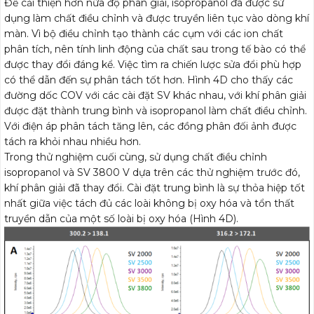
Để cải thiện hơn nữa độ phân giải, isopropanol đã được sử
dụng làm chất điều chỉnh và được truyền liên tục vào dòng khí
màn. Vì bộ điều chỉnh tạo thành các cụm với các ion chất
phân tích, nên tính linh động của chất sau trong tế bào có thể
được thay đổi đáng kể. Việc tìm ra chiến lược sửa đổi phù hợp
có thể dẫn đến sự phân tách tốt hơn. Hình 4D cho thấy các
đường dốc COV với các cài đặt SV khác nhau, với khí phân giải
được đặt thành trung bình và isopropanol làm chất điều chỉnh.
Với điện áp phân tách tăng lên, các đồng phân đối ảnh được
tách ra khỏi nhau nhiều hơn.
Trong thử nghiệm cuối cùng, sử dụng chất điều chỉnh
isopropanol và SV 3800 V dựa trên các thử nghiệm trước đó,
khí phân giải đã thay đổi. Cài đặt trung bình là sự thỏa hiệp tốt
nhất giữa việc tách đủ các loài không bị oxy hóa và tổn thất
truyền dẫn của một số loài bị oxy hóa (Hình 4D).