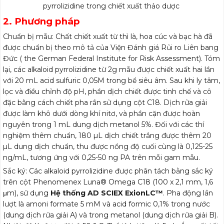
pyrrolizidine trong chiết xuất thảo dược
2. Phương pháp
Chuẩn bị mẫu: Chất chiết xuất từ thì là, hoa cúc và bạc hà đã
được chuẩn bị theo mô tả của Viện Đánh giá Rủi ro Liên bang
Đức (
the German Federal Institute for Risk Assessment
). Tóm
lại, các alkaloid pyrrolizidine từ 2g mẫu được chiết xuất hai lần
với 20 mL acid sulfuric 0,05M trong bể siêu âm. Sau khi ly tâm,
lọc và điều chỉnh độ pH, phần dịch chiết được tinh chế và cô
đặc bằng cách chiết pha rắn sử dụng cột C18. Dịch rửa giải
được làm khô dưới dòng khí nitơ, và phần cặn được hoàn
nguyên trong 1 mL dung dịch metanol 5%. Đối với các thí
nghiệm thêm chuẩn, 180 µL dịch chiết trắng được thêm 20
µL dung dịch chuẩn, thu được nồng độ cuối cùng là 0,125-25
ng/mL, tương ứng với 0,25-50 ng PA trên mỗi gam mẫu.
Sắc ký: Các alkaloid pyrrolizidine được phân tách bằng sắc ký
trên cột Phenomenex Luna® Omega C18 (100 x 2,1 mm, 1,6
μm), sử dụng
Hệ thống AD SCIEX ExionLC™
. Pha động lần
lượt là amoni formate 5 mM và acid formic 0,1% trong nước
(dung dịch rửa giải A) và trong metanol (dung dịch rửa giải B).