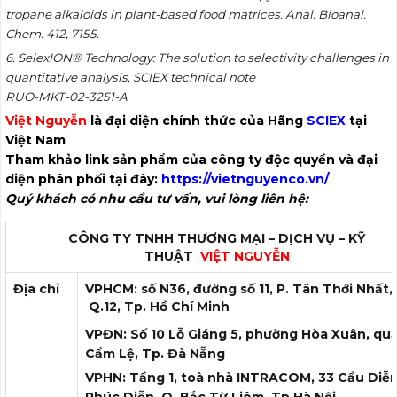
tropane alkaloids in plant-based food matrices.
Anal. Bioanal.
Chem.
412
, 7155
.
6. SelexION
®
Technology: The solution to selectivity challenges in
quantitative analysis,
SCIEX technical note
RUO-MKT-02-3251-A
Việt Nguyễn
là đại diện chính thức của Hãng
SCIEX
tại
Việt Nam
Tham khảo link sản phẩm của công ty độc quyền và đại
diện phân phối tại đây:
https://vietnguyenco.vn/
Quý khách có nhu cầu tư vấn, vui lòng liên hệ:
CÔNG TY TNHH THƯƠNG MẠI – DỊCH VỤ – KỸ
THUẬT
VIỆT NGUYỄN
Địa chỉ
VPHCM: số N36, đường số 11, P. Tân Thới Nhất,
Q.12, Tp. Hồ Chí Minh
VPĐN: Số 10 Lỗ Giáng 5, phường Hòa Xuân, qu
Cẩm Lệ, Tp. Đà Nẵng
VPHN: Tầng 1, toà nhà INTRACOM, 33 Cầu Diễn,
Phúc Diễn, Q. Bắc Từ Liêm, Tp.Hà Nội