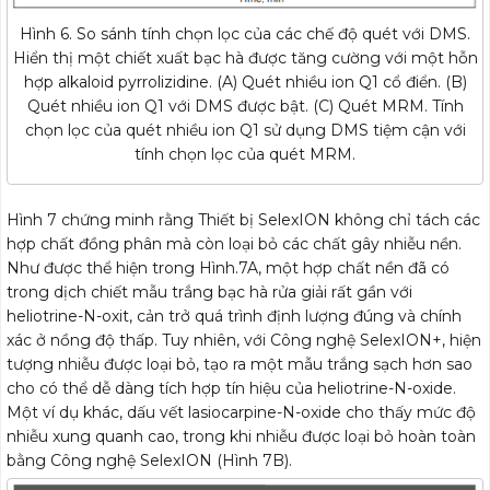
Hình 6. So sánh tính chọn lọc của các chế độ quét với DMS.
Hiển thị một chiết xuất bạc hà được tăng cường với một hỗn
hợp alkaloid pyrrolizidine. (A) Quét nhiều ion Q1 cổ điển. (B)
Quét nhiều ion Q1 với DMS được bật. (C) Quét MRM. Tính
chọn lọc của quét nhiều ion Q1 sử dụng DMS tiệm cận với
tính chọn lọc của quét MRM.
Hình 7 chứng minh rằng Thiết bị SelexION không chỉ tách các
hợp chất đồng phân mà còn loại bỏ các chất gây nhiễu nền.
Như được thể hiện trong Hình.7A, một hợp chất nền đã có
trong dịch chiết mẫu trắng bạc hà rửa giải rất gần với
heliotrine-N-oxit, cản trở quá trình định lượng đúng và chính
xác ở nồng độ thấp. Tuy nhiên, với Công nghệ SelexION+, hiện
tượng nhiễu được loại bỏ, tạo ra một mẫu trắng sạch hơn sao
cho có thể dễ dàng tích hợp tín hiệu của heliotrine-N-oxide.
Một ví dụ khác, dấu vết lasiocarpine-N-oxide cho thấy mức độ
nhiễu xung quanh cao, trong khi nhiễu được loại bỏ hoàn toàn
bằng Công nghệ SelexION (Hình 7B).