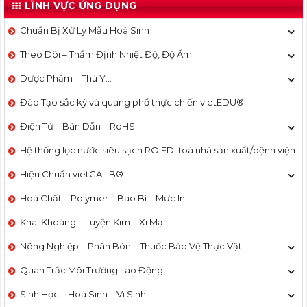
LĨNH VỰC ỨNG DỤNG
Chuẩn Bị Xử Lý Mẫu Hoá Sinh
Theo Dõi – Thẩm Định Nhiệt Độ, Độ Ẩm…
Dược Phẩm – Thú Y…
Đào Tạo sắc ký và quang phổ thực chiến vietEDU®
Điện Tử – Bán Dẫn – RoHS
Hệ thống lọc nước siêu sạch RO EDI​​ toà nhà sản xuất/bệnh viện
Hiệu Chuẩn vietCALIB®
Hoá Chất – Polymer – Bao Bì – Mực In…
Khai Khoáng – Luyện Kim – Xi Mạ
Nông Nghiệp – Phân Bón – Thuốc Bảo Vệ Thực Vật
Quan Trắc Môi Trường Lao Động
Sinh Học – Hoá Sinh – Vi Sinh