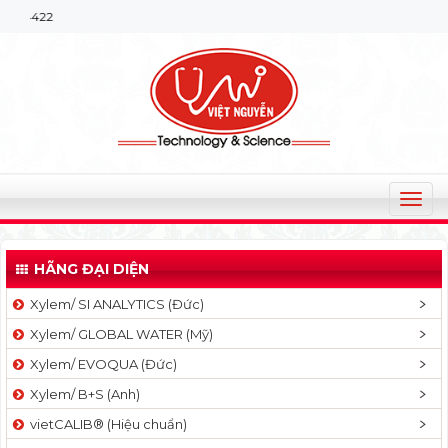
Chào mừng bạn 
T
o
g
HÃNG ĐẠI DIỆN
g
l
Xylem/ SI ANALYTICS (Đức)
e
Xylem/ GLOBAL WATER (Mỹ)
n
a
Xylem/ EVOQUA (Đức)
v
Xylem/ B+S (Anh)
i
g
vietCALIB® (Hiệu chuẩn)
a