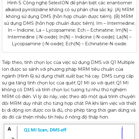
Hình 5: Công nghệ SelexION để phân biệt các enantiomer
alkaloid pyrrolizidine không có sự phân chia sắc ký. (A) MRM
không sử dụng DMS (hỗn hợp chuẩn được tiêm). (B) MRM
sử dụng DMS (hỗn hợp chuẩn được tiêm). Im – Intermedine;
In – Indicine; La – Lycopsamine; Ech – Echinatine; Im(N) –
Intermedine (-N-oxide); In(N) – Indicine (-N-oxide); La(N) –
Lycopsamine (-N-oxide); Ech(N) – Echinatine-N-oxide.
Tiếp theo, tính chọn lọc của việc sử dụng DMS với Q1 Multiple
Ion được so sánh với phương pháp MRM tiêu chuẩn của
ngành (Hình 6) sử dụng chiết xuất bạc hà cay. DMS cung cấp
sự gia tăng tính chọn lọc của quét Q1 MI so với quét Q1 MI
không có DMS và tính chọn lọc tương tự như thử nghiệm
MRM cổ điển. Vì lý do này, việc theo dõi một quá trình chuyển
đổi MRM duy nhất cho từng hợp chất PA khi làm việc với thiết
bị di động ion được coi là đủ, cho phép tăng thời gian dừng và
do đó cải thiện nhiễu tín hiệu ở nồng độ thấp hơn.