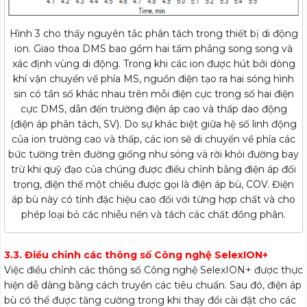
Hình 3 cho thấy nguyên tắc phân tách trong thiết bị di động
ion. Giao thoa DMS bao gồm hai tấm phẳng song song và
xác định vùng di động. Trong khi các ion được hút bởi dòng
khí vận chuyển về phía MS, nguồn điện tạo ra hai sóng hình
sin có tần số khác nhau trên mỗi điện cực trong số hai điện
cực DMS, dẫn đến trường điện áp cao và thấp dao động
(điện áp phân tách, SV). Do sự khác biệt giữa hệ số linh động
của ion trường cao và thấp, các ion sẽ di chuyển về phía các
bức tường trên đường giống như sóng và rời khỏi đường bay
trừ khi quỹ đạo của chúng được điều chỉnh bằng điện áp đối
trọng, điện thế một chiều được gọi là điện áp bù, COV. Điện
áp bù này có tính đặc hiệu cao đối với từng hợp chất và cho
phép loại bỏ các nhiễu nền và tách các chất đồng phân.
3.3. Điều chỉnh các thông số Công nghệ SelexION+
Việc điều chỉnh các thông số Công nghệ SelexION+ được thực
hiện dễ dàng bằng cách truyền các tiêu chuẩn. Sau đó, điện áp
bù có thể được tăng cường trong khi thay đổi cài đặt cho các