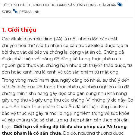
,
,
TỨC
TINH DẦU, HƯƠNG LIỆU, KHOÁNG SẢN
ỨNG DỤNG - GIẢI PHÁP
.
SCIEX
PERMALINK
1. Giới thiệu
Các alkaloid pyrrolizidine (PA) là một nhóm lớn các chất
chuyển hóa thứ cấp tự nhiên có cấu trúc alkaloid được tạo ra
bởi thực vật để bảo vệ chống lại động vật ăn cỏ. Chúng đã
được phát hiện với nồng độ đáng kể trong thực phẩm có
nguồn gốc thực vật, chẳng hạn như dịch truyền thảo dược, trà
đen hoặc xanh, rau lá xanh và các sản phẩm từ mật ong.
Trong vòng mười năm qua, ngày càng có nhiều sự chú ý đến
sự hiện diện của PA trong thực phẩm, vì nhiều nghiên cứu đã
chứng minh khả năng gây độc cho gan cũng như khả năng
gây ung thư và gây ung thư của chúng. Vì những lý do này, Cơ
quan An toàn Thực phẩm Châu Âu đã kết luận rằng các Khu
bảo vệ thực vật gây ra mối lo ngại nghiêm trọng về sức khỏe
và xếp chúng vào số chất trong thực phẩm cần theo dõi cẩn
thận.
Giới hạn về nồng độ tối đa cho phép của PA trong
thực phẩm là có sẵn chưa
. Do đó, ngưỡng thường được