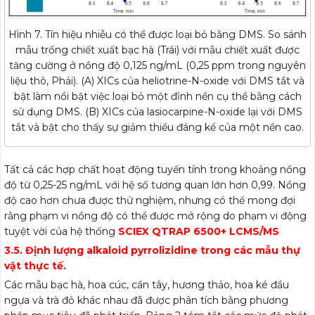
Hình 7. Tín hiệu nhiễu có thể được loại bỏ bằng DMS. So sánh
mẫu trống chiết xuất bạc hà (Trái) với mẫu chiết xuất được
tăng cường ở nồng độ 0,125 ng/mL (0,25 ppm trong nguyên
liệu thô, Phải). (A) XICs của heliotrine-N-oxide với DMS tắt và
bật làm nổi bật việc loại bỏ một đỉnh nền cụ thể bằng cách
sử dụng DMS. (B) XICs của lasiocarpine-N-oxide lại với DMS
tắt và bật cho thấy sự giảm thiểu đáng kể của một nền cao.
Tất cả các hợp chất hoạt động tuyến tính trong khoảng nồng
độ từ 0,25-25 ng/mL với hệ số tương quan lớn hơn 0,99. Nồng
độ cao hơn chưa được thử nghiệm, nhưng có thể mong đợi
rằng phạm vi nồng độ có thể được mở rộng do phạm vi động
tuyệt vời của hệ thống
SCIEX QTRAP 6500+ LCMS/MS
3.5. Định lượng alkaloid pyrrolizidine trong các mẫu thự
vật thực tế.
Các mẫu bạc hà, hoa cúc, cần tây, hương thảo, hoa ké đầu
ngựa và trà đỏ khác nhau đã được phân tích bằng phương