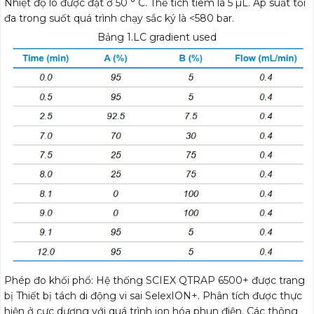
Nhiệt độ lò được đặt ở 50 ° C. Thể tích tiêm là 5 µL. Áp suất tối
đa trong suốt quá trình chạy sắc ký là <580 bar.
Bảng 1.LC gradient used
Phép đo khối phổ: Hệ thống SCIEX QTRAP 6500+ được trang
bị Thiết bị tách di động vi sai SelexION+. Phân tích được thực
hiện ở cực dương với quá trình ion hóa phun điện. Các thông