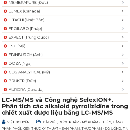
MEMBRAPURE (Đức)
LUMEX (Canada)
HITACHI (Nhật Bản)
FROILABO (Pháp)
EXPECT (Trung Quốc)
ESC (Mỹ)
EDINBURGH (Anh)
DOZA (Nga)
CDS ANALYTICAL (Mỹ)
BRUKER (Đức)
AURORA (Canada)
LC-MS/MS và Công nghệ SelexION+.
Phân tích các alkaloid pyrrolizidine trong
chiết xuất dược liệu bằng LC-MS/MS
,
,
VIỆT NGUYỄN
BÀI VIẾT
DƯỢC PHẨM - MỸ PHẨM - THÚ Y
HÃNG
,
,
,
PHÂN PHỐI
KIẾN THỨC KỸ THUẬT – SẢN PHẨM
THỰC PHẨM - ĐỒ UỐNG
TIN