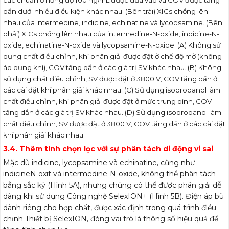
các chuẩn ở nồng độ 100 ng/mL được đưa vào và COV được tăng
dần dưới nhiều điều kiện khác nhau. (Bên trái) XICs chồng lên
nhau của intermedine, indicine, echinatine và lycopsamine. (Bên
phải) XICs chồng lên nhau của intermedine-N-oxide, indicine-N-
oxide, echinatine-N-oxide và lycopsamine-N-oxide. (A) Không sử
dụng chất điều chỉnh, khí phân giải được đặt ở chế độ mở (không
áp dụng khí), COV tăng dần ở các giá trị SV khác nhau. (B) Không
sử dụng chất điều chỉnh, SV được đặt ở 3800 V, COV tăng dần ở
các cài đặt khí phân giải khác nhau. (C) Sử dụng isopropanol làm
chất điều chỉnh, khí phân giải được đặt ở mức trung bình, COV
tăng dần ở các giá trị SV khác nhau. (D) Sử dụng isopropanol làm
chất điều chỉnh, SV được đặt ở 3800 V, COV tăng dần ở các cài đặt
khí phân giải khác nhau.
3.4. Thêm tính chọn lọc với sự phân tách di động vi sai
Mặc dù indicine, lycopsamine và echinatine, cũng như
indicineN oxit và intermedine-N-oxide, không thể phân tách
bằng sắc ký (Hình 5A), nhưng chúng có thể được phân giải dễ
dàng khi sử dụng Công nghệ SelexION+ (Hình 5B). Điện áp bù
dành riêng cho hợp chất, được xác định trong quá trình điều
chỉnh Thiết bị SelexION, đóng vai trò là thông số hiệu quả để