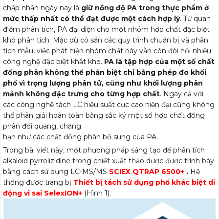
chấp nhận ngày nay là
giữ nồng độ PA trong thực phẩm ở
mức thấp nhất có thể đạt được một cách hợp lý
. Từ quan
điểm phân tích, PA đại diện cho một nhóm hợp chất đặc biệt
khó phân tích. Mặc dù có sẵn các quy trình chuẩn bị và phân
tích mẫu, việc phát hiện nhóm chất này vẫn còn đòi hỏi nhiều
công nghệ đặc biệt khắt khe.
PA là tập hợp của một số chất
đồng phân không thể phân biệt chỉ bằng phép đo khối
phổ vì trọng lượng phân tử, cũng như khối
lượng phân
mảnh không đặc trưng cho từng hợp chất
. Ngay cả với
các công nghệ tách LC hiệu suất cực cao hiện đại cũng không
thể phân giải hoàn toàn bằng sắc ký một số hợp chất đồng
phân đối quang, chẳng
hạn như các chất đồng phân bổ sung của PA.
Trong bài viết này, một phương pháp sáng tạo để phân tích
alkaloid pyrrolizidine trong chiết xuất thảo dược được trình bày
bằng cách sử dụng LC-MS/MS
S
CIEX QTRAP 6500+
.
Hệ
thống được trang bị
Thiết bị tách sử dụng phổ khác biệt di
động vi sai SelexION+
(Hình 1).