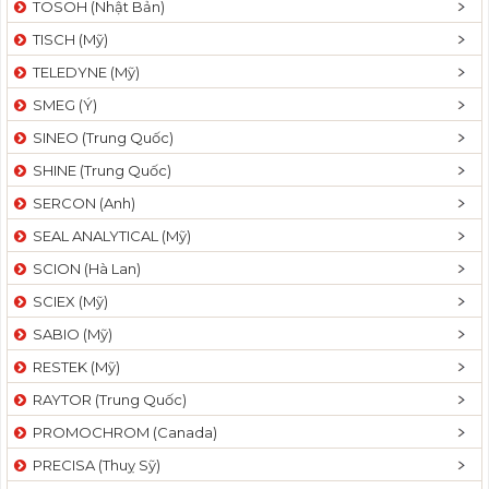
TOSOH (Nhật Bản)
t
TISCH (Mỹ)
i
o
TELEDYNE (Mỹ)
n
SMEG (Ý)
SINEO (Trung Quốc)
SHINE (Trung Quốc)
SERCON (Anh)
SEAL ANALYTICAL (Mỹ)
SCION (Hà Lan)
SCIEX (Mỹ)
SABIO (Mỹ)
RESTEK (Mỹ)
RAYTOR (Trung Quốc)
PROMOCHROM (Canada)
PRECISA (Thuỵ Sỹ)