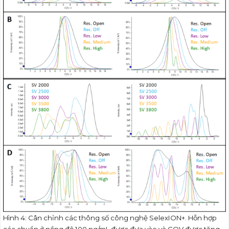
Hình 4: Cân chỉnh các thông số công nghệ SelexION+. Hỗn hợp