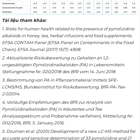
Tài liệu tham khảo:
1. Risks for human health related to the presence of pyrrolizidine
alkaloids in honey, tea, herbal infusions and food supplements.
EFSA CONTAM Panel (EFSA Panel on Contaminants in the Food
Chain),
EFSA Journal
(2017)
15(7):
4908.
2. Aktualisierte Risikobewertung zu Gehalten an 1,2-
ungesättigten Pyrrolizidinalkaloiden (PA) in Lebensmitteln.
Stellungnahme Nr. 020/2018 des BfR vom 14. Juni 2018
.
3. Bestimmung von PA in Pflanzenmaterial mittels SPE-
LCMS/MS, Bundesinstitut für Risikobewertung,
BfR-PA-Tee-
2.0/2014
.
4. Vorläufige Empfehlungen des BfR zur Analytik von
Pyrrolizidinalkaloiden (PA) in Kräutertee und Tee
(Analysespektrum und Probenahme-verfahren),
Mittteilung Nr.
002/2016, BfR, 5. January 2016
.
5.
Dzuman et al. (2020) Development of a new LC-MS method for
accurate and sensitive determination of 33 pyrrolizidine and 21