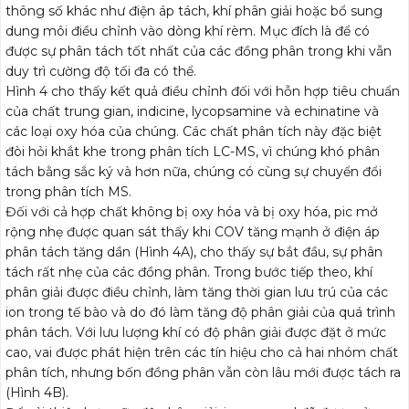
thông số khác như điện áp tách, khí phân giải hoặc bổ sung
dung môi điều chỉnh vào dòng khí rèm. Mục đích là để có
được sự phân tách tốt nhất của các đồng phân trong khi vẫn
duy trì cường độ tối đa có thể.
Hình 4 cho thấy kết quả điều chỉnh đối với hỗn hợp tiêu chuẩn
của chất trung gian, indicine, lycopsamine và echinatine và
các loại oxy hóa của chúng. Các chất phân tích này đặc biệt
đòi hỏi khắt khe trong phân tích LC-MS, vì chúng khó phân
tách bằng sắc ký và hơn nữa, chúng có cùng sự chuyển đổi
trong phân tích MS.
Đối với cả hợp chất không bị oxy hóa và bị oxy hóa, pic mở
rộng nhẹ được quan sát thấy khi COV tăng mạnh ở điện áp
phân tách tăng dần (Hình 4A), cho thấy sự bắt đầu, sự phân
tách rất nhẹ của các đồng phân. Trong bước tiếp theo, khí
phân giải được điều chỉnh, làm tăng thời gian lưu trú của các
ion trong tế bào và do đó làm tăng độ phân giải của quá trình
phân tách. Với lưu lượng khí có độ phân giải được đặt ở mức
cao, vai được phát hiện trên các tín hiệu cho cả hai nhóm chất
phân tích, nhưng bốn đồng phân vẫn còn lâu mới được tách ra
(Hình 4B).