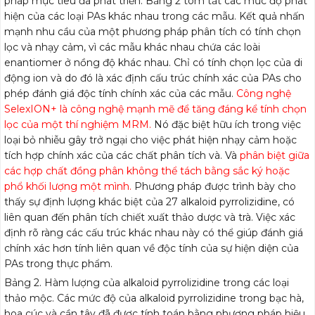
pháp mục tiêu đã phát triển. Bảng 2 tóm tắt các mức độ phát
hiện của các loại PAs khác nhau trong các mẫu. Kết quả nhấn
mạnh nhu cầu của một phương pháp phân tích có tính chọn
lọc và nhạy cảm, vì các mẫu khác nhau chứa các loài
enantiomer ở nồng độ khác nhau. Chỉ có tính chọn lọc của di
động ion và do đó là xác định cấu trúc chính xác của PAs cho
phép đánh giá độc tính chính xác của các mẫu.
Công nghệ
SelexION+ là công nghệ mạnh mẽ để tăng đáng kể tính chọn
lọc của một thí nghiệm MRM.
Nó đặc biệt hữu ích trong việc
loại bỏ nhiễu gây trở ngại cho việc phát hiện nhạy cảm hoặc
tích hợp chính xác của các chất phân tích và. Và
phân biệt giữa
các hợp chất đồng phân không thể tách bằng sắc ký hoặc
phổ khối lượng một mình.
Phương pháp được trình bày cho
thấy sự định lượng khác biệt của 27 alkaloid pyrrolizidine, có
liên quan đến phân tích chiết xuất thảo dược và trà. Việc xác
định rõ ràng các cấu trúc khác nhau này có thể giúp đánh giá
chính xác hơn tính liên quan về độc tính của sự hiện diện của
PAs trong thực phẩm.
Bảng 2. Hàm lượng của alkaloid pyrrolizidine trong các loại
thảo mộc. Các mức độ của alkaloid pyrrolizidine trong bạc hà,
hoa cúc và cần tây đã được tính toán bằng phương pháp hiệu