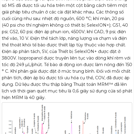
số MS đã được tối ưu hóa trên một cột bằng cách tiêm một
giải pháp tiêu chuẩn ở các cài đặt khác nhau. Các thông số
cuối cùng như sau: nhiệt độ nguồn, 600 °C; khí màn, 20 psi
(40 psi cho thí nghiệm không có thiết bị SelexION+); GS1, 40
psi; GS2, 60 psi; điện áp phun ion, 4500V; khí CAD, 9 psi; điện
thế vào, 10 V. Điện thế tách lớp, năng lượng va chạm và điện
thế thoát khỏi tế bào được thiết lập tùy thuộc vào hợp chất.
Điện áp phân tách, SV, của Thiết bị SelexION+ được đặt ở
3800V. Isopropanol được truyền liên tục vào dòng khí rèm với
tốc độ 249 µL/phút. Tế bào di động ion được làm nóng đến 150
° C. Khí phân giải được đặt ở mức trung bình. Đối với mỗi chất
phân tích, điện áp bù được tối ưu hóa cụ thể, COV, đã được áp
dụng. Dữ liệu được thu thập bằng Thuật toán MRM™ đã lên
lịch với thời gian quét mục tiêu là 0,6 giây sử dụng cửa sổ phát
hiện MRM là 40 giây.