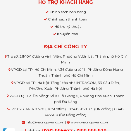
HỖ TRỢ KHÁCH HÀNG
Chính sách bán hàng
Chính sách thanh toán
Hỗ trợ kỹ thuật
Khuyến mãi
ĐỊA CHỈ CÔNG TY
Trụ sở: 211/10/1 đường Vĩnh Viễn, Phường Vườn Lài, Thành phố Hồ Chí
Minh
VPGD tại TP. Hồ Chí Minh: N36 đường số 11 , Phường Đông Hưng
Thuận, Thành phố Hồ Chí Minh
VPGD tại TP. Hà Nội: Tầng 1 tòa nhà INTRACOM, 33 Cầu Diễn,
Phường Xuân Phương, Thành phố Hà Nội
VPGD tại TP. Đà Nẵng: Số 10 Lỗ Giáng 5, Phường Hòa Xuân, Thành
phố Đà Nẵng
Tel: 028. 66 570 570 (HCM office) | 024.85 871 871 (HN office) | 0848
663300 (Đà Nẵng office)
info@vietnguyenco.vn |
www.vietnguyenco.vn
0785 664422
1900 066 870
Hotline:
-