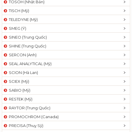
TOSOH (Nhật Bản)
t
TISCH (Mỹ)
i
o
TELEDYNE (Mỹ)
n
SMEG (Ý)
SINEO (Trung Quốc)
SHINE (Trung Quốc)
SERCON (Anh)
SEAL ANALYTICAL (Mỹ)
SCION (Hà Lan)
SCIEX (Mỹ)
SABIO (Mỹ)
RESTEK (Mỹ)
RAYTOR (Trung Quốc)
PROMOCHROM (Canada)
PRECISA (Thuỵ Sỹ)