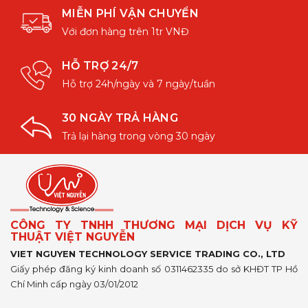
MIỄN PHÍ VẬN CHUYỂN
Với đơn hàng trên 1tr VNĐ
HỖ TRỢ 24/7
Hỗ trợ 24h/ngày và 7 ngày/tuần
30 NGÀY TRẢ HÀNG
Trả lại hàng trong vòng 30 ngày
CÔNG TY TNHH THƯƠNG MẠI DỊCH VỤ KỸ
THUẬT VIỆT NGUYỄN
VIET NGUYEN TECHNOLOGY SERVICE TRADING CO., LTD
Giấy phép đăng ký kinh doanh số 0311462335 do sở KHĐT TP Hồ
Chí Minh cấp ngày 03/01/2012