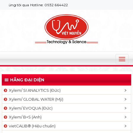
 tôi qua Hotline: 0932 664422
T
o
g
HÃNG ĐẠI DIỆN
g
l
Xylem/ SI ANALYTICS (Đức)
e
Xylem/ GLOBAL WATER (Mỹ)
n
a
Xylem/ EVOQUA (Đức)
v
Xylem/ B+S (Anh)
i
g
vietCALIB® (Hiệu chuẩn)
a