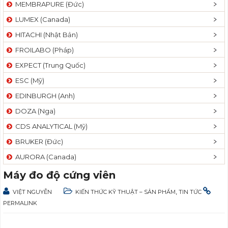
MEMBRAPURE (Đức)
LUMEX (Canada)
HITACHI (Nhật Bản)
FROILABO (Pháp)
EXPECT (Trung Quốc)
ESC (Mỹ)
EDINBURGH (Anh)
DOZA (Nga)
CDS ANALYTICAL (Mỹ)
BRUKER (Đức)
AURORA (Canada)
Máy đo độ cứng viên
,
VIỆT NGUYỄN
KIẾN THỨC KỸ THUẬT – SẢN PHẨM
TIN TỨC
PERMALINK