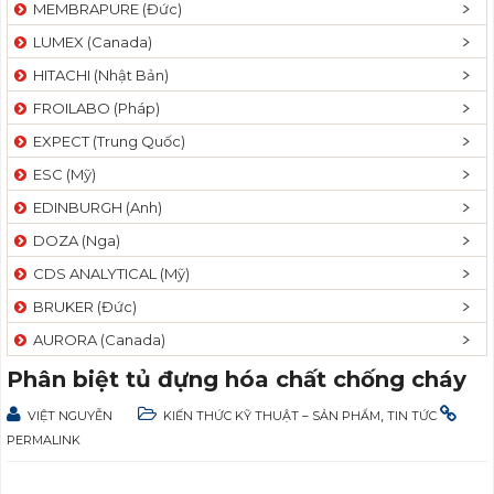
MEMBRAPURE (Đức)
LUMEX (Canada)
HITACHI (Nhật Bản)
FROILABO (Pháp)
EXPECT (Trung Quốc)
ESC (Mỹ)
EDINBURGH (Anh)
DOZA (Nga)
CDS ANALYTICAL (Mỹ)
BRUKER (Đức)
AURORA (Canada)
Phân biệt tủ đựng hóa chất chống cháy
,
VIỆT NGUYỄN
KIẾN THỨC KỸ THUẬT – SẢN PHẨM
TIN TỨC
PERMALINK