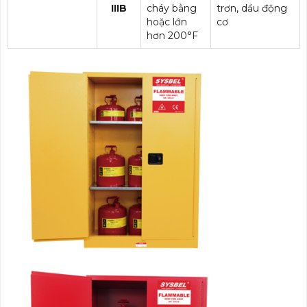
IIIB
cháy bằng
trơn, dầu động
hoặc lớn
cơ
hơn 200°F