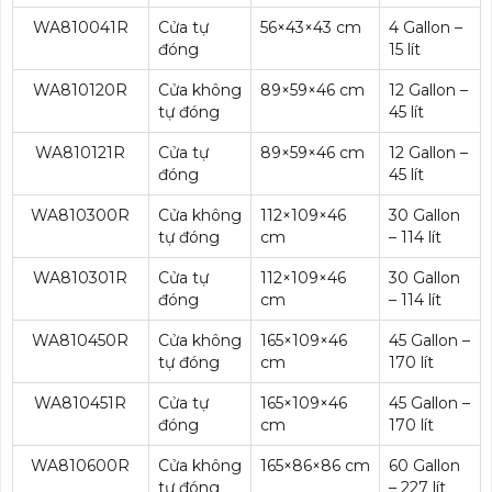
WA810041R
Cửa tự
56×43×43 cm
4 Gallon –
đóng
15 lít
WA810120R
Cửa không
89×59×46 cm
12 Gallon –
tự đóng
45 lít
WA810121R
Cửa tự
89×59×46 cm
12 Gallon –
đóng
45 lít
WA810300R
Cửa không
112×109×46
30 Gallon
tự đóng
cm
– 114 lít
WA810301R
Cửa tự
112×109×46
30 Gallon
đóng
cm
– 114 lít
WA810450R
Cửa không
165×109×46
45 Gallon –
tự đóng
cm
170 lít
WA810451R
Cửa tự
165×109×46
45 Gallon –
đóng
cm
170 lít
WA810600R
Cửa không
165×86×86 cm
60 Gallon
tự đóng
– 227 lít