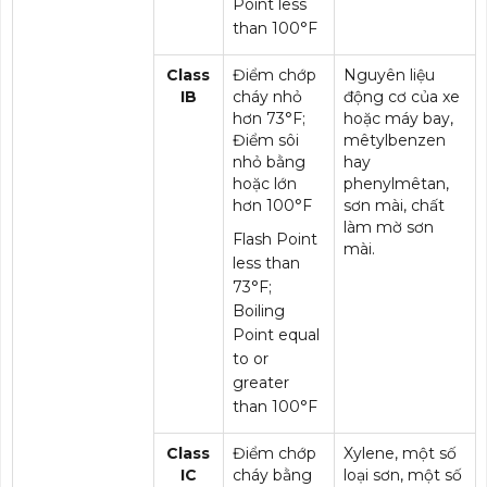
Point less
than 100°F
Class
Điểm chớp
Nguyên liệu
IB
cháy nhỏ
động cơ của xe
hơn 73°F;
hoặc máy bay,
Điểm sôi
mêtylbenzen
nhỏ bằng
hay
hoặc lớn
phenylmêtan,
hơn 100°F
sơn mài, chất
làm mờ sơn
Flash Point
mài.
less than
73°F;
Boiling
Point equal
to or
greater
than 100°F
Class
Điểm chớp
Xylene, một số
IC
cháy bằng
loại sơn, một số