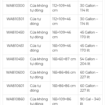
WA810300
Cửa không
112×109×46
30 Gallon –
tự đóng
cm
114 lít
WA810301
Cửa tự
112×109×46
30 Gallon –
đóng
cm
114 lít
WA810450
Cửa không
165×109×46
45 Gallon –
tự đóng
cm
170 lít
WA810451
Cửa tự
165×109×46
45 Gallon –
đóng
cm
170 lít
WA810450
Cửa không
165×60×87 cm
54 Gallon –
tự đóng
204 lít
WA810600
Cửa không
165×86×86 cm
60 Gallon –
tự đóng
227 lít
WA810601
Cửa tự
165×86×86 cm
60 Gallon –
đóng
227 lít
WA810860
Cửa không
165×109×86
90 Gal – 340
tự đóng
cm
lít