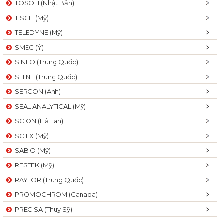
TOSOH (Nhật Bản)
t
TISCH (Mỹ)
i
o
TELEDYNE (Mỹ)
n
SMEG (Ý)
SINEO (Trung Quốc)
SHINE (Trung Quốc)
SERCON (Anh)
SEAL ANALYTICAL (Mỹ)
SCION (Hà Lan)
SCIEX (Mỹ)
SABIO (Mỹ)
RESTEK (Mỹ)
RAYTOR (Trung Quốc)
PROMOCHROM (Canada)
PRECISA (Thuỵ Sỹ)