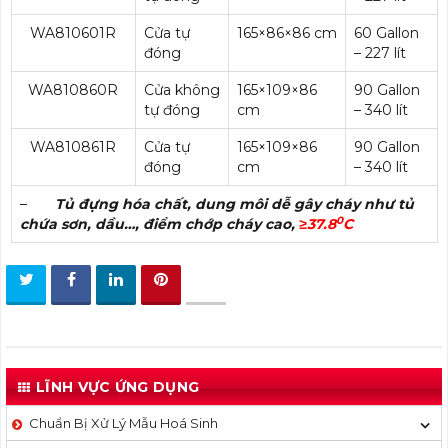
WA810601R
Cửa tự
165×86×86 cm
60 Gallon
đóng
– 227 lít
WA810860R
Cửa không
165×109×86
90 Gallon
tự đóng
cm
– 340 lít
WA810861R
Cửa tự
165×109×86
90 Gallon
đóng
cm
– 340 lít
–
Tủ đựng hóa chất, dung môi dễ gây cháy như tủ
0
chứa sơn, dầu…, điểm chớp cháy cao,
≥37.8
C
LĨNH VỰC ỨNG DỤNG
Chuẩn Bị Xử Lý Mẫu Hoá Sinh