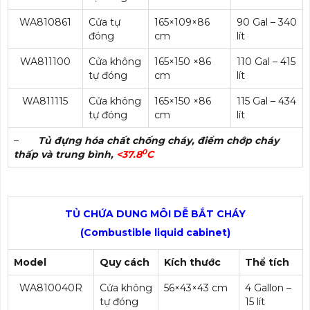
WA810861
Cửa tự
165×109×86
90 Gal – 340
đóng
cm
lít
WA811100
Cửa không
165×150 ×86
110 Gal – 415
tự đóng
cm
lít
WA811115
Cửa không
165×150 ×86
115 Gal – 434
tự đóng
cm
lít
–
Tủ đựng hóa chất chống cháy, điểm chớp cháy
0
thấp và trung bình,
<37.8
C
TỦ CHỨA DUNG MÔI DỄ BẮT CHÁY
(Combustible liquid cabinet)
Model
Quy cách
Kích thước
Thể tích
WA810040R
Cửa không
56×43×43 cm
4 Gallon –
tự đóng
15 lít