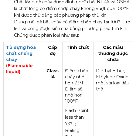
Chất lỏng dễ cháy được định nghĩa bởi NFPA và OSHA,
là chất lỏng có điểm chớp cháy không vượt quá 100°F
khi được thử bằng các phương pháp thử kín.
Dung môi dễ bắt cháy có điểm chớp cháy tại 100°F trở
lên và cũng được kiểm tra bằng phương pháp thử kín.
Chúng được phân loại như sau:
Tủ đựng hóa
Cấp
Tính chất
Các mẫu
chất chống
độ
thường được
cháy
chứa
(Flammable
Class
Điểm chớp
Diethyl Ether,
liquid)
IA
cháy nhỏ
Ethylene Oxide,
hơn 73°F;
một vài loại dầu
Điểm sôi
thô
nhỏ hơn
100°F
Flash Point
less than
73°F;
Boiling