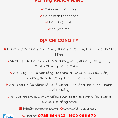
HỖ TRỢ KHÁCH HÀNG
Chính sách bán hàng
Chính sách thanh toán
Hỗ trợ kỹ thuật
Khuyến mãi
ĐỊA CHỈ CÔNG TY
Trụ sở: 211/10/1 đường Vĩnh Viễn, Phường Vườn Lài, Thành phố Hồ Chí
Minh
VPGD tại TP. Hồ Chí Minh: N36 đường số 11 , Phường Đông Hưng
Thuận, Thành phố Hồ Chí Minh
VPGD tại TP. Hà Nội: Tầng 1 tòa nhà INTRACOM, 33 Cầu Diễn,
Phường Xuân Phương, Thành phố Hà Nội
VPGD tại TP. Đà Nẵng: Số 10 Lỗ Giáng 5, Phường Hòa Xuân, Thành
phố Đà Nẵng
Tel: 028. 66 570 570 (HCM office) | 024.85 871 871 (HN office) | 0848
663300 (Đà Nẵng office)
info@vietnguyenco.vn |
www.vietnguyenco.vn
0785 664422
1900 066 870
Hotline:
-