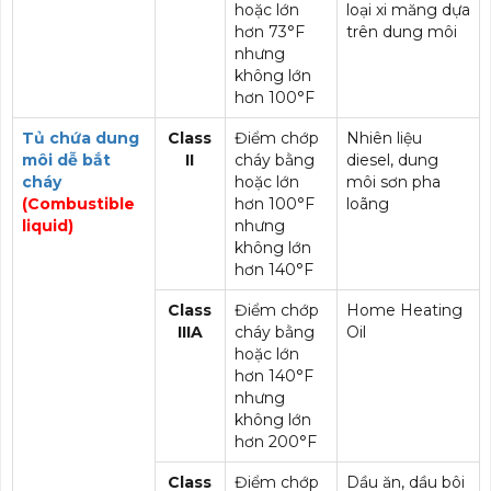
hoặc lớn
loại xi măng dựa
hơn 73°F
trên dung môi
nhưng
không lớn
hơn 100°F
Tủ chứa dung
Class
Điểm chớp
Nhiên liệu
môi dễ bắt
II
cháy bằng
diesel, dung
cháy
hoặc lớn
môi sơn pha
(Combustible
hơn 100°F
loãng
liquid)
nhưng
không lớn
hơn 140°F
Class
Điểm chớp
Home Heating
IIIA
cháy bằng
Oil
hoặc lớn
hơn 140°F
nhưng
không lớn
hơn 200°F
Class
Điểm chớp
Dầu ăn, dầu bôi