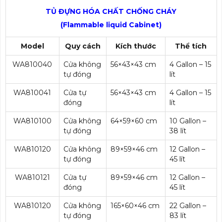
TỦ ĐỰNG HÓA CHẤT CHỐNG CHÁY
(Flammable liquid Cabinet)
Model
Quy cách
Kích thước
Thể tích
WA810040
Cửa không
56×43×43 cm
4 Gallon – 15
tự đóng
lít
WA810041
Cửa tự
56×43×43 cm
4 Gallon – 15
đóng
lít
WA810100
Cửa không
64×59×60 cm
10 Gallon –
tự đóng
38 lít
WA810120
Cửa không
89×59×46 cm
12 Gallon –
tự đóng
45 lít
WA810121
Cửa tự
89×59×46 cm
12 Gallon –
đóng
45 lít
WA810120
Cửa không
165×60×46 cm
22 Gallon –
tự đóng
83 lít