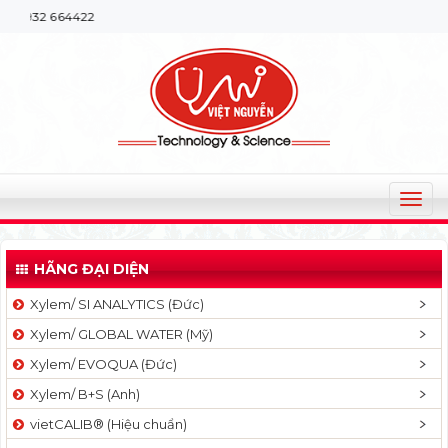
 664422
T
o
g
HÃNG ĐẠI DIỆN
g
l
Xylem/ SI ANALYTICS (Đức)
e
Xylem/ GLOBAL WATER (Mỹ)
n
a
Xylem/ EVOQUA (Đức)
v
Xylem/ B+S (Anh)
i
g
vietCALIB® (Hiệu chuẩn)
a