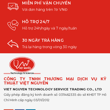
MIỄN PHÍ VẬN CHUYỂN
Với đơn hàng trên 1tr VNĐ
HỖ TRỢ 24/7
Hỗ trợ 24h/ngày và 7 ngày/tuần
30 NGÀY TRẢ HÀNG
Trả lại hàng trong vòng 30 ngày
CÔNG TY TNHH THƯƠNG MẠI DỊCH VỤ KỸ
THUẬT VIỆT NGUYỄN
VIET NGUYEN TECHNOLOGY SERVICE TRADING CO., LTD
Giấy phép đăng ký kinh doanh số 0311462335 do sở KHĐT TP Hồ
Chí Minh cấp ngày 03/01/2012