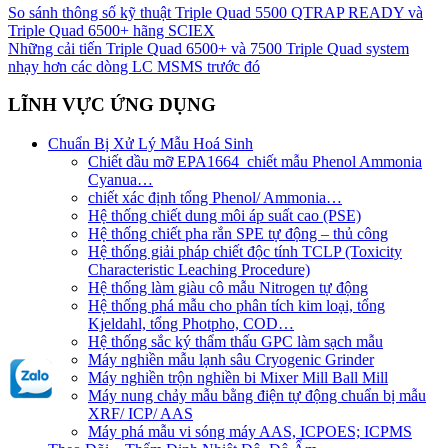
So sánh thông số kỹ thuật Triple Quad 5500 QTRAP READY và
Triple Quad 6500+ hãng SCIEX
Những cải tiến Triple Quad 6500+ và 7500 Triple Quad system
nhạy hơn các dòng LC MSMS trước đó
LĨNH VỰC ỨNG DỤNG
Chuẩn Bị Xử Lý Mẫu Hoá Sinh
Chiết dầu mỡ EPA1664_chiết mẫu Phenol Ammonia
Cyanua…
chiết xác định tổng Phenol/ Ammonia…
Hệ thống chiết dung môi áp suất cao (PSE)
Hệ thống chiết pha rắn SPE tự động – thủ công
Hệ thống giải pháp chiết độc tính TCLP (Toxicity
Characteristic Leaching Procedure)
Hệ thống làm giàu cô mẫu Nitrogen tự động
Hệ thống phá mẫu cho phân tích kim loại, tổng
Kjeldahl, tổng Photpho, COD…
Hệ thống sắc ký thẩm thấu GPC làm sạch mẫu
Máy nghiền mẫu lạnh sâu Cryogenic Grinder
Máy nghiền trộn nghiền bi Mixer Mill Ball Mill
Máy nung chảy mẫu bằng điện tự động chuẩn bị mẫu
XRF/ ICP/ AAS
Máy phá mẫu vi sóng máy AAS, ICPOES; ICPMS