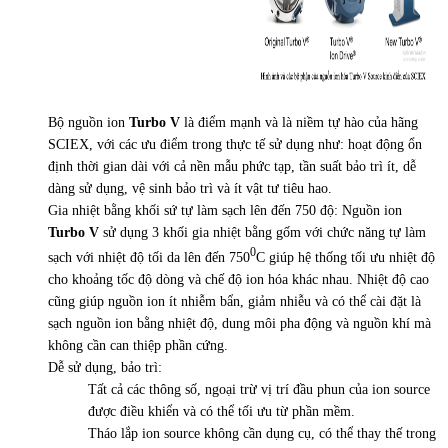
Bộ nguồn ion
Turbo V
là điểm mạnh và là niềm tự hào của hãng
SCIEX, với các ưu điểm trong thực tế sử dụng như: hoạt động ổn
định thời gian dài với cả nền mẫu phức tạp, tần suất bảo trì ít, dễ
dàng sử dụng, vệ sinh bảo trì và ít vật tư tiêu hao.
Gia nhiệt bằng khối sứ tự làm sạch lên đến 750 độ: Nguồn ion
Turbo V
sử dụng 3 khối gia nhiệt bằng gốm với chức năng tự làm
0
sạch với nhiệt độ tối da lên đến 750
C giúp hệ thống tối ưu nhiệt độ
cho khoảng tốc độ dòng và chế độ ion hóa khác nhau. Nhiệt độ cao
cũng giúp nguồn ion ít nhiễm bẩn, giảm nhiễu và có thể cài đặt là
sạch nguồn ion bằng nhiệt độ, dung môi pha động và nguồn khí mà
không cần can thiệp phần cứng.
Dễ sử dụng, bảo trì:
Tất cả các thông số, ngoại trừ vị trí đầu phun của ion source
được điều khiển và có thể tối ưu từ phần mềm.
Tháo lắp ion source không cần dụng cụ, có thể thay thế trong