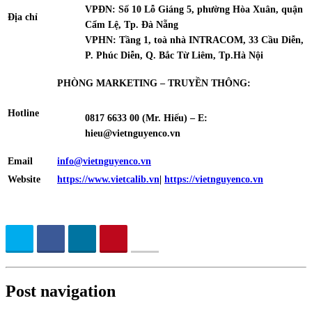
VPĐN: Số 10 Lỗ Giáng 5, phường Hòa Xuân, quận
Địa chỉ
Cẩm Lệ, Tp. Đà Nẵng
VPHN: Tầng 1, toà nhà INTRACOM, 33 Cầu Diễn,
P. Phúc Diễn, Q. Bắc Từ Liêm, Tp.Hà Nội
PHÒNG MARKETING – TRUYỀN THÔNG:
Hotline
0817 6633 00
(Mr. Hiếu) – E:
hieu
@vietnguyenco.vn
Email
info@vietnguyenco.vn
Website
https://www.vietcalib.vn
|
https://vietnguyenco.vn
Post navigation