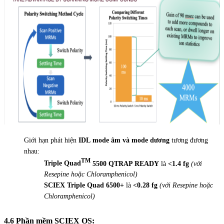
Giới hạn phát hiện
IDL
mode âm và mode dương
tương đương
nhau:
TM
Triple Quad
5500 QTRAP READY
là
<1.4 fg
(với
Resepine hoặc Chloramphenicol)
SCIEX Triple Quad 6500+
là
<0.28 fg
(với Resepine hoặc
Chloramphenicol)
4.6 Phần mềm SCIEX OS: