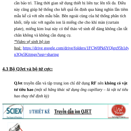
cần bảo trì. Tăng thời gian sử dụng thiết bị liên tục lên tối đa. Điều
này cũng giúp hệ thống cho kết quả ổn định qua hàng nghìn lần tiêm
mẫu kể cả với nền mẫu bẩn. Bên ngoài cùng của hệ thống phân tích
khối, tiếp xúc với nguồn ion là miếng che cho khí màn (curtain
plate), miếng kim loại này có thể tháo vệ sinh dễ dàng không cần tắt
chân không và không cần dụng cụ.
*Video vệ sinh bộ ion
hoá:
https://drive.google.com/drive/folders/1FCW0Pk6YQlgx95h1dyr
n3Qn5Kitmgs?usp=sharing
4.3 Bộ QJet và bộ tứ cực:
QJet
truyền dẫn và tập trung ion chỉ dử dụng
RF
nên
không có vật
tư tiêu hao
(một số hãng khác sử dụng ống capillary – là vật tư tiêu
hao
thay thế định kỳ
)