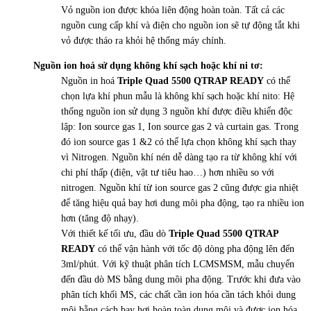
Vỏ nguồn ion được khóa liên động hoàn toàn. Tất cả các
nguồn cung cấp khí và điện cho nguồn ion sẽ tự động tắt khi
vỏ được tháo ra khỏi hệ thống máy chính.
Nguồn ion hoá sử dụng không khí sạch hoặc khí ni tơ:
Nguồn in hoá
Triple Quad 5500 QTRAP READY
có thể
chọn lựa khí phun mẫu là không khí sạch hoặc khí nito: Hệ
thống nguồn ion sử dụng 3 nguồn khí được điều khiển độc
lập: Ion source gas 1, Ion source gas 2 và curtain gas. Trong
đó ion source gas 1 &2 có thể lựa chọn không khí sạch thay
vì Nitrogen. Nguồn khí nén dễ dàng tạo ra từ không khí với
chi phí thấp (điện, vật tư tiêu hao…) hơn nhiều so với
nitrogen. Nguồn khí từ ion source gas 2 cũng được gia nhiệt
để tăng hiệu quả bay hơi dung môi pha động, tạo ra nhiều ion
hơn (tăng độ nhạy).
Với thiết kế tối ưu, đầu dò
Triple Quad 5500 QTRAP
READY
có thể vận hành với tốc độ dòng pha động lên đến
3ml/phút. Với kỹ thuật phân tích LCMSMSM, mẫu chuyển
đến đầu dò MS bằng dung môi pha động. Trước khi đưa vào
phân tích khối MS, các chất cần ion hóa cần tách khỏi dung
môi bằng cách bay hơi hoàn toàn dung môi và được ion hóa.