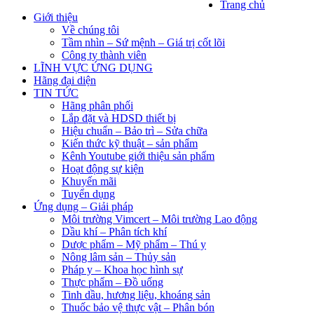
Trang chủ
Giới thiệu
Về chúng tôi
Tầm nhìn – Sứ mệnh – Giá trị cốt lõi
Công ty thành viên
LĨNH VỰC ỨNG DỤNG
Hãng đại diện
TIN TỨC
Hãng phân phối
Lắp đặt và HDSD thiết bị
Hiệu chuẩn – Bảo trì – Sửa chữa
Kiến thức kỹ thuật – sản phẩm
Kênh Youtube giới thiệu sản phẩm
Hoạt động sự kiện
Khuyến mãi
Tuyển dụng
Ứng dụng – Giải pháp
Môi trường Vimcert – Môi trường Lao động
Dầu khí – Phân tích khí
Dược phẩm – Mỹ phẩm – Thú y
Nông lâm sản – Thủy sản
Pháp y – Khoa học hình sự
Thực phẩm – Đồ uống
Tinh dầu, hương liệu, khoáng sản
Thuốc bảo vệ thực vật – Phân bón