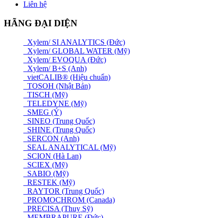
Liên hệ
HÃNG ĐẠI DIỆN
Xylem/ SI ANALYTICS (Đức)
Xylem/ GLOBAL WATER (Mỹ)
Xylem/ EVOQUA (Đức)
Xylem/ B+S (Anh)
vietCALIB® (Hiệu chuẩn)
TOSOH (Nhật Bản)
TISCH (Mỹ)
TELEDYNE (Mỹ)
SMEG (Ý)
SINEO (Trung Quốc)
SHINE (Trung Quốc)
SERCON (Anh)
SEAL ANALYTICAL (Mỹ)
SCION (Hà Lan)
SCIEX (Mỹ)
SABIO (Mỹ)
RESTEK (Mỹ)
RAYTOR (Trung Quốc)
PROMOCHROM (Canada)
PRECISA (Thuỵ Sỹ)
MEMBRAPURE (Đức)