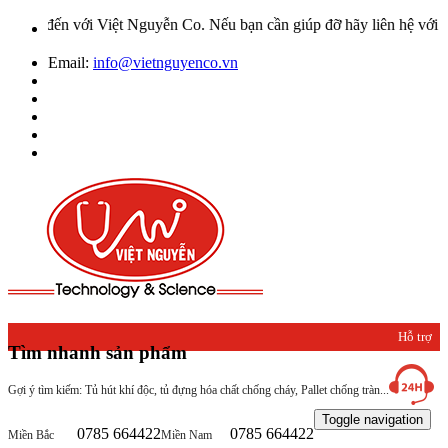
iệt Nguyễn Co. Nếu bạn cần giúp đỡ hãy liên hệ với chúng tôi qua H
Email:
info@vietnguyenco.vn
Hỗ trợ
Tìm nhanh sản phẩm
khách
Gợi ý tìm kiếm: Tủ hút khí độc, tủ đựng hóa chất chống cháy, Pallet chống tràn...
hàng
Toggle navigation
0785 664422
0785 664422
Miền Bắc
Miền Nam