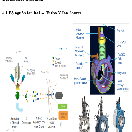
4.1 Bộ nguồn ion hoá –
Turbo V Ion Source