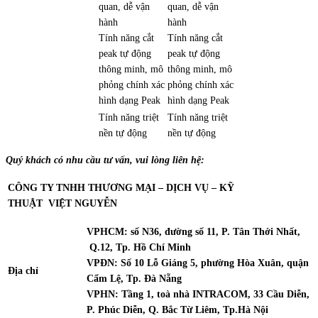
quan, dễ vận
quan, dễ vận
hành
hành
Tính năng cắt
Tính năng cắt
peak tự động
peak tự động
thông minh, mô
thông minh, mô
phỏng chính xác
phỏng chính xác
hình dạng Peak
hình dạng Peak
Tính năng triệt
Tính năng triệt
nền tự động
nền tự động
Quý khách có nhu cầu tư vấn, vui lòng liên hệ:
CÔNG TY TNHH THƯƠNG MẠI – DỊCH VỤ – KỸ
THUẬT
VIỆT NGUYỄN
VPHCM: số N36, đường số 11, P. Tân Thới Nhất,
Q.12, Tp. Hồ Chí Minh
VPĐN: Số 10 Lỗ Giáng 5, phường Hòa Xuân, quận
Địa chỉ
Cẩm Lệ, Tp. Đà Nẵng
VPHN: Tầng 1, toà nhà INTRACOM, 33 Cầu Diễn,
P. Phúc Diễn, Q. Bắc Từ Liêm, Tp.Hà Nội