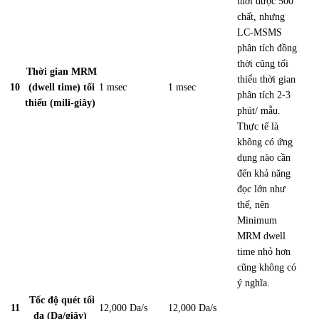
thời được 500
chất, nhưng
LC-MSMS
phân tích đồng
thời cũng tối
Thời gian MRM
thiểu thời gian
10
(dwell time) tối
1 msec
1 msec
phân tích 2-3
thiểu (mili-giây)
phút/ mẫu.
Thực tế là
không có ứng
dụng nào cần
đến khả năng
đọc lớn như
thế, nên
Minimum
MRM dwell
time nhỏ hơn
cũng không có
ý nghĩa.
Tốc độ quét tối
11
12,000 Da/s
12,000 Da/s
đa (Da/giây)