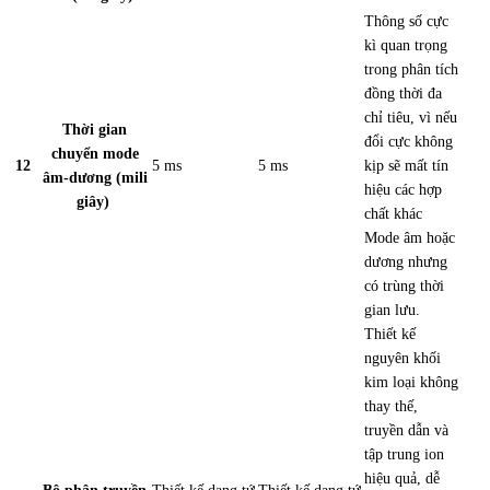
Thông số cực
kì quan trọng
trong
phân tích
đồng thời đa
chỉ tiêu
, vì nếu
Thời gian
đổi cực không
chuyển mode
12
5 ms
5 ms
kịp sẽ mất tín
âm-dương (mili
hiệu các hợp
giây)
chất khác
Mode âm hoặc
dương nhưng
có trùng thời
gian lưu.
Thiết kế
nguyên khối
kim loại không
thay thế
,
truyền dẫn và
tập trung ion
hiệu quả, dễ