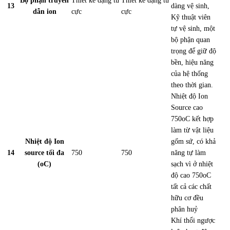
Bộ phận truyền
Thiết kế dạng tứ
Thiết kế dạng tứ
13
dàng vệ sinh,
dẫn ion
cực
cực
Kỹ thuật viên
tự vệ sinh, một
bộ phận quan
trọng để giữ độ
bền, hiệu năng
của hệ thống
theo thời gian.
Nhiệt độ Ion
Source cao
750oC kết hợp
làm từ vật liệu
Nhiệt độ Ion
gốm sứ, có khả
14
source tối đa
750
750
năng
tự làm
(oC)
sạch
vì ở nhiệt
độ cao 750oC
tất cả các chất
hữu cơ đều
phân huỷ
Khí thổi ngược