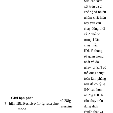
S/N cần xem
xét trên cả 2
chế độ
vì nhiều
nhóm chất hiện
nay yêu câu
chạy đồng thời
cả 2 chế độ
trong 1 lần
chạy mẫu
IDL
là thông
số quan trọng
nhất về độ
nhạy
, vì S/N có
thể dùng thuật
toán làm phẳng
nền để có tỷ lệ
S/N cao hơn,
nhưng IDL là
Giới hạn phát
<0.28fg
cần chạy trên
7
hiện IDL Positive
<1.4fg reserpine
reserpine
dung dịch
mode
chuẩn thật và