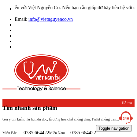
 Việt Nguyễn Co. Nếu bạn cần giúp đỡ hãy liên hệ với chúng tôi qua
Email:
info@vietnguyenco.vn
Hỗ trợ
Tìm nhanh sản phẩm
khách
Gợi ý tìm kiếm: Tủ hút khí độc, tủ đựng hóa chất chống cháy, Pallet chống tràn...
hàng
Toggle navigation
0785 664422
0785 664422
Miền Bắc
Miền Nam