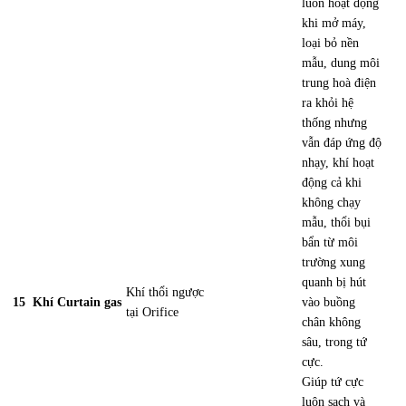
luôn hoạt động
khi mở máy,
loại bỏ nền
mẫu, dung môi
trung hoà điện
ra khỏi hệ
thống nhưng
vẫn đáp ứng độ
nhạy, khí hoạt
động cả khi
không chạy
mẫu, thổi bụi
bẩn từ môi
trường xung
quanh bị hút
Khí thổi ngược
15
Khí Curtain gas
vào buồng
tại Orifice
chân không
sâu, trong tứ
cực.
Giúp tứ cực
luôn sạch và