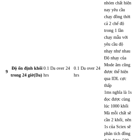
nhóm chất hiện
nay yêu cầu
chạy đồng thời
cả 2 chế độ
trong 1 lần
chạy mẫu
với
yêu cầu độ
nhạy như nhau
Độ nhạy của
Mode âm cũng
Độ ổn định khối
0.1 Da over 24
0.1 Da over 24
9
được thể hiện
trong 24 giờ(Da)
hrs
hrs
qua IDL cực
thấp
1ms nghĩa là 1s
đọc được cùng
lúc 1000 khối
Mà mỗi chất sẽ
cần 2 khối, nên
1s của Sciex sẽ
phân tích đồng