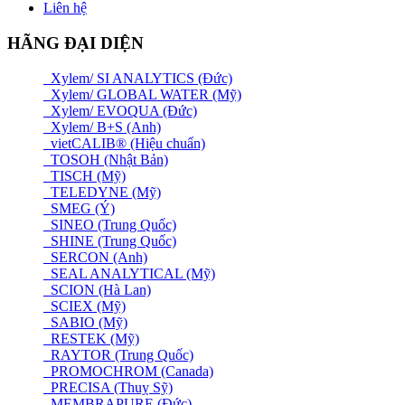
Liên hệ
HÃNG ĐẠI DIỆN
Xylem/ SI ANALYTICS (Đức)
Xylem/ GLOBAL WATER (Mỹ)
Xylem/ EVOQUA (Đức)
Xylem/ B+S (Anh)
vietCALIB® (Hiệu chuẩn)
TOSOH (Nhật Bản)
TISCH (Mỹ)
TELEDYNE (Mỹ)
SMEG (Ý)
SINEO (Trung Quốc)
SHINE (Trung Quốc)
SERCON (Anh)
SEAL ANALYTICAL (Mỹ)
SCION (Hà Lan)
SCIEX (Mỹ)
SABIO (Mỹ)
RESTEK (Mỹ)
RAYTOR (Trung Quốc)
PROMOCHROM (Canada)
PRECISA (Thuỵ Sỹ)
MEMBRAPURE (Đức)