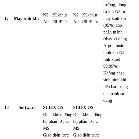
trường, dùng
cả khí N2 từ
N2: 19L/phút
N2: 19L/phút
17
Máy sinh khí
máy sinh khí
Air: 26L/Phút
Air: 26L/Phút
(95%) cho
phân mảnh
(thay vì dùng
Argon hoặc
bình khí N2
tinh khiết
99,99%).
Không phát
sinh bình khí
tiêu hao
trong
quá trình sử
dụng
18
Software
SCIEX OS
SCIEX OS
Điều khiển đồng
Điều khiển đồng
bộ phần LC và
bộ phần LC và
MS
MS
Giao diện trực
Giao diện trực