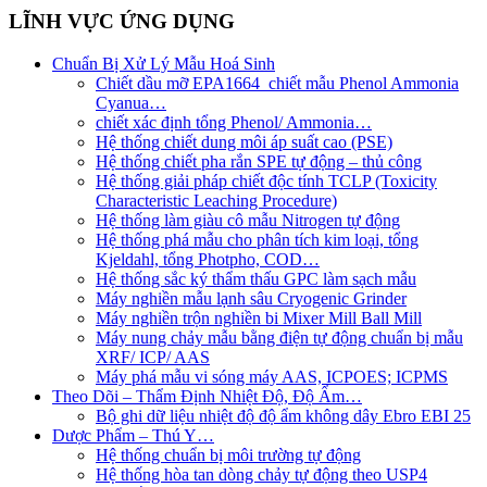
LĨNH VỰC ỨNG DỤNG
Chuẩn Bị Xử Lý Mẫu Hoá Sinh
Chiết dầu mỡ EPA1664_chiết mẫu Phenol Ammonia
Cyanua…
chiết xác định tổng Phenol/ Ammonia…
Hệ thống chiết dung môi áp suất cao (PSE)
Hệ thống chiết pha rắn SPE tự động – thủ công
Hệ thống giải pháp chiết độc tính TCLP (Toxicity
Characteristic Leaching Procedure)
Hệ thống làm giàu cô mẫu Nitrogen tự động
Hệ thống phá mẫu cho phân tích kim loại, tổng
Kjeldahl, tổng Photpho, COD…
Hệ thống sắc ký thẩm thấu GPC làm sạch mẫu
Máy nghiền mẫu lạnh sâu Cryogenic Grinder
Máy nghiền trộn nghiền bi Mixer Mill Ball Mill
Máy nung chảy mẫu bằng điện tự động chuẩn bị mẫu
XRF/ ICP/ AAS
Máy phá mẫu vi sóng máy AAS, ICPOES; ICPMS
Theo Dõi – Thẩm Định Nhiệt Độ, Độ Ẩm…
Bộ ghi dữ liệu nhiệt độ độ ẩm không dây Ebro EBI 25
Dược Phẩm – Thú Y…
Hệ thống chuẩn bị môi trường tự động
Hệ thống hòa tan dòng chảy tự động theo USP4