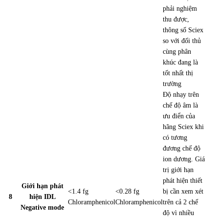
phải nghiệm
thu được
,
thông số Sciex
so với đối thủ
cùng phân
khúc đang là
tốt nhất thị
trường
Độ nhạy trên
chế độ âm là
ưu điển của
hãng Sciex khi
có tương
đương chế độ
ion dương. Giá
trị giới hạn
phát hiện thiết
Giới hạn phát
<1.4 fg
<0.28 fg
bị cần xem xét
8
hiện IDL
Chloramphenicol
Chloramphenicol
trên cả 2 chế
Negative mode
độ vì nhiều