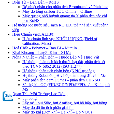
Điện Tử – Bán Dẫn – RoHS
Bộ nhiệt phân cho phân tích Brominated và Phthalate
Máy đo tổng carbon TOC Online – Offline
Máy quang phổ huỳnh quang tia X phân tích các chỉ
tiêu RoHS
Hệ thống lọc nước siêu sạch RO EDI​​ toà nhà sản xuất/bệnh
viện
Hiệu Chuẩn vietCALIB®
Hiệu chuẩn lĩnh vực KHỐI LƯỢNG (Field of
calibration: Mass)
Hoá Chất – Polymer – Bao Bì – Mực In…
Khai Khoáng – Luyện Kim – Xi Mạ
Nông Nghiệp – Phân Bón – Thuốc Bảo Vệ Thực Vật
Hệ thông phân tích kích thước hạt đất, phân tích sét
theo TCVN 6862-2012 (ISO 11277)
Hệ thống phân tích phân bón (NPK) tự động
Hệ thống Robot đo pH và độ dẫn trong đất và nước
Máy phân tích đạm Dumas – phân tích CHNSO
Sắc ký khí GC (FID/ECD/NPD/PFPD…) – Khối phổ
MS
Quan Trắc Môi Trường Lao Động
bụi bông
Lấy mẫu bụi Silic, bụi Amiăng, bụi hô hấp, bụi bông
Máy đo độ ồn tích phân giải tần
Máy đo khí (Đơn khí – Đa khí – Đo VOCs)