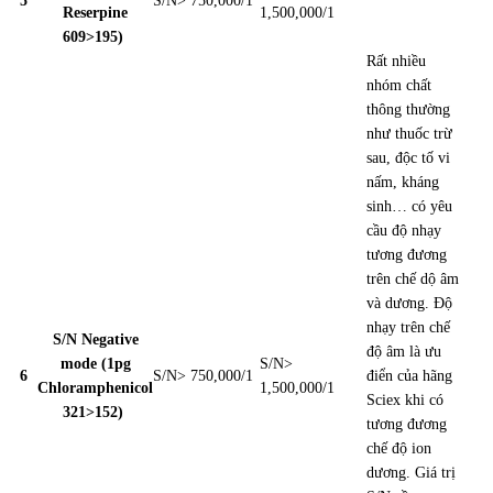
5
S/N> 750,000/1
Reserpine
1,500,000/1
609>195)
Rất nhiều
nhóm chất
thông thường
như thuốc trừ
sau, độc tố vi
nấm, kháng
sinh… có yêu
cầu độ nhạy
tương đương
trên chế dộ âm
và dương.
Độ
nhạy trên chế
S/N Negative
độ âm là ưu
mode (1pg
S/N>
6
S/N> 750,000/1
điển của hãng
Chloramphenicol
1,500,000/1
Sciex khi có
321>152)
tương đương
chế độ ion
dương.
Giá trị