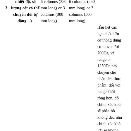
nhiệt độ, số
6 columns (250
6 columns (250
3
lượng cột có thể
mm long) or 3
mm long) or 3
chuyển đổi tự
columns (300
columns (300
động…)
mm long)
mm long)
Hầu hết các
hợp chất hữu
cơ thông dụng
có mass dưới
700Da, và
range 5-
1250Da này
chuyên cho
phân tích thực
phẩm, đối với
range khối
rộng hơn, độ
chính xác khối
sẽ phân bổ
không đều như
chính xác khối
lớn sẽ không