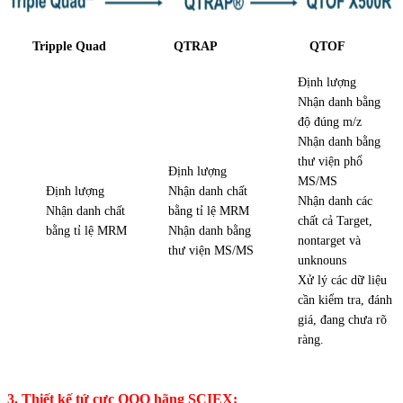
Tripple Quad
QTRAP
QTOF
Định lượng
Nhận danh bằng
độ đúng m/z
Nhận danh bằng
thư viện phổ
Định lượng
MS/MS
Định lượng
Nhận danh chất
Nhận danh các
Nhận danh chất
bằng tỉ lệ MRM
chất cả Target,
bằng tỉ lệ MRM
Nhận danh bằng
nontarget và
thư viện MS/MS
unknouns
Xử lý các dữ liệu
cần kiểm tra, đánh
giá, đang chưa rõ
ràng.
3. Thiết kế tứ cực QQQ hãng SCIEX: