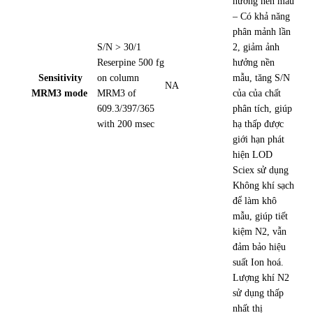
hưởng nền mẫu
– Có khả năng
phân mảnh lần
S/N > 30/1
2
, giảm ảnh
Reserpine 500 fg
hưởng nền
Sensitivity
on column
mẫu, tăng S/N
NA
MRM3 mode
MRM3 of
của của chất
609.3/397/365
phân tích, giúp
with 200 msec
hạ thấp được
giới hạn phát
hiện LOD
Sciex sử dụng
Không khí sạch
để làm khô
mẫu, giúp tiết
kiệm N2, vẫn
đảm bảo hiệu
suất Ion hoá.
Lượng khí N2
sử dụng thấp
nhất thị