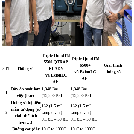
Triple QuadTM
Triple QuadTM
5500 QTRAP
6500+
Giải thích
STT
Thông số
READY
và ExionLC
thông số
và ExionLC
AE
AE
Dãy áp suất làm
1,048 Bar
1,048 Bar
1
việc (bar)
(15,200 PSI)
(15,200 PSI)
Thông số bộ tiêm
162 (1.5 mL
162 (1.5 mL
mẫu tự động (số
2
sample vial)
sample vial)
vial, thể tích
0.1 µL – 50 µL
0.1 µL – 50 µL
tiêm…)
Buồng cột (dãy
10˚C to 100˚C
10˚C to 100˚C