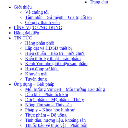
Trang chủ
Giới thiệu
Về chúng tôi
Tầm nhìn – Sứ mệnh – Giá trị cốt lõi
Công ty thành viên
LĨNH VỰC ỨNG DỤNG
Hãng đại diện
TIN TỨC
Hãng phân phối
Lắp đặt và HDSD thiết bị
Hiệu chuẩn – Bảo trì – Sửa chữa
Kiến thức kỹ thuật – sản phẩm
Kênh Youtube giới thiệu sản phẩm
Hoạt động sự kiện
Khuyến mãi
Tuyển dụng
Ứng dụng – Giải pháp
Môi trường Vimcert – Môi trường Lao động
Dầu khí – Phân tích khí
Dược phẩm – Mỹ phẩm – Thú y
Nông lâm sản – Thủy sản
Pháp y – Khoa học hình sự
Thực phẩm – Đồ uống
Tinh dầu, hương liệu, khoáng sản
Thuốc bảo vệ thực vật – Phân bón