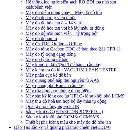
Hệ thống lọc nước siêu sạch RO EDI​​ toà nhà sản
xuất/bệnh viện
Máy đo điểm nóng chảy – Máy đô độ kín
Máy đo độ cứng viên thuốc
Máy đo độ hòa tan 8 – 14 vị trí
Máy đo độ hòa tan với bộ lấy mẫu tự động
Máy đo độ mài mòn viên – tỷ trọng bột
Máy đo độ tan rã
Máy đo TOC Online – Offline
Máy đo tổng Cacbon TOC để bàn theo 211 CFR 11
Máy đo tỷ trọng dạng đóng
Máy đo tỷ trọng để bàn
Máy khúc xạ kế điện tử để bàn – cầm tay
Máy kiểm tra độ kín VACUUM LEAK TESTER
Máy phân cực kế để bàn
Máy quang phổ hấp thu nguyên tử AAS
Máy quang phổ Raman cầm tay
Máy rửa dụng cụ phòng thí nghiệm
Máy sắc ký lỏng cao áp HPLC- lỏng khối phổ LCMS
Máy thử độ hoà tan hợp bộ lấy mẫu tự động
Quang phổ hồng ngoại FTIR
Sắc ký khí GC (FID/ECD/NPD/PFPD…)
Sắc ký khí khối phổ GCMS/ GCMSMS
Thiết bị pha loãng mẫu cho máy đo độ hòa tan
Đào Tạo sắc ký và quang phổ thực chiến vietEDU®