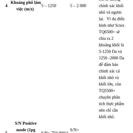
Khoảng phổ làm
4
5 – 1250
5 – 2.000
chính xác khối
việc (m/z)
nhỏ và ngược
lại. Ví dụ điển
hình như Sciex
TQ6500+ sẽ
chia ra 2
khoảng khối là
5-1250 Da và
1250 -2000 Da
để đảm bảo
chính xác cả
khối nhỏ và
khối lớn, còn
TQ5500+
chuyên phân
tích thực phẩm
nên chỉ cần
khối nhỏ.
S/N Positive
mode (1pg
S/N>