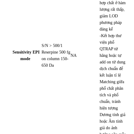
hợp chất ở hàm
lượng rất thấp,
giảm LOD
phương pháp
đáng kể
-Kết hợp thư
viện phổ
S/N > 500/1
QTRAP từ
Sensitivity EPI
Reserpine 500 fg
NA
hãng hoặc tự
mode
on column 150-
add on từ dung
650 Da
dịch chuẩn để
kết luận tỉ lệ
Matching giữa
phổ chất phân
tích và phổ
chuẩn, tránh
hiện tượng
Dương tính giả
hoặc Âm tính
giả do ảnh