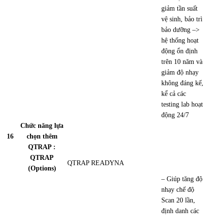
giảm tần suất
vệ sinh, bảo trì
bảo dưỡng
–>
hệ thống hoạt
động ổn định
trên 10 năm và
giảm độ nhạy
không đáng kế,
kể cả các
testing lab hoạt
động 24/7
Chức năng lựa
16
chọn thêm
QTRAP :
QTRAP
QTRAP READY
NA
(Options)
– Giúp tăng độ
nhạy chế độ
Scan 20 lần
,
định danh các