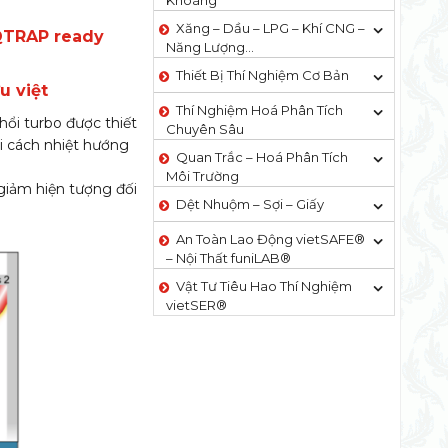
Khoáng
Xăng – Dầu – LPG – Khí CNG –
 QTRAP ready
Năng Lượng…
Thiết Bị Thí Nghiệm Cơ Bản
u việt
Thí Nghiệm Hoá Phân Tích
thổi turbo được thiết
Chuyên Sâu
ài cách nhiệt hướng
Quan Trắc – Hoá Phân Tích
Môi Trường
 giảm hiện tượng đối
Dệt Nhuộm – Sợi – Giấy
An Toàn Lao Động vietSAFE®
– Nội Thất funiLAB®
Vật Tư Tiêu Hao Thí Nghiệm
vietSER®