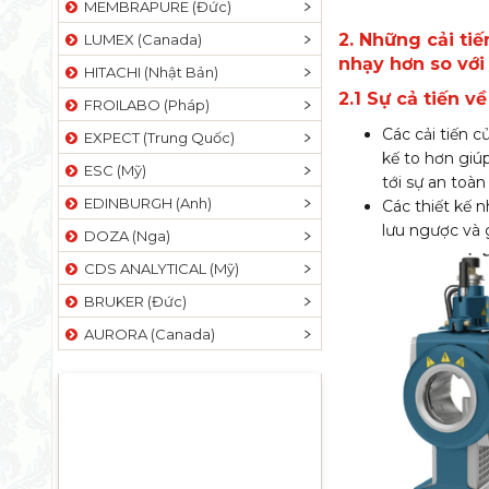
MEMBRAPURE (Đức)
2. Những cải ti
LUMEX (Canada)
nhạy hơn so với
HITACHI (Nhật Bản)
2.1 Sự cả tiến 
FROILABO (Pháp)
Các cải tiến c
EXPECT (Trung Quốc)
kế to hơn giúp
ESC (Mỹ)
tới sự an toàn
EDINBURGH (Anh)
Các thiết kế 
lưu ngược và 
DOZA (Nga)
CDS ANALYTICAL (Mỹ)
BRUKER (Đức)
AURORA (Canada)