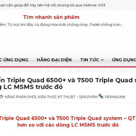
 hãy liên hệ với chúng tôi qua Hotline: 0932 664422
Tìm nhanh sản phẩm
iếm: Tủ hút khí độc, tủ đựng hóa chất chống cháy, Pallet chống tràn...
ỰC ỨNG DỤNG
HÃNG ĐẠI DIỆN
TIN TỨC
ỨNG DỤNG
ến Triple Quad 6500+ và 7500 Triple Quad
g LC MSMS trước đó
,
HÃNG PHÂN PHỐI
KIẾN THỨC KỸ THUẬT – SẢN PHẨM
PERMALINK
 Triple Quad 6500+ và 7500 Triple Quad system – Q
hơn so với các dòng LC MSMS trước đó