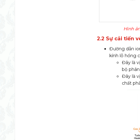
Hình ả
2.2 Sự cải tiến 
Đường dẫn ion
kính lỗ hổng c
Đây là v
bộ phân 
Đây là v
chất phâ