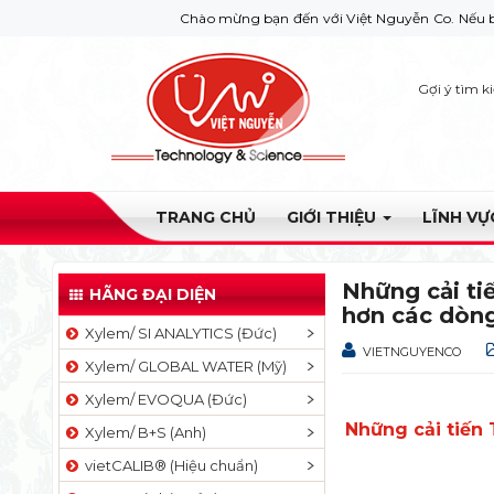
Chào mừng bạn đến với Việt Nguyễn Co. Nếu bạn cần giúp đỡ
Gợi ý tìm k
TRANG CHỦ
GIỚI THIỆU
LĨNH V
Những cải ti
HÃNG ĐẠI DIỆN
hơn các dòn
Xylem/ SI ANALYTICS (Đức)
VIETNGUYENCO
Xylem/ GLOBAL WATER (Mỹ)
Xylem/ EVOQUA (Đức)
Những cải tiến
Xylem/ B+S (Anh)
vietCALIB® (Hiệu chuẩn)