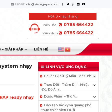
Email:
info@vietnguyenco.vn
Hỗ trợ khách hàng
0785 664422
Miền Bắc
0785 664422
Miền Nam
 – GIẢI PHÁP
LIÊN HỆ
 system nhạy
LĨNH VỰC ỨNG DỤNG
Chuẩn Bị Xử Lý Mẫu Hoá Sinh
Theo Dõi – Thẩm Định Nhiệt
Độ, Độ Ẩm…
Dược Phẩm – Thú Y…
TRAP ready nhạy
Đào Tạo sắc ký và quang phổ
thực chiến vietEDU®