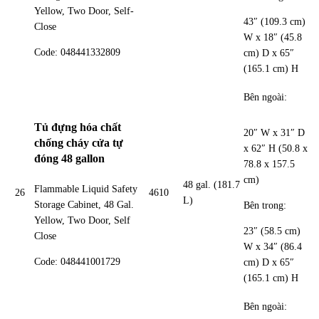
Yellow, Two Door, Self-
43″ (109.3 cm)
Close
W x 18″ (45.8
Code: 048441332809
cm) D x 65″
(165.1 cm) H
Bên ngoài:
Tủ đựng hóa chất
20″ W x 31″ D
chống cháy cửa tự
x 62″ H (50.8 x
đóng 48 gallon
78.8 x 157.5
cm)
48 gal. (181.7
Flammable Liquid Safety
26
4610
L)
Storage Cabinet, 48 Gal.
Bên trong:
Yellow, Two Door, Self
23″ (58.5 cm)
Close
W x 34″ (86.4
Code: 048441001729
cm) D x 65″
(165.1 cm) H
Bên ngoài: