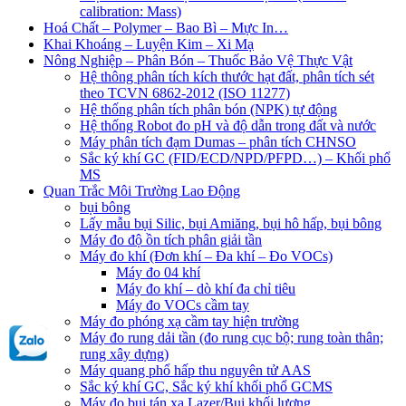
calibration: Mass)
Hoá Chất – Polymer – Bao Bì – Mực In…
Khai Khoáng – Luyện Kim – Xi Mạ
Nông Nghiệp – Phân Bón – Thuốc Bảo Vệ Thực Vật
Hệ thông phân tích kích thước hạt đất, phân tích sét
theo TCVN 6862-2012 (ISO 11277)
Hệ thống phân tích phân bón (NPK) tự động
Hệ thống Robot đo pH và độ dẫn trong đất và nước
Máy phân tích đạm Dumas – phân tích CHNSO
Sắc ký khí GC (FID/ECD/NPD/PFPD…) – Khối phổ
MS
Quan Trắc Môi Trường Lao Động
bụi bông
Lấy mẫu bụi Silic, bụi Amiăng, bụi hô hấp, bụi bông
Máy đo độ ồn tích phân giải tần
Máy đo khí (Đơn khí – Đa khí – Đo VOCs)
Máy đo 04 khí
Máy đo khí – dò khí đa chỉ tiêu
Máy đo VOCs cầm tay
Máy đo phóng xạ cầm tay hiện trường
Máy đo rung dải tần (đo rung cục bộ; rung toàn thân;
rung xây dựng)
Máy quang phổ hấp thu nguyên tử AAS
Sắc ký khí GC, Sắc ký khí khối phổ GCMS
Máy đo bụi tán xạ Lazer/Bụi khối lượng