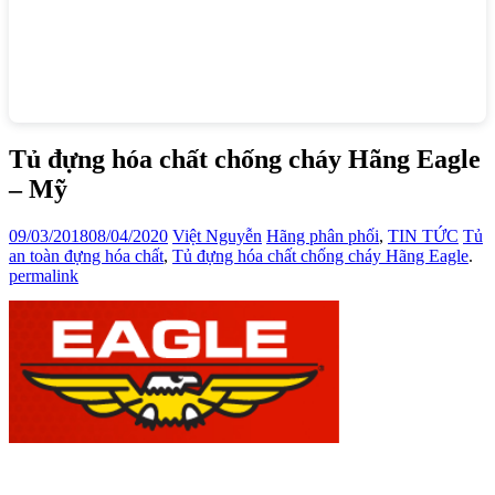
Tủ đựng hóa chất chống cháy Hãng Eagle
– Mỹ
09/03/2018
08/04/2020
Việt Nguyễn
Hãng phân phối
,
TIN TỨC
Tủ
an toàn đựng hóa chất
,
Tủ đựng hóa chất chống cháy Hãng Eagle
.
permalink