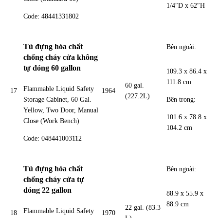
1/4″D x 62″H
Code: 48441331802
Tủ đựng hóa chất
Bên ngoài:
chống cháy cửa không
tự đóng 60 gallon
109.3 x 86.4 x
111.8 cm
60 gal.
Flammable Liquid Safety
17
1964
(227.2L)
Bên trong:
Storage Cabinet, 60 Gal.
Yellow, Two Door, Manual
101.6 x 78.8 x
Close (Work Bench)
104.2 cm
Code: 048441003112
Tủ đựng hóa chất
Bên ngoài:
chống cháy cửa tự
đóng 22 gallon
88.9 x 55.9 x
88.9 cm
22 gal. (83.3
Flammable Liquid Safety
18
1970