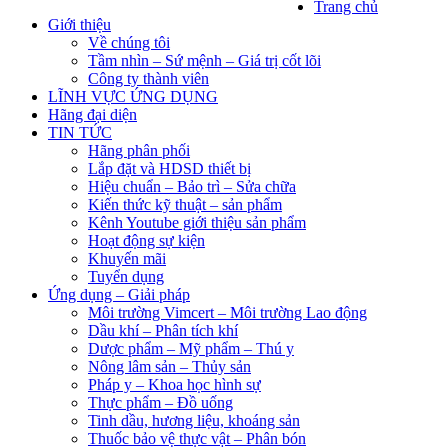
Trang chủ
Giới thiệu
Về chúng tôi
Tầm nhìn – Sứ mệnh – Giá trị cốt lõi
Công ty thành viên
LĨNH VỰC ỨNG DỤNG
Hãng đại diện
TIN TỨC
Hãng phân phối
Lắp đặt và HDSD thiết bị
Hiệu chuẩn – Bảo trì – Sửa chữa
Kiến thức kỹ thuật – sản phẩm
Kênh Youtube giới thiệu sản phẩm
Hoạt động sự kiện
Khuyến mãi
Tuyển dụng
Ứng dụng – Giải pháp
Môi trường Vimcert – Môi trường Lao động
Dầu khí – Phân tích khí
Dược phẩm – Mỹ phẩm – Thú y
Nông lâm sản – Thủy sản
Pháp y – Khoa học hình sự
Thực phẩm – Đồ uống
Tinh dầu, hương liệu, khoáng sản
Thuốc bảo vệ thực vật – Phân bón