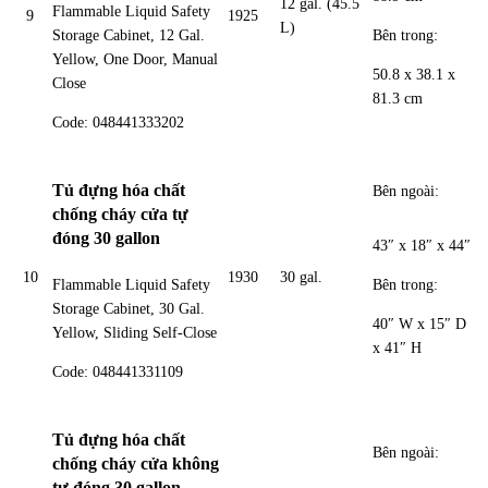
12 gal. (45.5
Flammable Liquid Safety
9
1925
L)
Bên trong:
Storage Cabinet, 12 Gal.
Yellow, One Door, Manual
50.8 x 38.1 x
Close
81.3 cm
Code: 048441333202
Tủ đựng hóa chất
Bên ngoài:
chống cháy cửa tự
đóng 30 gallon
43″ x 18″ x 44″
10
1930
30 gal.
Bên trong:
Flammable Liquid Safety
Storage Cabinet, 30 Gal.
40″ W x 15″ D
Yellow, Sliding Self-Close
x 41″ H
Code: 048441331109
Tủ đựng hóa chất
Bên ngoài:
chống cháy cửa không
tự đóng 30 gallon