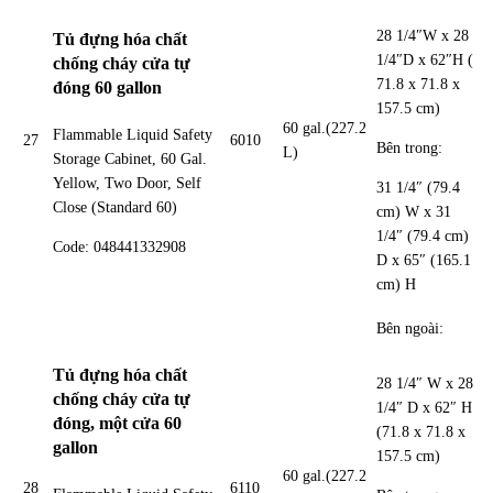
28 1/4″W x 28
Tủ đựng hóa chất
1/4″D x 62″H (
chống cháy cửa tự
71.8 x 71.8 x
đóng 60 gallon
157.5 cm)
60 gal.(227.2
Flammable Liquid Safety
27
6010
Bên trong:
L)
Storage Cabinet, 60 Gal.
Yellow, Two Door, Self
31 1/4″ (79.4
Close (Standard 60)
cm) W x 31
1/4″ (79.4 cm)
Code: 048441332908
D x 65″ (165.1
cm) H
Bên ngoài:
Tủ đựng hóa chất
28 1/4″ W x 28
chống cháy cửa tự
1/4″ D x 62″ H
đóng, một cửa 60
(71.8 x 71.8 x
gallon
157.5 cm)
60 gal.(227.2
28
6110