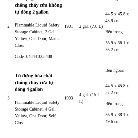
chống cháy cửa không
tự đóng 2 gallon
44.5 x 45.8 x
43.9 cm
Flammable Liquid Safety
2
1901
2 gal. (7.6 L)
Bên trong:
Storage Cabinet, 2 Gal.
Yellow, One Door, Manual
36.9 x 38.1 x
Close
36.2 cm
Code: 048441003488
Bên ngoài:
Tủ đựng hóa chất
chống cháy cửa tự
44.5 x 45.8 x
đóng 4 gallon
57.2 cm
4 gal. (15.2
3
1903
L)
Flammable Liquid Safety
Bên trong:
Storage Cabinet, 4 Gal.
36.9 x 38.1 x
Yellow, One Door, Self
49.6 cm
Close