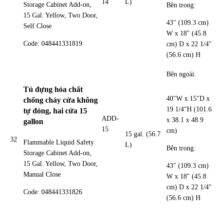
14
L)
Storage Cabinet Add-on,
Bên trong:
15 Gal. Yellow, Two Door,
43″ (109.3 cm)
Self Close
W x 18″ (45.8
Code: 048441331819
cm) D x 22 1/4″
(56.6 cm) H
Bên ngoài:
Tủ đựng hóa chất
40″W x 15″D x
chống cháy cửa không
19 1/4″H (101.6
tự đóng, hai cửa 15
ADD-
x 38.1 x 48.9
gallon
15
cm)
15 gal. (56.7
32
Flammable Liquid Safety
L)
Bên trong:
Storage Cabinet Add-on,
15 Gal. Yellow, Two Door,
43″ (109.3 cm)
Manual Close
W x 18″ (45.8
cm) D x 22 1/4″
Code: 048441331826
(56.6 cm) H