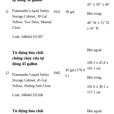
43″ x 18″ x 44″
Flammable Liquid Safety
11
1932
30 gal.
Bên trong:
Storage Cabinet, 30 Gal.
Yellow, Two Door, Manual
40″ W x 15″ D
Close
x 41″ H
Code: 048441331307
Bên ngoài:
Tủ đựng hóa chất
chống cháy cửa tự
109.3 x 45.8 x
đóng 45 gallon
165.1 cm
45 gal.(170.4
12
1945
Flammable Liquid Safety
L)
Bên trong:
Storage Cabinet, 45 Gal.
Yellow, Sliding Self-Close
101.6 x 38.1 x
157.5 cm
Code: 048441331208
Tủ đựng hóa chất
Bên ngoài: