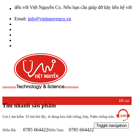
i Việt Nguyễn Co. Nếu bạn cần giúp đỡ hãy liên hệ với chúng tôi qu
Email:
info@vietnguyenco.vn
Hỗ trợ
Tìm nhanh sản phẩm
khách
Gợi ý tìm kiếm: Tủ hút khí độc, tủ đựng hóa chất chống cháy, Pallet chống tràn...
hàng
Toggle navigation
0785 664422
0785 664422
Miền Bắc
Miền Nam