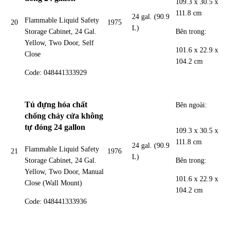
109.3 x 30.5 x
111.8 cm
24 gal. (90.9
Flammable Liquid Safety
20
1975
L)
Bên trong:
Storage Cabinet, 24 Gal.
Yellow, Two Door, Self
101.6 x 22.9 x
Close
104.2 cm
Code: 048441333929
Tủ đựng hóa chất
Bên ngoài:
chống cháy cửa không
tự đóng 24 gallon
109.3 x 30.5 x
111.8 cm
24 gal. (90.9
Flammable Liquid Safety
21
1976
L)
Bên trong:
Storage Cabinet, 24 Gal.
Yellow, Two Door, Manual
101.6 x 22.9 x
Close (Wall Mount)
104.2 cm
Code: 048441333936