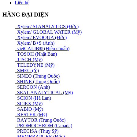
Liên hệ
HÃNG ĐẠI DIỆN
Xylem/ SI ANALYTICS (Đức)
Xylem/ GLOBAL WATER (Mỹ)
Xylem/ EVOQUA (Đức)
Xylem/ B+S (Anh)
vietCALIB® (Hiệu chuẩn)
TOSOH (Nhật Bản)
TISCH (Mỹ)
TELEDYNE (Mỹ)
SMEG (Ý)
SINEO (Trung Quốc)
SHINE (Trung Quốc)
SERCON (Anh)
SEAL ANALYTICAL (Mỹ)
SCION (Hà Lan)
SCIEX (Mỹ)
SABIO (Mỹ)
RESTEK (Mỹ)
RAYTOR (Trung Quốc)
PROMOCHROM (Canada)
PRECISA (Thuỵ Sỹ)
MEMBRAPURE (Đức)