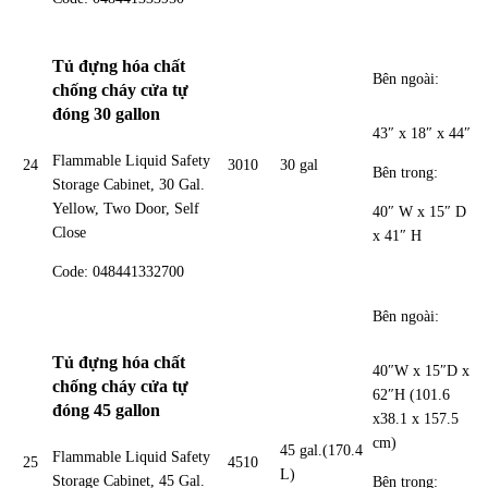
Tủ đựng hóa chất
Bên ngoài:
chống cháy cửa tự
đóng 30 gallon
43″ x 18″ x 44″
Flammable Liquid Safety
24
3010
30 gal
Bên trong:
Storage Cabinet, 30 Gal.
Yellow, Two Door, Self
40″ W x 15″ D
Close
x 41″ H
Code: 048441332700
Bên ngoài:
Tủ đựng hóa chất
40″W x 15″D x
chống cháy cửa tự
62″H (101.6
đóng 45 gallon
x38.1 x 157.5
cm)
45 gal.(170.4
Flammable Liquid Safety
25
4510
L)
Storage Cabinet, 45 Gal.
Bên trong: