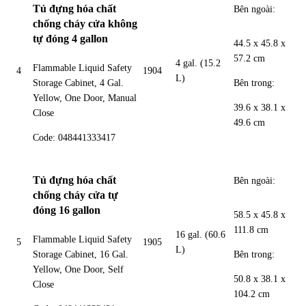
Tủ đựng hóa chất
Bên ngoài:
chống cháy cửa không
tự đóng 4 gallon
44.5 x 45.8 x
57.2 cm
4 gal. (15.2
Flammable Liquid Safety
4
1904
L)
Bên trong:
Storage Cabinet, 4 Gal.
Yellow, One Door, Manual
39.6 x 38.1 x
Close
49.6 cm
Code: 048441333417
Tủ đựng hóa chất
Bên ngoài:
chống cháy cửa tự
đóng 16 gallon
58.5 x 45.8 x
111.8 cm
16 gal. (60.6
Flammable Liquid Safety
5
1905
L)
Bên trong:
Storage Cabinet, 16 Gal.
Yellow, One Door, Self
50.8 x 38.1 x
Close
104.2 cm