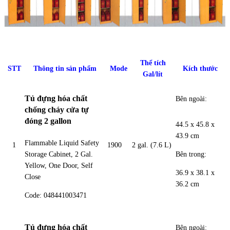
Thể tích
STT
Thông tin sản phẩm
Mode
Kích thước
Gal/lít
Tủ đựng hóa chất
Bên ngoài:
chống cháy cửa tự
đóng 2 gallon
44.5 x 45.8 x
43.9 cm
Flammable Liquid Safety
1
1900
2 gal. (7.6 L)
Bên trong:
Storage Cabinet, 2 Gal.
Yellow, One Door, Self
36.9 x 38.1 x
Close
36.2 cm
Code: 048441003471
Tủ đựng hóa chất
Bên ngoài: