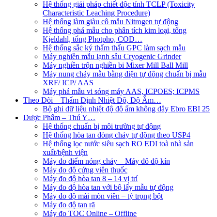
Hệ thống giải pháp chiết độc tính TCLP (Toxicity
Characteristic Leaching Procedure)
Hệ thống làm giàu cô mẫu Nitrogen tự động
Hệ thống phá mẫu cho phân tích kim loại, tổng
Kjeldahl, tổng Photpho, COD…
Hệ thống sắc ký thẩm thấu GPC làm sạch mẫu
Máy nghiền mẫu lạnh sâu Cryogenic Grinder
Máy nghiền trộn nghiền bi Mixer Mill Ball Mill
Máy nung chảy mẫu bằng điện tự động chuẩn bị mẫu
XRF/ ICP/ AAS
Máy phá mẫu vi sóng máy AAS, ICPOES; ICPMS
Theo Dõi – Thẩm Định Nhiệt Độ, Độ Ẩm…
Bộ ghi dữ liệu nhiệt độ độ ẩm không dây Ebro EBI 25
Dược Phẩm – Thú Y…
Hệ thống chuẩn bị môi trường tự động
Hệ thống hòa tan dòng chảy tự động theo USP4
Hệ thống lọc nước siêu sạch RO EDI​​ toà nhà sản
xuất/bệnh viện
Máy đo điểm nóng chảy – Máy đô độ kín
Máy đo độ cứng viên thuốc
Máy đo độ hòa tan 8 – 14 vị trí
Máy đo độ hòa tan với bộ lấy mẫu tự động
Máy đo độ mài mòn viên – tỷ trọng bột
Máy đo độ tan rã
Máy đo TOC Online – Offline