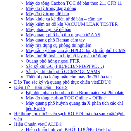
Máy đo tổng Cacbon TOC để bàn theo 211 CFR 11
Máy đo tỷ trọng dạng đóng
Máy đo tỷ trọng để bàn
Máy khúc xạ kế điện tử để bàn – cầm tay
Máy kiểm tra độ kín VACUUM LEAK TESTER
Máy phân cực kế để bàn
Máy quang phổ hấp thu nguyên tử AAS
Máy quang phổ Raman cầm tay
Máy rửa dụng cụ phòng thí nghiệm
Máy sắc ký lỏng cao áp HPLC- lỏng khối phổ LCMS
Máy thử độ hoà tan hợp bộ lấy mẫu tự động
Quang phổ hồng ngoại FTIR
Sắc ký khí GC (FID/ECD/NPD/PFPD…)
Sắc ký khí khối phổ GCMS/ GCMSMS
Thiết bị pha loãng mẫu cho máy đo độ hòa tan
Đào Tạo sắc ký và quang phổ thực chiến vietEDU®
Điện Tử – Bán Dẫn – RoHS
Bộ nhiệt phân cho phân tích Brominated và Phthalate
Máy đo tổng carbon TOC Online – Offline
Máy quang phổ huỳnh quang tia X phân tích các chỉ
tiêu RoHS
Hệ thống lọc nước siêu sạch RO EDI​​ toà nhà sản xuất/bệnh
viện
Hiệu Chuẩn vietCALIB®
Hiệu chuẩn lĩnh vực KHỐI LƯỢNG (Field of