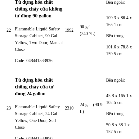
Tủ đựng hóa chất
Bên ngoài:
chống cháy cửa không
tự đóng 90 gallon
109.3 x 86.4 x
165.1 cm
90 gal.
Flammable Liquid Safety
22
1992
(340.7L)
Bên trong:
Storage Cabinet, 90 Gal.
Yellow, Two Door, Manual
101.6 x 78.8 x
Close
159.5 cm
Code: 048441333936
Tủ đựng hóa chất
Bên ngoài:
chống cháy cửa tự
đóng 24 gallon
45.8 x 165.1 x
102.5 cm
24 gal. (90.9
Flammable Liquid Safety
23
2310
L)
Bên trong:
Storage Cabinet, 24 Gal.
Yellow, One Door, Self
50.8 x 38.1 x
Close
157.5 cm
Code: 048441333950