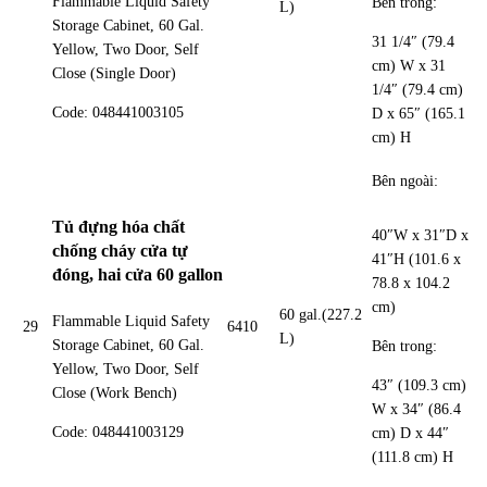
Flammable Liquid Safety
Bên trong:
L)
Storage Cabinet, 60 Gal.
31 1/4″ (79.4
Yellow, Two Door, Self
cm) W x 31
Close (Single Door)
1/4″ (79.4 cm)
Code: 048441003105
D x 65″ (165.1
cm) H
Bên ngoài:
Tủ đựng hóa chất
40″W x 31″D x
chống cháy cửa tự
41″H (101.6 x
đóng, hai cửa 60 gallon
78.8 x 104.2
cm)
60 gal.(227.2
Flammable Liquid Safety
29
6410
L)
Storage Cabinet, 60 Gal.
Bên trong:
Yellow, Two Door, Self
43″ (109.3 cm)
Close (Work Bench)
W x 34″ (86.4
Code: 048441003129
cm) D x 44″
(111.8 cm) H