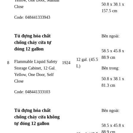
Yellow, One Door, Manual
50.8 x 38.1 x
Close
157.5 cm
Code: 048441333943
Tủ đựng hóa chất
Bên ngoài:
chống cháy cửa tự
đóng 12 gallon
58.5 x 45.8 x
88.9 cm
12 gal. (45.5
Flammable Liquid Safety
8
1924
L)
Bên trong:
Storage Cabinet, 12 Gal.
Yellow, One Door, Self
50.8 x 38.1 x
Close
81.3 cm
Code: 048441333103
Tủ đựng hóa chất
Bên ngoài:
chống cháy cửa không
tự đóng 12 gallon
58.5 x 45.8 x
88.9 cm