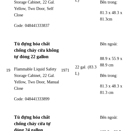
L)
Bên trong:
Storage Cabinet, 22 Gal.
Yellow, Two Door, Self
81.3 x 48.3 x
Close
81.3cm
Code: 048441333837
Tủ đựng hóa chất
Bên ngoài:
chống cháy cửa không
tự đóng 22 gallon
88.9 x 55.9 x
88.9 cm
22 gal. (83.3
Flammable Liquid Safety
19
1971
L)
Bên trong:
Storage Cabinet, 22 Gal.
Yellow, Two Door, Manual
81.3 x 48.3 x
Close
81.3 cm
Code: 048441333899
Tủ đựng hóa chất
Bên ngoài:
chống cháy cửa tự
đóng 24 gallon