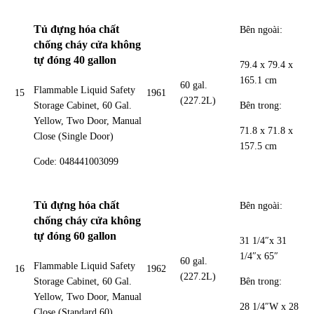
Tủ đựng hóa chất
Bên ngoài:
chống cháy cửa không
tự đóng 40 gallon
79.4 x 79.4 x
165.1 cm
60 gal.
Flammable Liquid Safety
15
1961
(227.2L)
Bên trong:
Storage Cabinet, 60 Gal.
Yellow, Two Door, Manual
71.8 x 71.8 x
Close (Single Door)
157.5 cm
Code: 048441003099
Tủ đựng hóa chất
Bên ngoài:
chống cháy cửa không
tự đóng 60 gallon
31 1/4″x 31
1/4″x 65″
60 gal.
Flammable Liquid Safety
16
1962
(227.2L)
Bên trong:
Storage Cabinet, 60 Gal.
Yellow, Two Door, Manual
28 1/4″W x 28
Close (Standard 60)