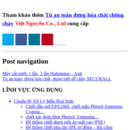
Tham khảo thêm
Tủ an toàn đựng hóa chất chống
cháy
Việt Nguyễn Co., Ltd
cung cấp
Post navigation
Máy cất nước 1 lần, 2 lần Halminton – Anh
Tủ an toàn, đựng hóa chất, dung môi dễ cháy SECURALL
LĨNH VỰC ỨNG DỤNG
Chuẩn Bị Xử Lý Mẫu Hoá Sinh
Chiết dầu mỡ EPA1664_chiết mẫu Phenol Ammonia
Cyanua…
chiết xác định tổng Phenol/ Ammonia…
Hệ thống chiết dung môi áp suất cao (PSE)
Hệ thống chiết pha rắn SPE tự động – thủ công