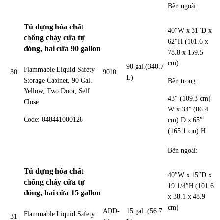
Bên ngoài:
Tủ đựng hóa chất
40″W x 31″D x
chống cháy cửa tự
62″H (101.6 x
đóng, hai cửa 90 gallon
78.8 x 159.5
cm)
90 gal.(340.7
Flammable Liquid Safety
30
9010
L)
Storage Cabinet, 90 Gal.
Bên trong:
Yellow, Two Door, Self
43″ (109.3 cm)
Close
W x 34″ (86.4
Code: 048441000128
cm) D x 65″
(165.1 cm) H
Bên ngoài:
Tủ đựng hóa chất
40″W x 15″D x
chống cháy cửa tự
19 1/4″H (101.6
đóng, hai cửa 15 gallon
x 38.1 x 48.9
cm)
ADD-
15 gal. (56.7
Flammable Liquid Safety
31