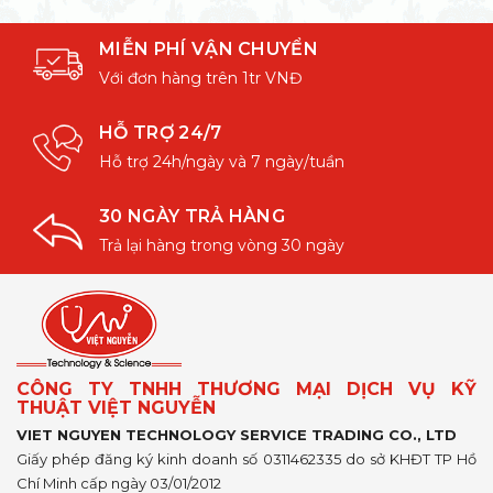
MIỄN PHÍ VẬN CHUYỂN
Với đơn hàng trên 1tr VNĐ
HỖ TRỢ 24/7
Hỗ trợ 24h/ngày và 7 ngày/tuần
30 NGÀY TRẢ HÀNG
Trả lại hàng trong vòng 30 ngày
CÔNG TY TNHH THƯƠNG MẠI DỊCH VỤ KỸ
THUẬT VIỆT NGUYỄN
VIET NGUYEN TECHNOLOGY SERVICE TRADING CO., LTD
Giấy phép đăng ký kinh doanh số 0311462335 do sở KHĐT TP Hồ
Chí Minh cấp ngày 03/01/2012