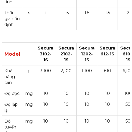
tính
Thời
s
1
1.5
1.5
1.5
2
gian ổn
định
Secura
Secura
Secura
Secura
Secu
Model
3102-
2102-
1202-
612-1S
6101
1S
1S
1S
1S
Khả
g
3,100
2,100
1,100
610
6,10
năng
cân
Độ đọc
mg
10
10
10
10
100
Độ lặp
mg
10
10
10
10
50
lại
Độ
mg
10
10
10
10
50
tuyến