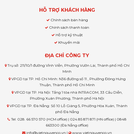
HỖ TRỢ KHÁCH HÀNG
Chính sách bán hàng
Chính sách thanh toán
Hỗ trợ kỹ thuật
Khuyến mãi
ĐỊA CHỈ CÔNG TY
Trụ sở: 211/10/1 đường Vĩnh Viễn, Phường Vườn Lài, Thành phố Hồ Chí
Minh
VPGD tại TP. Hồ Chí Minh: N36 đường số 11 , Phường Đông Hưng
Thuận, Thành phố Hồ Chí Minh
VPGD tại TP. Hà Nội: Tầng 1 tòa nhà INTRACOM, 33 Cầu Diễn,
Phường Xuân Phương, Thành phố Hà Nội
VPGD tại TP. Đà Nẵng: Số 10 Lỗ Giáng 5, Phường Hòa Xuân, Thành
phố Đà Nẵng
Tel: 028. 66 570 570 (HCM office) | 024.85 871 871 (HN office) | 0848
663300 (Đà Nẵng office)
info@vietnguyenco.vn |
www.vietnguyenco.vn