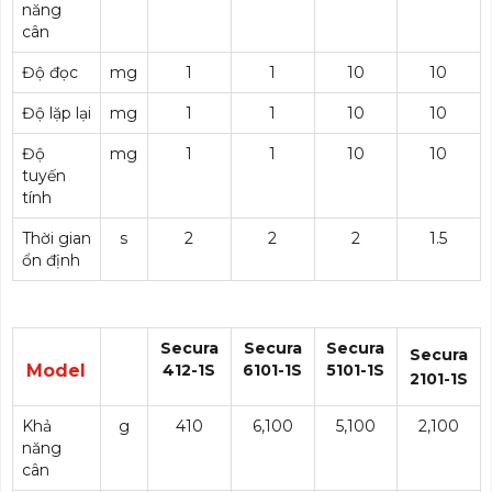
năng
cân
Độ đọc
mg
1
1
10
10
Độ lặp lại
mg
1
1
10
10
Độ
mg
1
1
10
10
tuyến
tính
Thời gian
s
2
2
2
1.5
ổn định
Secura
Secura
Secura
Secura
Model
412-1S
6101-1S
5101-1S
2101-1S
Khả
g
410
6,100
5,100
2,100
năng
cân