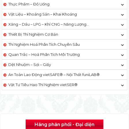
Thực Phẩm – Đồ Uống
Vật Liệu – Khoáng Sản – Khai Khoáng
Xăng – Dầu – LPG – Khí CNG – Năng Lượng…
Thiết Bị Thí Nghiệm Cơ Bản
Thí Nghiệm Hoá Phân Tích Chuyên Sâu
Quan Trắc – Hoá Phân Tích Môi Trường
Dệt Nhuộm – Sợi – Giấy
An Toàn Lao Động vietSAFE® – Nội Thất funiLAB®
Vật Tư Tiêu Hao Thí Nghiệm vietSER®
Hãng phân phối - Đại diện