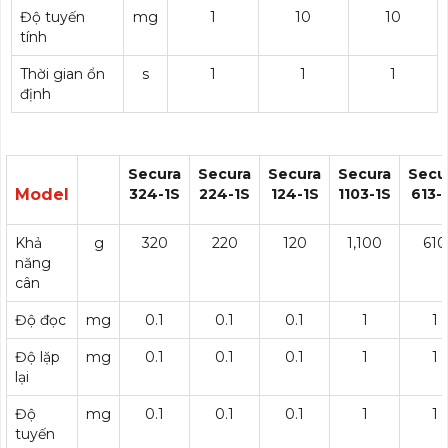
Độ tuyến
mg
1
10
10
tính
Thời gian ổn
s
1
1
1
định
Secura
Secura
Secura
Secura
Secu
Model
324-1S
224-1S
124-1S
1103-1S
613-
Khả
g
320
220
120
1,100
610
năng
cân
Độ đọc
mg
0.1
0.1
0.1
1
1
Độ lặp
mg
0.1
0.1
0.1
1
1
lại
Độ
mg
0.1
0.1
0.1
1
1
tuyến