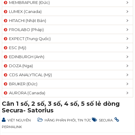
MEMBRAPURE (Đức)
LUMEX (Canada)
HITACHI (Nhật Bản)
FROILABO (Pháp)
EXPECT (Trung Quốc)
ESC (Mỹ)
EDINBURGH (Anh)
DOZA (Nga)
CDS ANALYTICAL (Mỹ)
BRUKER (Đức)
AURORA (Canada)
Cân 1 số, 2 số, 3 số, 4 số, 5 số lẻ dòng
Secura- Satorius
,
.
VIỆT NGUYỄN
HÃNG PHÂN PHỐI
TIN TỨC
SECURA
PERMALINK