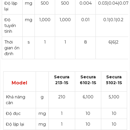
Độ lặp
mg
500
500
0.004
0.03|0.04|0.07
lại
Độ
mg
1,000
1,000
0.01
0.1|0.1|0.2
tuyến
tính
Thời
s
1
1
8
6|6|2
gian ổn
định
Secura
Secura
Secura
Model
213-1S
6102-1S
5102-1S
Khả năng
g
210
6,100
5,100
cân
Độ đọc
mg
1
10
10
Độ lặp lại
mg
1
10
10