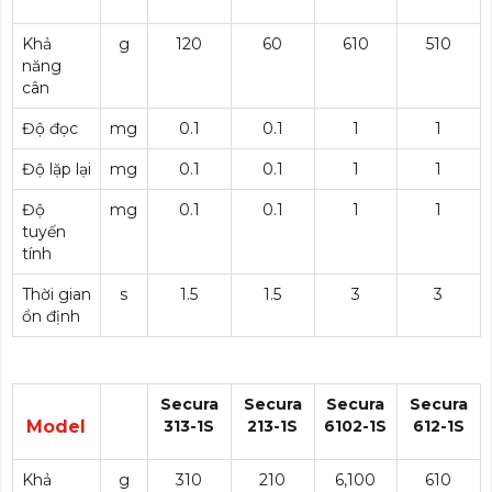
Khả
g
120
60
610
510
năng
cân
Độ đọc
mg
0.1
0.1
1
1
Độ lặp lại
mg
0.1
0.1
1
1
Độ
mg
0.1
0.1
1
1
tuyến
tính
Thời gian
s
1.5
1.5
3
3
ổn định
Secura
Secura
Secura
Secura
Model
313-1S
213-1S
6102-1S
612-1S
Khả
g
310
210
6,100
610