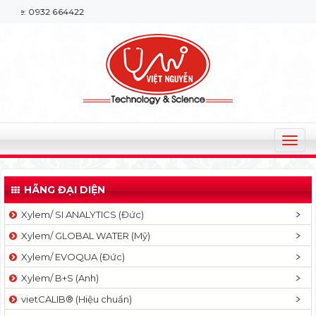
932 664422
T
o
g
HÃNG ĐẠI DIỆN
g
l
Xylem/ SI ANALYTICS (Đức)
e
Xylem/ GLOBAL WATER (Mỹ)
n
a
Xylem/ EVOQUA (Đức)
v
Xylem/ B+S (Anh)
i
g
vietCALIB® (Hiệu chuẩn)
a