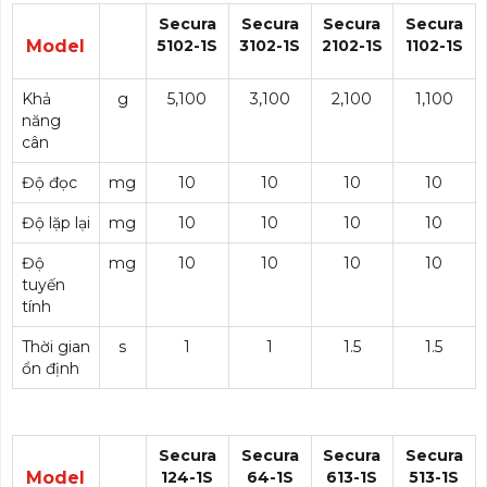
Secura
Secura
Secura
Secura
Model
5102-1S
3102-1S
2102-1S
1102-1S
Khả
g
5,100
3,100
2,100
1,100
năng
cân
Độ đọc
mg
10
10
10
10
Độ lặp lại
mg
10
10
10
10
Độ
mg
10
10
10
10
tuyến
tính
Thời gian
s
1
1
1.5
1.5
ổn định
Secura
Secura
Secura
Secura
Model
124-1S
64-1S
613-1S
513-1S