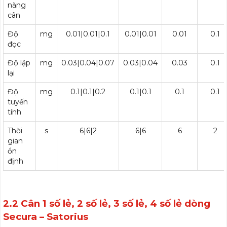
năng
cân
Độ
mg
0.01|0.01|0.1
0.01|0.01
0.01
0.1
đọc
Độ lặp
mg
0.03|0.04|0.07
0.03|0.04
0.03
0.1
lại
Độ
mg
0.1|0.1|0.2
0.1|0.1
0.1
0.1
tuyến
tính
Thời
s
6|6|2
6|6
6
2
gian
ổn
định
2.2 Cân 1 số lẻ, 2 số lẻ, 3 số lẻ, 4 số lẻ dòng
Secura – Satorius