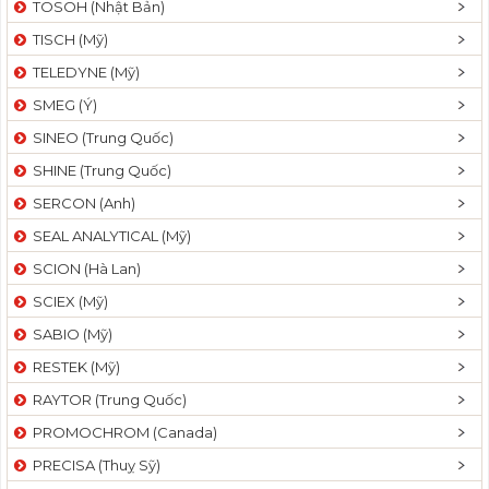
TOSOH (Nhật Bản)
t
TISCH (Mỹ)
i
o
TELEDYNE (Mỹ)
n
SMEG (Ý)
SINEO (Trung Quốc)
SHINE (Trung Quốc)
SERCON (Anh)
SEAL ANALYTICAL (Mỹ)
SCION (Hà Lan)
SCIEX (Mỹ)
SABIO (Mỹ)
RESTEK (Mỹ)
RAYTOR (Trung Quốc)
PROMOCHROM (Canada)
PRECISA (Thuỵ Sỹ)