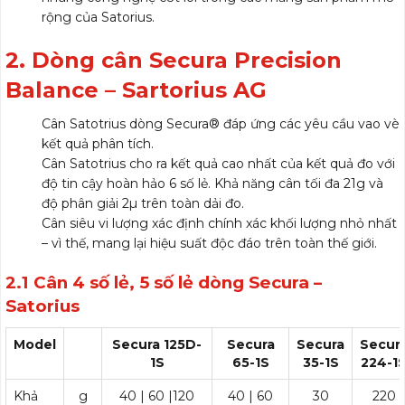
rộng của Satorius.
2. Dòng cân Secura Precision
Balance – Sartorius AG
Cân Satotrius dòng Secura® đáp ứng các yêu cầu vao vè
kết quả phân tích.
Cân Satotrius cho ra kết quả cao nhất của kết quả đo với
độ tin cậy hoàn hảo 6 số lẻ. Khả năng cân tối đa 21g và
độ phân giải 2µ trên toàn dải đo.
Cân siêu vi lượng xác định chính xác khối lượng nhỏ nhất
– vì thế, mang lại hiệu suất độc đáo trên toàn thế giới.
2.1 Cân 4 số lẻ, 5 số lẻ dòng Secura –
Satorius
Model
Secura 125D-
Secura
Secura
Secur
1S
65-1S
35-1S
224-1
Khả
g
40 | 60 |120
40 | 60
30
220