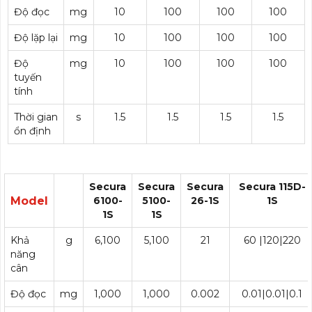
Độ đọc
mg
10
100
100
100
Độ lặp lại
mg
10
100
100
100
Độ
mg
10
100
100
100
tuyến
tính
Thời gian
s
1.5
1.5
1.5
1.5
ổn định
Secura
Secura
Secura
Secura 115D-
Model
6100-
5100-
26-1S
1S
1S
1S
Khả
g
6,100
5,100
21
60 |120|220
năng
cân
Độ đọc
mg
1,000
1,000
0.002
0.01|0.01|0.1