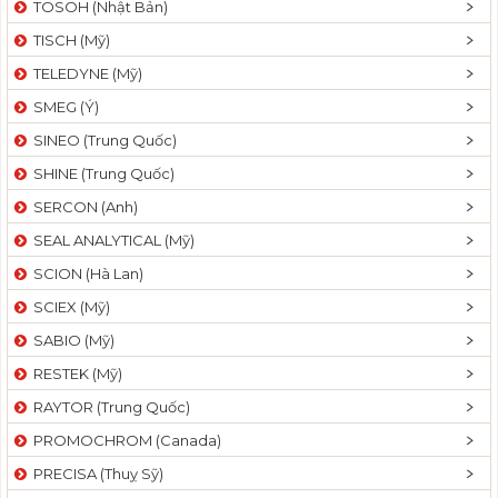
TOSOH (Nhật Bản)
t
TISCH (Mỹ)
i
o
TELEDYNE (Mỹ)
n
SMEG (Ý)
SINEO (Trung Quốc)
SHINE (Trung Quốc)
SERCON (Anh)
SEAL ANALYTICAL (Mỹ)
SCION (Hà Lan)
SCIEX (Mỹ)
SABIO (Mỹ)
RESTEK (Mỹ)
RAYTOR (Trung Quốc)
PROMOCHROM (Canada)
PRECISA (Thuỵ Sỹ)