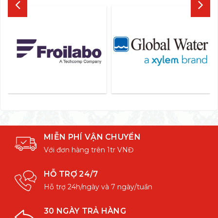
MIỄN PHÍ VẬN CHUYỂN
Với đơn hàng trên 1tr VNĐ
HỖ TRỢ 24/7
Hỗ trợ 24h/ngày và 7 ngày/tuần
30 NGÀY TRẢ HÀNG