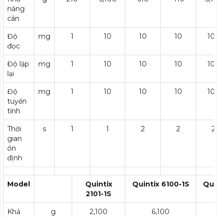
năng
cân
Độ
mg
1
10
10
10
10
đọc
Độ lặp
mg
1
10
10
10
10
lại
Độ
mg
1
10
10
10
10
tuyến
tính
Thời
s
1
1
2
2
2
gian
ổn
định
Model
Quintix
Quintix 6100-1S
Qui
2101-1S
Khả
g
2,100
6,100