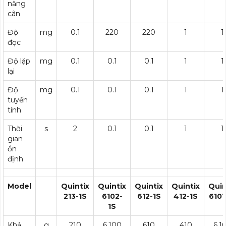
năng
cân
Độ
mg
0.1
220
220
1
1
đọc
Độ lặp
mg
0.1
0.1
0.1
1
1
lại
Độ
mg
0.1
0.1
0.1
1
1
tuyến
tính
Thời
s
2
0.1
0.1
1
1
gian
ổn
định
Model
Quintix
Quintix
Quintix
Quintix
Quin
213-1S
6102-
612-1S
412-1S
6101
1S
Khả
g
210
6,100
610
410
6,1