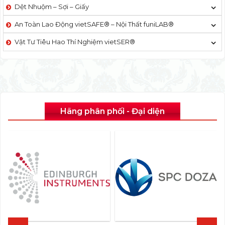
Dệt Nhuộm – Sợi – Giấy
An Toàn Lao Động vietSAFE® – Nội Thất funiLAB®
Vật Tư Tiêu Hao Thí Nghiệm vietSER®
Hãng phân phối - Đại diện