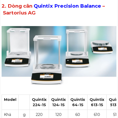
2. Dòng cân
Quintix Precision Balance
–
Sartorius AG
Model
Quintix
Quintix
Quintix
Quintix
Quin
224-1S
124-1S
64-1S
613-1S
513
Khả
g
220
120
60
610
51