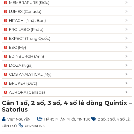
MEMBRAPURE (Đức)
LUMEX (Canada)
HITACHI (Nhật Bản)
FROILABO (Pháp)
EXPECT (Trung Quốc)
ESC (Mỹ)
EDINBURGH (Anh)
DOZA (Nga)
CDS ANALYTICAL (Mỹ)
BRUKER (Đức)
AURORA (Canada)
Cân 1 số, 2 số, 3 số, 4 số lẻ dòng Quintix –
Satorius
,
,
,
,
VIỆT NGUYỄN
HÃNG PHÂN PHỐI
TIN TỨC
2 SỐ
3 SỐ
4 SỐ LẺ
.
CÂN 1 SỐ
PERMALINK