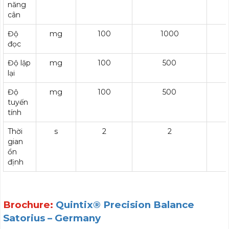
năng
cân
Độ
mg
100
1000
đọc
Độ lặp
mg
100
500
lại
Độ
mg
100
500
tuyến
tính
Thời
s
2
2
gian
ổn
định
Brochure:
Quintix® Precision Balance
Satorius – Germany