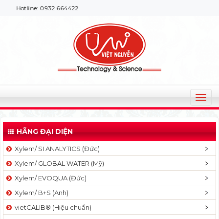
tline: 0932 664422
T
o
g
HÃNG ĐẠI DIỆN
g
l
Xylem/ SI ANALYTICS (Đức)
e
Xylem/ GLOBAL WATER (Mỹ)
n
a
Xylem/ EVOQUA (Đức)
v
Xylem/ B+S (Anh)
i
g
vietCALIB® (Hiệu chuẩn)
a