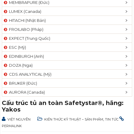
MEMBRAPURE (Đức)
LUMEX (Canada)
HITACHI (Nhật Bản)
FROILABO (Pháp)
EXPECT (Trung Quốc)
ESC (Mỹ)
EDINBURGH (Anh)
DOZA (Nga)
CDS ANALYTICAL (Mỹ)
BRUKER (Đức)
AURORA (Canada)
Cấu trúc tủ an toàn Safetystar®, hãng:
Yakos
,
VIỆT NGUYỄN
KIẾN THỨC KỸ THUẬT – SẢN PHẨM
TIN TỨC
PERMALINK