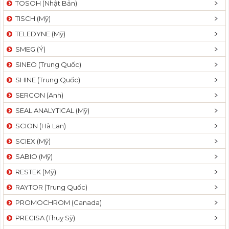
TOSOH (Nhật Bản)
t
TISCH (Mỹ)
i
o
TELEDYNE (Mỹ)
n
SMEG (Ý)
SINEO (Trung Quốc)
SHINE (Trung Quốc)
SERCON (Anh)
SEAL ANALYTICAL (Mỹ)
SCION (Hà Lan)
SCIEX (Mỹ)
SABIO (Mỹ)
RESTEK (Mỹ)
RAYTOR (Trung Quốc)
PROMOCHROM (Canada)
PRECISA (Thuỵ Sỹ)