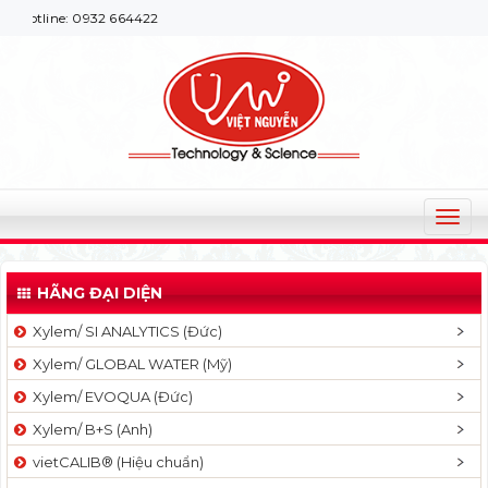
line: 0932 664422
T
o
g
HÃNG ĐẠI DIỆN
g
l
Xylem/ SI ANALYTICS (Đức)
e
Xylem/ GLOBAL WATER (Mỹ)
n
a
Xylem/ EVOQUA (Đức)
v
Xylem/ B+S (Anh)
i
g
vietCALIB® (Hiệu chuẩn)
a