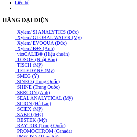
Liên hệ
HÃNG ĐẠI DIỆN
Xylem/ SI ANALYTICS (Đức)
Xylem/ GLOBAL WATER (Mỹ)
Xylem/ EVOQUA (Đức)
Xylem/ B+S (Anh)
vietCALIB® (Hiệu chuẩn)
TOSOH (Nhật Bản)
TISCH (Mỹ)
TELEDYNE (Mỹ)
SMEG (Ý)
SINEO (Trung Quốc)
SHINE (Trung Quốc)
SERCON (Anh)
SEAL ANALYTICAL (Mỹ)
SCION (Hà Lan)
SCIEX (Mỹ)
SABIO (Mỹ)
RESTEK (Mỹ)
RAYTOR (Trung Quốc)
PROMOCHROM (Canada)
PRECISA (Thuỵ Sỹ)