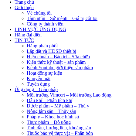
Trang chủ
Giới thiệu
Về chúng tôi
Tầm nhìn – Sứ mệnh – Giá trị cốt lõi
Công ty thành viên
LĨNH VỰC ỨNG DỤNG
Hãng đại diện
TIN TỨC
Hãng phân phối
Lắp đặt và HDSD thiết bị
Hiệu chuẩn – Bảo trì – Sửa chữa
Kiến thức kỹ thuật – sản phẩm
Kênh Youtube giới thiệu sản phẩm
Hoạt động sự kiện
Khuyến mãi
Tuyển dụng
Ứng dụng – Giải pháp
Môi trường Vimcert – Môi trường Lao động
Dầu khí – Phân tích khí
Dược phẩm – Mỹ phẩm – Thú y
Nông lâm sản – Thủy sản
Pháp y – Khoa học hình sự
Thực phẩm – Đồ uống
Tinh dầu, hương liệu, khoáng sản
Thuốc bảo vệ thực vật – Phân bón