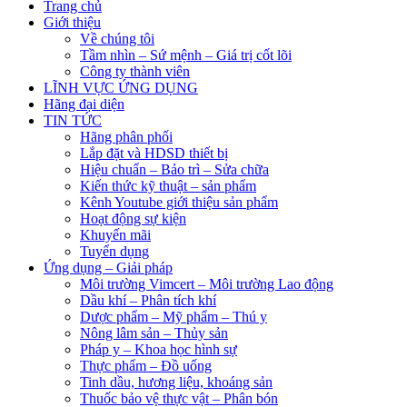
Trang chủ
Giới thiệu
Về chúng tôi
Tầm nhìn – Sứ mệnh – Giá trị cốt lõi
Công ty thành viên
LĨNH VỰC ỨNG DỤNG
Hãng đại diện
TIN TỨC
Hãng phân phối
Lắp đặt và HDSD thiết bị
Hiệu chuẩn – Bảo trì – Sửa chữa
Kiến thức kỹ thuật – sản phẩm
Kênh Youtube giới thiệu sản phẩm
Hoạt động sự kiện
Khuyến mãi
Tuyển dụng
Ứng dụng – Giải pháp
Môi trường Vimcert – Môi trường Lao động
Dầu khí – Phân tích khí
Dược phẩm – Mỹ phẩm – Thú y
Nông lâm sản – Thủy sản
Pháp y – Khoa học hình sự
Thực phẩm – Đồ uống
Tinh dầu, hương liệu, khoáng sản
Thuốc bảo vệ thực vật – Phân bón