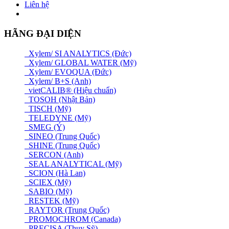
Liên hệ
HÃNG ĐẠI DIỆN
Xylem/ SI ANALYTICS (Đức)
Xylem/ GLOBAL WATER (Mỹ)
Xylem/ EVOQUA (Đức)
Xylem/ B+S (Anh)
vietCALIB® (Hiệu chuẩn)
TOSOH (Nhật Bản)
TISCH (Mỹ)
TELEDYNE (Mỹ)
SMEG (Ý)
SINEO (Trung Quốc)
SHINE (Trung Quốc)
SERCON (Anh)
SEAL ANALYTICAL (Mỹ)
SCION (Hà Lan)
SCIEX (Mỹ)
SABIO (Mỹ)
RESTEK (Mỹ)
RAYTOR (Trung Quốc)
PROMOCHROM (Canada)
PRECISA (Thuỵ Sỹ)