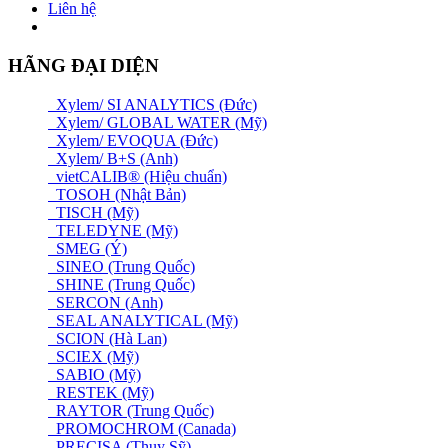
Liên hệ
HÃNG ĐẠI DIỆN
Xylem/ SI ANALYTICS (Đức)
Xylem/ GLOBAL WATER (Mỹ)
Xylem/ EVOQUA (Đức)
Xylem/ B+S (Anh)
vietCALIB® (Hiệu chuẩn)
TOSOH (Nhật Bản)
TISCH (Mỹ)
TELEDYNE (Mỹ)
SMEG (Ý)
SINEO (Trung Quốc)
SHINE (Trung Quốc)
SERCON (Anh)
SEAL ANALYTICAL (Mỹ)
SCION (Hà Lan)
SCIEX (Mỹ)
SABIO (Mỹ)
RESTEK (Mỹ)
RAYTOR (Trung Quốc)
PROMOCHROM (Canada)
PRECISA (Thuỵ Sỹ)