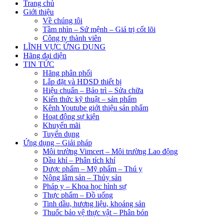
Trang chủ
Giới thiệu
Về chúng tôi
Tầm nhìn – Sứ mệnh – Giá trị cốt lõi
Công ty thành viên
LĨNH VỰC ỨNG DỤNG
Hãng đại diện
TIN TỨC
Hãng phân phối
Lắp đặt và HDSD thiết bị
Hiệu chuẩn – Bảo trì – Sửa chữa
Kiến thức kỹ thuật – sản phẩm
Kênh Youtube giới thiệu sản phẩm
Hoạt động sự kiện
Khuyến mãi
Tuyển dụng
Ứng dụng – Giải pháp
Môi trường Vimcert – Môi trường Lao động
Dầu khí – Phân tích khí
Dược phẩm – Mỹ phẩm – Thú y
Nông lâm sản – Thủy sản
Pháp y – Khoa học hình sự
Thực phẩm – Đồ uống
Tinh dầu, hương liệu, khoáng sản
Thuốc bảo vệ thực vật – Phân bón