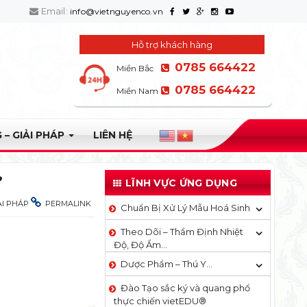
Email:
info@vietnguyenco.vn
Hỗ trợ khách hàng
0785 664422
Miền Bắc
0785 664422
Miền Nam
 – GIẢI PHÁP
LIÊN HỆ
?
LĨNH VỰC ỨNG DỤNG
ẢI PHÁP
PERMALINK
Chuẩn Bị Xử Lý Mẫu Hoá Sinh
Theo Dõi – Thẩm Định Nhiệt
Độ, Độ Ẩm…
Dược Phẩm – Thú Y…
Đào Tạo sắc ký và quang phổ
thực chiến vietEDU®