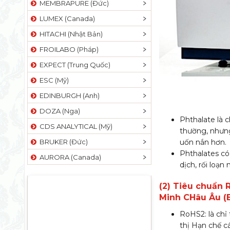
MEMBRAPURE (Đức)
LUMEX (Canada)
HITACHI (Nhật Bản)
FROILABO (Pháp)
EXPECT (Trung Quốc)
ESC (Mỹ)
EDINBURGH (Anh)
DOZA (Nga)
Phthalate là 
CDS ANALYTICAL (Mỹ)
thường, nhưn
uốn nắn hơn.
BRUKER (Đức)
Phthalates có
AURORA (Canada)
dịch, rối loạn 
(2) Tiêu chuẩn 
Minh CHâu Âu (E
RoHS2: là chỉ 
thị Hạn chế cá