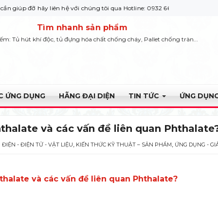
ãy liên hệ với chúng tôi qua Hotline: 0932 664422
Tìm nhanh sản phẩm
iếm: Tủ hút khí độc, tủ đựng hóa chất chống cháy, Pallet chống tràn...
ỰC ỨNG DỤNG
HÃNG ĐẠI DIỆN
TIN TỨC
ỨNG DỤNG
thalate và các vấn đề liên quan Phthalate
,
,
ĐIỆN - ĐIỆN TỬ - VẬT LIỆU
KIẾN THỨC KỸ THUẬT – SẢN PHẨM
ỨNG DỤNG - GI
hthalate và các vấn đề liên quan Phthalate?