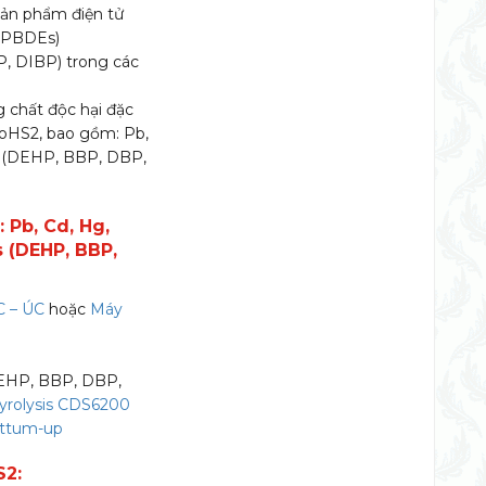
 sản phẩm điện tử
, PBDEs)
P, DIBP) trong các
 chất độc hại đặc
RoHS2, bao gồm: Pb,
s (DEHP, BBP, DBP,
 Pb, Cd, Hg,
 (DEHP, BBP,
C – ÚC
hoặc
Máy
DEHP, BBP, DBP,
Pyrolysis CDS6200
ottum-up
S2: