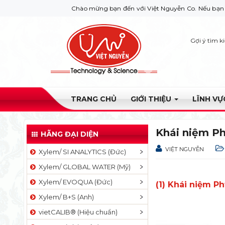
Chào mừng bạn đến với Việt Nguyễn Co. Nếu bạn cần giúp đỡ h
Gợi ý tìm k
TRANG CHỦ
GIỚI THIỆU
LĨNH V
Khái niệm Ph
HÃNG ĐẠI DIỆN
VIỆT NGUYỄN
Xylem/ SI ANALYTICS (Đức)
Xylem/ GLOBAL WATER (Mỹ)
Xylem/ EVOQUA (Đức)
(1) Khái niệm P
Xylem/ B+S (Anh)
vietCALIB® (Hiệu chuẩn)