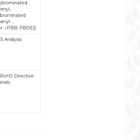
lybrominated
enyl,
ybrominated
henyl
er（PBB, PBDE)}
S Analysis
 RoHS Directive
rials