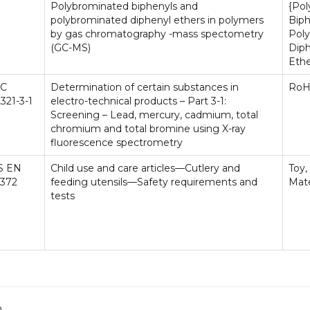
Polybrominated biphenyls and
{Po
polybrominated diphenyl ethers in polymers
Biph
by gas chromatography -mass spectometry
Pol
(GC-MS)
Dip
Eth
EC
Determination of certain substances in
RoH
321-3-1
electro-technical products – Part 3-1:
Screening – Lead, mercury, cadmium, total
chromium and total bromine using X-ray
fluorescence spectrometry
S EN
Child use and care articles—Cutlery and
Toy,
4372
feeding utensils—Safety requirements and
Mate
tests
n