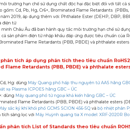
môi trường hạn chế sử dụng chất độc hại đặc biệt đối với tất cả
ao gồm: Cd, Pb, Hg, Cr6+, Brominated Flame Retardants (PBBs
 năm 2019, áp dụng thêm với: Phthalate Ester (DEHP, DBP, BB
à điện tử
 minh Châu Âu đã ban hành quy tắc môi trường hạn chế sử dụng
tất cả sản phẩm điện tử nhập khẩu đáp ứng được tiêu chuẩn của 
, Brominated Flame Retardants (PBB, PBDE) và phthalate ester
t phân tích áp dụng phân tích theo tiêu chuẩn RoHS2:
d Flame Retardants (PBB, PBDE) và phthalate esters
 Cd, Hg: dùng
Máy Quang phổ hấp thu nguyên tử AAS hãng GB
át xạ Plasma ICPOES hãng GBC – ÚC
6+: dùng
Máy quang phổ tử ngoại khả kiến hãng GBC – ÚC
ominated Flame Retardants (PBB, PBDE) và phthalate esters (
Máy sắc ký khí khối phổ GCMS SCION 456-SQ
và
bộ nhiệt phân 
 tích sàng lọc với
Máy Huỳnh quang tia X model: XRF-2020R B
uẩn phân tích List of Standards theo tiêu chuẩn ROH