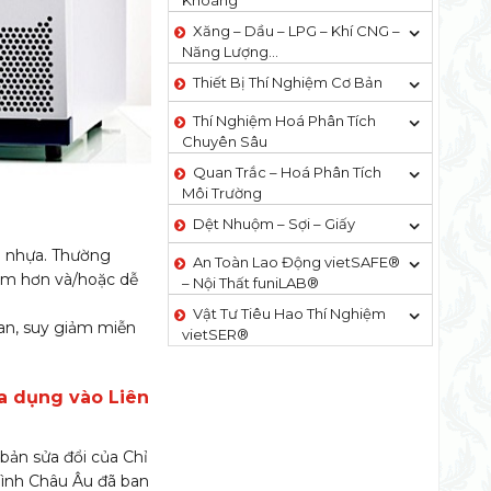
Khoáng
Xăng – Dầu – LPG – Khí CNG –
Năng Lượng…
Thiết Bị Thí Nghiệm Cơ Bản
Thí Nghiệm Hoá Phân Tích
Chuyên Sâu
Quan Trắc – Hoá Phân Tích
Môi Trường
Dệt Nhuộm – Sợi – Giấy
i nhựa. Thường
An Toàn Lao Động vietSAFE®
ềm hơn và/hoặc dễ
– Nội Thất funiLAB®
Vật Tư Tiêu Hao Thí Nghiệm
uan, suy giảm miễn
vietSER®
ia dụng vào Liên
 bản sửa đổi của Chỉ
 mình Châu Âu đã ban