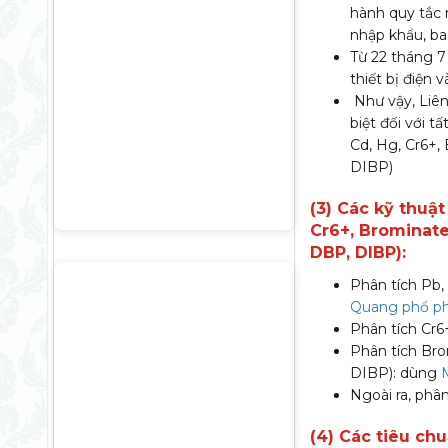
hành quy tắc 
nhập khẩu, b
Từ 22 tháng 7
thiết bị điện v
Như vậy, Liên
biệt đối với 
Cd, Hg, Cr6+
DIBP)
(3) Các kỹ thuậ
Cr6+, Brominate
DBP, DIBP):
Phân tích Pb,
Quang phổ ph
Phân tích Cr
Phân tích Br
DIBP): dùng
Ngoài ra, phân
(4) Các tiêu ch