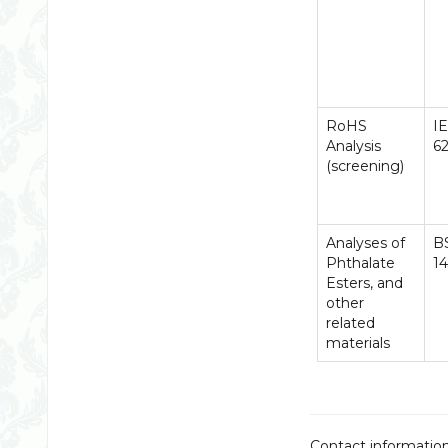
RoHS
I
Analysis
62
(screening)
Analyses of
B
Phthalate
1
Esters, and
other
related
materials
Contact informatio