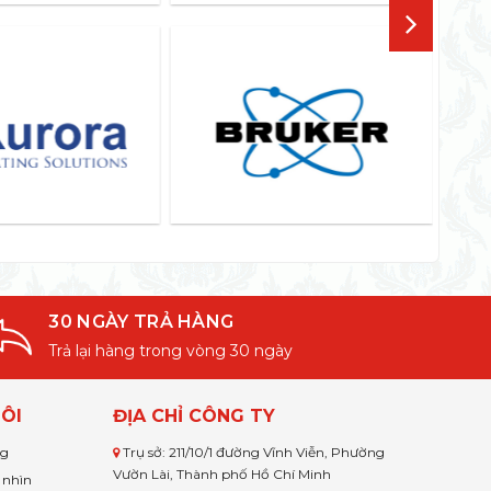
30 NGÀY TRẢ HÀNG
Trả lại hàng trong vòng 30 ngày
ÔI
ĐỊA CHỈ CÔNG TY
ng
Trụ sở: 211/10/1 đường Vĩnh Viễn, Phường
Vườn Lài, Thành phố Hồ Chí Minh
 nhìn