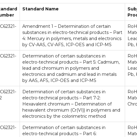
tandard
Standard Name
Sub
umber
Pro
EC62321-
Amendment 1 – Determination of certain
RoH
substances in electro-technical products – Part
Mate
4: Mercury in polymers, metals and electronics
Lea
by CV-AAS, CV-AFS, ICP-OES and ICP-MS
Pb, 
EC62321-
Determination of certain substances in
RoH
electro-technical products – Part 5: Cadmium,
Mate
lead and chromium in polymers and
Lea
electronics and cadmium and lead in metals
Pb, 
by AAS, AFS, ICP-OES and ICP-MS
EC62321-
Determination of certain substances in
RoH
2
electro-technical products – Part 7-2:
Mate
Hexavalent chromium – Determination of
Chr
hexavalent chromium (Cr(VI)) in polymers and
electronics by the colorimetric method
EC62321-
Determination of certain substances in
RoH
electro-technical products – Part 6:
Mate