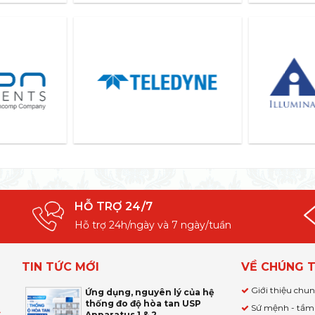
HỖ TRỢ 24/7
Hỗ trợ 24h/ngày và 7 ngày/tuần
TIN TỨC MỚI
VỀ CHÚNG T
Giới thiệu chu
Ứng dụng, nguyên lý của hệ
thống đo độ hòa tan USP
Sứ mệnh - tầm
Apparatus 1 & 2