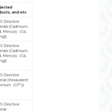
jected
ducts, and etc
S Directive
rials {Cadmium,
d, Mercury（Cd,
Hg)}
S Directive
rials (Cadmium,
d, Mercury（Cd,
Hg)}
S Directive
rial (Hexavalent
6+
omium（Cr
)}
S Directive
rial