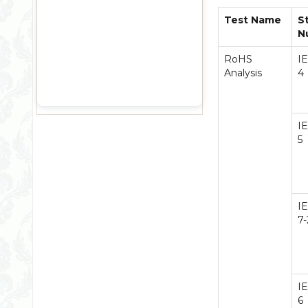
Test Name
S
N
RoHS
I
Analysis
4
I
5
I
7-
I
6