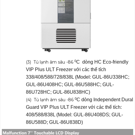
0
(3) Tủ lạnh âm sâu -86
C dòng HC Eco-friendly
VIP Plus ULT Freezer với các thể tích
338/408/588/728/838L (Model: GUL-86U338HC;
GUL-86U408HC; GUL-86U588HC; GUL-
86U728HC; GUL-86U838HC)
0
(4) Tủ lạnh âm sâu -86
C dòng Independent Dural
Guard VIP Plus ULT Freezer với các thể tích:
408/588/838L (Model: GUL-86U408DS; GUL-
86U588D; GUL-86U838D)