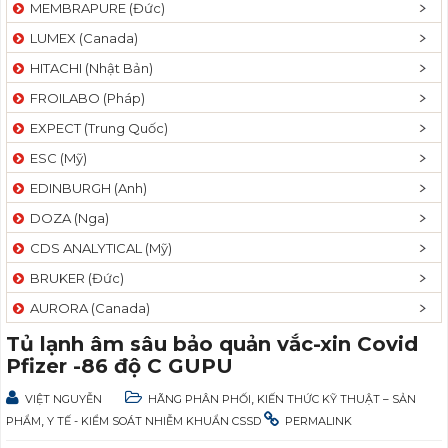
MEMBRAPURE (Đức)
LUMEX (Canada)
HITACHI (Nhật Bản)
FROILABO (Pháp)
EXPECT (Trung Quốc)
ESC (Mỹ)
EDINBURGH (Anh)
DOZA (Nga)
CDS ANALYTICAL (Mỹ)
BRUKER (Đức)
AURORA (Canada)
Tủ lạnh âm sâu bảo quản vắc-xin Covid
Pfizer -86 độ C GUPU
,
VIỆT NGUYỄN
HÃNG PHÂN PHỐI
KIẾN THỨC KỸ THUẬT – SẢN
,
PHẨM
Y TẾ - KIỂM SOÁT NHIỄM KHUẨN CSSD
PERMALINK