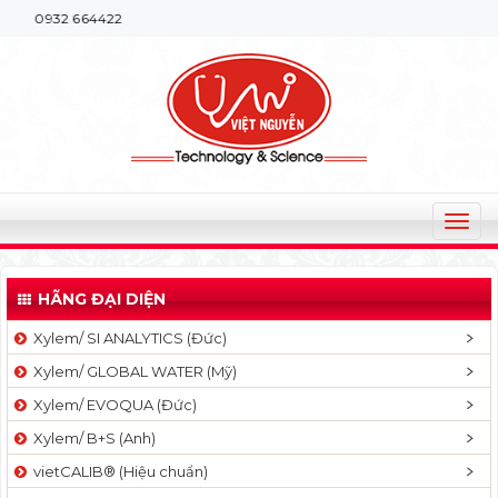
932 664422
T
o
g
HÃNG ĐẠI DIỆN
g
l
Xylem/ SI ANALYTICS (Đức)
e
Xylem/ GLOBAL WATER (Mỹ)
n
a
Xylem/ EVOQUA (Đức)
v
Xylem/ B+S (Anh)
i
g
vietCALIB® (Hiệu chuẩn)
a