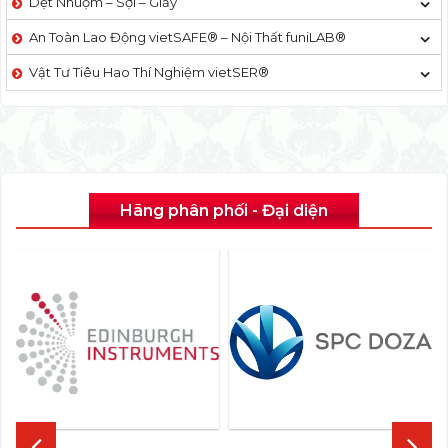
Dệt Nhuộm – Sợi – Giấy
An Toàn Lao Động vietSAFE® – Nội Thất funiLAB®
Vật Tư Tiêu Hao Thí Nghiệm vietSER®
Hãng phân phối - Đại diện