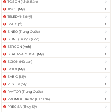
TOSOH (Nhật Bản)
t
TISCH (Mỹ)
i
o
TELEDYNE (Mỹ)
n
SMEG (Ý)
SINEO (Trung Quốc)
SHINE (Trung Quốc)
SERCON (Anh)
SEAL ANALYTICAL (Mỹ)
SCION (Hà Lan)
SCIEX (Mỹ)
SABIO (Mỹ)
RESTEK (Mỹ)
RAYTOR (Trung Quốc)
PROMOCHROM (Canada)
PRECISA (Thuỵ Sỹ)