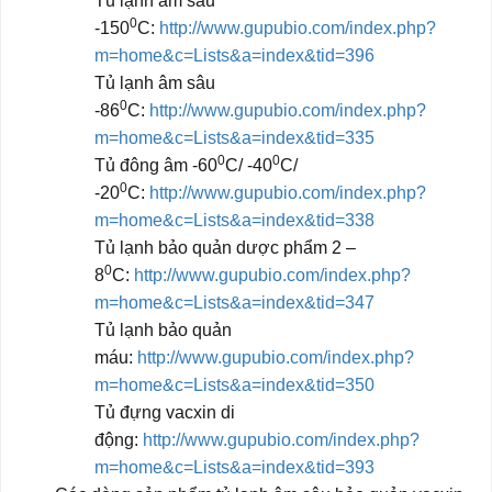
Tủ lạnh âm sâu
0
-150
C:
http://www.gupubio.com/index.php?
m=home&c=Lists&a=index&tid=396
Tủ lạnh âm sâu
0
-86
C:
http://www.gupubio.com/index.php?
m=home&c=Lists&a=index&tid=335
0
0
Tủ đông âm -60
C/ -40
C/
0
-20
C:
http://www.gupubio.com/index.php?
m=home&c=Lists&a=index&tid=338
Tủ lạnh bảo quản dược phẩm 2 –
0
8
C:
http://www.gupubio.com/index.php?
m=home&c=Lists&a=index&tid=347
Tủ lạnh bảo quản
máu:
http://www.gupubio.com/index.php?
m=home&c=Lists&a=index&tid=350
Tủ đựng vacxin di
động:
http://www.gupubio.com/index.php?
m=home&c=Lists&a=index&tid=393