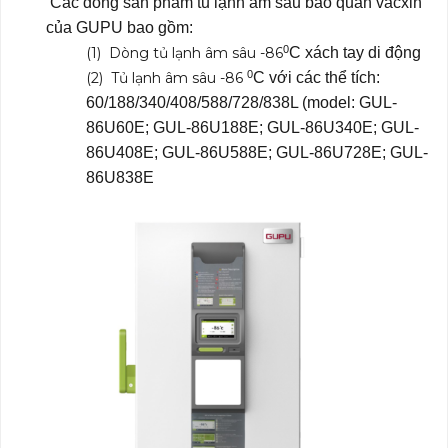
Các dòng sản phẩm tủ lạnh âm sâu bảo quản vacxin
của GUPU bao gồm:
0
(1) Dòng tủ lạnh âm sâu -86
C xách tay di động
0
(2) Tủ lạnh âm sâu -86
C với các thể tích:
60/188/340/408/588/728/838L (model: GUL-
86U60E; GUL-86U188E; GUL-86U340E; GUL-
86U408E; GUL-86U588E; GUL-86U728E; GUL-
86U838E