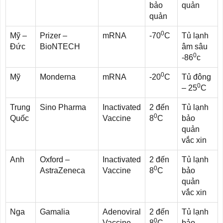
bảo
quản
quản
0
Mỹ –
Prizer –
mRNA
-70
C
Tủ lạnh
Đức
BioNTECH
âm sâu
0
-86
c
0
Mỹ
Monderna
mRNA
-20
C
Tủ đông
0
– 25
C
Trung
Sino Pharma
Inactivated
2 đến
Tủ lạnh
0
Quốc
Vaccine
8
C
bảo
quản
vắc xin
Anh
Oxford –
Inactivated
2 đến
Tủ lạnh
0
AstraZeneca
Vaccine
8
C
bảo
quản
vắc xin
Nga
Gamalia
Adenoviral
2 đến
Tủ lạnh
0
Vaccine
8
C
bảo