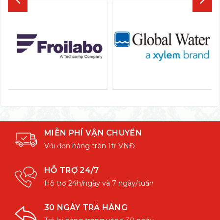
MIỄN PHÍ VẬN CHUYỂN
Với đơn hàng trên 1tr VNĐ
HỖ TRỢ 24/7
Hỗ trợ 24h/ngày và 7 ngày/tuần
30 NGÀY TRẢ HÀNG