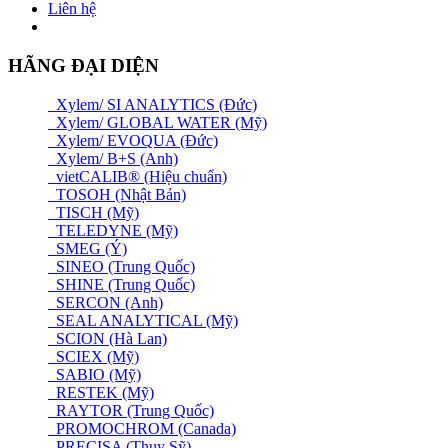
Liên hệ
HÃNG ĐẠI DIỆN
Xylem/ SI ANALYTICS (Đức)
Xylem/ GLOBAL WATER (Mỹ)
Xylem/ EVOQUA (Đức)
Xylem/ B+S (Anh)
vietCALIB® (Hiệu chuẩn)
TOSOH (Nhật Bản)
TISCH (Mỹ)
TELEDYNE (Mỹ)
SMEG (Ý)
SINEO (Trung Quốc)
SHINE (Trung Quốc)
SERCON (Anh)
SEAL ANALYTICAL (Mỹ)
SCION (Hà Lan)
SCIEX (Mỹ)
SABIO (Mỹ)
RESTEK (Mỹ)
RAYTOR (Trung Quốc)
PROMOCHROM (Canada)
PRECISA (Thuỵ Sỹ)