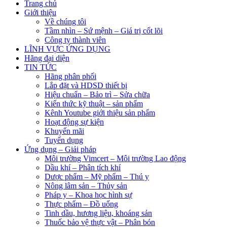
Trang chủ
Giới thiệu
Về chúng tôi
Tầm nhìn – Sứ mệnh – Giá trị cốt lõi
Công ty thành viên
LĨNH VỰC ỨNG DỤNG
Hãng đại diện
TIN TỨC
Hãng phân phối
Lắp đặt và HDSD thiết bị
Hiệu chuẩn – Bảo trì – Sửa chữa
Kiến thức kỹ thuật – sản phẩm
Kênh Youtube giới thiệu sản phẩm
Hoạt động sự kiện
Khuyến mãi
Tuyển dụng
Ứng dụng – Giải pháp
Môi trường Vimcert – Môi trường Lao động
Dầu khí – Phân tích khí
Dược phẩm – Mỹ phẩm – Thú y
Nông lâm sản – Thủy sản
Pháp y – Khoa học hình sự
Thực phẩm – Đồ uống
Tinh dầu, hương liệu, khoáng sản
Thuốc bảo vệ thực vật – Phân bón