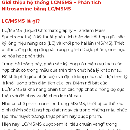
Giới thiệu hệ thống LCMSMS – Phân tích
Nitrosamine bằng LC/MSMS
LC/MSMS là gì?
LC/MSMS (Liquid Chromatography – Tandem Mass
Spectrometry) là kỹ thuật phân tích hiện đại kết hợp giữa sắc
ký lỏng hiệu năng cao (LC) và khối phổ hai lần (MS/MS). Thiết
bị được ứng dụng rộng rãi trong ngành Dược phẩm, sinh học
và hóa học phân tích.
Trong hệ thống này, phần sắc ký lỏng có nhiệm vụ tách các
hợp chất có trong mẫu dựa trên tính chất hóa lý khác nhau.
Bộ khối phổ giúp nhận diện và định lượng các chất dựa trên tỷ
lệ khối lượng trên điện tích của ion. Điểm nổi bật của
LC/MSMS là khả năng phân tích các hợp chất ở nồng độ cực
thấp với độ nhạy và độ chọn lọc rất cao.
Nhờ cơ chế phân mảnh ion trong MS/MS, thiết bị có thể xác
định chính xác từng hợp chất ngay cả trong những mẫu phức
tạp như huyết tương, thực phẩm hay dược phẩm.
Hiện nay, LC/MSMS được xem là “tiêu chuẩn vàng” trong