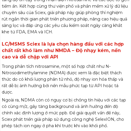
tiềm ẩn. Kết hợp cùng thư viện phổ và phần mềm xử lý dữ liệu
chuyên sâu của Sciex, giải pháp này giúp phòng thí nghiệm
rút ngắn thời gian phát triển phương pháp, nâng cao hiệu quả
sàng lọc và đáp ứng các yêu cầu kiểm soát ngày càng khắt
khe từ FDA, EMA và ICH.
LC/MSMS Sciex là lựa chọn hàng đầu với các hợp
chất rất khó làm như NMDA – Độ nhạy kém, nền
cao và dễ chập với API
Trong phân tích nitrosamine, một số hợp chất như N-
Nitrosodimethylamine (NDMA) được xem là đặc biệt thách
thức do có khối lượng phân tử nhỏ, độ nhạy ion hóa thấp và
rất dễ bị ảnh hưởng bởi nền mẫu phức tạp từ API hoặc tá
dược.
Ngoài ra, NDMA còn có nguy cơ bị chồng tín hiệu với các tạp
có cùng m/z, gây tăng background và ảnh hưởng đến độ
chính xác định lượng ở mức ppb. Để giải quyết vấn đề này,
Sciex phát triển giải pháp sử dụng công nghệ
SelexION, c
ho
phép tách ion ngay ở pha khí trước khi vào khối phổ.