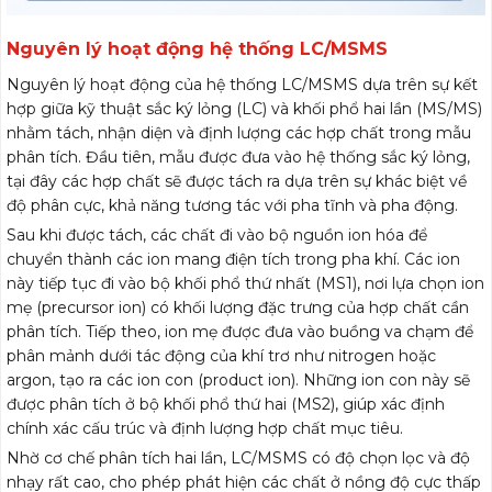
Nguyên lý hoạt động hệ thống LC/MSMS
Nguyên lý hoạt động của hệ thống LC/MSMS dựa trên sự kết
hợp giữa kỹ thuật sắc ký lỏng (LC) và khối phổ hai lần (MS/MS)
nhằm tách, nhận diện và định lượng các hợp chất trong mẫu
phân tích. Đầu tiên, mẫu được đưa vào hệ thống sắc ký lỏng,
tại đây các hợp chất sẽ được tách ra dựa trên sự khác biệt về
độ phân cực, khả năng tương tác với pha tĩnh và pha động.
Sau khi được tách, các chất đi vào bộ nguồn ion hóa để
chuyển thành các ion mang điện tích trong pha khí. Các ion
này tiếp tục đi vào bộ khối phổ thứ nhất (MS1), nơi lựa chọn ion
mẹ (precursor ion) có khối lượng đặc trưng của hợp chất cần
phân tích. Tiếp theo, ion mẹ được đưa vào buồng va chạm để
phân mảnh dưới tác động của khí trơ như nitrogen hoặc
argon, tạo ra các ion con (product ion). Những ion con này sẽ
được phân tích ở bộ khối phổ thứ hai (MS2), giúp xác định
chính xác cấu trúc và định lượng hợp chất mục tiêu.
Nhờ cơ chế phân tích hai lần, LC/MSMS có độ chọn lọc và độ
nhạy rất cao, cho phép phát hiện các chất ở nồng độ cực thấp