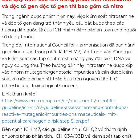
và độc tố gen độc tố gen thì bao gồm cả nitro
Trong ngành dược phẩm hiện nay, việc kiểm soát nitrosamine
và độc tố gen đang trở thành yêu cầu bắt buộc theo các
hướng dẫn quốc tế của ICH nhằm đảm bảo an toàn cho người
sử dụng thuốc.
Trong đó, International Council for Harmonisation đã ban hành
guideline quan trọng nhất là ICH M7, tập trung vào đánh giá
và kiểm soát các tạp chất có khả năng gây đột biến DNA và
nguy cơ ung thư. Theo hướng dẫn này, nitrosamine được xếp
vào nhóm mutagenic/genotoxic impurities và cần được kiểm
soát ở mức giới hạn rất thấp dựa trên nguyên tắc TTC
(Threshold of Toxicological Concern).
Link tham khảo:
https://www.ema.europa.eu/en/documents/scientific-
guideline/ich-m7r2-guideline-assessment-and-control-dna-
reactive-mutagenic-impurities-pharmaceuticals-limit-
potential-carcinogenic-risk-step-5_en.pdf
Bên cạnh ICH M7, các guideline như ICH Q2 về thẩm định
phương pháp phân tích, ICH Q3A/Q3B về kiểm soát tạp chất