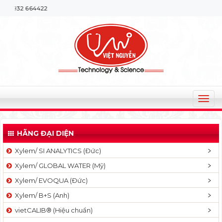
Chào mừng
T
o
g
HÃNG ĐẠI DIỆN
g
l
Xylem/ SI ANALYTICS (Đức)
e
Xylem/ GLOBAL WATER (Mỹ)
n
a
Xylem/ EVOQUA (Đức)
v
Xylem/ B+S (Anh)
i
g
vietCALIB® (Hiệu chuẩn)
a