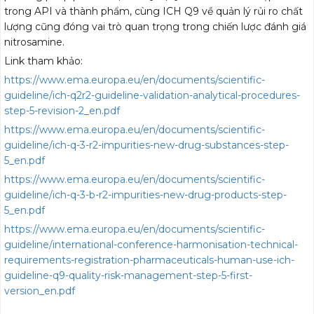
trong API và thành phẩm, cùng ICH Q9 về quản lý rủi ro chất
lượng cũng đóng vai trò quan trọng trong chiến lược đánh giá
nitrosamine.
Link tham khảo:
https://www.ema.europa.eu/en/documents/scientific-
guideline/ich-q2r2-guideline-validation-analytical-procedures-
step-5-revision-2_en.pdf
https://www.ema.europa.eu/en/documents/scientific-
guideline/ich-q-3-r2-impurities-new-drug-substances-step-
5_en.pdf
https://www.ema.europa.eu/en/documents/scientific-
guideline/ich-q-3-b-r2-impurities-new-drug-products-step-
5_en.pdf
https://www.ema.europa.eu/en/documents/scientific-
guideline/international-conference-harmonisation-technical-
requirements-registration-pharmaceuticals-human-use-ich-
guideline-q9-quality-risk-management-step-5-first-
version_en.pdf