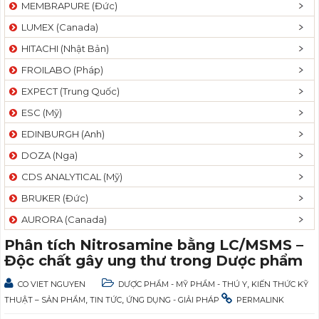
MEMBRAPURE (Đức)
LUMEX (Canada)
HITACHI (Nhật Bản)
FROILABO (Pháp)
EXPECT (Trung Quốc)
ESC (Mỹ)
EDINBURGH (Anh)
DOZA (Nga)
CDS ANALYTICAL (Mỹ)
BRUKER (Đức)
AURORA (Canada)
Phân tích Nitrosamine bằng LC/MSMS –
Độc chất gây ung thư trong Dược phẩm
,
CO VIET NGUYEN
DƯỢC PHẨM - MỸ PHẨM - THÚ Y
KIẾN THỨC KỸ
,
,
THUẬT – SẢN PHẨM
TIN TỨC
ỨNG DỤNG - GIẢI PHÁP
PERMALINK