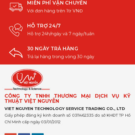
MIỄN PHÍ VẬN CHUYỂN
Với đơn hàng trên 1tr VNĐ
HỖ TRỢ 24/7
Hỗ trợ 24h/ngày và 7 ngày/tuần
30 NGÀY TRẢ HÀNG
Trả lại hàng trong vòng 30 ngày
CÔNG TY TNHH THƯƠNG MẠI DỊCH VỤ KỸ
THUẬT VIỆT NGUYỄN
VIET NGUYEN TECHNOLOGY SERVICE TRADING CO., LTD
Giấy phép đăng ký kinh doanh số 0311462335 do sở KHĐT TP Hồ
Chí Minh cấp ngày 03/01/2012