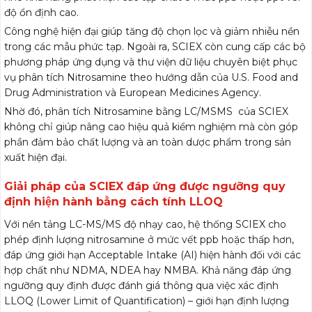
độ ổn định cao.
Công nghệ hiện đại giúp tăng độ chọn lọc và giảm nhiễu nền
trong các mẫu phức tạp. Ngoài ra, SCIEX còn cung cấp các bộ
phương pháp ứng dụng và thư viện dữ liệu chuyên biệt phục
vụ phân tích Nitrosamine theo hướng dẫn của U.S. Food and
Drug Administration và European Medicines Agency.
Nhờ đó, phân tích Nitrosamine bằng LC/MSMS của SCIEX
không chỉ giúp nâng cao hiệu quả kiểm nghiệm mà còn góp
phần đảm bảo chất lượng và an toàn dược phẩm trong sản
xuất hiện đại.
Giải pháp của SCIEX đáp ứng được ngưỡng quy
định hiện hành bằng cách tính LLOQ
Với nền tảng LC-MS/MS độ nhạy cao, hệ thống SCIEX cho
phép định lượng nitrosamine ở mức vết ppb hoặc thấp hơn,
đáp ứng giới hạn Acceptable Intake (AI) hiện hành đối với các
hợp chất như NDMA, NDEA hay NMBA. Khả năng đáp ứng
ngưỡng quy định được đánh giá thông qua việc xác định
LLOQ
(Lower Limit of Quantification) – giới hạn định lượng