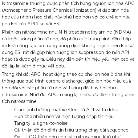
Nitrosamine thường được phân tích bằng nguồn ion hóa APCI
(Atmospheric Pressure Chemical Ionization) vì đặc tính hóa
học của nhóm hợp chất này phù hợp hơn với cơ chế ion hóa
pha khí của APCI so với ESI.
Phần lớn nitrosamine như N-Nitrosodimethylamine (NDMA)
có khối lượng phân tử nhỏ, độ phân cực trung bình đến thấp
và khả năng tạo ion trong dung dịch không mạnh, nên khi sử
dụng ESI rất dễ gặp hiện tượng ion suppression do nền API
hoặc tá dược gây ra. Điều này dẫn đến tín hiệu yếu, nền cao và
độ lặp lại kém ở mức vết ppb.
Trong khi đó, APCI hoạt động theo cơ chế ion hóa ở pha khí
thông qua quá trình corona discharge, giúp ion hóa hiệu quả
hơn đối với các phân tử nhỏ và tương đối bay hơi như
nitrosamine. Nhờ đó, APCI mang lại nhiều ưu điểm trong phân
tích nitrosamine:
Giảm ảnh hưởng matrix effect từ API và tá dược
Hạn chế nhiễu nền và hiện tượng chập tín hiệu
Tăng tỷ lệ signal-to-noise
Cải thiện độ ổn định tín hiệu trong chạy dài sequence
Đạt LLOQ thấp hơn cho các nitrosamine khó như