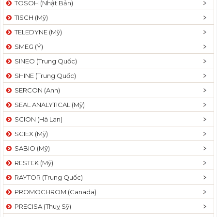
TOSOH (Nhật Bản)
t
TISCH (Mỹ)
i
o
TELEDYNE (Mỹ)
n
SMEG (Ý)
SINEO (Trung Quốc)
SHINE (Trung Quốc)
SERCON (Anh)
SEAL ANALYTICAL (Mỹ)
SCION (Hà Lan)
SCIEX (Mỹ)
SABIO (Mỹ)
RESTEK (Mỹ)
RAYTOR (Trung Quốc)
PROMOCHROM (Canada)
PRECISA (Thuỵ Sỹ)