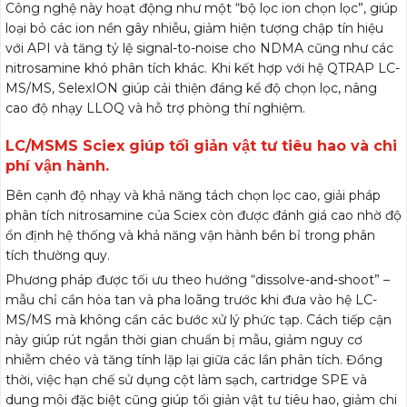
Công nghệ này hoạt động như một “bộ lọc ion chọn lọc”, giúp
loại bỏ các ion nền gây nhiễu, giảm hiện tượng chập tín hiệu
với API và tăng tỷ lệ signal-to-noise cho NDMA cũng như các
nitrosamine khó phân tích khác. Khi kết hợp với hệ QTRAP LC-
MS/MS, SelexION giúp cải thiện đáng kể độ chọn lọc, nâng
cao độ nhạy LLOQ và hỗ trợ phòng thí nghiệm.
LC/MSMS Sciex giúp tối giản vật tư tiêu hao và chi
phí vận hành.
Bên cạnh độ nhạy và khả năng tách chọn lọc cao, giải pháp
phân tích nitrosamine của Sciex còn được đánh giá cao nhờ độ
ổn định hệ thống và khả năng vận hành bền bỉ trong phân
tích thường quy.
Phương pháp được tối ưu theo hướng “dissolve-and-shoot” –
mẫu chỉ cần hòa tan và pha loãng trước khi đưa vào hệ LC-
MS/MS mà không cần các bước xử lý phức tạp. Cách tiếp cận
này giúp rút ngắn thời gian chuẩn bị mẫu, giảm nguy cơ
nhiễm chéo và tăng tính lặp lại giữa các lần phân tích. Đồng
thời, việc hạn chế sử dụng cột làm sạch, cartridge SPE và
dung môi đặc biệt cũng giúp tối giản vật tư tiêu hao, giảm chi