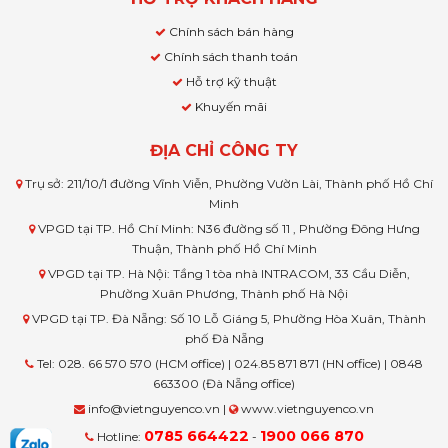
Chính sách bán hàng
Chính sách thanh toán
Hỗ trợ kỹ thuật
Khuyến mãi
ĐỊA CHỈ CÔNG TY
Trụ sở: 211/10/1 đường Vĩnh Viễn, Phường Vườn Lài, Thành phố Hồ Chí
Minh
VPGD tại TP. Hồ Chí Minh: N36 đường số 11 , Phường Đông Hưng
Thuận, Thành phố Hồ Chí Minh
VPGD tại TP. Hà Nội: Tầng 1 tòa nhà INTRACOM, 33 Cầu Diễn,
Phường Xuân Phương, Thành phố Hà Nội
VPGD tại TP. Đà Nẵng: Số 10 Lỗ Giáng 5, Phường Hòa Xuân, Thành
phố Đà Nẵng
Tel: 028. 66 570 570 (HCM office) | 024.85 871 871 (HN office) | 0848
663300 (Đà Nẵng office)
info@vietnguyenco.vn |
www.vietnguyenco.vn
0785 664422
1900 066 870
Hotline:
-