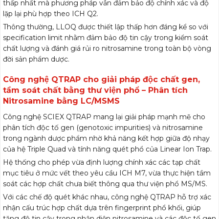
thấp nhất mà phương pháp vẫn đảm bảo độ chính xác và độ
lặp lại phù hợp theo ICH Q2.
Thông thường, LLOQ được thiết lập thấp hơn đáng kể so với
specification limit nhằm đảm bảo độ tin cậy trong kiểm soát
chất lượng và đánh giá rủi ro nitrosamine trong toàn bộ vòng
đời sản phẩm dược.
Công nghệ QTRAP cho giải pháp độc chất gen,
tầm soát chất bằng thư viện phổ – Phân tích
Nitrosamine bằng LC/MSMS
Công nghệ SCIEX QTRAP mang lại giải pháp mạnh mẽ cho
phân tích độc tố gen (genotoxic impurities) và nitrosamine
trong ngành dược phẩm nhờ khả năng kết hợp giữa độ nhạy
của hệ Triple Quad và tính năng quét phổ của Linear Ion Trap.
Hệ thống cho phép vừa định lượng chính xác các tạp chất
mục tiêu ở mức vết theo yêu cầu ICH M7, vừa thực hiện tầm
soát các hợp chất chưa biết thông qua thư viện phổ MS/MS.
Với các chế độ quét khác nhau, công nghệ QTRAP hỗ trợ xác
nhận cấu trúc hợp chất dựa trên fingerprint phổ khối, giúp
tăng độ tin cậy trong nhận diện nitrosamine và các độc tố gen