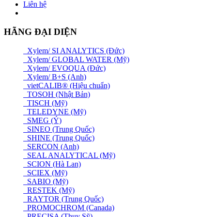
Liên hệ
HÃNG ĐẠI DIỆN
Xylem/ SI ANALYTICS (Đức)
Xylem/ GLOBAL WATER (Mỹ)
Xylem/ EVOQUA (Đức)
Xylem/ B+S (Anh)
vietCALIB® (Hiệu chuẩn)
TOSOH (Nhật Bản)
TISCH (Mỹ)
TELEDYNE (Mỹ)
SMEG (Ý)
SINEO (Trung Quốc)
SHINE (Trung Quốc)
SERCON (Anh)
SEAL ANALYTICAL (Mỹ)
SCION (Hà Lan)
SCIEX (Mỹ)
SABIO (Mỹ)
RESTEK (Mỹ)
RAYTOR (Trung Quốc)
PROMOCHROM (Canada)
PRECISA (Thuỵ Sỹ)