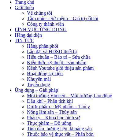
Trang chủ
Giới thiệu
Về chúng tôi
Tầm nhìn – Sứ mệnh – Giá trị cốt lõi
Công ty thành viên
LĨNH VỰC ỨNG DỤNG
Hãng đại diện
TIN TỨC
Hãng phân phối
Lắp đặt và HDSD thiết bị
Hiệu chuẩn – Bảo trì – Sửa chữa
Kiến thức kỹ thuật – sản phẩm
Kênh Youtube giới thiệu sản phẩm
Hoạt động sự kiện
Khuyến mãi
Tuyển dụng
Ứng dụng – Giải pháp
Môi trường Vimcert – Môi trường Lao động
Dầu khí – Phân tích khí
Dược phẩm – Mỹ phẩm – Thú y
Nông lâm sản – Thủy sản
Pháp y – Khoa học hình sự
Thực phẩm – Đồ uống
Tinh dầu, hương liệu, khoáng sản
Thuốc bảo vệ thực vật – Phân bón