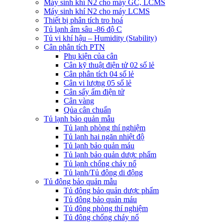
Máy sinh khí N2 cho máy GC, LCMS
Máy sinh khí N2 cho máy LCMS
Thiết bị phân tích tro hoá
Tủ lạnh âm sâu -86 độ C
Tủ vi khí hậu – Humidity (Stability)
Cân phân tích PTN
Phụ kiện của cân
Cân kỹ thuật điện tử 02 số lẻ
Cân phân tích 04 số lẻ
Cân vi lượng 05 số lẻ
Cân sấy ẩm điện tử
Cân vàng
Qủa cân chuẩn
Tủ lạnh bảo quản mẫu
Tủ lạnh phòng thí nghiệm
Tủ lạnh hai ngăn nhiệt độ
Tủ lạnh bảo quản máu
Tủ lạnh bảo quản dược phẩm
Tủ lạnh chống cháy nổ
Tủ lạnh/Tủ đông di động
Tủ đông bảo quản mẫu
Tủ đông bảo quản dược phẩm
Tủ đông bảo quản máu
Tủ đông phòng thí nghiệm
Tủ đông chống cháy nổ