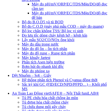
Máy đo pH/mV/ORP/EC/TDS/Mặn/DO/độ đục
cầm tay
Máy đo pH/mV/ORP/EC/TDS/Mặn/DO/độ đục
để bàn
Bộ đo B.O.D5 và tủ BOD
Bộ đo C.O.D (máy phá mẫu COD – máy đo quang)
Bộ lọc chân không TSS/ Bộ lọc vi sinh
Đo lưu tốc dòng chảy kênh hở – kênh kín
Lấy mẫu SO2/CO/NOx ống khói
Máy đo dầu trong nước
Máy đo độ ồn – ồn tích phân
Máy đo độ rung – Rung tích phân
Máy khuấy Jartest
Phân tích Asen hiện trường
Bơm hút đo nhanh khí độc
Máy đo phóng xạ
Dệt Nhuộm – Sợi – Giấy
Hệ thống phân tích Phenol và Cyanua đồng thời
Sắc ký khí GC (FID/ECD/NPD/PFPD…) – Khối phổ
MS
An Toàn Lao Động vietSAFE® – Nội Thất funiLAB®
Tủ PE chứa hóa chất chống ăn mòn
Tủ đựng hóa chất chống cháy
Tủ chứa dung môi gây cháy