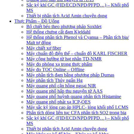
Sắc ký khí GC (FID/ECD/NPD/PFPD…) – Khối phổ
MS
Thiết bị phân tích Acid Amin chuyên dụng
Thực Phẩm – Đồ Uống
Bộ chiết béo theo phương pháp Soxhlet
Hệ thống chưng cất đạm Kjeldahl
Hệ thống phân tích Phenol và Cyanua – Phân tích bia/
Malt tự động
Máy chiết xơ fiber
Máy chuẩn độ điện thế – chuẩn độ KARL FISCHER
Máy cộng hưởng từ hạt nhân TD-NMR
Máy đo phóng xạ trong thực phẩm
Máy đo TOC Online – Offline
Máy phân tích đạm bằng phương pháp Dumas
Máy phân tích Thủy ngân Hg
Máy quang phổ cận hồng ngoại NIR
Máy quang phổ hấp thu nguyên tử AAS
Máy quang phổ huỳnh quang phân tích Histamine
Máy quang phổ phát xạ ICP-OES
Máy sắc ký lỏng cao áp HPLC- lỏng khối phổ LCMS
Phân tích dòng liên tục CFA phân tích SO2 trong bia
Sắc ký khí GC (FID/ECD/NPD/PFPD…) – Khối phổ
MS
Thiết bị phân tích Acid Amin chuyên dụng