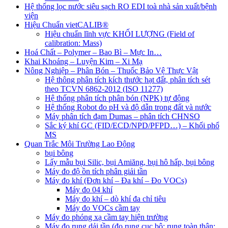
Hệ thống lọc nước siêu sạch RO EDI​​ toà nhà sản xuất/bệnh
viện
Hiệu Chuẩn vietCALIB®
Hiệu chuẩn lĩnh vực KHỐI LƯỢNG (Field of
calibration: Mass)
Hoá Chất – Polymer – Bao Bì – Mực In…
Khai Khoáng – Luyện Kim – Xi Mạ
Nông Nghiệp – Phân Bón – Thuốc Bảo Vệ Thực Vật
Hệ thông phân tích kích thước hạt đất, phân tích sét
theo TCVN 6862-2012 (ISO 11277)
Hệ thống phân tích phân bón (NPK) tự động
Hệ thống Robot đo pH và độ dẫn trong đất và nước
Máy phân tích đạm Dumas – phân tích CHNSO
Sắc ký khí GC (FID/ECD/NPD/PFPD…) – Khối phổ
MS
Quan Trắc Môi Trường Lao Động
bụi bông
Lấy mẫu bụi Silic, bụi Amiăng, bụi hô hấp, bụi bông
Máy đo độ ồn tích phân giải tần
Máy đo khí (Đơn khí – Đa khí – Đo VOCs)
Máy đo 04 khí
Máy đo khí – dò khí đa chỉ tiêu
Máy đo VOCs cầm tay
Máy đo phóng xạ cầm tay hiện trường
Máy đo rung dải tần (đo rung cục bộ; rung toàn thân;