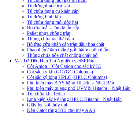
Tủ chứa dung môi gây ăn mòn
Tủ đựng thuốc trừ sâu
Tủ chứa dụng cụ khẩn cấp
Tủ đựng bình khí
Tủ chứa dung môi độc hại
Bộ rửa mắt – tắm khẩn cấp
Pallet nhựa chống tràn
Thùng chứa rác thải dầu
Bộ ứng cứu khẩn cấp tràn dầu/ hóa chất
Phao thấm/ tấm thấm/ gối thấm/ cuộn thấm
Thùng chứa hóa chất chống cháy nổ
Vật Tư Tiêu Hao Thí Nghiệm vietSER®
Cột Anion – Cột Cation cho sắc ký IC
Cột sắc ký khí GC (GC Columns)
Cột sắc ký lỏng HPLC (HPLC Columns)
Phụ kiện máy AAS hãng Hitachi – Nhật Bản
Phụ kiện máy quang phổ UVVIS Hitachi – Nhật Bản
Túi chứa khí Tedlar
Linh kiện sắc ký lỏng HPLC Hitachi – Nhật Bản
Giấy lọc sợi thủy tinh
Đèn Catot rỗng HCl cho máy AAS