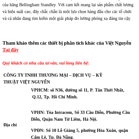
của hãng Bellingham Standley. Với cam kết mang lại sản phẩm chất lượng
và hiệu suất cao, đây chắc chắn là một lựa chọn hàng đầu cho các tổ chức
và cá nhân đang tìm kiếm một giải pháp đo lường phóng xạ đáng tin cậy.
Tham khảo thêm các thiết bị phân tích khác của Việt Nguyễn
Tại đây
Quý khách có nhu cầu tư vấn, vui lòng liên hệ:
CÔNG TY TNHH THƯƠNG MẠI – DỊCH VỤ – KỸ
THUẬT
VIỆT NGUYỄN
VPHCM: số N36, đường số 11, P. Tân Thới Nhất,
Q.12, Tp. Hồ Chí Minh.
VPHN: Tòa Intracom, Số 33 Cầu Diễn, Phường Cầu
Diễn, Quận Nam Từ Liêm, Hà Nội.
Địa chỉ
VPĐN: Số 10 Lỗ Giáng 5, phường Hòa Xuân, quận
Cẩm Lệ, Tp. Đà Nẵng.