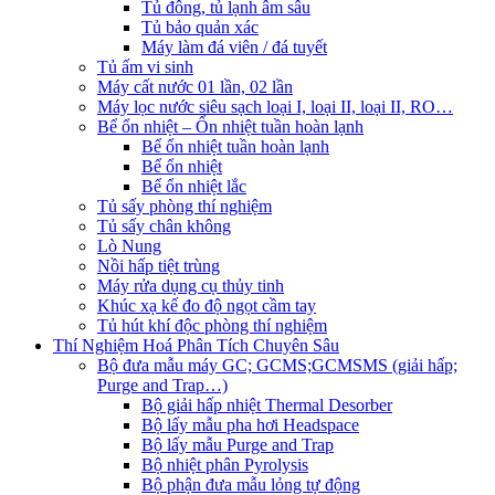
Tủ đông, tủ lạnh âm sâu
Tủ bảo quản xác
Máy làm đá viên / đá tuyết
Tủ ấm vi sinh
Máy cất nước 01 lần, 02 lần
Máy lọc nước siêu sạch loại I, loại II, loại II, RO…
Bể ổn nhiệt – Ổn nhiệt tuần hoàn lạnh
Bể ổn nhiệt tuần hoàn lạnh
Bể ổn nhiệt
Bể ổn nhiệt lắc
Tủ sấy phòng thí nghiệm
Tủ sấy chân không
Lò Nung
Nồi hấp tiệt trùng
Máy rửa dụng cụ thủy tinh
Khúc xạ kế đo độ ngọt cầm tay
Tủ hút khí độc phòng thí nghiệm
Thí Nghiệm Hoá Phân Tích Chuyên Sâu
Bộ đưa mẫu máy GC; GCMS;GCMSMS (giải hấp;
Purge and Trap…)
Bộ giải hấp nhiệt Thermal Desorber
Bộ lấy mẫu pha hơi Headspace
Bộ lấy mẫu Purge and Trap
Bộ nhiệt phân Pyrolysis
Bộ phận đưa mẫu lỏng tự động