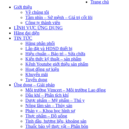
Trang chủ
Giới thiệu
Về chúng tôi
Tầm nhìn – Sứ mệnh – Giá trị cốt lõi
Công ty thành viên
LĨNH VỰC ỨNG DỤNG
Hãng đại diện
TIN TỨC
Hãng phân phối
Lắp đặt và HDSD thiết bị
Hiệu chuẩn – Bảo trì – Sửa chữa
Kiến thức kỹ thuật – sản phẩm
Kênh Youtube giới thiệu sản phẩm
Hoạt động sự kiện
Khuyến mãi
Tuyển dụng
Ứng dụng – Giải pháp
Môi trường Vimcert – Môi trường Lao động
Dầu khí – Phân tích khí
Dược phẩm – Mỹ phẩm – Thú y
Nông lâm sản – Thủy sản
Pháp y – Khoa học hình sự
Thực phẩm – Đồ uống
Tinh dầu, hương liệu, khoáng sản
Thuốc bảo vệ thực vật – Phân bón