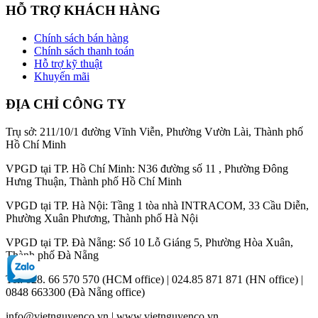
HỖ TRỢ KHÁCH HÀNG
Chính sách bán hàng
Chính sách thanh toán
Hỗ trợ kỹ thuật
Khuyến mãi
ĐỊA CHỈ CÔNG TY
Trụ sở: 211/10/1 đường Vĩnh Viễn, Phường Vườn Lài, Thành phố
Hồ Chí Minh
VPGD tại TP. Hồ Chí Minh: N36 đường số 11 , Phường Đông
Hưng Thuận, Thành phố Hồ Chí Minh
VPGD tại TP. Hà Nội: Tầng 1 tòa nhà INTRACOM, 33 Cầu Diễn,
Phường Xuân Phương, Thành phố Hà Nội
VPGD tại TP. Đà Nẵng: Số 10 Lỗ Giáng 5, Phường Hòa Xuân,
Thành phố Đà Nẵng
Tel: 028. 66 570 570 (HCM office) | 024.85 871 871 (HN office) |
0848 663300 (Đà Nẵng office)
info@vietnguyenco.vn |
www.vietnguyenco.vn