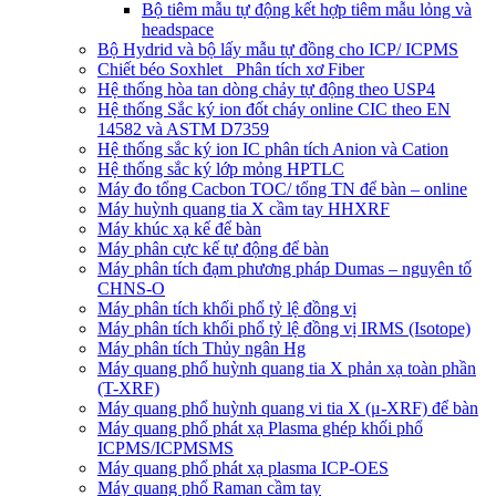
Bộ tiêm mẫu tự động kết hợp tiêm mẫu lỏng và
headspace
Bộ Hydrid và bộ lấy mẫu tự đồng cho ICP/ ICPMS
Chiết béo Soxhlet_ Phân tích xơ Fiber
Hệ thống hòa tan dòng chảy tự động theo USP4
Hệ thống Sắc ký ion đốt cháy online CIC theo EN
14582 và ASTM D7359
Hệ thống sắc ký ion IC phân tích Anion và Cation
Hệ thống sắc ký lớp mỏng HPTLC
Máy đo tổng Cacbon TOC/ tổng TN để bàn – online
Máy huỳnh quang tia X cầm tay HHXRF
Máy khúc xạ kế để bàn
Máy phân cực kế tự động để bàn
Máy phân tích đạm phương pháp Dumas – nguyên tố
CHNS-O
Máy phân tích khối phổ tỷ lệ đồng vị
Máy phân tích khối phổ tỷ lệ đồng vị IRMS (Isotope)
Máy phân tích Thủy ngân Hg
Máy quang phổ huỳnh quang tia X phản xạ toàn phần
(T-XRF)
Máy quang phổ huỳnh quang vi tia X (μ-XRF) để bàn
Máy quang phổ phát xạ Plasma ghép khối phổ
ICPMS/ICPMSMS
Máy quang phổ phát xạ plasma ICP-OES
Máy quang phổ Raman cầm tay