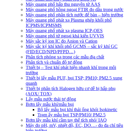
Máy quang phổ hấp thu nguyên tử AAS
Máy quang phổ hồng ngoại FTIR đo dầu trong nước
Máy quang phổ phân tích nước để bàn – hiện trường
Máy quang phổ phát xạ Plasma ghép khối phổ
ICPMS/ICPMSMS
Máy quang phổ phát xạ plasma ICP-OES
Máy quang phổ tử ngoại khả kiến UVVIS
Máy sắc ký ion IC đo Anion và Cation
Máy sắc ký khí khối phổ GCMS – sắc ký khí GC
(FID/ECD/NPD/PFPD…)
Phân tích phóng xạ trong các mẫu địa chất
Phân tích và chuẩn độ tự động
Thiết bị – Test khí phát hiện nhanh khí trong môi
trường
Thiết bị lấy mẫu PUF, bụi TSP; PM10; PM2.5 xung
quanh
Thiết bị phân tích Halogen hữu cơ dễ bị hấp phụ
(AOX/ TOX)
Lấy mẫu nước thải tự động
Bơm lấy mẫu khí/mẫu bụi
Bộ lấy mẫu bụi khí thải ống khói Isokinetic
Trạm ấy mẫu bụi TSP/PM10/ PM2.5
Bơm lấy mẫu khí cầm tay thể tích nhỏ/ IAQ
Máy đo pH, mV, nhiệt độ, EC, DO…- đo đa chỉ tiêu
hiện trường