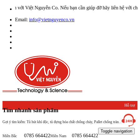
 Việt Nguyễn Co. Nếu bạn cần giúp đỡ hãy liên hệ với chúng tôi qua
Email:
info@vietnguyenco.vn
Hỗ trợ
Tìm nhanh sản phẩm
khách
Gợi ý tìm kiếm: Tủ hút khí độc, tủ đựng hóa chất chống cháy, Pallet chống tràn...
hàng
Toggle navigation
0785 664422
0785 664422
Miền Bắc
Miền Nam