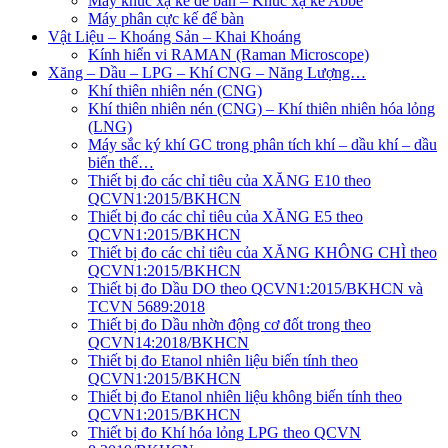
Máy khúc xạ kế để bàn – Khúc xạ kế Abbe
Máy phân cực kế để bàn
Vật Liệu – Khoáng Sản – Khai Khoáng
Kính hiển vi RAMAN (Raman Microscope)
Xăng – Dầu – LPG – Khí CNG – Năng Lượng…
Khí thiên nhiên nén (CNG)
Khí thiên nhiên nén (CNG) – Khí thiên nhiên hóa lỏng
(LNG)
Máy sắc ký khí GC trong phân tích khí – dầu khí – dầu
biến thế…
Thiết bị đo các chỉ tiêu của XĂNG E10 theo
QCVN1:2015/BKHCN
Thiết bị đo các chỉ tiêu của XĂNG E5 theo
QCVN1:2015/BKHCN
Thiết bị đo các chỉ tiêu của XĂNG KHÔNG CHÌ theo
QCVN1:2015/BKHCN
Thiết bị đo Dầu DO theo QCVN1:2015/BKHCN và
TCVN 5689:2018
Thiết bị đo Dầu nhờn động cơ đốt trong theo
QCVN14:2018/BKHCN
Thiết bị đo Etanol nhiên liệu biến tính theo
QCVN1:2015/BKHCN
Thiết bị đo Etanol nhiên liệu không biến tính theo
QCVN1:2015/BKHCN
Thiết bị đo Khí hóa lỏng LPG theo QCVN