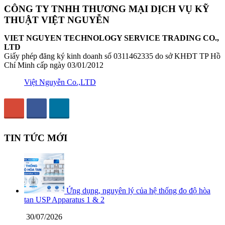
CÔNG TY TNHH THƯƠNG MẠI DỊCH VỤ KỸ
THUẬT VIỆT NGUYỄN
VIET NGUYEN TECHNOLOGY SERVICE TRADING CO.,
LTD
Giấy phép đăng ký kinh doanh số 0311462335 do sở KHĐT TP Hồ
Chí Minh cấp ngày 03/01/2012
Việt Nguyễn Co.,LTD
TIN TỨC MỚI
Ứng dụng, nguyên lý của hệ thống đo độ hòa
tan USP Apparatus 1 & 2
30/07/2026