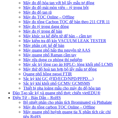
Máy đo độ hòa tan với bộ lấy mẫu tự động
Máy đo độ mài mòn viên – tỷ trọng bột
Máy đo độ tan rã
Máy đo TOC Online – Offline
Máy đo tổng Cacbon TOC để bàn theo 211 CFR 11
Máy đo tỷ trọng dạng đóng
Máy đo tỷ trọng để bàn
Máy khúc xạ kế điện tử để bàn – cầm tay
Máy kiểm tra độ kín VACUUM LEAK TESTER
Máy phân cực kế để bàn
Máy quang phổ hấp thu nguyên tử AAS
Máy quang phổ Raman cầm tay
Máy rửa dụng cụ phòng thí nghiệm
Máy sắc ký lỏng cao áp HPLC- lỏng khối phổ LCMS
Máy thử độ hoà tan hợp bộ lấy mẫu tự động
Quang phổ hồng ngoại FTIR
Sắc ký khí GC (FID/ECD/NPD/PFPD…)
Sắc ký khí khối phổ GCMS/ GCMSMS
Thiết bị pha loãng mẫu cho máy đo độ hòa tan
Đào Tạo sắc ký và quang phổ thực chiến vietEDU®
Điện Tử – Bán Dẫn – RoHS
Bộ nhiệt phân cho phân tích Brominated và Phthalate
Máy đo tổng carbon TOC Online – Offline
Máy quang phổ huỳnh quang tia X phân tích các chỉ
tiêu RoHS