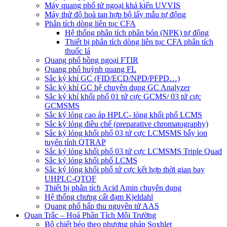
Máy quang phổ tử ngoại khả kiến UVVIS
Máy thử độ hoà tan hợp bộ lấy mẫu tự động
Phân tích dòng liên tục CFA
Hệ thống phân tích phân bón (NPK) tự động
Thiết bị phân tích dòng liên tục CFA phân tích
thuốc lá
Quang phổ hồng ngoại FTIR
Quang phổ huỳnh quang FL
Sắc ký khí GC (FID/ECD/NPD/PFPD…)
Sắc ký khí GC hệ chuyên dụng GC Analyzer
Sắc ký khí khối phổ 01 tứ cực GCMS/ 03 tứ cực
GCMSMS
Sắc ký lỏng cao áp HPLC- lỏng khối phổ LCMS
Sắc ký lỏng điều chế (preparative chromatography)
Sắc ký lỏng khối phổ 03 tứ cực LCMSMS bẫy ion
tuyến tính QTRAP
Sắc ký lỏng khối phổ 03 tứ cực LCMSMS Triple Quad
Sắc ký lỏng khối phổ LCMS
Sắc ký lỏng khối phổ tứ cực kết hợp thời gian bay
UHPLC-QTOF
Thiết bị phân tích Acid Amin chuyên dụng
Hệ thống chưng cất đạm Kjeldahl
Quang phổ hấp thu nguyên tử AAS
Quan Trắc – Hoá Phân Tích Môi Trường
Bộ chiết béo theo phương pháp Soxhlet