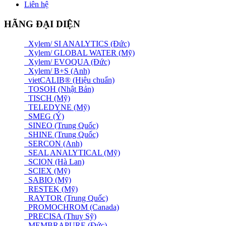
Liên hệ
HÃNG ĐẠI DIỆN
Xylem/ SI ANALYTICS (Đức)
Xylem/ GLOBAL WATER (Mỹ)
Xylem/ EVOQUA (Đức)
Xylem/ B+S (Anh)
vietCALIB® (Hiệu chuẩn)
TOSOH (Nhật Bản)
TISCH (Mỹ)
TELEDYNE (Mỹ)
SMEG (Ý)
SINEO (Trung Quốc)
SHINE (Trung Quốc)
SERCON (Anh)
SEAL ANALYTICAL (Mỹ)
SCION (Hà Lan)
SCIEX (Mỹ)
SABIO (Mỹ)
RESTEK (Mỹ)
RAYTOR (Trung Quốc)
PROMOCHROM (Canada)
PRECISA (Thuỵ Sỹ)
MEMBRAPURE (Đức)