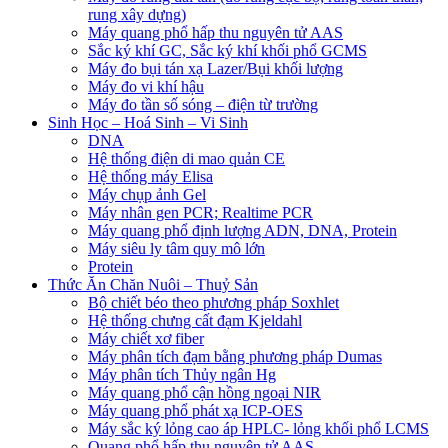
rung xây dựng)
Máy quang phổ hấp thu nguyên tử AAS
Sắc ký khí GC, Sắc ký khí khối phổ GCMS
Máy đo bụi tán xạ Lazer/Bụi khối lượng
Máy đo vi khí hậu
Máy đo tần số sóng – điện từ trường
Sinh Học – Hoá Sinh – Vi Sinh
DNA
Hệ thống điện di mao quản CE
Hệ thống máy Elisa
Máy chụp ảnh Gel
Máy nhân gen PCR; Realtime PCR
Máy quang phổ định lượng ADN, DNA, Protein
Máy siêu ly tâm quy mô lớn
Protein
Thức Ăn Chăn Nuôi – Thuỷ Sản
Bộ chiết béo theo phương pháp Soxhlet
Hệ thống chưng cất đạm Kjeldahl
Máy chiết xơ fiber
Máy phân tích đạm bằng phương pháp Dumas
Máy phân tích Thủy ngân Hg
Máy quang phổ cận hồng ngoại NIR
Máy quang phổ phát xạ ICP-OES
Máy sắc ký lỏng cao áp HPLC- lỏng khối phổ LCMS
Quang phổ hấp thu nguyên tử AAS