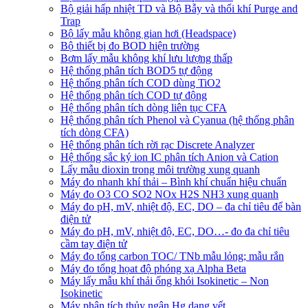
Bộ giải hấp nhiệt TD và Bộ Bẫy và thổi khí Purge and
Trap
Bộ lấy mẫu không gian hơi (Headspace)
Bộ thiết bị đo BOD hiện trường
Bơm lấy mẫu không khí lưu lượng thấp
Hệ thống phân tích BOD5 tự động
Hệ thống phân tích COD dùng TiO2
Hệ thống phân tích COD tự động
Hệ thống phân tích dòng liên tục CFA
Hệ thống phân tích Phenol và Cyanua (hệ thống phân
tích dòng CFA)
Hệ thống phân tích rời rạc Discrete Analyzer
Hệ thống sắc ký ion IC phân tích Anion và Cation
Lấy mẫu dioxin trong môi trường xung quanh
Máy đo nhanh khí thải – Bình khí chuẩn hiệu chuẩn
Máy đo O3 CO SO2 NOx H2S NH3 xung quanh
Máy đo pH, mV, nhiệt độ, EC, DO – đa chỉ tiêu để bàn
điện tử
Máy đo pH, mV, nhiệt độ, EC, DO…- đo đa chỉ tiêu
cầm tay điện tử
Máy đo tổng carbon TOC/ TNb mẫu lỏng; mẫu rắn
Máy đo tổng họat độ phóng xạ Alpha Beta
Máy lấy mẫu khí thải ống khói Isokinetic – Non
Isokinetic
Máy phân tích thủy ngân Hg dạng vết