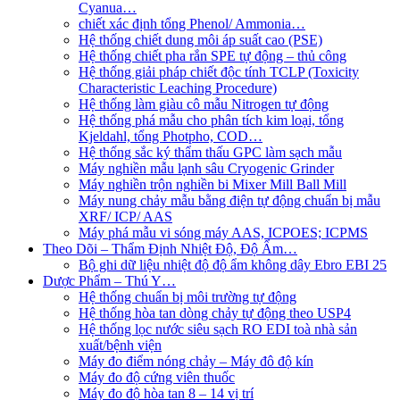
Cyanua…
chiết xác định tổng Phenol/ Ammonia…
Hệ thống chiết dung môi áp suất cao (PSE)
Hệ thống chiết pha rắn SPE tự động – thủ công
Hệ thống giải pháp chiết độc tính TCLP (Toxicity
Characteristic Leaching Procedure)
Hệ thống làm giàu cô mẫu Nitrogen tự động
Hệ thống phá mẫu cho phân tích kim loại, tổng
Kjeldahl, tổng Photpho, COD…
Hệ thống sắc ký thẩm thấu GPC làm sạch mẫu
Máy nghiền mẫu lạnh sâu Cryogenic Grinder
Máy nghiền trộn nghiền bi Mixer Mill Ball Mill
Máy nung chảy mẫu bằng điện tự động chuẩn bị mẫu
XRF/ ICP/ AAS
Máy phá mẫu vi sóng máy AAS, ICPOES; ICPMS
Theo Dõi – Thẩm Định Nhiệt Độ, Độ Ẩm…
Bộ ghi dữ liệu nhiệt độ độ ẩm không dây Ebro EBI 25
Dược Phẩm – Thú Y…
Hệ thống chuẩn bị môi trường tự động
Hệ thống hòa tan dòng chảy tự động theo USP4
Hệ thống lọc nước siêu sạch RO EDI​​ toà nhà sản
xuất/bệnh viện
Máy đo điểm nóng chảy – Máy đô độ kín
Máy đo độ cứng viên thuốc
Máy đo độ hòa tan 8 – 14 vị trí