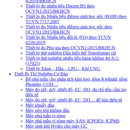
8:2019/BKHCN
Thiết bị đo nhiên liệu Diezen B5 theo
QCVN1:2015/BKHCN
Thiết bị đo Nhiên liệu điêzen sinh học gốc (B100) theo
TCVN 7717:2007
Thiết bị đo Nhiên liệu điêzen sinh học gốc theo
QCVN1:2015/BKHCN
Thiết bị đo Nhiên liệu đốt lò (FO) theo TCVN
6239:2019
Thiết bị đo Phụ gia theo QCVN1:2015/BKHCN
Thiết bị thử nghiệm Dầu biến thế Transformer oil
Thiết bị thử nghiệm nhiên liệu hàng không Jet A-1:
(17025)
Thiết bị Xăng – Dầu – LPG – Khí CNG
Thiết Bị Thí Nghiệm Cơ Bản
Bộ phá mẫu cho phân tích kim loại, tổng Kjeldahl, tổng
Photpho, COD…
Máy đo pH, mV, nhiệt độ, EC, DO, đa chỉ tiêu cầm tay
điện tử
Máy đo pH, mV, nhiệt độ, EC, DO… để bàn điện tử
Máy khuấy đũa
Máy nén khí không dầu
Máy phá mẫu vi sóng
Máy phá mẫu vi sóng máy AAS; ICPOES; ICPMS
Máy sinh khí Hydro cho máy GC