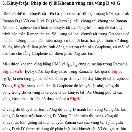
5. Khuyết tật: Phép đo tỷ lệ Khoanh vùng của vùng D và G
RM5 có thể
.
tìm khuyết tật trên Graphene vì sự rối loạn mạng lưới, tạo
.
peak
-1
-1
Raman D (1350 cm
) và D’ (1640 cm
); nếu không thì không tạo Raman.
Nó cho Graphene kích hoạt vì khuyết tật tạo động lực bị mất để đạt
.
quy
trình bảo toàn Raman tán xạ. Số lượng và loại khuyết tật trong Graphene
.
có
thể ảnh hưởng nhanh đến hiệu năng, có thể lợi hoặc hại, phụ thuộc sử dụng.
Ví dụ, khuyết tật làm giảm
.
linh động electron trên nền Graphene, có một số
báo cáo cho rằng Graphene
.
cải thiện phản ứng xúc tác.
Mẫu được khoanh vùng bằng RM5 và I
, I
cũng được lập trong Ramacle,
D
G
Fig 5a và b
. I
/I
được lập thay nhau trong Ramacle, kết quả ở
Fig 5c
.
D
G
I
/I
là nền tảng giá trị để xác định pristine và độ dày khuyết tật Graphene.
D
G
Trong
Fig 5c
, vùng xanh đen là Graphene độ khuyết tật nhỏ, vùng đổ
bóng
.
trong đỏ và vàng là Graphene độ khuyết tật lớn. Quang phổ từ các
vùng khác nhau từ bản đồ được mô tả ở
Fig 5d
.
Ở vùng độ khuyết tật lớn, cường độ vùng D mạnh hơn vùng G, ngược lại,
vùng G là vượt trội hơn vùng D. Vùng D’ còn hiển thị trong vùng độ
khuyết tật lớn, giống sự dịch chuyển Raman cao của vùng G. Tỷ lệ giữa
vùng D và D’ được sử dụng để phân biệt loại khuyết tật. Ví dụ, giá trị lớn