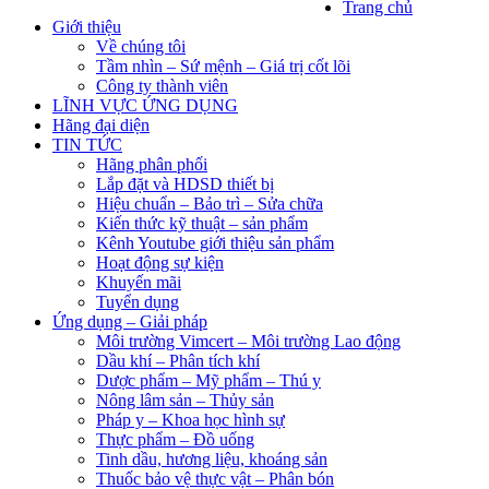
Trang chủ
Giới thiệu
Về chúng tôi
Tầm nhìn – Sứ mệnh – Giá trị cốt lõi
Công ty thành viên
LĨNH VỰC ỨNG DỤNG
Hãng đại diện
TIN TỨC
Hãng phân phối
Lắp đặt và HDSD thiết bị
Hiệu chuẩn – Bảo trì – Sửa chữa
Kiến thức kỹ thuật – sản phẩm
Kênh Youtube giới thiệu sản phẩm
Hoạt động sự kiện
Khuyến mãi
Tuyển dụng
Ứng dụng – Giải pháp
Môi trường Vimcert – Môi trường Lao động
Dầu khí – Phân tích khí
Dược phẩm – Mỹ phẩm – Thú y
Nông lâm sản – Thủy sản
Pháp y – Khoa học hình sự
Thực phẩm – Đồ uống
Tinh dầu, hương liệu, khoáng sản
Thuốc bảo vệ thực vật – Phân bón