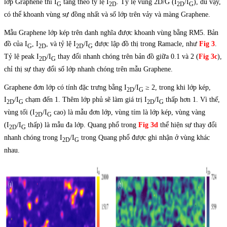
lớp Graphene thì I
tăng theo tỷ lệ I
. Tỷ lệ vùng 2D/G (I
/I
), dù vậy,
G
2D
2D
G
có thể khoanh vùng sự đồng nhất và số lớp trên vảy và màng Graphene.
Mẫu Graphene lớp kép trên danh nghĩa được khoanh vùng bằng RM5. Bản
đồ của I
, I
, và tỷ lệ I
/I
được lập đồ thị trong Ramacle, như
Fig 3
.
G
2D
2D
G
Tỷ lệ peak I
/I
thay đổi nhanh chóng trên bản đồ giữa 0.1 và 2 (
Fig 3c
),
2D
G
chỉ thị sự thay đổi số lớp nhanh chóng trên mẫu Graphene.
Graphene đơn lớp có tính đặc trưng bằng I
/I
≥ 2, trong khi lớp kép,
2D
G
I
/I
chạm đến 1. Thêm lớp phủ sẽ làm giá trị I
/I
thấp hơn 1. Vì thế,
2D
G
2D
G
vùng tối (I
/I
cao) là mẫu đơn lớp, vùng tím
.
là lớp kép, vùng vàng
2D
G
(I
/I
thấp) là mẫu đa lớp. Quang phổ trong
Fig 3d
thể hiện sự thay đổi
2D
G
nhanh chóng trong I
/I
trong Quang phổ được ghi nhận ở vùng khác
2D
G
nhau.