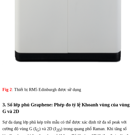
Fig 2
: Thiết bị RM5 Edinburgh được sử dụng
3. Số lớp phủ Graphene: Phép đo tỷ lệ Khoanh vùng của vùng
G và 2D
Sự đa dạng lớp phủ kép trên mẫu có thể được xác định từ đa số peak với
cường độ vùng G (I
) và 2D (I
) trong quang phổ Raman. Khi tăng số
G
2D