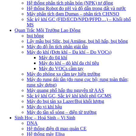
Hệ thống phân tích phân bón (NPK) tự động
Hệ thống Robot đo pH và độ dẫn trong đất và nước
Máy phân tích đạm Dumas – phân tích CHNSO
Sắc ký khí GC (FID/ECD/NPD/PFPD…) – Khối phổ
MS
Quan Trắc Môi Trường Lao Động
bụi bông
Lấy mẫu bụi Silic, bụi Amiăng, bụi hô hấp, bụi bông
Máy đo độ ồn tích phân giải tần
Máy đo khí (Đơn khí – Đa khí – Đo VOCs)
Máy đo 04 khí
Máy đo khí – dò khí đa chỉ tiêu
Máy đo VOCs cầm tay
Máy đo phóng xạ cầm tay hiện trường
Máy đo rung dải tần (đo rung cục bộ; rung toàn thân;
rung xây dựng)
Máy quang phổ hấp thu nguyên tử AAS
Sắc ký khí GC, Sắc ký khí khối phổ GCMS
Máy đo bụi tán xạ Lazer/Bụi khối lượng
Máy đo vi khí hậu
Máy đo tần số sóng – điện từ trường
Sinh Học – Hoá Sinh – Vi Sinh
DNA
Hệ thống điện di mao quản CE
Hệ thống máy Elisa