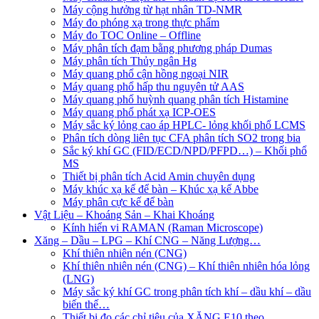
Máy cộng hưởng từ hạt nhân TD-NMR
Máy đo phóng xạ trong thực phẩm
Máy đo TOC Online – Offline
Máy phân tích đạm bằng phương pháp Dumas
Máy phân tích Thủy ngân Hg
Máy quang phổ cận hồng ngoại NIR
Máy quang phổ hấp thu nguyên tử AAS
Máy quang phổ huỳnh quang phân tích Histamine
Máy quang phổ phát xạ ICP-OES
Máy sắc ký lỏng cao áp HPLC- lỏng khối phổ LCMS
Phân tích dòng liên tục CFA phân tích SO2 trong bia
Sắc ký khí GC (FID/ECD/NPD/PFPD…) – Khối phổ
MS
Thiết bị phân tích Acid Amin chuyên dụng
Máy khúc xạ kế để bàn – Khúc xạ kế Abbe
Máy phân cực kế để bàn
Vật Liệu – Khoáng Sản – Khai Khoáng
Kính hiển vi RAMAN (Raman Microscope)
Xăng – Dầu – LPG – Khí CNG – Năng Lượng…
Khí thiên nhiên nén (CNG)
Khí thiên nhiên nén (CNG) – Khí thiên nhiên hóa lỏng
(LNG)
Máy sắc ký khí GC trong phân tích khí – dầu khí – dầu
biến thế…
Thiết bị đo các chỉ tiêu của XĂNG E10 theo