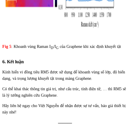
Fig 5
: Khoanh vùng Raman I
/I
của Graphene khi xác định khuyết tật
D
G
6. Kết luận
Kính hiển vi đồng tiêu RM5 được sử dụng để
.
khoanh vùng số lớp, độ biến
dạng, và trọng lượng khuyết tật trong màng Graphene.
Có thể khai thác thông tin
.
giá trị, như cấu trúc, tính điện tử, … thì RM5 sẽ
là lý tưởng nghiên cứu Graphene.
Hãy liên hệ ngay cho Việt Nguyễn để nhận được sự tư vấn, báo giá thiết bị
này nhé!
———