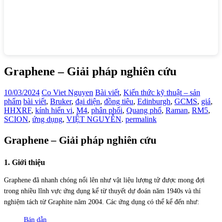
Graphene – Giải pháp nghiên cứu
10/03/2024
Co Viet Nguyen
Bài viết
,
Kiến thức kỹ thuật – sản
phẩm
bài viết
,
Bruker
,
đại diện
,
đồng tiêu
,
Edinburgh
,
GCMS
,
giá
,
HHXRF
,
kính hiển vi
,
M4
,
phân phối
,
Quang phổ
,
Raman
,
RM5
,
SCION
,
ứng dụng
,
VIỆT NGUYỄN
.
permalink
Graphene – Giải pháp nghiên cứu
1. Giới thiệu
Graphene
Graphene đã nhanh chóng nổi lên như vật liệu lượng tử được mong đợi
trong nhiều lĩnh vực ứng dụng kể từ thuyết dự đoán năm 1940s và thí
nghiệm tách từ Graphite năm 2004. Các ứng dụng có thể kể đến như:
Bán dẫn