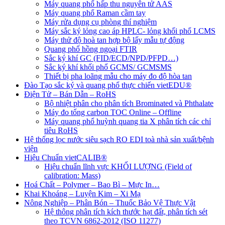
Máy quang phổ hấp thu nguyên tử AAS
Máy quang phổ Raman cầm tay
Máy rửa dụng cụ phòng thí nghiệm
Máy sắc ký lỏng cao áp HPLC- lỏng khối phổ LCMS
Máy thử độ hoà tan hợp bộ lấy mẫu tự động
Quang phổ hồng ngoại FTIR
Sắc ký khí GC (FID/ECD/NPD/PFPD…)
Sắc ký khí khối phổ GCMS/ GCMSMS
Thiết bị pha loãng mẫu cho máy đo độ hòa tan
Đào Tạo sắc ký và quang phổ thực chiến vietEDU®
Điện Tử – Bán Dẫn – RoHS
Bộ nhiệt phân cho phân tích Brominated và Phthalate
Máy đo tổng carbon TOC Online – Offline
Máy quang phổ huỳnh quang tia X phân tích các chỉ
tiêu RoHS
Hệ thống lọc nước siêu sạch RO EDI​​ toà nhà sản xuất/bệnh
viện
Hiệu Chuẩn vietCALIB®
Hiệu chuẩn lĩnh vực KHỐI LƯỢNG (Field of
calibration: Mass)
Hoá Chất – Polymer – Bao Bì – Mực In…
Khai Khoáng – Luyện Kim – Xi Mạ
Nông Nghiệp – Phân Bón – Thuốc Bảo Vệ Thực Vật
Hệ thông phân tích kích thước hạt đất, phân tích sét
theo TCVN 6862-2012 (ISO 11277)