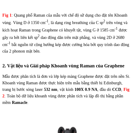
Fig 1
: Quang phổ Raman của mẫu với chế độ sử dụng cho đặt tên Khoanh
-1
2
vùng. Vùng D ở 1350 cm
, là dạng ring breathing của C sp
trên vòng và
-1
kích hoạt Raman trong Graphene có khuyết tật, vùng G ở 1585 cm
được
2
gây ra bởi liên kết sp
dao động dãn trên mặt phẳng, và vùng 2D ở 2680
-1
cm
bắt nguồn từ cộng hưởng kép được cường hóa bởi quy trình dao động
của 2 phonon mặt bên.
2. Vật liệu và Giải pháp Khoanh vùng Raman của Graphene
Mẫu được phân tích là đơn và lớp kép màng Graphene được đặt trên nền Si.
Khoanh vùng Raman được thực hiện trên mẫu bằng thiết bị Edinburgh,
trang bị bước sóng laser
532 nm
, vật kính
100X 0.9 NA
, đầu dò
CCD
,
Fig
2
. Toàn bộ dữ liệu khoanh vùng được phân tích và lập đồ thị bằng phần
mềm
Ramacle
.