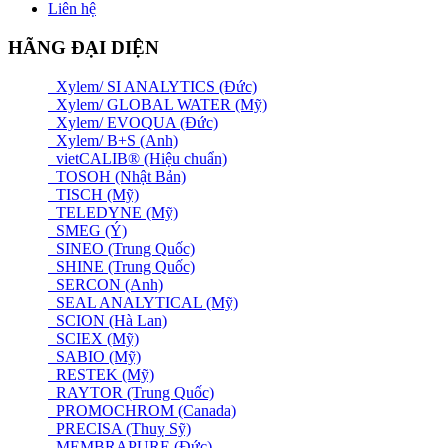
Liên hệ
HÃNG ĐẠI DIỆN
Xylem/ SI ANALYTICS (Đức)
Xylem/ GLOBAL WATER (Mỹ)
Xylem/ EVOQUA (Đức)
Xylem/ B+S (Anh)
vietCALIB® (Hiệu chuẩn)
TOSOH (Nhật Bản)
TISCH (Mỹ)
TELEDYNE (Mỹ)
SMEG (Ý)
SINEO (Trung Quốc)
SHINE (Trung Quốc)
SERCON (Anh)
SEAL ANALYTICAL (Mỹ)
SCION (Hà Lan)
SCIEX (Mỹ)
SABIO (Mỹ)
RESTEK (Mỹ)
RAYTOR (Trung Quốc)
PROMOCHROM (Canada)
PRECISA (Thuỵ Sỹ)
MEMBRAPURE (Đức)