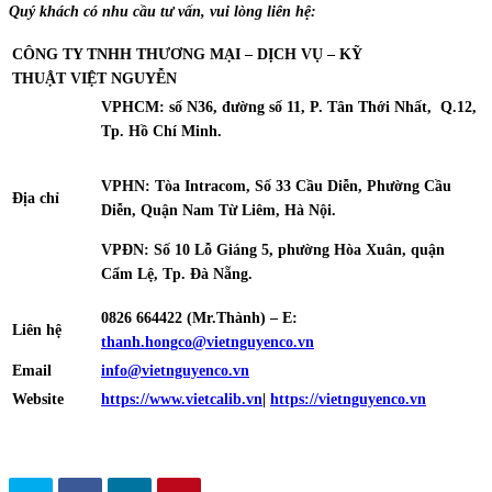
Quý khách có nhu cầu tư vấn, vui lòng liên hệ:
CÔNG TY TNHH THƯƠNG MẠI – DỊCH VỤ – KỸ
THUẬT
VIỆT NGUYỄN
VPHCM: số N36, đường số 11, P. Tân Thới Nhất, Q.12,
Tp. Hồ Chí Minh.
VPHN: Tòa Intracom, Số 33 Cầu Diễn, Phường Cầu
Địa chỉ
Diễn, Quận Nam Từ Liêm, Hà Nội.
VPĐN: Số 10 Lỗ Giáng 5, phường Hòa Xuân, quận
Cẩm Lệ, Tp. Đà Nẵng.
0826 664422 (Mr.Thành) – E:
Liên hệ
thanh.hongco@vietnguyenco.vn
Email
info@vietnguyenco.vn
Website
https://www.vietcalib.vn
|
https://vietnguyenco.vn