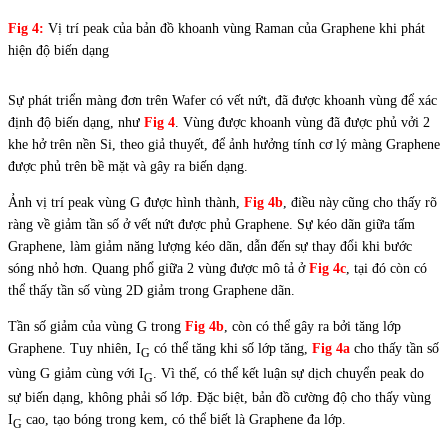
Fig 4:
Vị trí peak của bản đồ khoanh vùng Raman của Graphene khi phát
hiện độ biến dạng
Sự phát triển màng đơn trên Wafer có vết nứt, đã được khoanh vùng để xác
định
.
độ biến dạng, như
Fig 4
. Vùng được khoanh vùng đã được phủ vởi 2
khe hở trên nền Si, theo giả thuyết, để ảnh hưởng tính cơ lý màng Graphene
được phủ trên bề mặt và gây ra biến dạng.
Ảnh vị trí peak vùng G được hình thành,
Fig 4b
, điều này
.
cũng cho thấy rõ
ràng về giảm tần số ở vết nứt được phủ Graphene. Sự kéo dãn giữa tấm
Graphene, làm giảm năng lượng kéo dãn, dẫn đến sự thay đổi khi bước
sóng nhỏ hơn. Quang phổ giữa 2 vùng được mô tả ở
Fig 4c
, tại đó còn có
thể
.
thấy tần số vùng 2D giảm trong Graphene dãn.
Tần số giảm của vùng G trong
Fig 4b
, còn có thể gây ra bởi tăng lớp
Graphene. Tuy nhiên, I
có thể tăng khi số lớp tăng,
Fig 4a
cho thấy tần số
G
vùng G giảm cùng với I
. Vì thế, có thể kết luận sự dịch chuyển peak do
G
sự biến dạng, không phải số lớp. Đặc biệt, bản đồ cường độ cho thấy vùng
I
cao, tạo bóng
.
trong kem, có thể biết là Graphene đa lớp.
G