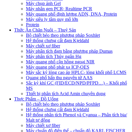
Máy chụp ảnh Gel
Máy nhân gen PCR; Realtime PCR
Máy quang phổ định lượng ADN, DNA, Protein
Máy siêu ly tâm quy mô lớn
Protein
Thức Ăn Chăn Nuôi – Thuỷ Sản
Bộ chiết béo theo phương pháp Soxhlet
Hệ thống chưng cất đạm Kjeldahl
Máy chiết xơ fiber
Máy phân tích đạm bằng phương pháp Dumas
Máy phân tích Thủy ngân Hg
Máy quang phổ cận hồng ngoại NIR
Máy quang phổ phát xạ ICP-OES
Máy sắc ký lỏng cao áp HPLC- lỏng khối phổ LCMS
Quang phổ hấp thu nguyên tử AAS
Sắc ký khí GC (FID/ECD/NPD/PFPD…) – Khối phổ
MS
Thiết bị phân tích Acid Amin chuyên dụng
Thực Phẩm – Đồ Uống
Bộ chiết béo theo phương pháp Soxhlet
Hệ thống chưng cất đạm Kjeldahl
Hệ thống phân tích Phenol và Cyanua – Phân tích bia/
Malt tự động
Máy chiết xơ fiber
Máy chuẩn độ điện thế – chuẩn độ KARL FISCHER