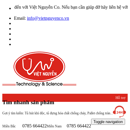
Việt Nguyễn Co. Nếu bạn cần giúp đỡ hãy liên hệ với chúng tôi qua H
Email:
info@vietnguyenco.vn
Hỗ trợ
Tìm nhanh sản phẩm
khách
Gợi ý tìm kiếm: Tủ hút khí độc, tủ đựng hóa chất chống cháy, Pallet chống tràn...
hàng
Toggle navigation
0785 664422
0785 664422
Miền Bắc
Miền Nam