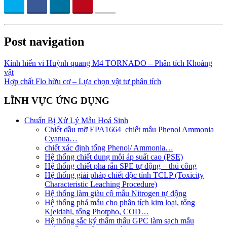
Post navigation
Kính hiển vi Huỳnh quang M4 TORNADO – Phân tích Khoáng
vật
Hợp chất Flo hữu cơ – Lựa chọn vật tư phân tích
LĨNH VỰC ỨNG DỤNG
Chuẩn Bị Xử Lý Mẫu Hoá Sinh
Chiết dầu mỡ EPA1664_chiết mẫu Phenol Ammonia
Cyanua…
chiết xác định tổng Phenol/ Ammonia…
Hệ thống chiết dung môi áp suất cao (PSE)
Hệ thống chiết pha rắn SPE tự động – thủ công
Hệ thống giải pháp chiết độc tính TCLP (Toxicity
Characteristic Leaching Procedure)
Hệ thống làm giàu cô mẫu Nitrogen tự động
Hệ thống phá mẫu cho phân tích kim loại, tổng
Kjeldahl, tổng Photpho, COD…
Hệ thống sắc ký thẩm thấu GPC làm sạch mẫu