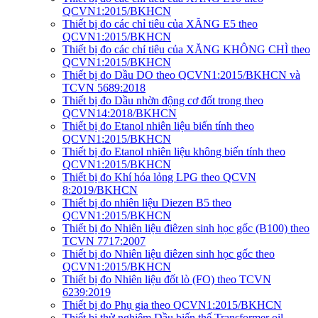
QCVN1:2015/BKHCN
Thiết bị đo các chỉ tiêu của XĂNG E5 theo
QCVN1:2015/BKHCN
Thiết bị đo các chỉ tiêu của XĂNG KHÔNG CHÌ theo
QCVN1:2015/BKHCN
Thiết bị đo Dầu DO theo QCVN1:2015/BKHCN và
TCVN 5689:2018
Thiết bị đo Dầu nhờn động cơ đốt trong theo
QCVN14:2018/BKHCN
Thiết bị đo Etanol nhiên liệu biến tính theo
QCVN1:2015/BKHCN
Thiết bị đo Etanol nhiên liệu không biến tính theo
QCVN1:2015/BKHCN
Thiết bị đo Khí hóa lỏng LPG theo QCVN
8:2019/BKHCN
Thiết bị đo nhiên liệu Diezen B5 theo
QCVN1:2015/BKHCN
Thiết bị đo Nhiên liệu điêzen sinh học gốc (B100) theo
TCVN 7717:2007
Thiết bị đo Nhiên liệu điêzen sinh học gốc theo
QCVN1:2015/BKHCN
Thiết bị đo Nhiên liệu đốt lò (FO) theo TCVN
6239:2019
Thiết bị đo Phụ gia theo QCVN1:2015/BKHCN
Thiết bị thử nghiệm Dầu biến thế Transformer oil