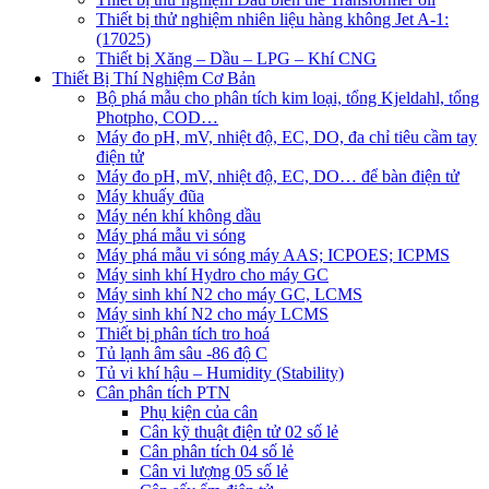
Thiết bị thử nghiệm nhiên liệu hàng không Jet A-1:
(17025)
Thiết bị Xăng – Dầu – LPG – Khí CNG
Thiết Bị Thí Nghiệm Cơ Bản
Bộ phá mẫu cho phân tích kim loại, tổng Kjeldahl, tổng
Photpho, COD…
Máy đo pH, mV, nhiệt độ, EC, DO, đa chỉ tiêu cầm tay
điện tử
Máy đo pH, mV, nhiệt độ, EC, DO… để bàn điện tử
Máy khuấy đũa
Máy nén khí không dầu
Máy phá mẫu vi sóng
Máy phá mẫu vi sóng máy AAS; ICPOES; ICPMS
Máy sinh khí Hydro cho máy GC
Máy sinh khí N2 cho máy GC, LCMS
Máy sinh khí N2 cho máy LCMS
Thiết bị phân tích tro hoá
Tủ lạnh âm sâu -86 độ C
Tủ vi khí hậu – Humidity (Stability)
Cân phân tích PTN
Phụ kiện của cân
Cân kỹ thuật điện tử 02 số lẻ
Cân phân tích 04 số lẻ
Cân vi lượng 05 số lẻ