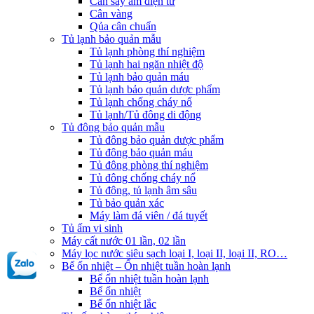
Cân sấy ẩm điện tử
Cân vàng
Qủa cân chuẩn
Tủ lạnh bảo quản mẫu
Tủ lạnh phòng thí nghiệm
Tủ lạnh hai ngăn nhiệt độ
Tủ lạnh bảo quản máu
Tủ lạnh bảo quản dược phẩm
Tủ lạnh chống cháy nổ
Tủ lạnh/Tủ đông di động
Tủ đông bảo quản mẫu
Tủ đông bảo quản dược phẩm
Tủ đông bảo quản máu
Tủ đông phòng thí nghiệm
Tủ đông chống cháy nổ
Tủ đông, tủ lạnh âm sâu
Tủ bảo quản xác
Máy làm đá viên / đá tuyết
Tủ ấm vi sinh
Máy cất nước 01 lần, 02 lần
Máy lọc nước siêu sạch loại I, loại II, loại II, RO…
Bể ổn nhiệt – Ổn nhiệt tuần hoàn lạnh
Bể ổn nhiệt tuần hoàn lạnh
Bể ổn nhiệt
Bể ổn nhiệt lắc