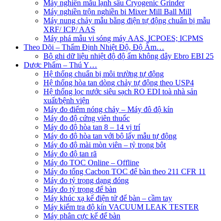
Máy nghiền mẫu lạnh sâu Cryogenic Grinder
Máy nghiền trộn nghiền bi Mixer Mill Ball Mill
Máy nung chảy mẫu bằng điện tự động chuẩn bị mẫu
XRF/ ICP/ AAS
Máy phá mẫu vi sóng máy AAS, ICPOES; ICPMS
Theo Dõi – Thẩm Định Nhiệt Độ, Độ Ẩm…
Bộ ghi dữ liệu nhiệt độ độ ẩm không dây Ebro EBI 25
Dược Phẩm – Thú Y…
Hệ thống chuẩn bị môi trường tự động
Hệ thống hòa tan dòng chảy tự động theo USP4
Hệ thống lọc nước siêu sạch RO EDI​​ toà nhà sản
xuất/bệnh viện
Máy đo điểm nóng chảy – Máy đô độ kín
Máy đo độ cứng viên thuốc
Máy đo độ hòa tan 8 – 14 vị trí
Máy đo độ hòa tan với bộ lấy mẫu tự động
Máy đo độ mài mòn viên – tỷ trọng bột
Máy đo độ tan rã
Máy đo TOC Online – Offline
Máy đo tổng Cacbon TOC để bàn theo 211 CFR 11
Máy đo tỷ trọng dạng đóng
Máy đo tỷ trọng để bàn
Máy khúc xạ kế điện tử để bàn – cầm tay
Máy kiểm tra độ kín VACUUM LEAK TESTER
Máy phân cực kế để bàn