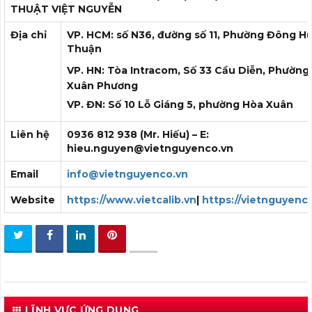
THUẬT VIỆT NGUYỄN
Địa chỉ
VP. HCM: số N36, đường số 11, Phường Đông H
Thuận
VP. HN: Tòa Intracom, Số 33 Cầu Diễn, Phường
Xuân Phương
VP. ĐN: Số 10 Lỗ Giáng 5, phường Hòa Xuân
Liên hệ
0936 812 938 (Mr. Hiếu) – E:
hieu.nguyen@vietnguyenco.vn
Email
info@vietnguyenco.vn
Website
https://www.vietcalib.vn
|
https://vietnguyenc
LĨNH VỰC ỨNG DỤNG