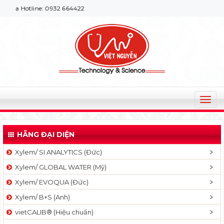
tline: 0932 664422
T
o
g
HÃNG ĐẠI DIỆN
g
l
Xylem/ SI ANALYTICS (Đức)
e
Xylem/ GLOBAL WATER (Mỹ)
n
a
Xylem/ EVOQUA (Đức)
v
Xylem/ B+S (Anh)
i
g
vietCALIB® (Hiệu chuẩn)
a