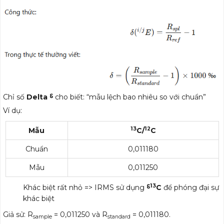
Chỉ số
Delta ⸹
cho biết: “mẫu lệch bao nhiêu so với chuẩn”
Ví dụ:
13
12
Mẫu
C/
C
Chuẩn
0,011180
Mẫu
0,011250
13
Khác biệt rất nhỏ => IRMS sử dụng
⸹
C
để phóng đại sự
khác biệt
Giả sử: R
= 0,011250 và R
= 0,011180.
sample
standard