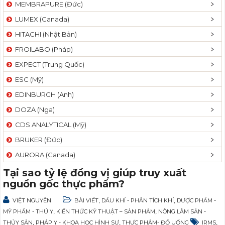
MEMBRAPURE (Đức)
LUMEX (Canada)
HITACHI (Nhật Bản)
FROILABO (Pháp)
EXPECT (Trung Quốc)
ESC (Mỹ)
EDINBURGH (Anh)
DOZA (Nga)
CDS ANALYTICAL (Mỹ)
BRUKER (Đức)
AURORA (Canada)
Tại sao tỷ lệ đồng vị giúp truy xuất
nguồn gốc thực phẩm?
,
,
VIỆT NGUYỄN
BÀI VIẾT
DẦU KHÍ - PHÂN TÍCH KHÍ
DƯỢC PHẨM -
,
,
MỸ PHẨM - THÚ Y
KIẾN THỨC KỸ THUẬT – SẢN PHẨM
NÔNG LÂM SẢN -
,
,
,
THỦY SẢN
PHÁP Y - KHOA HỌC HÌNH SỰ
THỰC PHẨM- ĐỒ UỐNG
IRMS