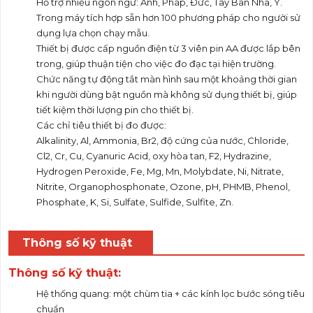
Hỗ trợ nhiều ngôn ngữ: Anh, Pháp, Đức, Tây Ban Nha, Ý.
Trong máy tích hợp sẵn hơn 100 phương pháp cho người sử
dụng lựa chọn chạy mẫu.
Thiết bị được cấp nguồn điện từ 3 viên pin AA được lắp bên
trong, giúp thuận tiện cho việc đo đạc tại hiện trường.
Chức năng tự động tắt màn hình sau một khoảng thời gian
khi người dùng bật nguồn mà không sử dụng thiết bị, giúp
tiết kiệm thời lượng pin cho thiết bị.
Các chỉ tiêu thiết bị đo được:
Alkalinity, Al, Ammonia, Br2, độ cứng của nước, Chloride,
Cl2, Cr, Cu, Cyanuric Acid, oxy hòa tan, F2, Hydrazine,
Hydrogen Peroxide, Fe, Mg, Mn, Molybdate, Ni, Nitrate,
Nitrite, Organophosphonate, Ozone, pH, PHMB, Phenol,
Phosphate, K, Si, Sulfate, Sulfide, Sulfite, Zn.
Thông số kỹ thuật
Thông số kỹ thuật:
Hệ thống quang: một chùm tia + các kính lọc bước sóng tiêu
chuẩn