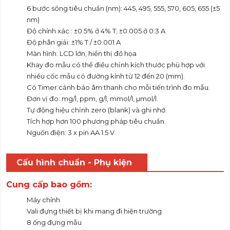
6 bước sóng tiêu chuẩn (nm): 445, 495, 555, 570, 605, 655 (±5
nm)
Độ chính xác : ±0.5% ở 4% T; ±0.005 ở 0.3 A
Độ phân giải: ±1% T / ±0.001 A
Màn hình: LCD lớn, hiển thị đồ họa
Khay đo mẫu có thể điều chỉnh kích thước phù hợp với
nhiều cốc mẫu có đường kính từ 12 đến 20 (mm).
Có Timer cảnh báo âm thanh cho mỗi tiến trình đo mẫu.
Đơn vị đo: mg/l, ppm, g/l, mmol/l, µmol/l.
Tự động hiệu chỉnh zero (blank) và ghi nhớ.
Tích hợp hơn 100 phương pháp tiêu chuẩn.
Nguồn điện: 3 x pin AA 1.5 V.
Cấu hình chuẩn - Phụ kiện
Cung cấp bao gồm:
Máy chính
Vali đựng thiết bị khi mang đi hiện trường
8 ống đựng mẫu