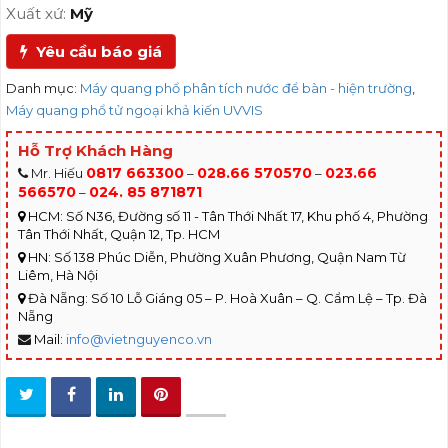
Xuất xứ:
Mỹ
Yêu cầu báo giá
Danh mục:
Máy quang phổ phân tích nước để bàn - hiện trường
,
Máy quang phổ tử ngoại khả kiến UVVIS
Hỗ Trợ Khách Hàng
0817 663300
028.66 570570
023.66
Mr. Hiếu
–
–
566570
024. 85 871871
–
HCM: Số N36, Đường số 11 - Tân Thới Nhất 17, Khu phố 4, Phường
Tân Thới Nhất, Quận 12, Tp. HCM
HN: Số 138 Phúc Diễn, Phường Xuân Phương, Quận Nam Từ
Liêm, Hà Nội
Đà Nẵng: Số 10 Lỗ Giáng 05 – P. Hoà Xuân – Q. Cẩm Lệ – Tp. Đà
Nẵng
Mail:
info@vietnguyenco.vn