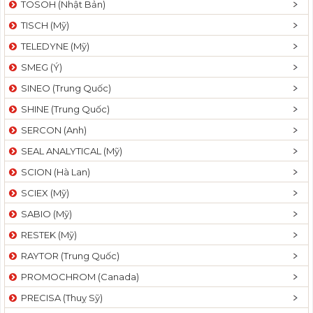
TOSOH (Nhật Bản)
t
TISCH (Mỹ)
i
o
TELEDYNE (Mỹ)
n
SMEG (Ý)
SINEO (Trung Quốc)
SHINE (Trung Quốc)
SERCON (Anh)
SEAL ANALYTICAL (Mỹ)
SCION (Hà Lan)
SCIEX (Mỹ)
SABIO (Mỹ)
RESTEK (Mỹ)
RAYTOR (Trung Quốc)
PROMOCHROM (Canada)
PRECISA (Thuỵ Sỹ)