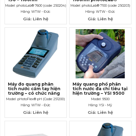
photoLab® 7600
7100 (code: 250203)
Model: photoLab® 7600 (code: 250204)
Model: photoLab® 7100 (code: 250203)
Hãng: WTW - Đức
Hãng: WTW - Đức
Giá: Liên hệ
Giá: Liên hệ
Máy đo quang phân
Máy quang phổ phân
tích nước cầm tay hiện
tích nước đa chỉ tiêu tại
trường – có chức năng
hiện trường – YSI 9500
đo pH; Model:
Model: pHotoFlex® pH (Code: 251200)
Model: 9500
pHotoFlex® pH (Code:
Hãng: WTW - Đức
Hãng: YSI - Mỹ
251200)
Giá: Liên hệ
Giá: Liên hệ