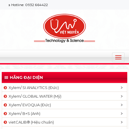
tline: 0932 664422
T
o
g
HÃNG ĐẠI DIỆN
g
l
Xylem/ SI ANALYTICS (Đức)
e
Xylem/ GLOBAL WATER (Mỹ)
n
a
Xylem/ EVOQUA (Đức)
v
Xylem/ B+S (Anh)
i
g
vietCALIB® (Hiệu chuẩn)
a