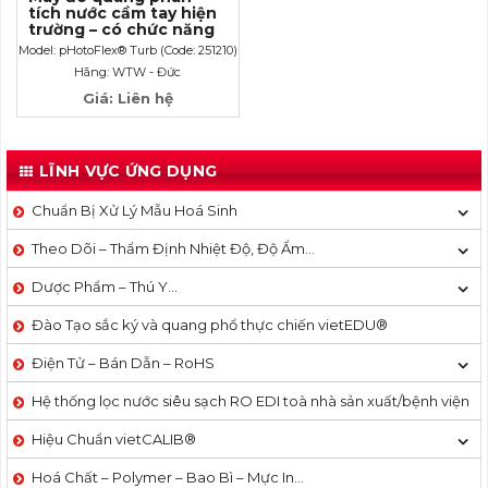
tích nước cầm tay hiện
trường – có chức năng
đo pH/độ đục; Model:
Model: pHotoFlex® Turb (Code: 251210)
pHotoFlex® Turb
Hãng: WTW - Đức
(Code: 251210)
Giá: Liên hệ
LĨNH VỰC ỨNG DỤNG
Chuẩn Bị Xử Lý Mẫu Hoá Sinh
Theo Dõi – Thẩm Định Nhiệt Độ, Độ Ẩm…
Dược Phẩm – Thú Y…
Đào Tạo sắc ký và quang phổ thực chiến vietEDU®
Điện Tử – Bán Dẫn – RoHS
Hệ thống lọc nước siêu sạch RO EDI​​ toà nhà sản xuất/bệnh viện
Hiệu Chuẩn vietCALIB®
Hoá Chất – Polymer – Bao Bì – Mực In…