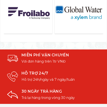
MIỄN PHÍ VẬN CHUYỂN
Với đơn hàng trên 1tr VNĐ
HỖ TRỢ 24/7
Hỗ trợ 24h/ngày và 7 ngày/tuần
30 NGÀY TRẢ HÀNG
Trả lại hàng trong vòng 30 ngày