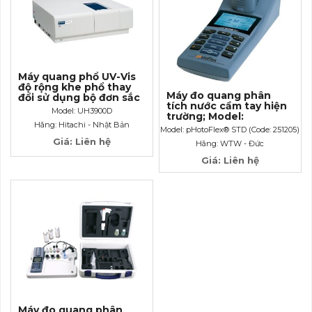
Máy quang phổ UV-Vis
độ rộng khe phổ thay
Máy đo quang phân
đổi sử dụng bộ đơn sắc
tích nước cầm tay hiện
kép; Model: UH3900D
Model: UH3900D
trường; Model:
Hãng: Hitachi - Nhật Bản
pHotoFlex® STD (Code:
Model: pHotoFlex® STD (Code: 251205)
251205)
Giá: Liên hệ
Hãng: WTW - Đức
Giá: Liên hệ
Máy đo quang phân