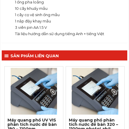
1 ống pha loãng
10 cây khuấy mẫu
1 cây cọ vệ sinh ống mẫu
1 nắp đậy khay mẫu
3 viên pin AA 1.5 V
Tài liệu hướng dẫn sử dụng tiếng Anh + tiếng Việt
SẢN PHẨM LIÊN QUAN
Máy quang phổ UV VIS
Máy quang phổ phân
phân tích nước để bàn
tích nước để bàn 320 –
190 – 1100nm
1100nm photoLab®