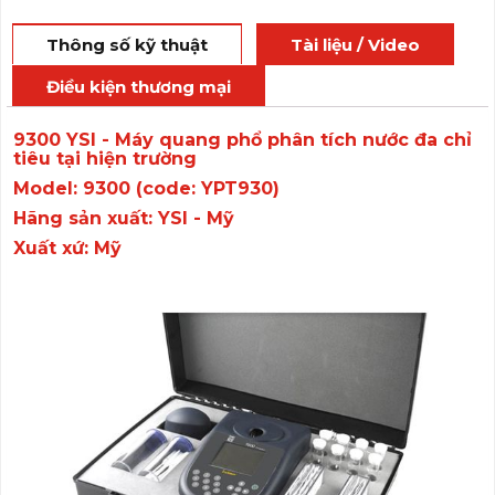
Thông số kỹ thuật
Tài liệu / Video
Điều kiện thương mại
9300 YSI - Máy quang phổ phân tích nước đa chỉ
tiêu tại hiện trường
Model: 9300 (code: YPT930)
Hãng sản xuất: YSI - Mỹ
Xuất xứ: Mỹ