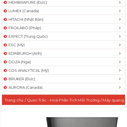
MEMBRAPURE (Đức)
LUMEX (Canada)
HITACHI (Nhật Bản)
FROILABO (Pháp)
EXPECT (Trung Quốc)
ESC (Mỹ)
EDINBURGH (Anh)
DOZA (Nga)
CDS ANALYTICAL (Mỹ)
BRUKER (Đức)
AURORA (Canada)
Trang chủ
/
Quan Trắc - Hoá Phân Tích Môi Trường
/
Máy quang
phổ tử ngoại khả kiến UVVIS
/ Máy quang phổ phân tích nước
đa chỉ tiêu tại hiện trường – YSI 9300