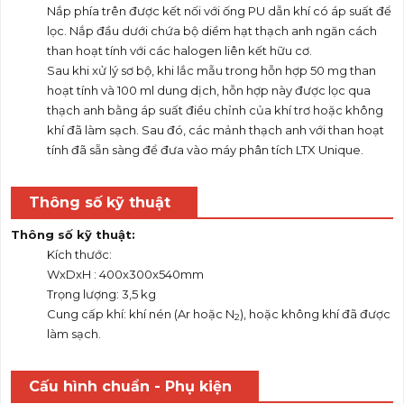
Nắp phía trên được kết nối với ống PU dẫn khí có áp suất để
lọc. Nắp đầu dưới chứa bộ diềm hạt thạch anh ngăn cách
than hoạt tính với các halogen liên kết hữu cơ.
Sau khi xử lý sơ bộ, khi lắc mẫu trong hỗn hợp 50 mg than
hoạt tính và 100 ml dung dịch, hỗn hợp này được lọc qua
thạch anh bằng áp suất điều chỉnh của khí trơ hoặc không
khí đã làm sạch. Sau đó, các mảnh thạch anh với than hoạt
tính đã sẵn sàng để đưa vào máy phân tích LTX Unique.
Thông số kỹ thuật
Thông số kỹ thuật:
Kích thước:
WxDxH : 400x300x540mm
Trọng lượng: 3,5 kg
Cung cấp khí: khí nén (Ar hoặc N
), hoặc không khí đã được
2
làm sạch.
Cấu hình chuẩn - Phụ kiện