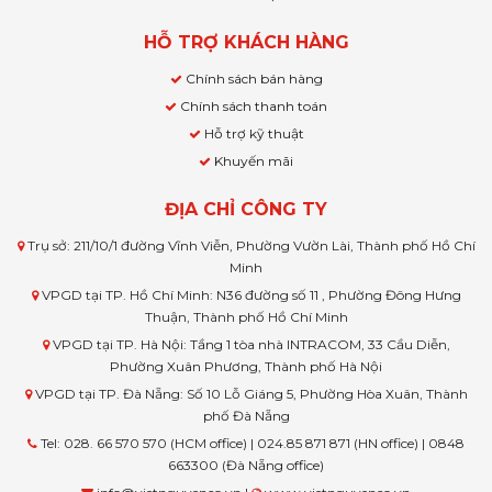
HỖ TRỢ KHÁCH HÀNG
Chính sách bán hàng
Chính sách thanh toán
Hỗ trợ kỹ thuật
Khuyến mãi
ĐỊA CHỈ CÔNG TY
Trụ sở: 211/10/1 đường Vĩnh Viễn, Phường Vườn Lài, Thành phố Hồ Chí
Minh
VPGD tại TP. Hồ Chí Minh: N36 đường số 11 , Phường Đông Hưng
Thuận, Thành phố Hồ Chí Minh
VPGD tại TP. Hà Nội: Tầng 1 tòa nhà INTRACOM, 33 Cầu Diễn,
Phường Xuân Phương, Thành phố Hà Nội
VPGD tại TP. Đà Nẵng: Số 10 Lỗ Giáng 5, Phường Hòa Xuân, Thành
phố Đà Nẵng
Tel: 028. 66 570 570 (HCM office) | 024.85 871 871 (HN office) | 0848
663300 (Đà Nẵng office)