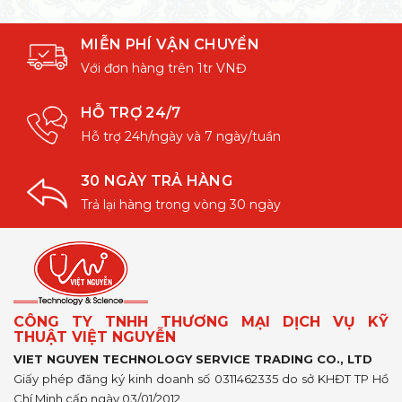
MIỄN PHÍ VẬN CHUYỂN
Với đơn hàng trên 1tr VNĐ
HỖ TRỢ 24/7
Hỗ trợ 24h/ngày và 7 ngày/tuần
30 NGÀY TRẢ HÀNG
Trả lại hàng trong vòng 30 ngày
CÔNG TY TNHH THƯƠNG MẠI DỊCH VỤ KỸ
THUẬT VIỆT NGUYỄN
VIET NGUYEN TECHNOLOGY SERVICE TRADING CO., LTD
Giấy phép đăng ký kinh doanh số 0311462335 do sở KHĐT TP Hồ
Chí Minh cấp ngày 03/01/2012