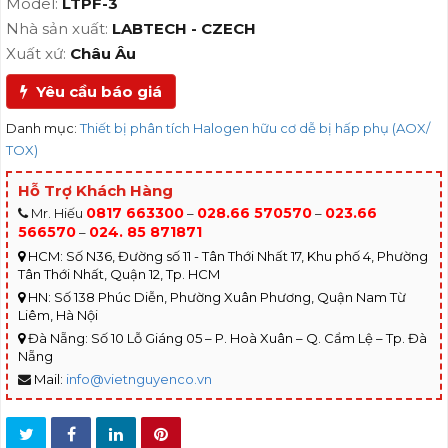
Model:
LTPF-3
Nhà sản xuất:
LABTECH - CZECH
Xuất xứ:
Châu Âu
Yêu cầu báo giá
Danh mục:
Thiết bị phân tích Halogen hữu cơ dễ bị hấp phụ (AOX/
TOX)
Hỗ Trợ Khách Hàng
0817 663300
028.66 570570
023.66
Mr. Hiếu
–
–
566570
024. 85 871871
–
HCM: Số N36, Đường số 11 - Tân Thới Nhất 17, Khu phố 4, Phường
Tân Thới Nhất, Quận 12, Tp. HCM
HN: Số 138 Phúc Diễn, Phường Xuân Phương, Quận Nam Từ
Liêm, Hà Nội
Đà Nẵng: Số 10 Lỗ Giáng 05 – P. Hoà Xuân – Q. Cẩm Lệ – Tp. Đà
Nẵng
Mail:
info@vietnguyenco.vn