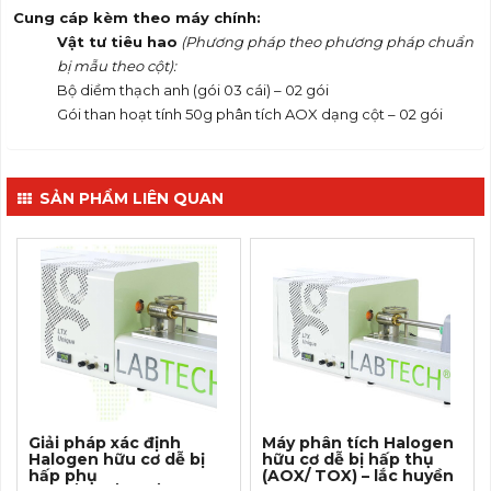
Cung cáp kèm theo máy chính:
V
ậ
t t
ư
ti
ê
u hao
(Phương pháp theo phương pháp chuẩn
bị mẫu theo cột):
Bộ diềm thạch anh (gói 03 cái) – 02 gói
Gói than hoạt tính 50g phân tích AOX dạng cột – 02 gói
SẢN PHẨM LIÊN QUAN
Giải pháp xác định
Máy phân tích Halogen
Halogen hữu cơ dễ bị
hữu cơ dễ bị hấp thụ
hấp phụ
(AOX/ TOX) – lắc huyền