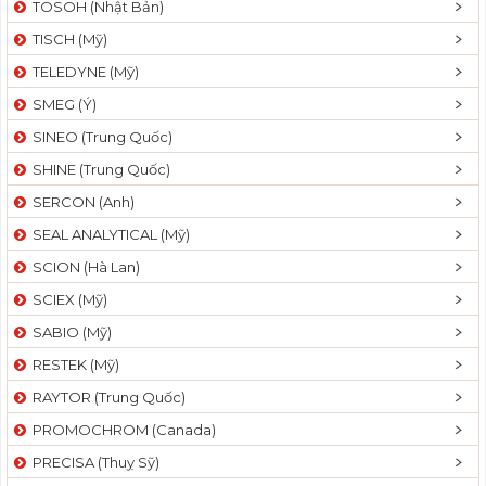
TOSOH (Nhật Bản)
t
TISCH (Mỹ)
i
o
TELEDYNE (Mỹ)
n
SMEG (Ý)
SINEO (Trung Quốc)
SHINE (Trung Quốc)
SERCON (Anh)
SEAL ANALYTICAL (Mỹ)
SCION (Hà Lan)
SCIEX (Mỹ)
SABIO (Mỹ)
RESTEK (Mỹ)
RAYTOR (Trung Quốc)
PROMOCHROM (Canada)
PRECISA (Thuỵ Sỹ)