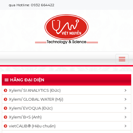
a Hotline: 0932 664422
T
o
g
HÃNG ĐẠI DIỆN
g
l
Xylem/ SI ANALYTICS (Đức)
e
Xylem/ GLOBAL WATER (Mỹ)
n
a
Xylem/ EVOQUA (Đức)
v
Xylem/ B+S (Anh)
i
g
vietCALIB® (Hiệu chuẩn)
a