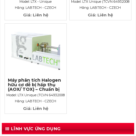
(AOX/EOX/POX/TX)
phù và lọc qua màng
Model: LTX - Unique
Model: LTX Unique (TCVN 6493:2008
(TCVN 6493:2008 mục
mục 9.3.2)
Hãng: LABTECH - CZECH
Hãng: LABTECH - CZECH
9.3.2)
Giá: Liên hệ
Giá: Liên hệ
Máy phân tích Halogen
hữu cơ dễ bị hấp thụ
(AOX/ TOX) – Chuẩn bị
mẫu theo phương pháp
Model: LTX Unique (TCVN 6493:2008
cột-TCVN 6493:2008
mục 9.2.4)
Hãng: LABTECH - CZECH
mục 9.2.4
Giá: Liên hệ
LĨNH VỰC ỨNG DỤNG