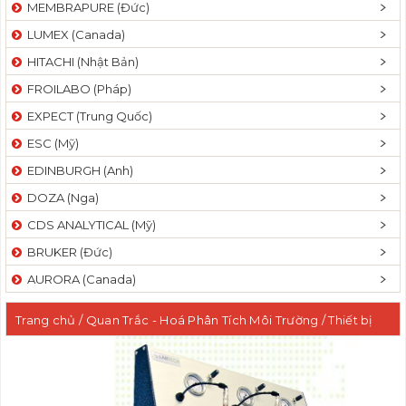
MEMBRAPURE (Đức)
LUMEX (Canada)
HITACHI (Nhật Bản)
FROILABO (Pháp)
EXPECT (Trung Quốc)
ESC (Mỹ)
EDINBURGH (Anh)
DOZA (Nga)
CDS ANALYTICAL (Mỹ)
BRUKER (Đức)
AURORA (Canada)
Trang chủ
/
Quan Trắc - Hoá Phân Tích Môi Trường
/
Thiết bị
phân tích Halogen hữu cơ dễ bị hấp phụ (AOX/ TOX)
/ Bộ chuẩn
bị mẫu theo Phương pháp cột – Hệ thống chuẩn bị mẫu LTPF-3