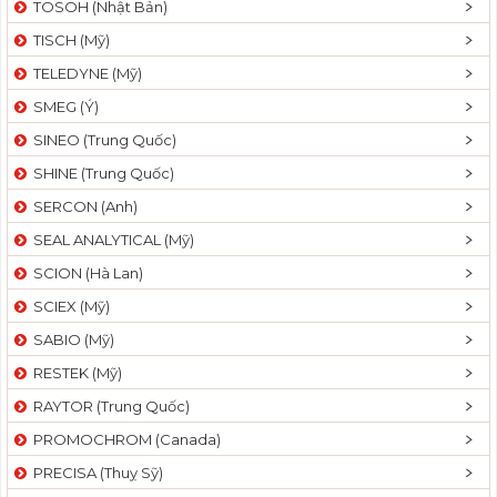
TOSOH (Nhật Bản)
t
TISCH (Mỹ)
i
o
TELEDYNE (Mỹ)
n
SMEG (Ý)
SINEO (Trung Quốc)
SHINE (Trung Quốc)
SERCON (Anh)
SEAL ANALYTICAL (Mỹ)
SCION (Hà Lan)
SCIEX (Mỹ)
SABIO (Mỹ)
RESTEK (Mỹ)
RAYTOR (Trung Quốc)
PROMOCHROM (Canada)
PRECISA (Thuỵ Sỹ)