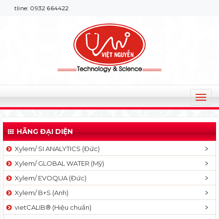
: 0932 664422
T
o
g
HÃNG ĐẠI DIỆN
g
l
Xylem/ SI ANALYTICS (Đức)
e
Xylem/ GLOBAL WATER (Mỹ)
n
a
Xylem/ EVOQUA (Đức)
v
Xylem/ B+S (Anh)
i
g
vietCALIB® (Hiệu chuẩn)
a