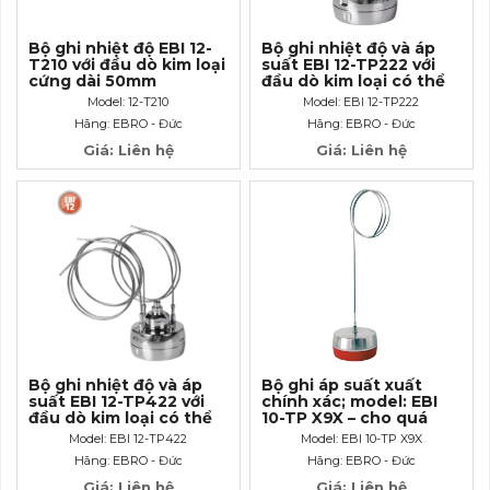
Bộ ghi nhiệt độ EBI 12-
Bộ ghi nhiệt độ và áp
T210 với đầu dò kim loại
suất EBI 12-TP222 với
cứng dài 50mm
đầu dò kim loại có thể
uống cong dài 500mm
Model: 12-T210
Model: EBI 12-TP222
và đầu kết nói Luer-
Hãng: EBRO - Đức
Hãng: EBRO - Đức
Lock
Giá: Liên hệ
Giá: Liên hệ
Bộ ghi nhiệt độ và áp
Bộ ghi áp suất xuất
suất EBI 12-TP422 với
chính xác; model: EBI
đầu dò kim loại có thể
10-TP X9X – cho quá
uốn cong dài 40mm và
trình tiệt trùng bằng
Model: EBI 12-TP422
Model: EBI 10-TP X9X
đầu kết nối Luer- Lock.
khí
Hãng: EBRO - Đức
Hãng: EBRO - Đức
Giá: Liên hệ
Giá: Liên hệ