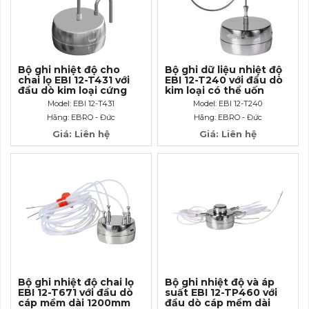
Bộ ghi nhiệt độ cho
Bộ ghi dữ liệu nhiệt độ
chai lọ EBI 12-T431 với
EBI 12-T240 với đầu dò
đầu dò kim loại cứng
kim loại có thể uốn
dài 75mm
cong dài 250mm
Model: EBI 12-T431
Model: EBI 12-T240
Hãng: EBRO - Đức
Hãng: EBRO - Đức
Giá: Liên hệ
Giá: Liên hệ
Bộ ghi nhiệt độ chai lọ
Bộ ghi nhiệt độ và áp
EBI 12-T671 với đầu dò
suất EBI 12-TP460 với
cáp mềm dài 1200mm
đầu dò cáp mềm dài