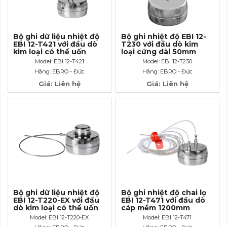
Bộ ghi dữ liệu nhiệt độ
Bộ ghi nhiệt độ EBI 12-
EBI 12-T421 với đầu dò
T230 với đầu dò kim
kim loại có thể uốn
loại cứng dài 50mm
cong dài 500mm
Model: EBI 12-T421
Model: EBI 12-T230
Hãng: EBRO - Đức
Hãng: EBRO - Đức
Giá: Liên hệ
Giá: Liên hệ
Bộ ghi dữ liệu nhiệt độ
Bộ ghi nhiệt độ chai lọ
EBI 12-T220-EX với đầu
EBI 12-T471 với đầu dò
dò kim loại có thể uốn
cáp mềm 1200mm
cong dài 250mm
Model: EBI 12-T220-EX
Model: EBI 12-T471