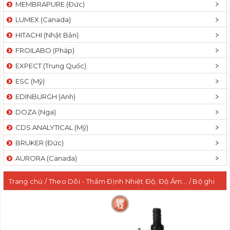
MEMBRAPURE (Đức)
LUMEX (Canada)
HITACHI (Nhật Bản)
FROILABO (Pháp)
EXPECT (Trung Quốc)
ESC (Mỹ)
EDINBURGH (Anh)
DOZA (Nga)
CDS ANALYTICAL (Mỹ)
BRUKER (Đức)
AURORA (Canada)
Trang chủ
/
Theo Dõi - Thẩm Định Nhiệt Độ, Độ Ẩm...
/ Bộ ghi
nhiệt độ và áp suất EBI 12-234 với đầu dò kết nối ống và ren
trong M10 x1