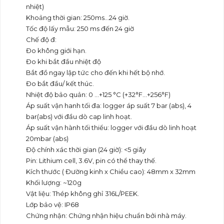
nhiệt)
Khoảng thời gian: 250ms…24 giờ.
Tốc độ lấy mẫu: 250 ms đến 24 giờ
Chế độ đ:
Đo không giới hạn.
Đo khi bắt đầu nhiệt độ
Bắt đồ ngay lập tức cho đến khi hết bộ nhớ.
Đo bắt đầu/ kết thúc.
Nhiệt độ bảo quản: 0 …+125 °C (+32°F…+256°F)
Áp suất vận hanh tối đa: logger áp suất 7 bar (abs), 4
bar(abs) với đầu dò cap linh hoạt.
Áp suất vận hành tối thiểu: logger với đầu dò linh hoạt
20mbar (abs)
Độ chính xác thời gian (24 giờ): <5 giây
Pin: Lithium cell, 3.6V, pin có thể thay thế.
Kích thước ( Đường kinh x Chiều cao): 48mm x 32mm
Khối lượng: ~120g
Vật liệu: Thép không ghỉ 316L/PEEK.
Lớp bảo vệ: IP68
Chứng nhận: Chứng nhận hiệu chuẩn bởi nhà máy.