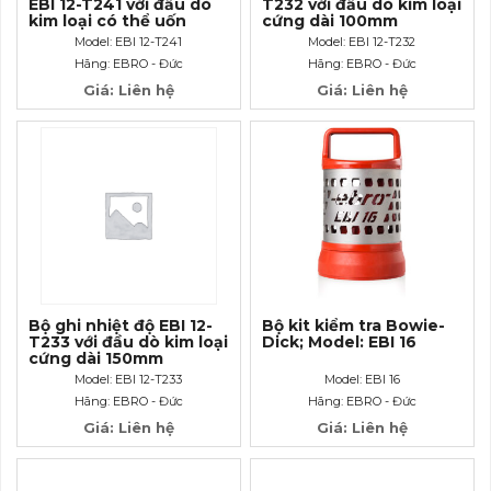
EBI 12-T241 với đầu dò
T232 với đầu dò kim loại
kim loại có thể uốn
cứng dài 100mm
cong dài 500mm
Model: EBI 12-T241
Model: EBI 12-T232
Hãng: EBRO - Đức
Hãng: EBRO - Đức
Giá: Liên hệ
Giá: Liên hệ
Bộ ghi nhiệt độ EBI 12-
Bộ kit kiểm tra Bowie-
T233 với đầu dò kim loại
Dick; Model: EBI 16
cứng dài 150mm
Model: EBI 12-T233
Model: EBI 16
Hãng: EBRO - Đức
Hãng: EBRO - Đức
Giá: Liên hệ
Giá: Liên hệ