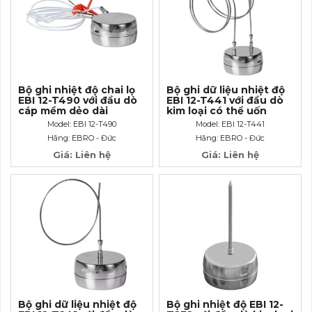
Bộ ghi nhiệt độ chai lọ
Bộ ghi dữ liệu nhiệt độ
EBI 12-T490 với đầu dò
EBI 12-T441 với đầu dò
cáp mềm dẻo dài
kim loại có thể uốn
600mm
cong dài 500mm
Model: EBI 12-T490
Model: EBI 12-T441
Hãng: EBRO - Đức
Hãng: EBRO - Đức
Giá: Liên hệ
Giá: Liên hệ
Bộ ghi dữ liệu nhiệt độ
Bộ ghi nhiệt độ EBI 12-