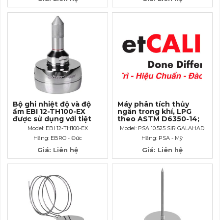
Bộ ghi nhiệt độ và độ
Máy phân tích thủy
ẩm EBI 12-TH100-EX
ngân trong khí, LPG
được sử dụng với tiệt
theo ASTM D6350-14;
trùng EO
UOP 938-10
Model: EBI 12-TH100-EX
Model: PSA 10.525 SIR GALAHAD
Hãng: EBRO - Đức
Hãng: PSA - Mỹ
Giá: Liên hệ
Giá: Liên hệ