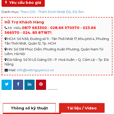
Yêu cầu báo giá
Danh mục:
Theo Dõi - Thẩm Định Nhiệt Độ, Độ Ẩm...
Hỗ Trợ Khách Hàng
0817 663300
028.66 570570
023.66
Mr. Hiếu
–
–
566570
024. 85 871871
–
HCM: Số N36, Đường số 11 - Tân Thới Nhất 17, Khu phố 4, Phường
Tân Thới Nhất, Quận 12, Tp. HCM
HN: Số 138 Phúc Diễn, Phường Xuân Phương, Quận Nam Từ
Liêm, Hà Nội
Đà Nẵng: Số 10 Lỗ Giáng 05 – P. Hoà Xuân – Q. Cẩm Lệ – Tp. Đà
Nẵng
Mail:
info@vietnguyenco.vn
Thông số kỹ thuật
Tài liệu / Video