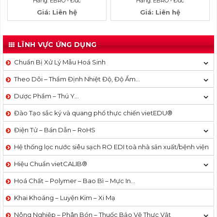
Hãng: EBRO - Đức
Hãng: EBRO - Đức
Giá: Liên hệ
Giá: Liên hệ
LĨNH VỰC ỨNG DỤNG
Chuẩn Bị Xử Lý Mẫu Hoá Sinh
Theo Dõi – Thẩm Định Nhiệt Độ, Độ Ẩm…
Dược Phẩm – Thú Y…
Đào Tạo sắc ký và quang phổ thực chiến vietEDU®
Điện Tử – Bán Dẫn – RoHS
Hệ thống lọc nước siêu sạch RO EDI​​ toà nhà sản xuất/bệnh viện
Hiệu Chuẩn vietCALIB®
Hoá Chất – Polymer – Bao Bì – Mực In…
Khai Khoáng – Luyện Kim – Xi Mạ
Nông Nghiệp – Phân Bón – Thuốc Bảo Vệ Thực Vật