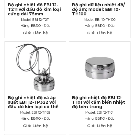
Bộ ghi nhiệt độ EBI 12-
Bộ ghi dữ liệu nhiệt độ/
T211 với đầu dò kim loại
độ ẩm; model: EBI 10-
cứng dài 75mm
TH100
Model: EBI 12-T211
Model: EBI 10-TH100
Hãng: EBRO - Đức
Hãng: EBRO - Đức
Giá: Liên hệ
Giá: Liên hệ
Bộ ghi nhiệt độ và áp
Bộ ghi nhiệt độ EBI 12-
suất EBI 12-TP322 với
T101 với cảm biến nhiệt
đầu dò kim loại có thể
độ bên trong
uốn cong dài 40mm và
Model: EBI 12-TP32
Model: EBI 12-T101
đầu kết nối Luer- Lock
Hãng: EBRO - Đức
Hãng: EBRO - Đức
Giá: Liên hệ
Giá: Liên hệ