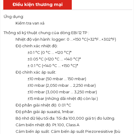
Điều kiện thương mại
Ứng dụng:
Kiểm tra van xả
Thông số kỹ thuật chung của dòng EBI 12 TP :
Nhiệt độ vận hành: logger: 0 …+150 °C(+32°F…+302°F)
Độ chinh xác nhiệt độ:
±0.1 °C (0 °C ... +120 °C)*
±0.05 °C (+120 °C … +140 °C)*
± 0.1 °C (+140 °C … +150 °C)*
Độ chính xác áp suất:
±10 mbar (50 mbar … 150 mbar)
±10 mbar (2,050 mbar … 2,250 mbar)
±10 mbar (3,000 mbar … 3,250 mbar)
±15 mbar (những dãi nhiệt độ còn lại )
Độ phân giải nhiệt độ: 0.01 °C
Độ phân giải áp suaatsL 1mbar.
Bộ nhớ dữ liệu tối đa: Tối đa 100,000 giá trị đo lường.
Cảm biến nhiệt độ: Pt 100, Class A
Cảm biến áp suất: Cảm biến áp suất Piezoresisitive (bù