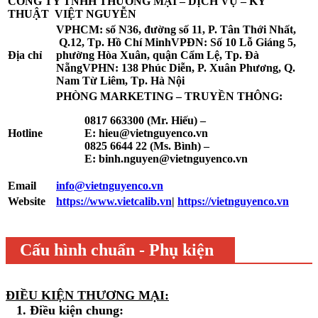
CÔNG TY TNHH THƯƠNG MẠI – DỊCH VỤ – KỸ
THUẬT
VIỆT NGUYỄN
VPHCM: số N36, đường số 11, P. Tân Thới Nhất,
Q.12, Tp. Hồ Chí Minh
VPĐN: Số 10 Lỗ Giáng 5,
Địa chỉ
phường Hòa Xuân, quận Cẩm Lệ, Tp. Đà
Nẵng
VPHN: 138 Phúc Diễn, P. Xuân Phương, Q.
Nam Từ Liêm, Tp. Hà Nội
PHÒNG MARKETING – TRUYỀN THÔNG:
0817 663300 (Mr. Hiếu) –
Hotline
E:
hieu@vietnguyenco.vn
0825 6644 22 (Ms. Bình) –
E:
binh.nguyen@vietnguyenco.vn
Email
info@vietnguyenco.vn
Website
https://www.vietcalib.vn
|
https://vietnguyenco.vn
Cấu hình chuẩn - Phụ kiện
ĐIỀU KIỆN THƯƠNG MẠI:
1. Điều kiện chung: