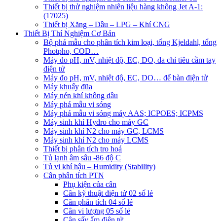
Thiết bị thử nghiệm nhiên liệu hàng không Jet A-1:
(17025)
Thiết bị Xăng – Dầu – LPG – Khí CNG
Thiết Bị Thí Nghiệm Cơ Bản
Bộ phá mẫu cho phân tích kim loại, tổng Kjeldahl, tổng
Photpho, COD…
Máy đo pH, mV, nhiệt độ, EC, DO, đa chỉ tiêu cầm tay
điện tử
Máy đo pH, mV, nhiệt độ, EC, DO… để bàn điện tử
Máy khuấy đũa
Máy nén khí không dầu
Máy phá mẫu vi sóng
Máy phá mẫu vi sóng máy AAS; ICPOES; ICPMS
Máy sinh khí Hydro cho máy GC
Máy sinh khí N2 cho máy GC, LCMS
Máy sinh khí N2 cho máy LCMS
Thiết bị phân tích tro hoá
Tủ lạnh âm sâu -86 độ C
Tủ vi khí hậu – Humidity (Stability)
Cân phân tích PTN
Phụ kiện của cân
Cân kỹ thuật điện tử 02 số lẻ
Cân phân tích 04 số lẻ
Cân vi lượng 05 số lẻ
Cân sấy ẩm điện tử