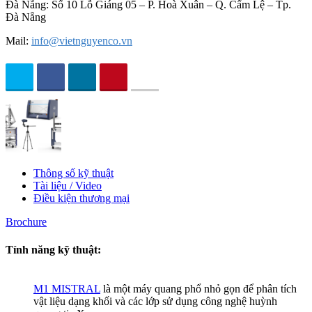
Đà Nẵng: Số 10 Lỗ Giáng 05 – P. Hoà Xuân – Q. Cẩm Lệ – Tp.
Đà Nẵng
Mail:
info@vietnguyenco.vn
Thông số kỹ thuật
Tài liệu / Video
Điều kiện thương mại
Brochure
Tính năng kỹ thuậ
t:
M1 MISTRAL
là một máy quang phổ nhỏ gọn để phân tích
vật liệu dạng khối và các lớp sử dụng công nghệ huỳnh