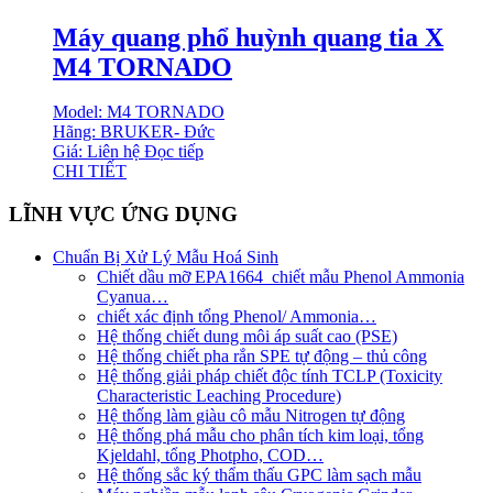
Máy quang phổ huỳnh quang tia X
M4 TORNADO
Model: M4 TORNADO
Hãng: BRUKER- Đức
Giá: Liên hệ
Đọc tiếp
CHI TIẾT
LĨNH VỰC ỨNG DỤNG
Chuẩn Bị Xử Lý Mẫu Hoá Sinh
Chiết dầu mỡ EPA1664_chiết mẫu Phenol Ammonia
Cyanua…
chiết xác định tổng Phenol/ Ammonia…
Hệ thống chiết dung môi áp suất cao (PSE)
Hệ thống chiết pha rắn SPE tự động – thủ công
Hệ thống giải pháp chiết độc tính TCLP (Toxicity
Characteristic Leaching Procedure)
Hệ thống làm giàu cô mẫu Nitrogen tự động
Hệ thống phá mẫu cho phân tích kim loại, tổng
Kjeldahl, tổng Photpho, COD…
Hệ thống sắc ký thẩm thấu GPC làm sạch mẫu