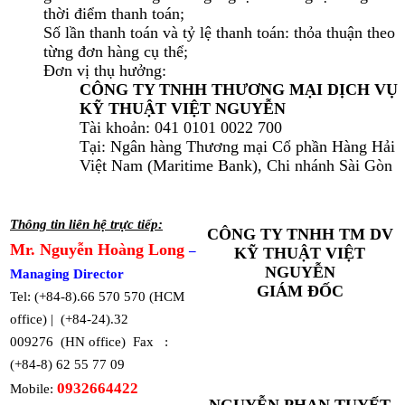
thời điểm thanh toán;
Số lần thanh toán và tỷ lệ thanh toán: thỏa thuận theo
từng đơn hàng cụ thể;
Đơn vị thụ hưởng:
CÔNG TY TNHH THƯƠNG MẠI DỊCH VỤ
KỸ THUẬT VIỆT NGUYỄN
Tài khoản: 041 0101 0022 700
Tại: Ngân hàng Thương mại Cổ phần Hàng Hải
Việt Nam (Maritime Bank), Chi nhánh Sài Gòn
Thông tin liên hệ trực tiếp:
CÔNG TY TNHH TM DV
Mr. Nguyễn Hoàng Long
–
KỸ THUẬT VIỆT
NGUYỄN
Managing Director
GIÁM ĐỐC
Tel: (+84-8).66 570 570 (HCM
office) | (+84-24).32
009276 (HN office) Fax :
(+84-8) 62 55 77 09
0932664422
Mobile:
NGUYỄN PHAN TUYẾT