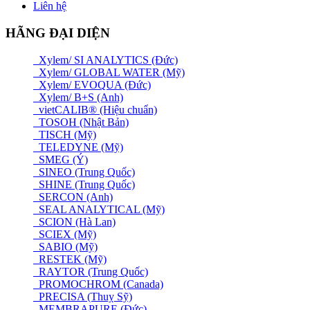
Liên hệ
HÃNG ĐẠI DIỆN
Xylem/ SI ANALYTICS (Đức)
Xylem/ GLOBAL WATER (Mỹ)
Xylem/ EVOQUA (Đức)
Xylem/ B+S (Anh)
vietCALIB® (Hiệu chuẩn)
TOSOH (Nhật Bản)
TISCH (Mỹ)
TELEDYNE (Mỹ)
SMEG (Ý)
SINEO (Trung Quốc)
SHINE (Trung Quốc)
SERCON (Anh)
SEAL ANALYTICAL (Mỹ)
SCION (Hà Lan)
SCIEX (Mỹ)
SABIO (Mỹ)
RESTEK (Mỹ)
RAYTOR (Trung Quốc)
PROMOCHROM (Canada)
PRECISA (Thuỵ Sỹ)
MEMBRAPURE (Đức)