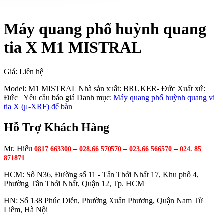
Máy quang phổ huỳnh quang
tia X M1 MISTRAL
Giá: Liên hệ
Model:
M1 MISTRAL
Nhà sản xuất:
BRUKER- Đức
Xuất xứ:
Đức
Yêu cầu báo giá
Danh mục:
Máy quang phổ huỳnh quang vi
tia X (μ-XRF) để bàn
Hỗ Trợ Khách Hàng
Mr. Hiếu
–
–
–
0817 663300
028.66 570570
023.66 566570
024. 85
871871
HCM: Số N36, Đường số 11 - Tân Thới Nhất 17, Khu phố 4,
Phường Tân Thới Nhất, Quận 12, Tp. HCM
HN: Số 138 Phúc Diễn, Phường Xuân Phương, Quận Nam Từ
Liêm, Hà Nội