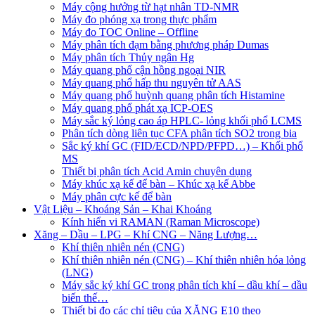
Máy cộng hưởng từ hạt nhân TD-NMR
Máy đo phóng xạ trong thực phẩm
Máy đo TOC Online – Offline
Máy phân tích đạm bằng phương pháp Dumas
Máy phân tích Thủy ngân Hg
Máy quang phổ cận hồng ngoại NIR
Máy quang phổ hấp thu nguyên tử AAS
Máy quang phổ huỳnh quang phân tích Histamine
Máy quang phổ phát xạ ICP-OES
Máy sắc ký lỏng cao áp HPLC- lỏng khối phổ LCMS
Phân tích dòng liên tục CFA phân tích SO2 trong bia
Sắc ký khí GC (FID/ECD/NPD/PFPD…) – Khối phổ
MS
Thiết bị phân tích Acid Amin chuyên dụng
Máy khúc xạ kế để bàn – Khúc xạ kế Abbe
Máy phân cực kế để bàn
Vật Liệu – Khoáng Sản – Khai Khoáng
Kính hiển vi RAMAN (Raman Microscope)
Xăng – Dầu – LPG – Khí CNG – Năng Lượng…
Khí thiên nhiên nén (CNG)
Khí thiên nhiên nén (CNG) – Khí thiên nhiên hóa lỏng
(LNG)
Máy sắc ký khí GC trong phân tích khí – dầu khí – dầu
biến thế…
Thiết bị đo các chỉ tiêu của XĂNG E10 theo