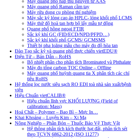
Máy quang phổ hấp thu nguyên tử AAS
Máy quang phổ Raman cầm tay
Máy rửa dụng cụ phòng thí nghiệm
Máy sắc ký lỏng cao áp HPLC- lỏng khối phổ LCMS
Máy thử độ hoà tan hợp bộ lấy mẫu tự động
Quang phổ hồng ngoại FTIR
Sắc ký khí GC (FID/ECD/NPD/PFPD…)
Sắc ký khí khối phổ GCMS/ GCMSMS
Thiết bị pha loãng mẫu cho máy đo độ hòa tan
Đào Tạo sắc ký và quang phổ thực chiến vietEDU®
Điện Tử – Bán Dẫn – RoHS
Bộ nhiệt phân cho phân tích Brominated và Phthalate
Máy đo tổng carbon TOC Online – Offline
Máy quang phổ huỳnh quang tia X phân tích các chỉ
tiêu RoHS
Hệ thống lọc nước siêu sạch RO EDI​​ toà nhà sản xuất/bệnh
viện
Hiệu Chuẩn vietCALIB®
Hiệu chuẩn lĩnh vực KHỐI LƯỢNG (Field of
calibration: Mass)
Hoá Chất – Polymer – Bao Bì – Mực In…
Khai Khoáng – Luyện Kim – Xi Mạ
Nông Nghiệp – Phân Bón – Thuốc Bảo Vệ Thực Vật
Hệ thông phân tích kích thước hạt đất, phân tích sét
theo TCVN 6862-2012 (ISO 11277)