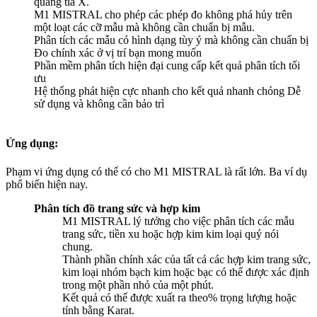
quang tia X.
M1 MISTRAL cho phép các phép đo không phá hủy trên
một loạt các cỡ mẫu mà không cần chuẩn bị mẫu.
Phân tích các mẫu có hình dạng tùy ý mà không cần chuẩn bị
Đo chính xác ở vị trí bạn mong muốn
Phần mềm phân tích hiện đại cung cấp kết quả phân tích tối
ưu
Hệ thống phát hiện cực nhanh cho kết quả nhanh chóng
Dễ
sử dụng và không cần bảo trì
Ứng dụng:
Phạm vi ứng dụng có thể có cho M1 MISTRAL là rất lớn.
Ba ví dụ
phổ biến hiện nay.
Phân tích đồ trang sức và hợp kim
M1 MISTRAL lý tưởng cho việc phân tích các mẫu
trang sức, tiền xu hoặc hợp kim kim loại quý nói
chung.
Thành phần chính xác của tất cả các hợp kim trang sức,
kim loại nhóm bạch kim hoặc bạc có thể được xác định
trong một phần nhỏ của một phút.
Kết quả có thể được xuất ra theo% trọng lượng hoặc
tính bằng Karat.