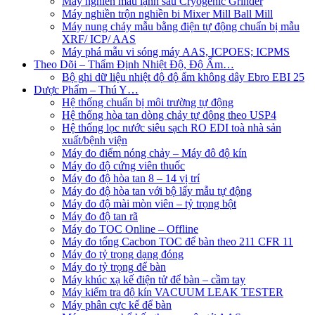
Máy nghiền mẫu lạnh sâu Cryogenic Grinder
Máy nghiền trộn nghiền bi Mixer Mill Ball Mill
Máy nung chảy mẫu bằng điện tự động chuẩn bị mẫu
XRF/ ICP/ AAS
Máy phá mẫu vi sóng máy AAS, ICPOES; ICPMS
Theo Dõi – Thẩm Định Nhiệt Độ, Độ Ẩm…
Bộ ghi dữ liệu nhiệt độ độ ẩm không dây Ebro EBI 25
Dược Phẩm – Thú Y…
Hệ thống chuẩn bị môi trường tự động
Hệ thống hòa tan dòng chảy tự động theo USP4
Hệ thống lọc nước siêu sạch RO EDI​​ toà nhà sản
xuất/bệnh viện
Máy đo điểm nóng chảy – Máy đô độ kín
Máy đo độ cứng viên thuốc
Máy đo độ hòa tan 8 – 14 vị trí
Máy đo độ hòa tan với bộ lấy mẫu tự động
Máy đo độ mài mòn viên – tỷ trọng bột
Máy đo độ tan rã
Máy đo TOC Online – Offline
Máy đo tổng Cacbon TOC để bàn theo 211 CFR 11
Máy đo tỷ trọng dạng đóng
Máy đo tỷ trọng để bàn
Máy khúc xạ kế điện tử để bàn – cầm tay
Máy kiểm tra độ kín VACUUM LEAK TESTER
Máy phân cực kế để bàn