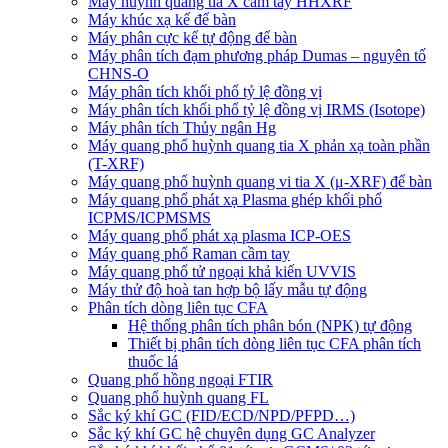
Máy huỳnh quang tia X cầm tay HHXRF
Máy khúc xạ kế để bàn
Máy phân cực kế tự động để bàn
Máy phân tích đạm phương pháp Dumas – nguyên tố
CHNS-O
Máy phân tích khối phổ tỷ lệ đồng vị
Máy phân tích khối phổ tỷ lệ đồng vị IRMS (Isotope)
Máy phân tích Thủy ngân Hg
Máy quang phổ huỳnh quang tia X phản xạ toàn phần
(T-XRF)
Máy quang phổ huỳnh quang vi tia X (μ-XRF) để bàn
Máy quang phổ phát xạ Plasma ghép khối phổ
ICPMS/ICPMSMS
Máy quang phổ phát xạ plasma ICP-OES
Máy quang phổ Raman cầm tay
Máy quang phổ tử ngoại khả kiến UVVIS
Máy thử độ hoà tan hợp bộ lấy mẫu tự động
Phân tích dòng liên tục CFA
Hệ thống phân tích phân bón (NPK) tự động
Thiết bị phân tích dòng liên tục CFA phân tích
thuốc lá
Quang phổ hồng ngoại FTIR
Quang phổ huỳnh quang FL
Sắc ký khí GC (FID/ECD/NPD/PFPD…)
Sắc ký khí GC hệ chuyên dụng GC Analyzer