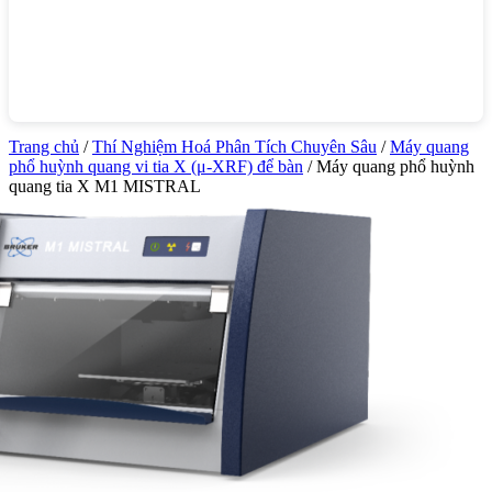
Trang chủ
/
Thí Nghiệm Hoá Phân Tích Chuyên Sâu
/
Máy quang
phổ huỳnh quang vi tia X (μ-XRF) để bàn
/ Máy quang phổ huỳnh
quang tia X M1 MISTRAL