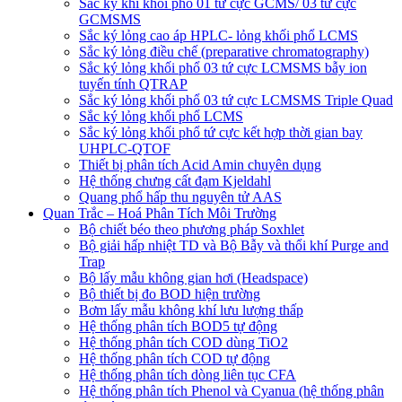
Sắc ký khí khối phổ 01 tứ cực GCMS/ 03 tứ cực
GCMSMS
Sắc ký lỏng cao áp HPLC- lỏng khối phổ LCMS
Sắc ký lỏng điều chế (preparative chromatography)
Sắc ký lỏng khối phổ 03 tứ cực LCMSMS bẫy ion
tuyến tính QTRAP
Sắc ký lỏng khối phổ 03 tứ cực LCMSMS Triple Quad
Sắc ký lỏng khối phổ LCMS
Sắc ký lỏng khối phổ tứ cực kết hợp thời gian bay
UHPLC-QTOF
Thiết bị phân tích Acid Amin chuyên dụng
Hệ thống chưng cất đạm Kjeldahl
Quang phổ hấp thu nguyên tử AAS
Quan Trắc – Hoá Phân Tích Môi Trường
Bộ chiết béo theo phương pháp Soxhlet
Bộ giải hấp nhiệt TD và Bộ Bẫy và thổi khí Purge and
Trap
Bộ lấy mẫu không gian hơi (Headspace)
Bộ thiết bị đo BOD hiện trường
Bơm lấy mẫu không khí lưu lượng thấp
Hệ thống phân tích BOD5 tự động
Hệ thống phân tích COD dùng TiO2
Hệ thống phân tích COD tự động
Hệ thống phân tích dòng liên tục CFA
Hệ thống phân tích Phenol và Cyanua (hệ thống phân