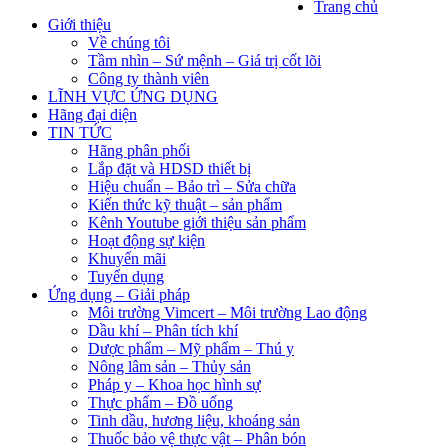
Trang chủ
Giới thiệu
Về chúng tôi
Tầm nhìn – Sứ mệnh – Giá trị cốt lõi
Công ty thành viên
LĨNH VỰC ỨNG DỤNG
Hãng đại diện
TIN TỨC
Hãng phân phối
Lắp đặt và HDSD thiết bị
Hiệu chuẩn – Bảo trì – Sửa chữa
Kiến thức kỹ thuật – sản phẩm
Kênh Youtube giới thiệu sản phẩm
Hoạt động sự kiện
Khuyến mãi
Tuyển dụng
Ứng dụng – Giải pháp
Môi trường Vimcert – Môi trường Lao động
Dầu khí – Phân tích khí
Dược phẩm – Mỹ phẩm – Thú y
Nông lâm sản – Thủy sản
Pháp y – Khoa học hình sự
Thực phẩm – Đồ uống
Tinh dầu, hương liệu, khoáng sản
Thuốc bảo vệ thực vật – Phân bón