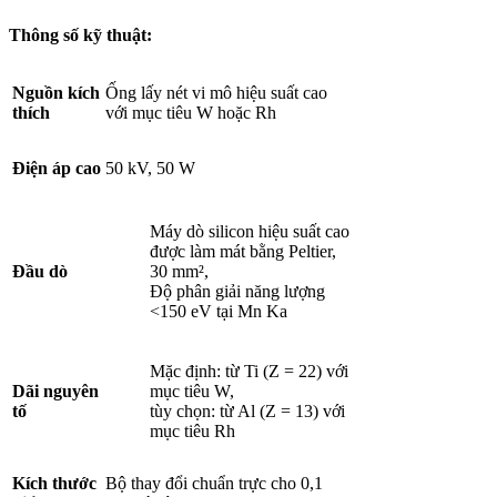
Thông số kỹ thuật:
Nguồn kích
Ống lấy nét vi mô hiệu suất cao
thích
với mục tiêu W hoặc Rh
Điện áp cao
50 kV, 50 W
Máy dò silicon hiệu suất cao
được làm mát bằng Peltier,
Đầu dò
30 mm²,
Độ phân giải năng lượng
<150 eV tại Mn Ka
Mặc định: từ Ti (Z = 22) với
Dãi nguyên
mục tiêu W,
tố
tùy chọn: từ Al (Z = 13) với
mục tiêu Rh
Kích thước
Bộ thay đổi chuẩn trực cho 0,1