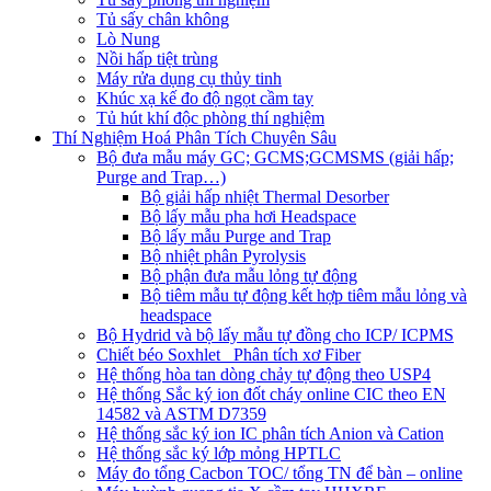
Tủ sấy chân không
Lò Nung
Nồi hấp tiệt trùng
Máy rửa dụng cụ thủy tinh
Khúc xạ kế đo độ ngọt cầm tay
Tủ hút khí độc phòng thí nghiệm
Thí Nghiệm Hoá Phân Tích Chuyên Sâu
Bộ đưa mẫu máy GC; GCMS;GCMSMS (giải hấp;
Purge and Trap…)
Bộ giải hấp nhiệt Thermal Desorber
Bộ lấy mẫu pha hơi Headspace
Bộ lấy mẫu Purge and Trap
Bộ nhiệt phân Pyrolysis
Bộ phận đưa mẫu lỏng tự động
Bộ tiêm mẫu tự động kết hợp tiêm mẫu lỏng và
headspace
Bộ Hydrid và bộ lấy mẫu tự đồng cho ICP/ ICPMS
Chiết béo Soxhlet_ Phân tích xơ Fiber
Hệ thống hòa tan dòng chảy tự động theo USP4
Hệ thống Sắc ký ion đốt cháy online CIC theo EN
14582 và ASTM D7359
Hệ thống sắc ký ion IC phân tích Anion và Cation
Hệ thống sắc ký lớp mỏng HPTLC
Máy đo tổng Cacbon TOC/ tổng TN để bàn – online