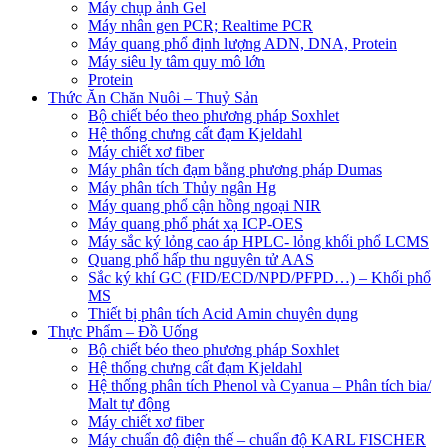
Máy chụp ảnh Gel
Máy nhân gen PCR; Realtime PCR
Máy quang phổ định lượng ADN, DNA, Protein
Máy siêu ly tâm quy mô lớn
Protein
Thức Ăn Chăn Nuôi – Thuỷ Sản
Bộ chiết béo theo phương pháp Soxhlet
Hệ thống chưng cất đạm Kjeldahl
Máy chiết xơ fiber
Máy phân tích đạm bằng phương pháp Dumas
Máy phân tích Thủy ngân Hg
Máy quang phổ cận hồng ngoại NIR
Máy quang phổ phát xạ ICP-OES
Máy sắc ký lỏng cao áp HPLC- lỏng khối phổ LCMS
Quang phổ hấp thu nguyên tử AAS
Sắc ký khí GC (FID/ECD/NPD/PFPD…) – Khối phổ
MS
Thiết bị phân tích Acid Amin chuyên dụng
Thực Phẩm – Đồ Uống
Bộ chiết béo theo phương pháp Soxhlet
Hệ thống chưng cất đạm Kjeldahl
Hệ thống phân tích Phenol và Cyanua – Phân tích bia/
Malt tự động
Máy chiết xơ fiber
Máy chuẩn độ điện thế – chuẩn độ KARL FISCHER