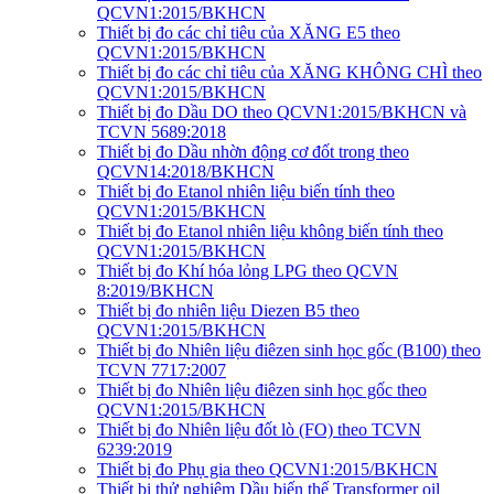
QCVN1:2015/BKHCN
Thiết bị đo các chỉ tiêu của XĂNG E5 theo
QCVN1:2015/BKHCN
Thiết bị đo các chỉ tiêu của XĂNG KHÔNG CHÌ theo
QCVN1:2015/BKHCN
Thiết bị đo Dầu DO theo QCVN1:2015/BKHCN và
TCVN 5689:2018
Thiết bị đo Dầu nhờn động cơ đốt trong theo
QCVN14:2018/BKHCN
Thiết bị đo Etanol nhiên liệu biến tính theo
QCVN1:2015/BKHCN
Thiết bị đo Etanol nhiên liệu không biến tính theo
QCVN1:2015/BKHCN
Thiết bị đo Khí hóa lỏng LPG theo QCVN
8:2019/BKHCN
Thiết bị đo nhiên liệu Diezen B5 theo
QCVN1:2015/BKHCN
Thiết bị đo Nhiên liệu điêzen sinh học gốc (B100) theo
TCVN 7717:2007
Thiết bị đo Nhiên liệu điêzen sinh học gốc theo
QCVN1:2015/BKHCN
Thiết bị đo Nhiên liệu đốt lò (FO) theo TCVN
6239:2019
Thiết bị đo Phụ gia theo QCVN1:2015/BKHCN
Thiết bị thử nghiệm Dầu biến thế Transformer oil