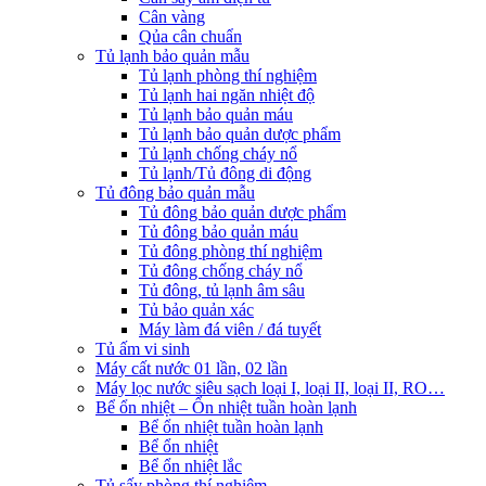
Cân vàng
Qủa cân chuẩn
Tủ lạnh bảo quản mẫu
Tủ lạnh phòng thí nghiệm
Tủ lạnh hai ngăn nhiệt độ
Tủ lạnh bảo quản máu
Tủ lạnh bảo quản dược phẩm
Tủ lạnh chống cháy nổ
Tủ lạnh/Tủ đông di động
Tủ đông bảo quản mẫu
Tủ đông bảo quản dược phẩm
Tủ đông bảo quản máu
Tủ đông phòng thí nghiệm
Tủ đông chống cháy nổ
Tủ đông, tủ lạnh âm sâu
Tủ bảo quản xác
Máy làm đá viên / đá tuyết
Tủ ấm vi sinh
Máy cất nước 01 lần, 02 lần
Máy lọc nước siêu sạch loại I, loại II, loại II, RO…
Bể ổn nhiệt – Ổn nhiệt tuần hoàn lạnh
Bể ổn nhiệt tuần hoàn lạnh
Bể ổn nhiệt
Bể ổn nhiệt lắc
Tủ sấy phòng thí nghiệm