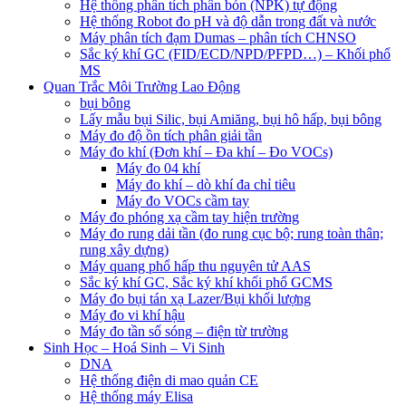
Hệ thống phân tích phân bón (NPK) tự động
Hệ thống Robot đo pH và độ dẫn trong đất và nước
Máy phân tích đạm Dumas – phân tích CHNSO
Sắc ký khí GC (FID/ECD/NPD/PFPD…) – Khối phổ
MS
Quan Trắc Môi Trường Lao Động
bụi bông
Lấy mẫu bụi Silic, bụi Amiăng, bụi hô hấp, bụi bông
Máy đo độ ồn tích phân giải tần
Máy đo khí (Đơn khí – Đa khí – Đo VOCs)
Máy đo 04 khí
Máy đo khí – dò khí đa chỉ tiêu
Máy đo VOCs cầm tay
Máy đo phóng xạ cầm tay hiện trường
Máy đo rung dải tần (đo rung cục bộ; rung toàn thân;
rung xây dựng)
Máy quang phổ hấp thu nguyên tử AAS
Sắc ký khí GC, Sắc ký khí khối phổ GCMS
Máy đo bụi tán xạ Lazer/Bụi khối lượng
Máy đo vi khí hậu
Máy đo tần số sóng – điện từ trường
Sinh Học – Hoá Sinh – Vi Sinh
DNA
Hệ thống điện di mao quản CE
Hệ thống máy Elisa