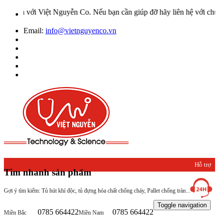
Việt Nguyễn Co. Nếu bạn cần giúp đỡ hãy liên hệ với chúng tôi qua 
Email:
info@vietnguyenco.vn
Hỗ trợ
Tìm nhanh sản phẩm
khách
Gợi ý tìm kiếm: Tủ hút khí độc, tủ đựng hóa chất chống cháy, Pallet chống tràn...
hàng
Toggle navigation
0785 664422
0785 664422
Miền Bắc
Miền Nam