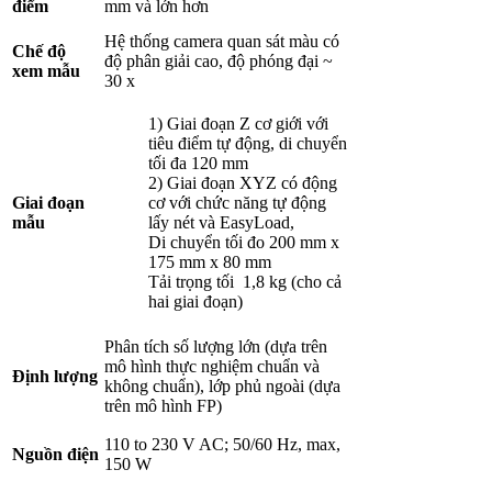
điểm
mm và lớn hơn
Hệ thống camera quan sát màu có
Chế độ
độ phân giải cao, độ phóng đại ~
xem mẫu
30 x
1) Giai đoạn Z cơ giới với
tiêu điểm tự động, di chuyển
tối đa 120 mm
2) Giai đoạn XYZ có động
Giai đoạn
cơ với chức năng tự động
mẫu
lấy nét và EasyLoad,
Di chuyển tối đo 200 mm x
175 mm x 80 mm
Tải trọng tối 1,8 kg (cho cả
hai giai đoạn)
Phân tích số lượng lớn (dựa trên
mô hình thực nghiệm chuẩn và
Định lượng
không chuẩn), lớp phủ ngoài (dựa
trên mô hình FP)
110 to 230 V AC; 50/60 Hz, max,
Nguồn điện
150 W