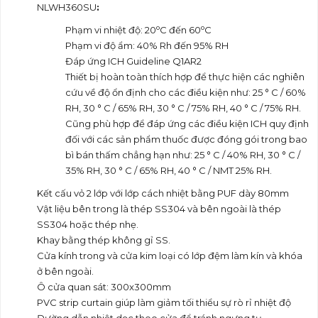
NLWH360SU
:
o
o
Phạm vi nhiệt độ: 20
C đến 60
C
Phạm vi độ ẩm: 40% Rh đến 95% RH
Đáp ứng ICH Guideline Q1AR2
Thiết bị hoàn toàn thích hợp để thực hiện các nghiên
cứu về độ ổn định cho các điều kiện như: 25 ° C / 60%
RH, 30 ° C / 65% RH, 30 ° C / 75% RH, 40 ° C / 75% RH.
Cũng phù hợp để đáp ứng các điều kiện ICH quy định
đối với các sản phẩm thuốc được đóng gói trong bao
bì bán thấm chẳng hạn như: 25 ° C / 40% RH, 30 ° C /
35% RH, 30 ° C / 65% RH, 40 ° C / NMT 25% RH.
Kết cấu vỏ 2 lớp với lớp cách nhiệt bằng PUF dày 80mm
Vật liệu bên trong là thép SS304 và bên ngoài là thép
SS304 hoặc thép nhẹ.
Khay bằng thép không gỉ SS.
Cửa kính trong và cửa kim loại có lớp đệm làm kín và khóa
ở bên ngoài.
Ô cửa quan sát: 300x300mm
PVC strip curtain giúp làm giảm tối thiểu sự rò rỉ nhiệt độ