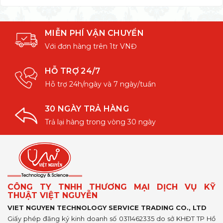
MIỄN PHÍ VẬN CHUYỂN
Với đơn hàng trên 1tr VNĐ
HỖ TRỢ 24/7
Hỗ trợ 24h/ngày và 7 ngày/tuần
30 NGÀY TRẢ HÀNG
Trả lại hàng trong vòng 30 ngày
CÔNG TY TNHH THƯƠNG MẠI DỊCH VỤ KỸ
THUẬT VIỆT NGUYỄN
VIET NGUYEN TECHNOLOGY SERVICE TRADING CO., LTD
Giấy phép đăng ký kinh doanh số 0311462335 do sở KHĐT TP Hồ