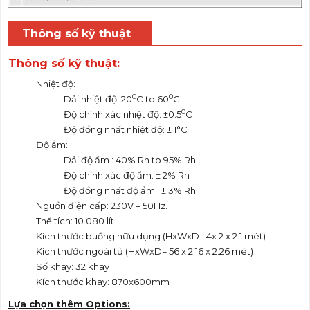
Thông số kỹ thuật
Thông số kỹ thuật:
Nhiệt độ:
0
0
Dải nhiệt độ: 20
C to 60
C
0
Độ chính xác nhiệt độ: ±0.5
C
Độ đồng nhất nhiệt độ: ± 1°C
Độ ẩm:
Dải độ ẩm : 40% Rh to 95% Rh
Độ chính xác độ ẩm: ± 2% Rh
Độ đồng nhất độ ẩm : ± 3% Rh
Nguồn điện cấp: 230V – 50Hz.
Thể tích: 10.080 lít
Kích thước buồng hữu dụng (HxWxD= 4x 2 x 2.1 mét)
Kích thước ngoài tủ (HxWxD= 56 x 2.16 x 2.26 mét)
Số khay: 32 khay
Kích thước khay: 870x600mm
Lựa chọn thêm Options: