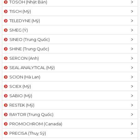
TOSOH (Nhật Bản)
t
TISCH (Mỹ)
i
o
TELEDYNE (Mỹ)
n
SMEG (Ý)
SINEO (Trung Quốc)
SHINE (Trung Quốc)
SERCON (Anh)
SEAL ANALYTICAL (Mỹ)
SCION (Hà Lan)
SCIEX (Mỹ)
SABIO (Mỹ)
RESTEK (Mỹ)
RAYTOR (Trung Quốc)
PROMOCHROM (Canada)
PRECISA (Thuỵ Sỹ)