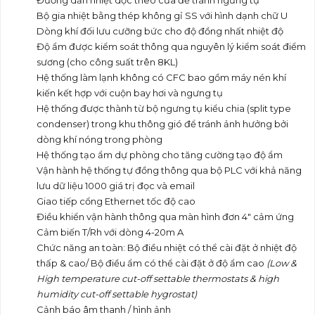
Đường dẫn nhiệt dọc theo cửa để tránh ngưng tụ
Bộ gia nhiệt bằng thép không gỉ SS với hình dạnh chữ U
Dòng khí đối lưu cưỡng bức cho độ đồng nhất nhiệt độ
Độ ẩm được kiểm soát thông qua nguyên lý kiểm soát điểm
sương (cho công suất trên 8KL)
Hệ thống làm lạnh không có CFC bao gồm máy nén khí
kiến kết hợp với cuộn bay hơi và ngưng tụ
Hệ thống được thành từ bộ ngưng tụ kiểu chia (split type
condenser) trong khu thông gió để tránh ảnh hưởng bởi
dòng khí nóng trong phòng
Hệ thống tạo ẩm dự phòng cho tăng cường tạo độ ẩm
Vận hành hệ thống tự đồng thông qua bộ PLC với khả năng
lưu dữ liệu 1000 giá trị đọc và email
Giao tiếp cổng Ethernet tốc độ cao
Điều khiển vận hành thông qua màn hình đơn 4" cảm ứng
Cảm biến T/Rh với dòng 4-20m A
Chức năng an toàn: Bộ điều nhiệt có thể cài đặt ở nhiệt độ
thấp & cao/ Bộ điều ẩm có thể cài đặt ở độ ẩm cao
(Low &
High temperature cut-off settable thermostats & high
humidity cut-off settable hygrostat)
Cảnh báo âm thanh / hình ảnh