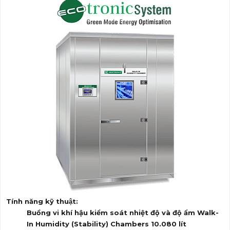
Tính năng kỹ thuật:
Bu
ồ
ng vi kh
í
h
ậ
u kiểm soát nhiệt độ và độ ẩm Walk-
In Humidity (Stability) Chambers 10.080 lít