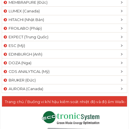
MEMBRAPURE (Đức)
LUMEX (Canada)
HITACHI (Nhật Bản)
FROILABO (Pháp)
EXPECT (Trung Quốc)
ESC (Mỹ)
EDINBURGH (Anh)
DOZA (Nga)
CDS ANALYTICAL (Mỹ)
BRUKER (Đức)
AURORA (Canada)
Trang chủ
/ Buồng vi khí hậu kiểm soát nhiệt độ và độ ẩm Walk-
In Humidity (Stability) Chambers 10.080 lít Model: NLWH360SU