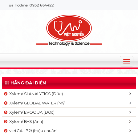
Hotline: 0932 664422
T
o
g
HÃNG ĐẠI DIỆN
g
l
Xylem/ SI ANALYTICS (Đức)
e
Xylem/ GLOBAL WATER (Mỹ)
n
a
Xylem/ EVOQUA (Đức)
v
Xylem/ B+S (Anh)
i
g
vietCALIB® (Hiệu chuẩn)
a