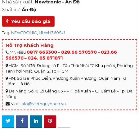
Nhà sản xuất:
Newtronic - Ấn Độ
Xuất xứ:
Ấn Độ
Yêu cầu báo giá
Tag:
NEWTRONIC
,
NLWH360SU
Hỗ Trợ Khách Hàng
0817 663300
028.66 570570
023.66
Mr. Hiếu
–
–
566570
024. 85 871871
–
HCM: Số N36, Đường số 11 - Tân Thới Nhất 17, Khu phố 4, Phường
Tân Thới Nhất, Quận 12, Tp. HCM
HN: Số 138 Phúc Diễn, Phường Xuân Phương, Quận Nam Từ
Liêm, Hà Nội
Đà Nẵng: Số 10 Lỗ Giáng 05 – P. Hoà Xuân – Q. Cẩm Lệ – Tp. Đà
Nẵng
Mail:
info@vietnguyenco.vn