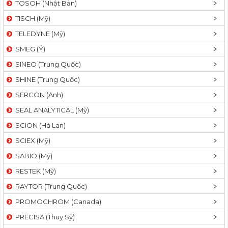
TOSOH (Nhật Bản)
t
TISCH (Mỹ)
i
o
TELEDYNE (Mỹ)
n
SMEG (Ý)
SINEO (Trung Quốc)
SHINE (Trung Quốc)
SERCON (Anh)
SEAL ANALYTICAL (Mỹ)
SCION (Hà Lan)
SCIEX (Mỹ)
SABIO (Mỹ)
RESTEK (Mỹ)
RAYTOR (Trung Quốc)
PROMOCHROM (Canada)
PRECISA (Thuỵ Sỹ)