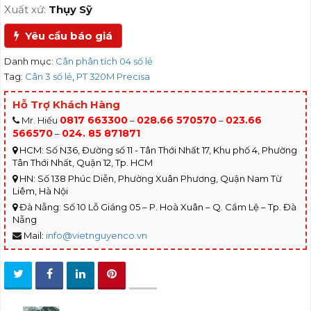
Xuất xứ:
Thụy Sỹ
Yêu cầu báo giá
Danh mục:
Cân phân tích 04 số lẻ
Tag:
Cân 3 số lẻ
,
PT 320M Precisa
Hỗ Trợ Khách Hàng
0817 663300
028.66 570570
023.66
Mr. Hiếu
–
–
566570
024. 85 871871
–
HCM: Số N36, Đường số 11 - Tân Thới Nhất 17, Khu phố 4, Phường
Tân Thới Nhất, Quận 12, Tp. HCM
HN: Số 138 Phúc Diễn, Phường Xuân Phương, Quận Nam Từ
Liêm, Hà Nội
Đà Nẵng: Số 10 Lỗ Giáng 05 – P. Hoà Xuân – Q. Cẩm Lệ – Tp. Đà
Nẵng
Mail:
info@vietnguyenco.vn