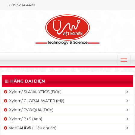
2 664422
T
o
g
HÃNG ĐẠI DIỆN
g
l
Xylem/ SI ANALYTICS (Đức)
e
Xylem/ GLOBAL WATER (Mỹ)
n
a
Xylem/ EVOQUA (Đức)
v
Xylem/ B+S (Anh)
i
g
vietCALIB® (Hiệu chuẩn)
a