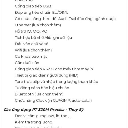
Cổng giao tiếp USB
Đáp ứng tiêu chuẩn EU/OIML
Có chức năng theo dõi Audit Trail đáp ứng ngành dược.
Ethernet (lựa chọn thêm)
Hỗ trợ IQ, OQ, PQ.
Tích hợp bộ nhớ Alibi ghi dữ liệu
Đầu vào chữ và số
Wifi (lựa chọn thêm)
Có khóa bảo mật
Cân dưới cân
Cổng giao tiếp RS232 cho máy tính/ máy in.
Thiết bị giao diện người dùng (HID)
Tare trực tiếp và nhập trọng lượng tham khảo
Tự động cảnh báo hiệu chuẩn.
Bluetooth (lựa chọn thêm)
Chức năng Clock (in GLP/GMP, auto-cal….)
Các ứng dụng PT 320M Precisa - Thụy Sỹ
Đơn vị cân: g, mg, ozt, lb, tael,…
Kiểm tra trọng lượng.