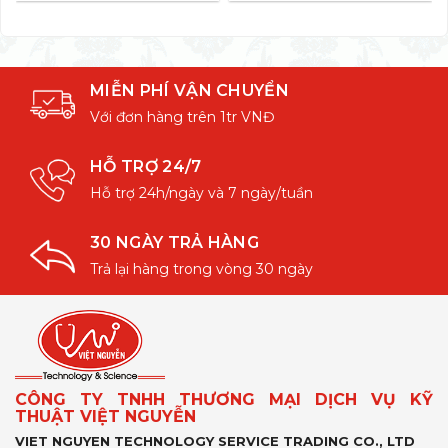
MIỄN PHÍ VẬN CHUYỂN
Với đơn hàng trên 1tr VNĐ
HỖ TRỢ 24/7
Hỗ trợ 24h/ngày và 7 ngày/tuần
30 NGÀY TRẢ HÀNG
Trả lại hàng trong vòng 30 ngày
CÔNG TY TNHH THƯƠNG MẠI DỊCH VỤ KỸ
THUẬT VIỆT NGUYỄN
VIET NGUYEN TECHNOLOGY SERVICE TRADING CO., LTD