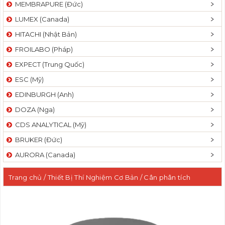
MEMBRAPURE (Đức)
LUMEX (Canada)
HITACHI (Nhật Bản)
FROILABO (Pháp)
EXPECT (Trung Quốc)
ESC (Mỹ)
EDINBURGH (Anh)
DOZA (Nga)
CDS ANALYTICAL (Mỹ)
BRUKER (Đức)
AURORA (Canada)
Trang chủ
/
Thiết Bị Thí Nghiệm Cơ Bản
/
Cân phân tích
PTN
/
Cân phân tích 04 số lẻ
/ Cân 03 số lẻ, audit trail, màn hình
cảm ứng