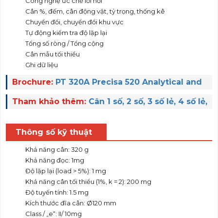
Công nghệ ức chế lỗi nổi
Cân %, đếm, cân động vật, tỷ trọng, thống kê
Chuyển đổi, chuyển đổi khu vực
Tự động kiểm tra độ lặp lại
Tổng số ròng / Tổng cộng
Cân mẫu tối thiểu
Ghi dữ liệu
Brochure:
PT 320A Precisa 520 Analytical and
Precisa balances
Tham khảo thêm:
Cân 1 số, 2 số, 3 số lẻ, 4 số lẻ,
5 số lẻ Precisa
Việt Nguyễn Co., Ltd
cung cấp
Thông số kỹ thuật
Khả năng cân: 320 g
Khả năng đọc: 1mg
Độ lặp lại (load > 5%): 1 mg
Khả năng cân tối thiểu (1%, k = 2): 200 mg
Độ tuyến tính: 1.5 mg
Kích thước đĩa cân: Ø120 mm
Class / „e“: II/ 10mg