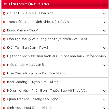
LĨNH VỰC ỨNG DỤNG
Chuẩn Bị Xử Lý Mẫu Hoá Sinh
Theo Dõi – Thẩm Định Nhiệt Độ, Độ Ẩm…
Dược Phẩm – Thú Y…
Đào Tạo sắc ký và quang phổ thực chiến vietEDU®
Điện Tử – Bán Dẫn – RoHS
Hệ thống lọc nước siêu sạch RO EDI​​ toà nhà sản xuất/bệnh viện
Hiệu Chuẩn vietCALIB®
Hoá Chất – Polymer – Bao Bì – Mực In…
Khai Khoáng – Luyện Kim – Xi Mạ
Nông Nghiệp – Phân Bón – Thuốc Bảo Vệ Thực Vật
Quan Trắc Môi Trường Lao Động
Sinh Học – Hoá Sinh – Vi Sinh