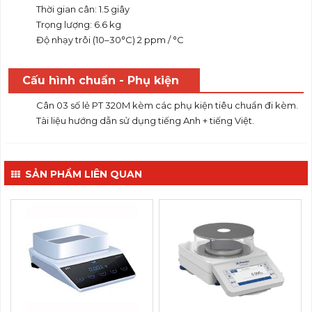
Thời gian cân: 1.5 giây
Trọng lượng: 6.6 kg
Độ nhạy trôi (10–30°C) 2 ppm / °C
Cấu hình chuẩn - Phụ kiện
Cân 03 số lẻ PT 320M kèm các phụ kiện tiêu chuẩn đi kèm.
Tài liệu hướng dẫn sử dụng tiếng Anh + tiếng Việt.
SẢN PHẨM LIÊN QUAN