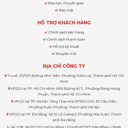
Đào tạo, chuyển giao
Bảo mật
HỖ TRỢ KHÁCH HÀNG
Chính sách bán hàng
Chính sách thanh toán
Hỗ trợ kỹ thuật
Khuyến mãi
ĐỊA CHỈ CÔNG TY
Trụ sở: 211/10/1 đường Vĩnh Viễn, Phường Vườn Lài, Thành phố Hồ Chí
Minh
VPGD tại TP. Hồ Chí Minh: N36 đường số 11 , Phường Đông Hưng
Thuận, Thành phố Hồ Chí Minh
VPGD tại TP. Hà Nội: Tầng 1 tòa nhà INTRACOM, 33 Cầu Diễn,
Phường Xuân Phương, Thành phố Hà Nội
VPGD tại TP. Đà Nẵng: Số 10 Lỗ Giáng 5, Phường Hòa Xuân, Thành
phố Đà Nẵng
Tel: 028. 66 570 570 (HCM office) | 024.85 871 871 (HN office) | 0848