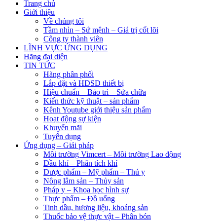
Trang chủ
Giới thiệu
Về chúng tôi
Tầm nhìn – Sứ mệnh – Giá trị cốt lõi
Công ty thành viên
LĨNH VỰC ỨNG DỤNG
Hãng đại diện
TIN TỨC
Hãng phân phối
Lắp đặt và HDSD thiết bị
Hiệu chuẩn – Bảo trì – Sửa chữa
Kiến thức kỹ thuật – sản phẩm
Kênh Youtube giới thiệu sản phẩm
Hoạt động sự kiện
Khuyến mãi
Tuyển dụng
Ứng dụng – Giải pháp
Môi trường Vimcert – Môi trường Lao động
Dầu khí – Phân tích khí
Dược phẩm – Mỹ phẩm – Thú y
Nông lâm sản – Thủy sản
Pháp y – Khoa học hình sự
Thực phẩm – Đồ uống
Tinh dầu, hương liệu, khoáng sản
Thuốc bảo vệ thực vật – Phân bón