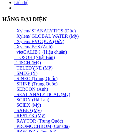
Liên hệ
HÃNG ĐẠI DIỆN
Xylem/ SI ANALYTICS (Đức)
Xylem/ GLOBAL WATER (Mỹ)
Xylem/ EVOQUA (Đức)
Xylem/ B+S (Anh)
vietCALIB® (Hiệu chuẩn)
TOSOH (Nhật Bản)
TISCH (Mỹ)
TELEDYNE (Mỹ)
SMEG (Ý)
SINEO (Trung Quốc)
SHINE (Trung Quốc)
SERCON (Anh)
SEAL ANALYTICAL (Mỹ)
SCION (Hà Lan)
SCIEX (Mỹ)
SABIO (Mỹ)
RESTEK (Mỹ)
RAYTOR (Trung Quốc)
PROMOCHROM (Canada)
PRECISA (Thuỵ Sỹ)