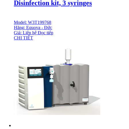
Disinfection kit, 3 syringes
Model: W3T199768
Hãng: Equova - Đức
Giá: Liên hệ
Đọc tiếp
CHI TIẾT