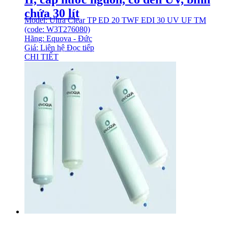
chứa 30 lít
Model: Ultra Clear TP ED 20 TWF EDI 30 UV UF TM
(code: W3T276080)
Hãng: Equova - Đức
Giá: Liên hệ
Đọc tiếp
CHI TIẾT