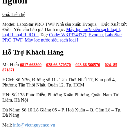
nguồn
Giá: Liên hệ
Model:
LaboStar PRO TWF
Nhà sản xuất:
Evoqua – Đức
Xuất xứ:
Đức
Yêu cầu báo giá
Danh mục:
Máy lọc nước siêu sạch loại I,
loại II, loại II, RO...
Tag:
Code: W3T324337)
,
Evoqua
,
LaboStar
PRO TWF
,
Máy lọc nước siêu sạch loại I
Hỗ Trợ Khách Hàng
Mr. Hiếu
–
–
–
0817 663300
028.66 570570
023.66 566570
024. 85
871871
HCM: Số N36, Đường số 11 - Tân Thới Nhất 17, Khu phố 4,
Phường Tân Thới Nhất, Quận 12, Tp. HCM
HN: Số 138 Phúc Diễn, Phường Xuân Phương, Quận Nam Từ
Liêm, Hà Nội
Đà Nẵng: Số 10 Lỗ Giáng 05 – P. Hoà Xuân – Q. Cẩm Lệ – Tp.
Đà Nẵng
Mail:
info@vietnguyenco.vn