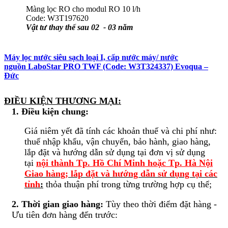
Màng lọc RO cho modul RO 10 l/h
Code: W3T197620
Vật tư thay thế sau 02 - 03 năm
Máy lọc nước siêu sạch loại I, cấp nước máy/ nước
nguồn LaboStar PRO TWF (Code: W3T324337) Evoqua –
Đức
ĐIỀU KIỆN THƯƠNG MẠI:
1. Điều kiện chung:
Giá niêm yết đã tính các khoản thuế và chi phí như:
thuế nhập khẩu, vận chuyển, bảo hành, giao hàng,
lắp đặt và hướng dẫn sử dụng tại đơn vị sử dụng
tại
nội thành Tp. Hồ Chí Minh hoặc Tp. Hà Nội
Giao hàng; lắp đặt và hướng dẫn sử dụng tại các
tỉnh
:
thỏa thuận phí trong từng trường hợp cụ thể;
2. Thời gian giao hàng:
Tùy theo thời điểm đặt hàng -
Ưu tiên đơn hàng đến trước: