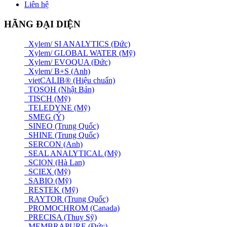
Liên hệ
HÃNG ĐẠI DIỆN
Xylem/ SI ANALYTICS (Đức)
Xylem/ GLOBAL WATER (Mỹ)
Xylem/ EVOQUA (Đức)
Xylem/ B+S (Anh)
vietCALIB® (Hiệu chuẩn)
TOSOH (Nhật Bản)
TISCH (Mỹ)
TELEDYNE (Mỹ)
SMEG (Ý)
SINEO (Trung Quốc)
SHINE (Trung Quốc)
SERCON (Anh)
SEAL ANALYTICAL (Mỹ)
SCION (Hà Lan)
SCIEX (Mỹ)
SABIO (Mỹ)
RESTEK (Mỹ)
RAYTOR (Trung Quốc)
PROMOCHROM (Canada)
PRECISA (Thuỵ Sỹ)
MEMBRAPURE (Đức)