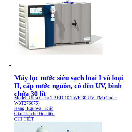
Máy lọc nước siêu sạch loại I và loại
II, cấp nước nguồn, có đèn UV, bình
chứa 30 lít
Model: Ultra Clear TP ED 10 TWF 30 UV TM (Code:
W3T276075)
Hãng: Equova - Đức
Giá: Liên hệ
Đọc tiếp
CHI TIẾT