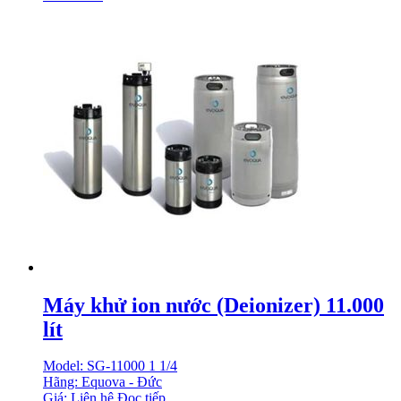
Máy khử ion nước (Deionizer) 11.000
lít
Model: SG-11000 1 1/4
Hãng: Equova - Đức
Giá: Liên hệ
Đọc tiếp