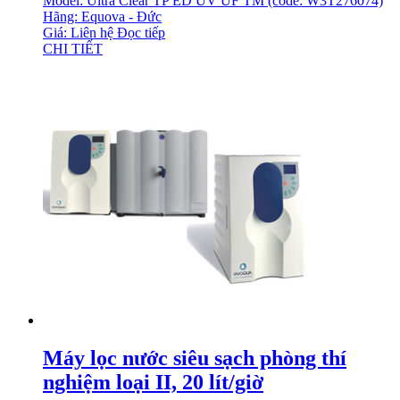
Model: Ultra Clear TP ED UV UF TM (code: W3T276074)
Hãng: Equova - Đức
Giá: Liên hệ
Đọc tiếp
CHI TIẾT
Máy lọc nước siêu sạch phòng thí
nghiệm loại II, 20 lít/giờ