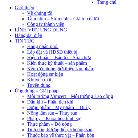
Trang chủ
Giới thiệu
Về chúng tôi
Tầm nhìn – Sứ mệnh – Giá trị cốt lõi
Công ty thành viên
LĨNH VỰC ỨNG DỤNG
Hãng đại diện
TIN TỨC
Hãng phân phối
Lắp đặt và HDSD thiết bị
Hiệu chuẩn – Bảo trì – Sửa chữa
Kiến thức kỹ thuật – sản phẩm
Kênh Youtube giới thiệu sản phẩm
Hoạt động sự kiện
Khuyến mãi
Tuyển dụng
Ứng dụng – Giải pháp
Môi trường Vimcert – Môi trường Lao động
Dầu khí – Phân tích khí
Dược phẩm – Mỹ phẩm – Thú y
Nông lâm sản – Thủy sản
Pháp y – Khoa học hình sự
Thực phẩm – Đồ uống
Tinh dầu, hương liệu, khoáng sản
Thuốc bảo vệ thực vật – Phân bón