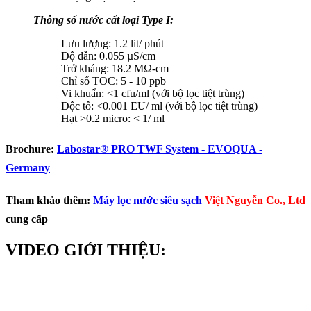
Thông số nước cất loại Type I:
Lưu lượng: 1.2 lit/ phút
Độ dẫn: 0.055 µS/cm
Trở kháng: 18.2 MΩ-cm
Chỉ số TOC: 5 - 10 ppb
Vi khuẩn: <1 ​cfu/ml (với bộ lọc tiệt trùng)
Độc tố: <0.001 EU/ ml (với bộ lọc tiệt trùng)
Hạt >0.2 micro: ​< 1/ ml
Brochure:
Labostar® PRO TWF System - EVOQUA -
Germany
Tham khảo thêm:
Máy lọc nước siêu sạch
Việt Nguyễn Co., Ltd
cung cấp
VIDEO GIỚI THIỆU: