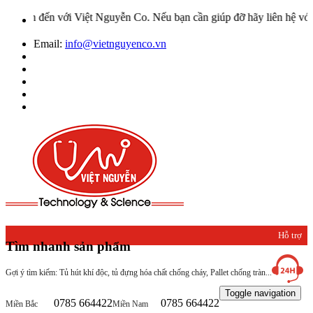
ới Việt Nguyễn Co. Nếu bạn cần giúp đỡ hãy liên hệ với chúng tôi qu
Email:
info@vietnguyenco.vn
Hỗ trợ
Tìm nhanh sản phẩm
khách
Gợi ý tìm kiếm: Tủ hút khí độc, tủ đựng hóa chất chống cháy, Pallet chống tràn...
hàng
Toggle navigation
0785 664422
0785 664422
Miền Bắc
Miền Nam