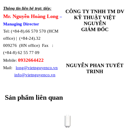
Thông tin liên hệ trực tiếp:
CÔNG TY TNHH TM DV
Mr. Nguyễn Hoàng Long
–
KỸ THUẬT VIỆT
NGUYỄN
Managing Director
GIÁM ĐỐC
Tel: (+84-8).66 570 570 (HCM
office) | (+84-24).32
009276 (HN office) Fax :
(+84-8) 62 55 77 09
0932664422
Mobile:
NGUYỄN PHAN TUYẾT
Mail:
long@vietnguyenco.vn
TRINH
info@vietnguyenco.vn
Sản phẩm liên quan