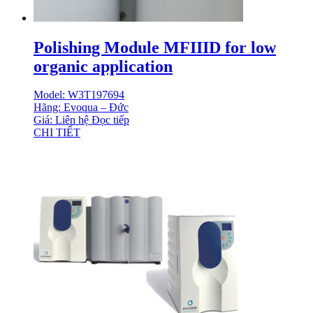
Polishing Module MFIIID for low
organic application
Model: W3T197694
Hãng: Evoqua – Đức
Giá: Liên hệ
Đọc tiếp
CHI TIẾT