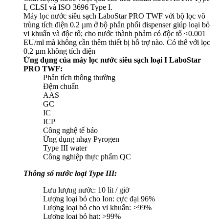
I, CLSI và ISO 3696 Type I.
Máy lọc nước siêu sạch LaboStar PRO TWF với bộ lọc vô
trùng tích điện 0.2 µm ở bộ phân phối dispenser giúp loại bỏ
vi khuẩn và độc tố; cho nước thành phảm có độc tố <0.001
EU/ml mà không cần thêm thiết bị hỗ trợ nào. Có thể với lọc
0.2 µm không tích điện
Ứng dụng của máy lọc nước siêu sạch loại I LaboStar
PRO TWF:
Phân tích thông thường
Đệm chuẩn
AAS
GC
IC
ICP
Công nghệ tế báo
Ứng dụng nhạy Pyrogen
Type III water
Công nghiệp thực phẩm QC
Thông số nước loại Type III:
Lưu lượng nước: 10 lít / giờ
Lượng loại bỏ cho Ion: cực đại 96%
Lượng loại bỏ cho vi khuẩn: >99%
Lượng loại bỏ hạt: >99%