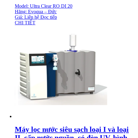
Model: Ultra Clear RO DI 20
Hãng: Evoqua – Đức
Giá: Liên hệ
Đọc tiếp
CHI TIẾT
Máy lọc nước siêu sạch loại I và loại
II, cấp nước nguồn, có đèn UV, bình