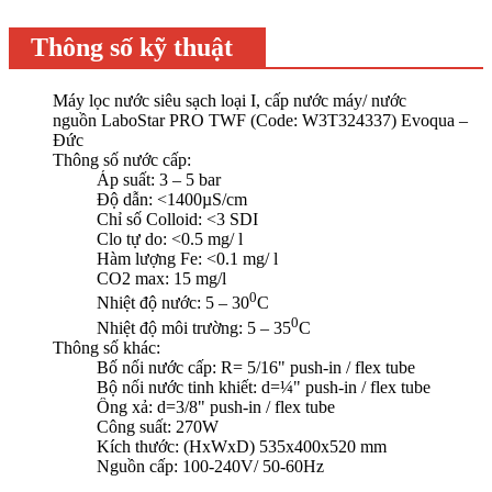
Thông số kỹ thuật
Máy lọc nước siêu sạch loại I, cấp nước máy/ nước
nguồn LaboStar PRO TWF (Code: W3T324337) Evoqua –
Đức
Thông số nước cấp:
Áp suất: 3 – 5 bar
Độ dẫn: <1400​µS/cm
Chỉ số Colloid: <3 SDI
Clo tự do: <0.5 mg/ l
Hàm lượng Fe: <0.1 mg/ l
CO2 max: 15 mg/l
0
Nhiệt độ nước: 5 – 30
C
0
Nhiệt độ môi trường: 5 – 35
C
Thông số khác:
Bố nối nước cấp: ​R= 5/16" push-in / flex tube
Bộ nối nước tinh khiết: ​d=¼" push-in / flex tube
Ống xả: d=3/8" push-in / flex tube
Công suất: 270W
Kích thước: (HxWxD) 535x400x520 mm
Nguồn cấp: 100-240V/ 50-60Hz