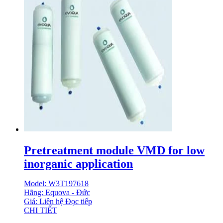
Pretreatment module VMD for low
inorganic application
Model: W3T197618
Hãng: Equova - Đức
Giá: Liên hệ
Đọc tiếp
CHI TIẾT