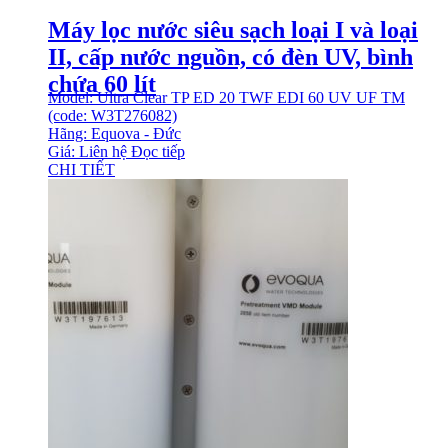
Máy lọc nước siêu sạch loại I và loại
II, cấp nước nguồn, có đèn UV, bình
chứa 60 lít
Model: Ultra Clear TP ED 20 TWF EDI 60 UV UF TM
(code: W3T276082)
Hãng: Equova - Đức
Giá: Liên hệ
Đọc tiếp
CHI TIẾT