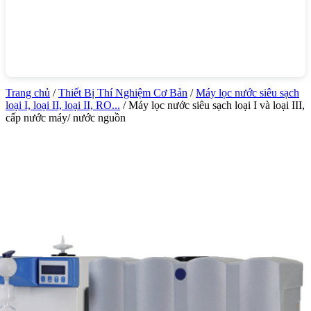
Trang chủ
/
Thiết Bị Thí Nghiệm Cơ Bản
/
Máy lọc nước siêu sạch
loại I, loại II, loại II, RO...
/ Máy lọc nước siêu sạch loại I và loại III,
cấp nước máy/ nước nguồn