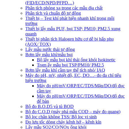
(FID/ECD/NPD/PFPD…)
Phân tích phóng xạ trong các mẫu địa chất
Phân tích và chuẩn độ tự động
Thiết bị – Test khí phát hiện nhanh khí trong môi
trường
Thiết bị lấy mẫu PUF, bụi TSP; PM10; PM2.5 xung
quanh
Thiết bị phân tích Halogen hữu cơ dễ bị hấp phụ
(AOX/ TOX)
Lấy mẫu nước thải tự động
Bơm lấy mẫu khí/mẫu bụi
Bộ lấy mẫu bụi khí thải ống khói Isokinetic
Trạm ấy mẫu bụi TSP/PM10/ PM2.5
Bơm lấy mẫu khí cầm tay thể tích nhỏ/ IAQ
Máy đo pH, mV, nhiệt độ, EC, DO…- đo đa chỉ tiêu
hiện trường
Máy đo pH/mV/ORP/EC/TDS/Mặn/DO/độ đục
cầm tay
Máy đo pH/mV/ORP/EC/TDS/Mặn/DO/độ đục
để bàn
Bộ đo B.O.D5 và tủ BOD
Bộ đo C.O.D (máy phá mẫu COD – máy đo quang)
Bộ lọc chân không TSS/ Bộ lọc vi sinh
Đo lưu tốc dòng chảy kênh hở – kênh kín
Lấy mẫu SO2/CO/NOx ống khói