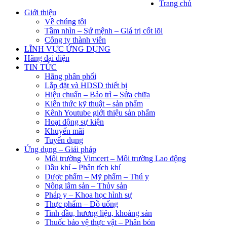
Trang chủ
Giới thiệu
Về chúng tôi
Tầm nhìn – Sứ mệnh – Giá trị cốt lõi
Công ty thành viên
LĨNH VỰC ỨNG DỤNG
Hãng đại diện
TIN TỨC
Hãng phân phối
Lắp đặt và HDSD thiết bị
Hiệu chuẩn – Bảo trì – Sửa chữa
Kiến thức kỹ thuật – sản phẩm
Kênh Youtube giới thiệu sản phẩm
Hoạt động sự kiện
Khuyến mãi
Tuyển dụng
Ứng dụng – Giải pháp
Môi trường Vimcert – Môi trường Lao động
Dầu khí – Phân tích khí
Dược phẩm – Mỹ phẩm – Thú y
Nông lâm sản – Thủy sản
Pháp y – Khoa học hình sự
Thực phẩm – Đồ uống
Tinh dầu, hương liệu, khoáng sản
Thuốc bảo vệ thực vật – Phân bón