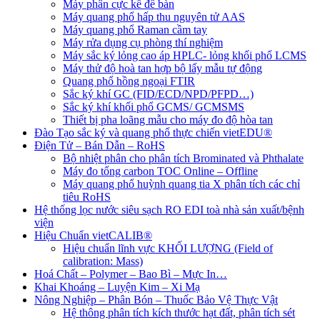
Máy phân cực kế để bàn
Máy quang phổ hấp thu nguyên tử AAS
Máy quang phổ Raman cầm tay
Máy rửa dụng cụ phòng thí nghiệm
Máy sắc ký lỏng cao áp HPLC- lỏng khối phổ LCMS
Máy thử độ hoà tan hợp bộ lấy mẫu tự động
Quang phổ hồng ngoại FTIR
Sắc ký khí GC (FID/ECD/NPD/PFPD…)
Sắc ký khí khối phổ GCMS/ GCMSMS
Thiết bị pha loãng mẫu cho máy đo độ hòa tan
Đào Tạo sắc ký và quang phổ thực chiến vietEDU®
Điện Tử – Bán Dẫn – RoHS
Bộ nhiệt phân cho phân tích Brominated và Phthalate
Máy đo tổng carbon TOC Online – Offline
Máy quang phổ huỳnh quang tia X phân tích các chỉ
tiêu RoHS
Hệ thống lọc nước siêu sạch RO EDI​​ toà nhà sản xuất/bệnh
viện
Hiệu Chuẩn vietCALIB®
Hiệu chuẩn lĩnh vực KHỐI LƯỢNG (Field of
calibration: Mass)
Hoá Chất – Polymer – Bao Bì – Mực In…
Khai Khoáng – Luyện Kim – Xi Mạ
Nông Nghiệp – Phân Bón – Thuốc Bảo Vệ Thực Vật
Hệ thông phân tích kích thước hạt đất, phân tích sét