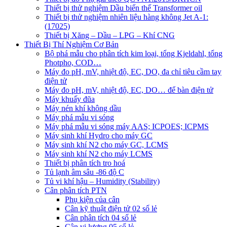
Thiết bị thử nghiệm Dầu biến thế Transformer oil
Thiết bị thử nghiệm nhiên liệu hàng không Jet A-1:
(17025)
Thiết bị Xăng – Dầu – LPG – Khí CNG
Thiết Bị Thí Nghiệm Cơ Bản
Bộ phá mẫu cho phân tích kim loại, tổng Kjeldahl, tổng
Photpho, COD…
Máy đo pH, mV, nhiệt độ, EC, DO, đa chỉ tiêu cầm tay
điện tử
Máy đo pH, mV, nhiệt độ, EC, DO… để bàn điện tử
Máy khuấy đũa
Máy nén khí không dầu
Máy phá mẫu vi sóng
Máy phá mẫu vi sóng máy AAS; ICPOES; ICPMS
Máy sinh khí Hydro cho máy GC
Máy sinh khí N2 cho máy GC, LCMS
Máy sinh khí N2 cho máy LCMS
Thiết bị phân tích tro hoá
Tủ lạnh âm sâu -86 độ C
Tủ vi khí hậu – Humidity (Stability)
Cân phân tích PTN
Phụ kiện của cân
Cân kỹ thuật điện tử 02 số lẻ
Cân phân tích 04 số lẻ
Cân vi lượng 05 số lẻ