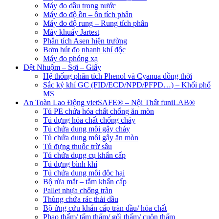
Máy đo dầu trong nước
Máy đo độ ồn – ồn tích phân
Máy đo độ rung – Rung tích phân
Máy khuấy Jartest
Phân tích Asen hiện trường
Bơm hút đo nhanh khí độc
Máy đo phóng xạ
Dệt Nhuộm – Sợi – Giấy
Hệ thống phân tích Phenol và Cyanua đồng thời
Sắc ký khí GC (FID/ECD/NPD/PFPD…) – Khối phổ
MS
An Toàn Lao Động vietSAFE® – Nội Thất funiLAB®
Tủ PE chứa hóa chất chống ăn mòn
Tủ đựng hóa chất chống cháy
Tủ chứa dung môi gây cháy
Tủ chứa dung môi gây ăn mòn
Tủ đựng thuốc trừ sâu
Tủ chứa dụng cụ khẩn cấp
Tủ đựng bình khí
Tủ chứa dung môi độc hại
Bộ rửa mắt – tắm khẩn cấp
Pallet nhựa chống tràn
Thùng chứa rác thải dầu
Bộ ứng cứu khẩn cấp tràn dầu/ hóa chất
Phao thấm/ tấm thấm/ gối thấm/ cuộn thấm