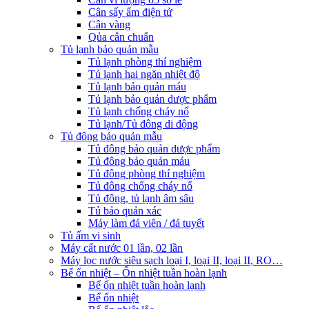
Cân sấy ẩm điện tử
Cân vàng
Qủa cân chuẩn
Tủ lạnh bảo quản mẫu
Tủ lạnh phòng thí nghiệm
Tủ lạnh hai ngăn nhiệt độ
Tủ lạnh bảo quản máu
Tủ lạnh bảo quản dược phẩm
Tủ lạnh chống cháy nổ
Tủ lạnh/Tủ đông di động
Tủ đông bảo quản mẫu
Tủ đông bảo quản dược phẩm
Tủ đông bảo quản máu
Tủ đông phòng thí nghiệm
Tủ đông chống cháy nổ
Tủ đông, tủ lạnh âm sâu
Tủ bảo quản xác
Máy làm đá viên / đá tuyết
Tủ ấm vi sinh
Máy cất nước 01 lần, 02 lần
Máy lọc nước siêu sạch loại I, loại II, loại II, RO…
Bể ổn nhiệt – Ổn nhiệt tuần hoàn lạnh
Bể ổn nhiệt tuần hoàn lạnh
Bể ổn nhiệt