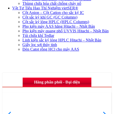
Thùng chứa hóa chất chống cháy nổ
Vật Tư Tiêu Hao Thí Nghiệm vietSER®
Cột Anion – Cột Cation cho sắc ký IC
Cột sắc ký khí GC (GC Columns)
Cột sắc ký lỏng HPLC (HPLC Columns)
Phụ kiện máy AAS hãng Hitachi – Nhật Bản
Phụ kiện máy quang phổ UVVIS Hitachi – Nhật Bản
Túi chứa khí Tedlar
Linh kiện sắc ký lỏng HPLC Hitachi – Nhật Bản
Giấy lọc sợi thủy tinh
Đèn Catot rỗng HCl cho máy AAS
Hãng phân phối - Đại diện