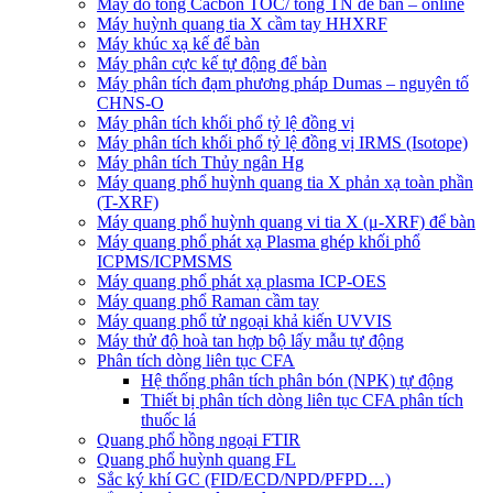
Máy đo tổng Cacbon TOC/ tổng TN để bàn – online
Máy huỳnh quang tia X cầm tay HHXRF
Máy khúc xạ kế để bàn
Máy phân cực kế tự động để bàn
Máy phân tích đạm phương pháp Dumas – nguyên tố
CHNS-O
Máy phân tích khối phổ tỷ lệ đồng vị
Máy phân tích khối phổ tỷ lệ đồng vị IRMS (Isotope)
Máy phân tích Thủy ngân Hg
Máy quang phổ huỳnh quang tia X phản xạ toàn phần
(T-XRF)
Máy quang phổ huỳnh quang vi tia X (μ-XRF) để bàn
Máy quang phổ phát xạ Plasma ghép khối phổ
ICPMS/ICPMSMS
Máy quang phổ phát xạ plasma ICP-OES
Máy quang phổ Raman cầm tay
Máy quang phổ tử ngoại khả kiến UVVIS
Máy thử độ hoà tan hợp bộ lấy mẫu tự động
Phân tích dòng liên tục CFA
Hệ thống phân tích phân bón (NPK) tự động
Thiết bị phân tích dòng liên tục CFA phân tích
thuốc lá
Quang phổ hồng ngoại FTIR
Quang phổ huỳnh quang FL
Sắc ký khí GC (FID/ECD/NPD/PFPD…)