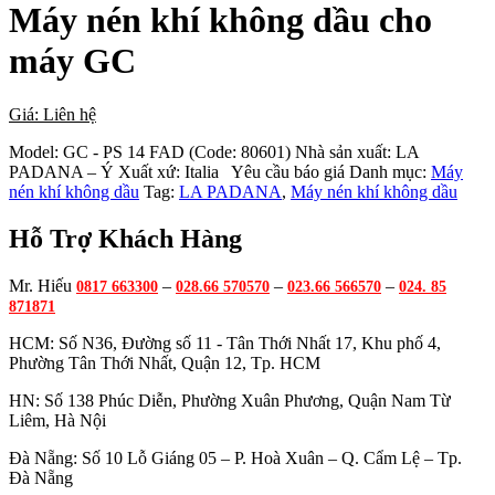
Máy nén khí không dầu cho
máy GC
Giá: Liên hệ
Model:
GC - PS 14 FAD (Code: 80601)
Nhà sản xuất:
LA
PADANA – Ý
Xuất xứ:
Italia
Yêu cầu báo giá
Danh mục:
Máy
nén khí không dầu
Tag:
LA PADANA
,
Máy nén khí không dầu
Hỗ Trợ Khách Hàng
Mr. Hiếu
–
–
–
0817 663300
028.66 570570
023.66 566570
024. 85
871871
HCM: Số N36, Đường số 11 - Tân Thới Nhất 17, Khu phố 4,
Phường Tân Thới Nhất, Quận 12, Tp. HCM
HN: Số 138 Phúc Diễn, Phường Xuân Phương, Quận Nam Từ
Liêm, Hà Nội
Đà Nẵng: Số 10 Lỗ Giáng 05 – P. Hoà Xuân – Q. Cẩm Lệ – Tp.
Đà Nẵng