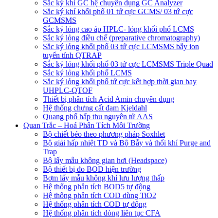
Sắc ký khí GC hệ chuyên dụng GC Analyzer
Sắc ký khí khối phổ 01 tứ cực GCMS/ 03 tứ cực
GCMSMS
Sắc ký lỏng cao áp HPLC- lỏng khối phổ LCMS
Sắc ký lỏng điều chế (preparative chromatography)
Sắc ký lỏng khối phổ 03 tứ cực LCMSMS bẫy ion
tuyến tính QTRAP
Sắc ký lỏng khối phổ 03 tứ cực LCMSMS Triple Quad
Sắc ký lỏng khối phổ LCMS
Sắc ký lỏng khối phổ tứ cực kết hợp thời gian bay
UHPLC-QTOF
Thiết bị phân tích Acid Amin chuyên dụng
Hệ thống chưng cất đạm Kjeldahl
Quang phổ hấp thu nguyên tử AAS
Quan Trắc – Hoá Phân Tích Môi Trường
Bộ chiết béo theo phương pháp Soxhlet
Bộ giải hấp nhiệt TD và Bộ Bẫy và thổi khí Purge and
Trap
Bộ lấy mẫu không gian hơi (Headspace)
Bộ thiết bị đo BOD hiện trường
Bơm lấy mẫu không khí lưu lượng thấp
Hệ thống phân tích BOD5 tự động
Hệ thống phân tích COD dùng TiO2
Hệ thống phân tích COD tự động
Hệ thống phân tích dòng liên tục CFA