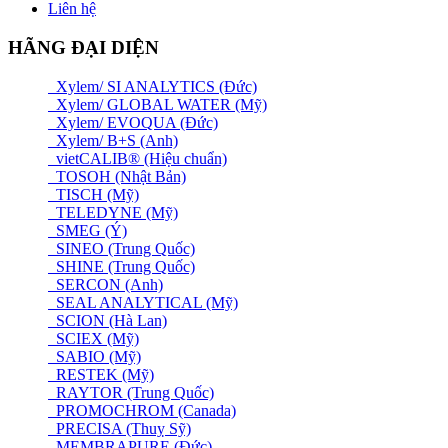
Liên hệ
HÃNG ĐẠI DIỆN
Xylem/ SI ANALYTICS (Đức)
Xylem/ GLOBAL WATER (Mỹ)
Xylem/ EVOQUA (Đức)
Xylem/ B+S (Anh)
vietCALIB® (Hiệu chuẩn)
TOSOH (Nhật Bản)
TISCH (Mỹ)
TELEDYNE (Mỹ)
SMEG (Ý)
SINEO (Trung Quốc)
SHINE (Trung Quốc)
SERCON (Anh)
SEAL ANALYTICAL (Mỹ)
SCION (Hà Lan)
SCIEX (Mỹ)
SABIO (Mỹ)
RESTEK (Mỹ)
RAYTOR (Trung Quốc)
PROMOCHROM (Canada)
PRECISA (Thuỵ Sỹ)
MEMBRAPURE (Đức)