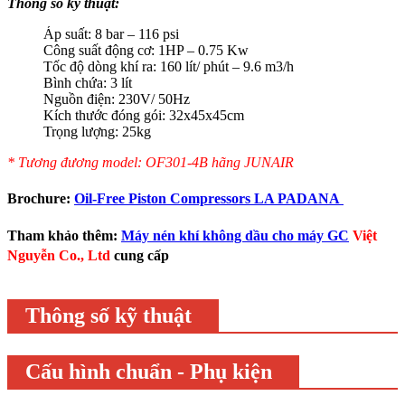
Thông số kỹ thuật:
Áp suất: 8 bar – 116 psi
Công suất động cơ: 1HP – 0.75 Kw
Tốc độ dòng khí ra: 160 lít/ phút – 9.6 m3/h
Bình chứa: 3 lít
Nguồn điện: 230V/ 50Hz
Kích thước đóng gói: 32x45x45cm
Trọng lượng: 25kg
* Tương đương model:
OF301-4B hãng JUNAIR
Brochure:
Oil-Free Piston Compressors LA PADANA
Tham khảo thêm:
Máy nén khí không dầu cho máy GC
Việt
Nguyễn Co., Ltd
cung cấp
Thông số kỹ thuật
Cấu hình chuẩn - Phụ kiện