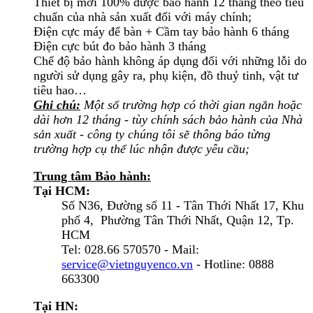
Thiết bị mới 100% được bảo hành 12 tháng theo tiêu
chuẩn của nhà sản xuất đối với máy chính;
Điện cực máy để bàn + Cầm tay bảo hành 6 tháng
Điện cực bút đo bảo hành 3 tháng
Chế độ bảo hành không áp dụng đối với những lỗi do
người sử dụng gây ra, phụ kiện, đồ thuỷ tinh, vật tư
tiêu hao…
Ghi chú:
Một số trường hợp có thời gian ngắn hoặc
dài hơn 12 tháng - tùy chính sách bảo hành của Nhà
sản xuất - công ty chúng tôi sẽ thông báo từng
trường hợp cụ thể lúc nhận được yêu cầu;
Trung tâm Bảo hành:
Tại HCM:
Số N36, Đường số 11 - Tân Thới Nhất 17, Khu
phố 4, Phường Tân Thới Nhất, Quận 12, Tp.
HCM
Tel: 028.66 570570 - Mail:
service@vietnguyenco.vn
- Hotline: 0888
663300
Tại HN: