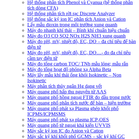
Hệ thống phân tích Phenol và Cyanua (hệ thống phân
tích dòng CFA)
Hệ thống phân tích rời rạc Discrete Analyzer
Hệ thống sắc ký ion IC phân tích Anion và Cation
Lấy mẫu dioxin trong môi trường xung quanh
Máy đo nhanh khí thải – Bình khí chuẩn hiệu chuẩn
Máy đo O3 CO SO2 NOx H2S NH3 xung quanh
Máy đo pH, mV, nhiệt độ, EC, DO – đa chỉ tiêu để bàn
điện tử
Máy đo pH, mV, nhiệt độ, EC, DO…- đo đa chỉ tiêu
cầm tay điện tử
Máy đo tổng carbon TOC/ TNb mẫu lỏng; mẫu rắn
Máy đo tổng họat độ phóng xạ Alpha Beta
Máy lấy mẫu khí thải ống khói Isokinetic – Non
Isokinetic
Máy phân tích thủy ngân Hg dạng vết
Máy quang phổ hấp thu nguyên tử AAS
Máy quang phổ hồng ngoại FTIR đo dầu trong nước
Máy quang phổ phân tích nước để bàn – hiện trường
Máy quang phổ phát xạ Plasma ghép khối phổ
ICPMS/ICPMSMS
Máy quang phổ phát xạ plasma ICP-OES
Máy quang phổ tử ngoại khả kiến UVVIS
Máy sắc ký ion IC đo Anion và Cation
Máy sắc ký khí khối phổ GCMS – sắc ký khí GC