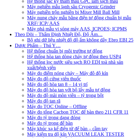
Hệ thống sắc ký thẩm thấu GPC làm sạch mẫu
Máy nghiền mẫu lạnh sâu Cryogenic Grinder
Máy nghiền trộn nghiền bi Mixer Mill Ball Mill
Máy nung chảy mẫu bằng điện tự động chuẩn bị mẫu
XRF/ ICP/ AAS
Máy phá mẫu vi sóng máy AAS, ICPOES; ICPMS
Theo Dõi – Thẩm Định Nhiệt Độ, Độ Ẩm…
Bộ ghi dữ liệu nhiệt độ độ ẩm không dây Ebro EBI 25
Dược Phẩm – Thú Y…
Hệ thống chuẩn bị môi trường tự động
Hệ thống hòa tan dòng chảy tự động theo USP4
Hệ thống lọc nước siêu sạch RO EDI​​ toà nhà sản
xuất/bệnh viện
Máy đo điểm nóng chảy – Máy đô độ kín
Máy đo độ cứng viên thuốc
Máy đo độ hòa tan 8 – 14 vị trí
Máy đo độ hòa tan với bộ lấy mẫu tự động
Máy đo độ mài mòn viên – tỷ trọng bột
Máy đo độ tan rã
Máy đo TOC Online – Offline
Máy đo tổng Cacbon TOC để bàn theo 211 CFR 11
Máy đo tỷ trọng dạng đóng
Máy đo tỷ trọng để bàn
Máy khúc xạ kế điện tử để bàn – cầm tay
Máy kiểm tra độ kín VACUUM LEAK TESTER