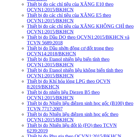
Thiết bị đo các chỉ tiêu của XĂNG E10 theo
QCVN1:2015/BKHCN
Thiết bị đo các chỉ tiêu của XĂNG E5 theo
QCVN1:2015/BKHCN
Thiết bị đo các chỉ tiêu của XĂNG KHÔNG CHÌ theo
QCVN1:2015/BKHCN
Thiết bị đo Dầu DO theo QCVN1:2015/BKHCN và
TCVN 5689:2018
Thiết bị đo Dầu nhờn động cơ đốt trong theo
QCVN14:2018/BKHCN
Thiết bị đo Etanol nhiên liệu biến tính theo
QCVN1:2015/BKHCN
Thiết bị đo Etanol nhiên liệu không biến tính theo
QCVN1:2015/BKHCN
Thiết bị đo Khí hóa lỏng LPG theo QCVN
8:2019/BKHCN
Thiết bị đo nhiên liệu Diezen B5 theo
QCVN1:2015/BKHCN
Thiết bị đo Nhiên liệu điêzen sinh học gốc (B100) theo
TCVN 7717:2007
Thiết bị đo Nhiên liệu điêzen sinh học gốc theo
QCVN1:2015/BKHCN
Thiết bị đo Nhiên liệu đốt lò (FO) theo TCVN
6239:2019
Thiết bị đo Phụ gia theo QCVN1:2015/BKHCN