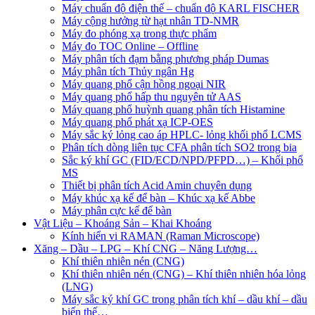
Máy chuẩn độ điện thế – chuẩn độ KARL FISCHER
Máy cộng hưởng từ hạt nhân TD-NMR
Máy đo phóng xạ trong thực phẩm
Máy đo TOC Online – Offline
Máy phân tích đạm bằng phương pháp Dumas
Máy phân tích Thủy ngân Hg
Máy quang phổ cận hồng ngoại NIR
Máy quang phổ hấp thu nguyên tử AAS
Máy quang phổ huỳnh quang phân tích Histamine
Máy quang phổ phát xạ ICP-OES
Máy sắc ký lỏng cao áp HPLC- lỏng khối phổ LCMS
Phân tích dòng liên tục CFA phân tích SO2 trong bia
Sắc ký khí GC (FID/ECD/NPD/PFPD…) – Khối phổ
MS
Thiết bị phân tích Acid Amin chuyên dụng
Máy khúc xạ kế để bàn – Khúc xạ kế Abbe
Máy phân cực kế để bàn
Vật Liệu – Khoáng Sản – Khai Khoáng
Kính hiển vi RAMAN (Raman Microscope)
Xăng – Dầu – LPG – Khí CNG – Năng Lượng…
Khí thiên nhiên nén (CNG)
Khí thiên nhiên nén (CNG) – Khí thiên nhiên hóa lỏng
(LNG)
Máy sắc ký khí GC trong phân tích khí – dầu khí – dầu
biến thế…