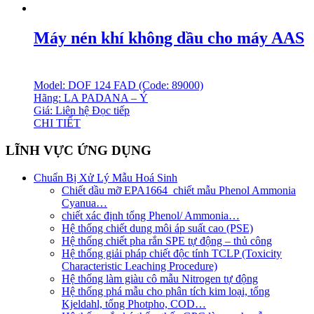
Máy nén khí không dầu cho máy AAS
Model: DOF 124 FAD (Code: 89000)
Hãng: LA PADANA – Ý
Giá: Liên hệ
Đọc tiếp
CHI TIẾT
LĨNH VỰC ỨNG DỤNG
Chuẩn Bị Xử Lý Mẫu Hoá Sinh
Chiết dầu mỡ EPA1664_chiết mẫu Phenol Ammonia
Cyanua…
chiết xác định tổng Phenol/ Ammonia…
Hệ thống chiết dung môi áp suất cao (PSE)
Hệ thống chiết pha rắn SPE tự động – thủ công
Hệ thống giải pháp chiết độc tính TCLP (Toxicity
Characteristic Leaching Procedure)
Hệ thống làm giàu cô mẫu Nitrogen tự động
Hệ thống phá mẫu cho phân tích kim loại, tổng
Kjeldahl, tổng Photpho, COD…