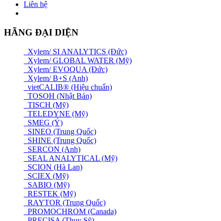
Liên hệ
HÃNG ĐẠI DIỆN
Xylem/ SI ANALYTICS (Đức)
Xylem/ GLOBAL WATER (Mỹ)
Xylem/ EVOQUA (Đức)
Xylem/ B+S (Anh)
vietCALIB® (Hiệu chuẩn)
TOSOH (Nhật Bản)
TISCH (Mỹ)
TELEDYNE (Mỹ)
SMEG (Ý)
SINEO (Trung Quốc)
SHINE (Trung Quốc)
SERCON (Anh)
SEAL ANALYTICAL (Mỹ)
SCION (Hà Lan)
SCIEX (Mỹ)
SABIO (Mỹ)
RESTEK (Mỹ)
RAYTOR (Trung Quốc)
PROMOCHROM (Canada)
PRECISA (Thuỵ Sỹ)