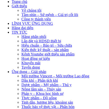
Trang chủ
Giới thiệu
Về chúng tôi
Tầm nhìn – Sứ mệnh – Giá trị cốt lõi
Công ty thành viên
LĨNH VỰC ỨNG DỤNG
Hãng đại diện
TIN TỨC
Hãng phân phối
Lắp đặt và HDSD thiết bị
Hiệu chuẩn – Bảo trì – Sửa chữa
Kiến thức kỹ thuật – sản phẩm
Kênh Youtube giới thiệu sản phẩm
Hoạt động sự kiện
Khuyến mãi
Tuyển dụng
Ứng dụng – Giải pháp
Môi trường Vimcert – Môi trường Lao động
Dầu khí – Phân tích khí
Dược phẩm – Mỹ phẩm – Thú y
Nông lâm sản – Thủy sản
Pháp y – Khoa học hình sự
Thực phẩm – Đồ uống
Tinh dầu, hương liệu, khoáng sản
Thuốc bảo vệ thực vật – Phân bón