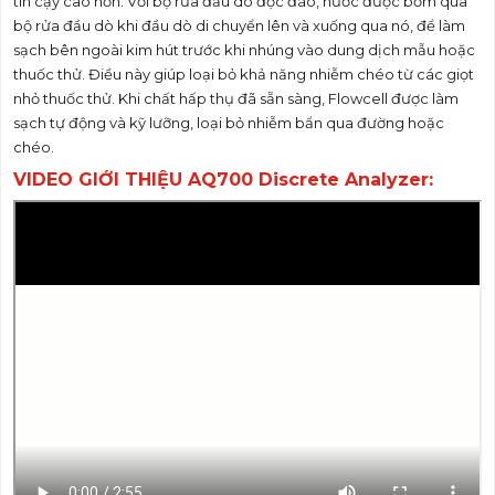
tin cậy cao hơn. Với bộ rửa đầu dò độc đáo, nước được bơm qua
bộ rửa đầu dò khi đầu dò di chuyển lên và xuống qua nó, để làm
sạch bên ngoài kim hút trước khi nhúng vào dung dịch mẫu hoặc
thuốc thử. Điều này giúp loại bỏ khả năng nhiễm chéo từ các giọt
nhỏ thuốc thử. Khi chất hấp thụ đã sẵn sàng, Flowcell được làm
sạch tự động và kỹ lưỡng, loại bỏ nhiễm bẩn qua đường hoặc
chéo.
VIDEO GIỚI THIỆU AQ700 Discrete Analyzer: