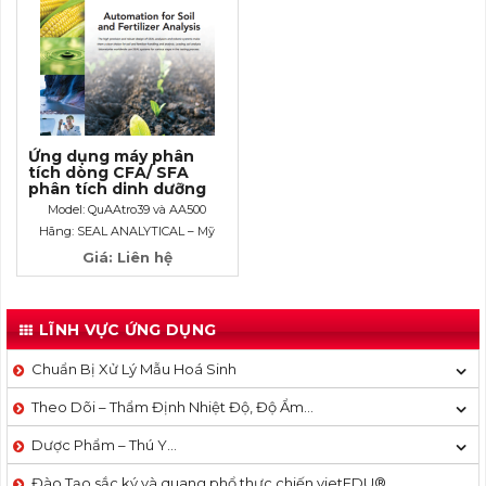
Ứng dụng máy phân
tích dòng CFA/ SFA
phân tích dinh dưỡng
Đất và phân bón
Model: QuAAtro39 và AA500
Hãng: SEAL ANALYTICAL – Mỹ
Giá: Liên hệ
LĨNH VỰC ỨNG DỤNG
Chuẩn Bị Xử Lý Mẫu Hoá Sinh
Theo Dõi – Thẩm Định Nhiệt Độ, Độ Ẩm…
Dược Phẩm – Thú Y…
Đào Tạo sắc ký và quang phổ thực chiến vietEDU®