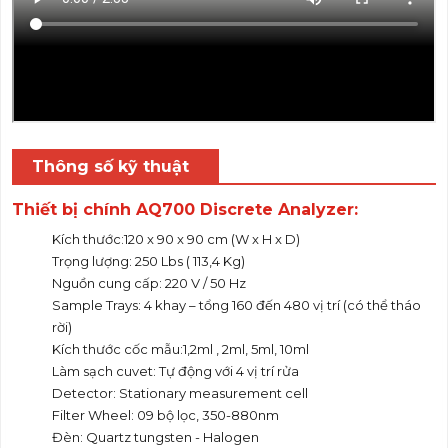
Thông số kỹ thuật
Thiết bị chính
AQ700 Discrete Analyzer:
Kích thước:120 x 90 x 90 cm (W x H x D)
Trọng lượng: 250 Lbs ( 113,4 Kg)
Nguồn cung cấp: 220 V / 50 Hz
Sample Trays: 4 khay – tổng 160 đến 480 vị trí (có thể tháo
rời)
Kích thước cốc mẫu:1,2ml , 2ml, 5ml, 10ml
Làm sạch cuvet: Tự động với 4 vị trí rửa
Detector: Stationary measurement cell
Filter Wheel: 09 bộ lọc, 350-880nm
Đèn: Quartz tungsten - Halogen