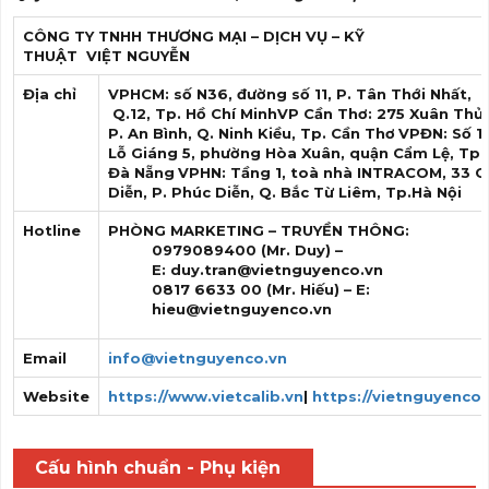
CÔNG TY TNHH THƯƠNG MẠI – DỊCH VỤ – KỸ
THUẬT
VIỆT NGUYỄN
Địa chỉ
VPHCM: số N36, đường số 11, P. Tân Thới Nhất,
Q.12, Tp. Hồ Chí Minh
VP Cần Thơ: 275 Xuân Thủy
P. An Bình, Q. Ninh Kiều, Tp. Cần Thơ
VPĐN: Số 1
Lỗ Giáng 5, phường Hòa Xuân, quận Cẩm Lệ, Tp.
Đà Nẵng
VPHN: Tầng 1, toà nhà INTRACOM, 33 C
Diễn, P. Phúc Diễn, Q. Bắc Từ Liêm, Tp.Hà Nội
Hotline
PHÒNG MARKETING – TRUYỀN THÔNG:
0979089400
(Mr. Duy) –
E: duy.tran
@vietnguyenco.vn
0817 6633 00
(Mr. Hiếu) – E:
hieu
@vietnguyenco.vn
Email
info@vietnguyenco.vn
Website
https://www.vietcalib.vn
|
https://vietnguyenco.
Cấu hình chuẩn - Phụ kiện