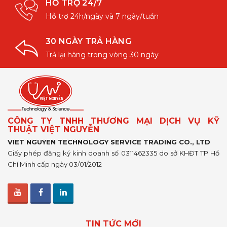
HỖ TRỢ 24/7
Hỗ trợ 24h/ngày và 7 ngày/tuần
30 NGÀY TRẢ HÀNG
Trả lại hàng trong vòng 30 ngày
CÔNG TY TNHH THƯƠNG MẠI DỊCH VỤ KỸ
THUẬT VIỆT NGUYỄN
VIET NGUYEN TECHNOLOGY SERVICE TRADING CO., LTD
Giấy phép đăng ký kinh doanh số 0311462335 do sở KHĐT TP Hồ
Chí Minh cấp ngày 03/01/2012
TIN TỨC MỚI