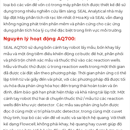
loại bỏ các vấn đề vốn có trong máy phân tích được thiết kế để sử
dụng trong nhiều nghiên cứu lâm sàng. SEAL Analytical nhà máy
lắp đặt Máy phân tích rời rạc lớn nhất ở Hoa Kỳ và SEAL vẫn đang
không ngừng phát triển phần mềm và phần cứng cho các ứng
dụng phân tích hóa lý cụ thể đặc biệt trong lĩnh vực môi trường.
Nguyên lý hoạt động AQ700:
SEAL AQ700 sử dụng bốn cánh tay robot lấy mẫu, bốn khay lấy
mẫu và một ống tiêm điều khiển động cơ bước để hút, phân phối
và phối trộn chính xác mẫu và thuốc thử vào các reaction wells.
Mẫu và thuốc thử được ủ trong reaction wells trong một thời gian
đã được cài đặt sẵn theo phương pháp. Thời gian phản ứng có thể
lập trình từ vài giây đến vài phút, với các phương pháp đã được tối
ưu hóa đưa phản ứng hóa học đến trạng thái hoàn toàn và ổn
định, đảm bảo giới hạn phát hiện thấp và khả năng tái lập tốt. Một
cánh tay robot thứ hai di chuyển thuốc thử / mẫu từ các reaction
wells đến khu vực detector. Các mẫu sau phản ứng luôn được
đọc ở cùng một vị trí phía trước detector, trong cùng một cuvet
thủy tinh, loại bỏ các vấn đề về xước và sai lệch hệ quang. Với thiết
kế dạng Flowcell, không phải khay, hệ quang hay cuvet giúp độ