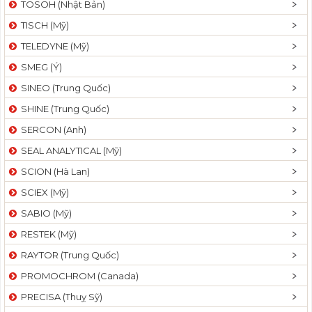
TOSOH (Nhật Bản)
t
TISCH (Mỹ)
i
o
TELEDYNE (Mỹ)
n
SMEG (Ý)
SINEO (Trung Quốc)
SHINE (Trung Quốc)
SERCON (Anh)
SEAL ANALYTICAL (Mỹ)
SCION (Hà Lan)
SCIEX (Mỹ)
SABIO (Mỹ)
RESTEK (Mỹ)
RAYTOR (Trung Quốc)
PROMOCHROM (Canada)
PRECISA (Thuỵ Sỹ)