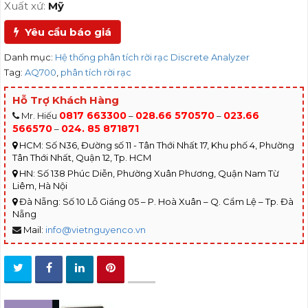
Xuất xứ:
Mỹ
Yêu cầu báo giá
Danh mục:
Hệ thống phân tích rời rạc Discrete Analyzer
Tag:
AQ700
,
phân tích rời rạc
Hỗ Trợ Khách Hàng
0817 663300
028.66 570570
023.66
Mr. Hiếu
–
–
566570
024. 85 871871
–
HCM: Số N36, Đường số 11 - Tân Thới Nhất 17, Khu phố 4, Phường
Tân Thới Nhất, Quận 12, Tp. HCM
HN: Số 138 Phúc Diễn, Phường Xuân Phương, Quận Nam Từ
Liêm, Hà Nội
Đà Nẵng: Số 10 Lỗ Giáng 05 – P. Hoà Xuân – Q. Cẩm Lệ – Tp. Đà
Nẵng
Mail:
info@vietnguyenco.vn