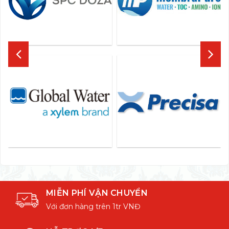
MIỄN PHÍ VẬN CHUYỂN
Với đơn hàng trên 1tr VNĐ