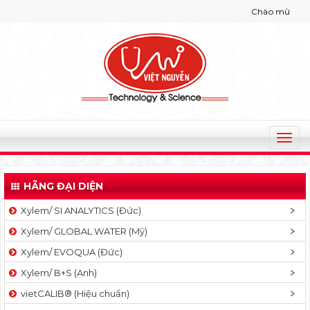
Chào mừng bạn đến với
T
o
g
HÃNG ĐẠI DIỆN
g
l
Xylem/ SI ANALYTICS (Đức)
e
Xylem/ GLOBAL WATER (Mỹ)
n
a
Xylem/ EVOQUA (Đức)
v
Xylem/ B+S (Anh)
i
g
vietCALIB® (Hiệu chuẩn)
a