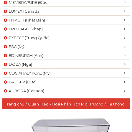
MEMBRAPURE (Đức)
LUMEX (Canada)
HITACHI (Nhật Bản)
FROILABO (Pháp)
EXPECT (Trung Quốc)
ESC (Mỹ)
EDINBURGH (Anh)
DOZA (Nga)
CDS ANALYTICAL (Mỹ)
BRUKER (Đức)
AURORA (Canada)
Trang chủ
/
Quan Trắc - Hoá Phân Tích Môi Trường
/
Hệ thống
phân tích rời rạc Discrete Analyzer
/ Máy phân tích rời rạc
AQ700 Discrete Analyzer