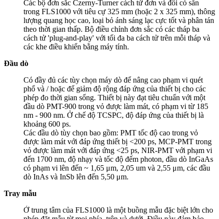
Các bộ đơn sắc Czerny-Turner cách tử đơn và đôi có sẵn
trong FLS1000 với tiêu cự 325 mm (hoặc 2 x 325 mm), thông
lượng quang học cao, loại bỏ ánh sáng lạc cực tốt và phân tán
theo thời gian thấp. Bộ điều chỉnh đơn sắc có các tháp ba
cách tử 'plug-and-play' với tối đa ba cách tử trên mỗi tháp và
các khe điều khiển bằng máy tính.
Đầu dò
Có đầy đủ các tùy chọn máy dò để nâng cao phạm vi quét
phổ và / hoặc để giảm độ rộng đáp ứng của thiết bị cho các
phép đo thời gian sống. Thiết bị này đạt tiêu chuẩn với một
đầu dò PMT-900 trong vỏ được làm mát, có phạm vi từ 185
nm - 900 nm. Ở chế độ TCSPC, độ đáp ứng của thiết bị là
khoảng 600 ps.
Các đầu dò tùy chọn bao gồm: PMT tốc độ cao trong vỏ
được làm mát với đáp ứng thiết bị <200 ps, MCP-PMT trong
vỏ được làm mát với đáp ứng <25 ps, NIR-PMT với phạm vi
đến 1700 nm, độ nhạy và tốc độ đếm photon, đầu dò InGaAs
có phạm vi lên đến ~ 1,65 μm, 2,05 um và 2,55 μm, các đầu
dò InAs và InSb lên đến 5,50 μm.
Tray mẫu
Ở trung tâm của FLS1000 là một buồng mẫu đặc biệt lớn cho
phép đặt mẫu từ mọi phía, trên và dưới. Điều này đảm bảo