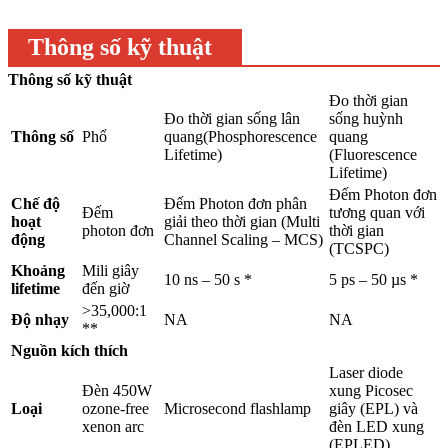
Thông số kỹ thuật
Thông số kỹ thuật
Đo thời gian
Đo thời gian sống lân
sống huỳnh
Thông số
Phổ
quang(Phosphorescence
quang
Lifetime)
(Fluorescence
Lifetime)
Đếm Photon đơn
Chế độ
Đếm Photon đơn phân
Đếm
tương quan với
hoạt
giải theo thời gian (Multi
photon đơn
thời gian
động
Channel Scaling – MCS)
(TCSPC)
Khoảng
Mili giây
10 ns – 50 s *
5 ps – 50 µs *
lifetime
đến giờ
>35,000:1
Độ nhạy
NA
NA
**
Nguồn kích thích
Laser diode
Đèn 450W
xung Picosec
Loại
ozone-free
Microsecond flashlamp
giây (EPL) và
xenon arc
đèn LED xung
(EPLED)