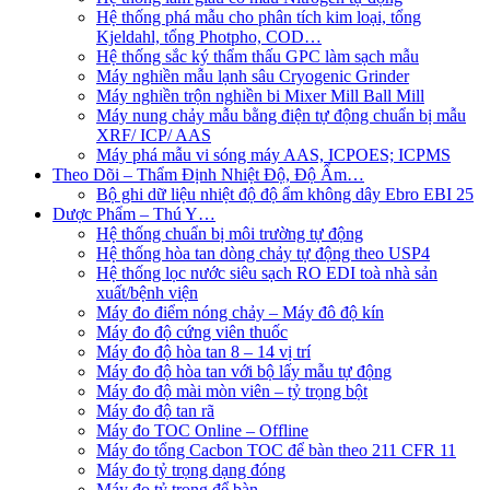
Hệ thống phá mẫu cho phân tích kim loại, tổng
Kjeldahl, tổng Photpho, COD…
Hệ thống sắc ký thẩm thấu GPC làm sạch mẫu
Máy nghiền mẫu lạnh sâu Cryogenic Grinder
Máy nghiền trộn nghiền bi Mixer Mill Ball Mill
Máy nung chảy mẫu bằng điện tự động chuẩn bị mẫu
XRF/ ICP/ AAS
Máy phá mẫu vi sóng máy AAS, ICPOES; ICPMS
Theo Dõi – Thẩm Định Nhiệt Độ, Độ Ẩm…
Bộ ghi dữ liệu nhiệt độ độ ẩm không dây Ebro EBI 25
Dược Phẩm – Thú Y…
Hệ thống chuẩn bị môi trường tự động
Hệ thống hòa tan dòng chảy tự động theo USP4
Hệ thống lọc nước siêu sạch RO EDI​​ toà nhà sản
xuất/bệnh viện
Máy đo điểm nóng chảy – Máy đô độ kín
Máy đo độ cứng viên thuốc
Máy đo độ hòa tan 8 – 14 vị trí
Máy đo độ hòa tan với bộ lấy mẫu tự động
Máy đo độ mài mòn viên – tỷ trọng bột
Máy đo độ tan rã
Máy đo TOC Online – Offline
Máy đo tổng Cacbon TOC để bàn theo 211 CFR 11
Máy đo tỷ trọng dạng đóng
Máy đo tỷ trọng để bàn