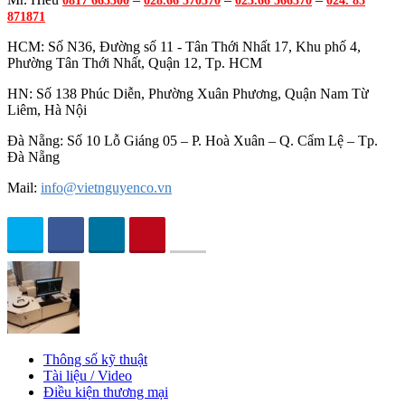
0817 663300
028.66 570570
023.66 566570
024. 85
871871
HCM: Số N36, Đường số 11 - Tân Thới Nhất 17, Khu phố 4,
Phường Tân Thới Nhất, Quận 12, Tp. HCM
HN: Số 138 Phúc Diễn, Phường Xuân Phương, Quận Nam Từ
Liêm, Hà Nội
Đà Nẵng: Số 10 Lỗ Giáng 05 – P. Hoà Xuân – Q. Cẩm Lệ – Tp.
Đà Nẵng
Mail:
info@vietnguyenco.vn
Thông số kỹ thuật
Tài liệu / Video
Điều kiện thương mại