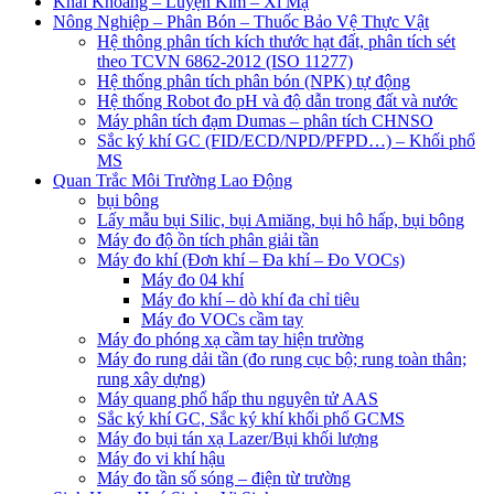
Khai Khoáng – Luyện Kim – Xi Mạ
Nông Nghiệp – Phân Bón – Thuốc Bảo Vệ Thực Vật
Hệ thông phân tích kích thước hạt đất, phân tích sét
theo TCVN 6862-2012 (ISO 11277)
Hệ thống phân tích phân bón (NPK) tự động
Hệ thống Robot đo pH và độ dẫn trong đất và nước
Máy phân tích đạm Dumas – phân tích CHNSO
Sắc ký khí GC (FID/ECD/NPD/PFPD…) – Khối phổ
MS
Quan Trắc Môi Trường Lao Động
bụi bông
Lấy mẫu bụi Silic, bụi Amiăng, bụi hô hấp, bụi bông
Máy đo độ ồn tích phân giải tần
Máy đo khí (Đơn khí – Đa khí – Đo VOCs)
Máy đo 04 khí
Máy đo khí – dò khí đa chỉ tiêu
Máy đo VOCs cầm tay
Máy đo phóng xạ cầm tay hiện trường
Máy đo rung dải tần (đo rung cục bộ; rung toàn thân;
rung xây dựng)
Máy quang phổ hấp thu nguyên tử AAS
Sắc ký khí GC, Sắc ký khí khối phổ GCMS
Máy đo bụi tán xạ Lazer/Bụi khối lượng
Máy đo vi khí hậu
Máy đo tần số sóng – điện từ trường