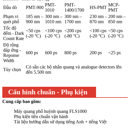
PMT-
PMT-
MCP-
Đầu dò
PMT-900
HS-PMT
1010
1400/1700
PMT
Phạm vi
185 nm –
300 nm –
300 nm –
230 nm –
200 nm –
quét phổ
900 nm
1010 nm
1700 nm
870 nm
850 nm
Tốc độ
<50 cps
<100 cps
<200 cps
<100 cps
<50 cps
đếm - Dark
(-20 °C)
(-20 °C)
(-80 °C)
(-20 °C)
(-20 °C)
Count Rate
Độ rộng
đáp ứng -
600 ps
600 ps
800 ps
200 ps
<25 ps
Reponse
Width
Có sẵn các bộ nhân quang và analogue detectors lên
Tùy chọn
đến 5.500 nm
Cấu hình chuẩn - Phụ kiện
Cung cấp bao gồm:
Máy quang phổ huỳnh quang FLS1000
Phụ kiện tiêu chuẩn vận hành
Tài liệu hướng dẫn sử dụng tiếng Anh + tiếng Việt