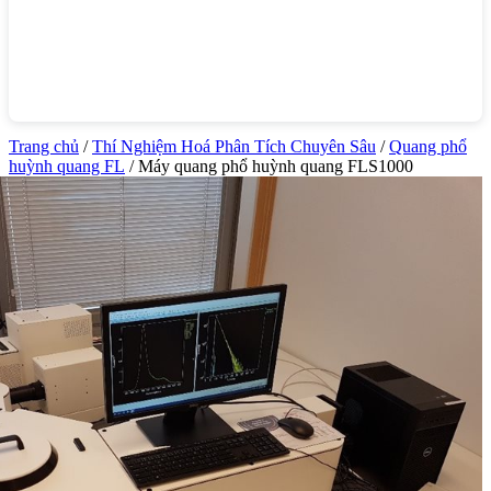
Trang chủ
/
Thí Nghiệm Hoá Phân Tích Chuyên Sâu
/
Quang phổ
huỳnh quang FL
/ Máy quang phổ huỳnh quang FLS1000