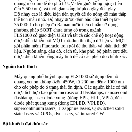
quang mô-đun để đo phổ từ UV đến giữa hồng ngoại (lên
đến 5.500 nm), và thời gian sống từ pico giây đến giây.
Độ nhạy cao là điều kiện tiên quyết để đo nồng độ mẫu thấp,
thể tích mẫu nhỏ. Độ nhạy được đảm bảo của thiết bị là>
35.000: 1 cho phép đo Raman nước tiêu chuẩn sử dụng
phương pháp SQRT chưa từng có trong ngành.
FLS1000 có giao diện USB và tất cả các chế độ hoạt động
được điều khiển bởi MỘT mô-đun thu thập dữ liệu và MỘT
gói phần mềm Fluoracle trọn gói để thu thập và phân tích dữ
liệu. Nguồn sáng, đầu dò, cách tử, khe phổ, bộ phân cực đều
được điều khiển bằng máy tính để có các phép đo chính xác.
Nguồn kích thích
Máy quang phổ huỳnh quang FLS1000 sử dụng đèn hồ
quang xenon không ôzôn 450W, từ 230 nm đến> 1000 nm
cho các phép đo ở trạng thái ổn định. Các nguồn khác có thể
được tích hợp bao gồm microsecond flashlamps, nanosecond
flashlamp, laser diode xung (dòng EPL, HPL, VPL), đèn
diode phát quang xung (dòng EPLED, VPLED),
supercontinuum lasers, Ti:sapphire lasers, Q-switched solid
state lasers và OPOs, dye lasers, và infrared CW
Bộ khuếch đại đơn sắc