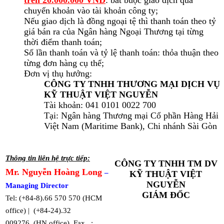
chuyển khoản vào tài khoản công ty;
Nếu giao dịch là đồng ngoại tệ thì thanh toán theo tỷ
giá bán ra của Ngân hàng Ngoại Thương tại từng
thời điểm thanh toán;
Số lần thanh toán và tỷ lệ thanh toán: thỏa thuận theo
từng đơn hàng cụ thể;
Đơn vị thụ hưởng:
CÔNG TY TNHH THƯƠNG MẠI DỊCH VỤ
KỸ THUẬT VIỆT NGUYỄN
Tài khoản: 041 0101 0022 700
Tại: Ngân hàng Thương mại Cổ phần Hàng Hải
Việt Nam (Maritime Bank), Chi nhánh Sài Gòn
Thông tin liên hệ trực tiếp:
CÔNG TY TNHH TM DV
Mr. Nguyễn Hoàng Long
–
KỸ THUẬT VIỆT
NGUYỄN
Managing Director
GIÁM ĐỐC
Tel: (+84-8).66 570 570 (HCM
office) | (+84-24).32
009276 (HN office) Fax :