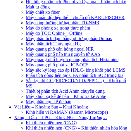
Hệ thống phân tích Phenol và Cyanua – Phân tích bia/
Malt tự động
Máy chiết xơ fiber
Máy chuẩn độ điện thế – chuẩn độ KARL FISCHER
Máy cộng hưởng từ hạt nhân TD-NMR
Máy đo phóng xạ trong thực phẩm
Máy đo TOC Online – Offline
Máy phân tích đạm bằng phương pháp Dumas
Máy phân tích Thủy ngân Hg
Máy quang phổ cận hồng ngoại NIR
Máy quang phổ hấp thu nguyên tử AAS
Máy quang phổ huỳnh quang phân tích Histamine
Máy quang phổ phát xạ ICP-OES
Máy sắc ký lỏng cao áp HPLC- lỏng khối phổ LCMS
Phân tích dòng liên tục CFA phân tích SO2 trong bia
Sắc ký khí GC (FID/ECD/NPD/PFPD…) – Khối phổ
MS
Thiết bị phân tích Acid Amin chuyên dụng
Máy khúc xạ kế để bàn – Khúc xạ kế Abbe
Máy phân cực kế để bàn
Vật Liệu – Khoáng Sản – Khai Khoáng
Kính hiển vi RAMAN (Raman Microscope)
Xăng – Dầu – LPG – Khí CNG – Năng Lượng…
Khí thiên nhiên nén (CNG)
Khí thiên nhiên nén (CNG) – Khí thiên nhiên hóa lỏng