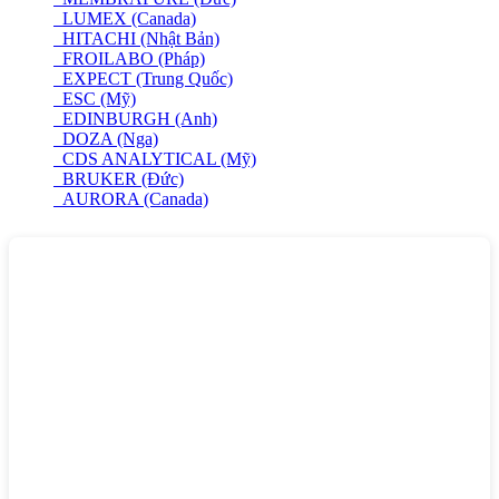
LUMEX (Canada)
HITACHI (Nhật Bản)
FROILABO (Pháp)
EXPECT (Trung Quốc)
ESC (Mỹ)
EDINBURGH (Anh)
DOZA (Nga)
CDS ANALYTICAL (Mỹ)
BRUKER (Đức)
AURORA (Canada)