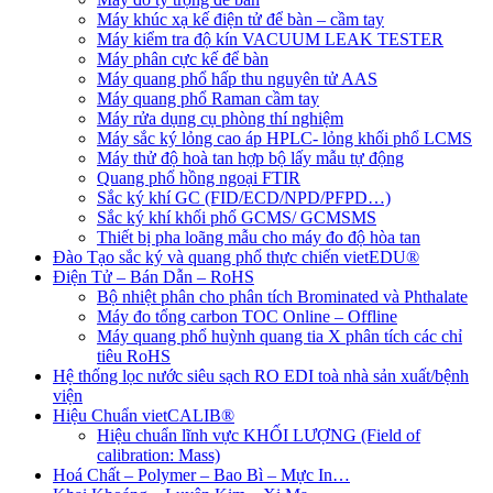
Máy khúc xạ kế điện tử để bàn – cầm tay
Máy kiểm tra độ kín VACUUM LEAK TESTER
Máy phân cực kế để bàn
Máy quang phổ hấp thu nguyên tử AAS
Máy quang phổ Raman cầm tay
Máy rửa dụng cụ phòng thí nghiệm
Máy sắc ký lỏng cao áp HPLC- lỏng khối phổ LCMS
Máy thử độ hoà tan hợp bộ lấy mẫu tự động
Quang phổ hồng ngoại FTIR
Sắc ký khí GC (FID/ECD/NPD/PFPD…)
Sắc ký khí khối phổ GCMS/ GCMSMS
Thiết bị pha loãng mẫu cho máy đo độ hòa tan
Đào Tạo sắc ký và quang phổ thực chiến vietEDU®
Điện Tử – Bán Dẫn – RoHS
Bộ nhiệt phân cho phân tích Brominated và Phthalate
Máy đo tổng carbon TOC Online – Offline
Máy quang phổ huỳnh quang tia X phân tích các chỉ
tiêu RoHS
Hệ thống lọc nước siêu sạch RO EDI​​ toà nhà sản xuất/bệnh
viện
Hiệu Chuẩn vietCALIB®
Hiệu chuẩn lĩnh vực KHỐI LƯỢNG (Field of
calibration: Mass)
Hoá Chất – Polymer – Bao Bì – Mực In…