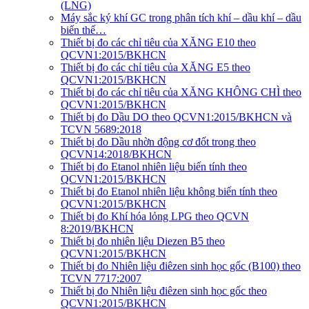
(LNG)
Máy sắc ký khí GC trong phân tích khí – dầu khí – dầu
biến thế…
Thiết bị đo các chỉ tiêu của XĂNG E10 theo
QCVN1:2015/BKHCN
Thiết bị đo các chỉ tiêu của XĂNG E5 theo
QCVN1:2015/BKHCN
Thiết bị đo các chỉ tiêu của XĂNG KHÔNG CHÌ theo
QCVN1:2015/BKHCN
Thiết bị đo Dầu DO theo QCVN1:2015/BKHCN và
TCVN 5689:2018
Thiết bị đo Dầu nhờn động cơ đốt trong theo
QCVN14:2018/BKHCN
Thiết bị đo Etanol nhiên liệu biến tính theo
QCVN1:2015/BKHCN
Thiết bị đo Etanol nhiên liệu không biến tính theo
QCVN1:2015/BKHCN
Thiết bị đo Khí hóa lỏng LPG theo QCVN
8:2019/BKHCN
Thiết bị đo nhiên liệu Diezen B5 theo
QCVN1:2015/BKHCN
Thiết bị đo Nhiên liệu điêzen sinh học gốc (B100) theo
TCVN 7717:2007
Thiết bị đo Nhiên liệu điêzen sinh học gốc theo
QCVN1:2015/BKHCN