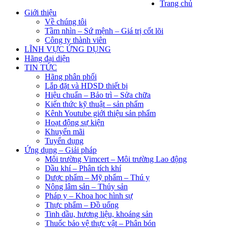
Trang chủ
Giới thiệu
Về chúng tôi
Tầm nhìn – Sứ mệnh – Giá trị cốt lõi
Công ty thành viên
LĨNH VỰC ỨNG DỤNG
Hãng đại diện
TIN TỨC
Hãng phân phối
Lắp đặt và HDSD thiết bị
Hiệu chuẩn – Bảo trì – Sửa chữa
Kiến thức kỹ thuật – sản phẩm
Kênh Youtube giới thiệu sản phẩm
Hoạt động sự kiện
Khuyến mãi
Tuyển dụng
Ứng dụng – Giải pháp
Môi trường Vimcert – Môi trường Lao động
Dầu khí – Phân tích khí
Dược phẩm – Mỹ phẩm – Thú y
Nông lâm sản – Thủy sản
Pháp y – Khoa học hình sự
Thực phẩm – Đồ uống
Tinh dầu, hương liệu, khoáng sản
Thuốc bảo vệ thực vật – Phân bón