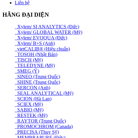
Liên hệ
HÃNG ĐẠI DIỆN
Xylem/ SI ANALYTICS (Đức)
Xylem/ GLOBAL WATER (Mỹ)
Xylem/ EVOQUA (Đức)
Xylem/ B+S (Anh)
vietCALIB® (Hiệu chuẩn)
TOSOH (Nhật Bản)
TISCH (Mỹ)
TELEDYNE (Mỹ)
SMEG (Ý)
SINEO (Trung Quốc)
SHINE (Trung Quốc)
SERCON (Anh)
SEAL ANALYTICAL (Mỹ)
SCION (Hà Lan)
SCIEX (Mỹ)
SABIO (Mỹ)
RESTEK (Mỹ)
RAYTOR (Trung Quốc)
PROMOCHROM (Canada)
PRECISA (Thuỵ Sỹ)
MEMBRAPURE (Đức)