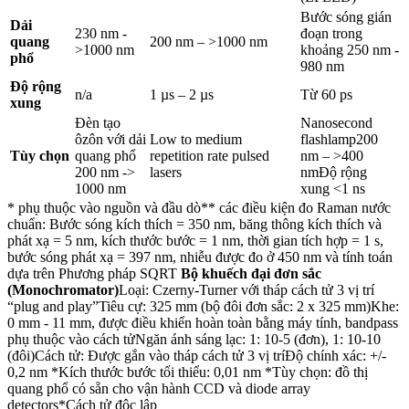
Bước sóng gián
Dải
230 nm -
đoạn trong
quang
200 nm – >1000 nm
>1000 nm
khoảng 250 nm -
phổ
980 nm
Độ rộng
n/a
1 µs – 2 µs
Từ 60 ps
xung
Đèn tạo
Nanosecond
ôzôn với dải
Low to medium
flashlamp200
Tùy chọn
quang phổ
repetition rate pulsed
nm – >400
200 nm ->
lasers
nmĐộ rộng
1000 nm
xung <1 ns
* phụ thuộc vào nguồn và đầu dò** các điều kiện đo Raman nước
chuẩn: Bước sóng kích thích = 350 nm, băng thông kích thích và
phát xạ = 5 nm, kích thước bước = 1 nm, thời gian tích hợp = 1 s,
bước sóng phát xạ = 397 nm, nhiễu được đo ở 450 nm và tính toán
dựa trên Phương pháp SQRT
Bộ khuếch đại đơn sắc
(Monochromator)
Loại: Czerny-Turner với tháp cách tử 3 vị trí
“plug and play”Tiêu cự: 325 mm (bộ đôi đơn sắc: 2 x 325 mm)Khe:
0 mm - 11 mm, được điều khiển hoàn toàn bằng máy tính, bandpass
phụ thuộc vào cách tửNgăn ánh sáng lạc: 1: 10-5 (đơn), 1: 10-10
(đôi)Cách tử: Được gắn vào tháp cách tử 3 vị tríĐộ chính xác: +/-
0,2 nm *Kích thước bước tối thiểu: 0,01 nm *Tùy chọn: đồ thị
quang phổ có sẵn cho vận hành CCD và diode array
detectors*Cách tử độc lập