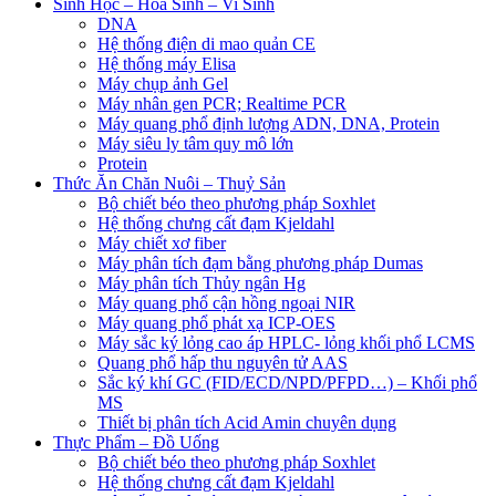
Sinh Học – Hoá Sinh – Vi Sinh
DNA
Hệ thống điện di mao quản CE
Hệ thống máy Elisa
Máy chụp ảnh Gel
Máy nhân gen PCR; Realtime PCR
Máy quang phổ định lượng ADN, DNA, Protein
Máy siêu ly tâm quy mô lớn
Protein
Thức Ăn Chăn Nuôi – Thuỷ Sản
Bộ chiết béo theo phương pháp Soxhlet
Hệ thống chưng cất đạm Kjeldahl
Máy chiết xơ fiber
Máy phân tích đạm bằng phương pháp Dumas
Máy phân tích Thủy ngân Hg
Máy quang phổ cận hồng ngoại NIR
Máy quang phổ phát xạ ICP-OES
Máy sắc ký lỏng cao áp HPLC- lỏng khối phổ LCMS
Quang phổ hấp thu nguyên tử AAS
Sắc ký khí GC (FID/ECD/NPD/PFPD…) – Khối phổ
MS
Thiết bị phân tích Acid Amin chuyên dụng
Thực Phẩm – Đồ Uống
Bộ chiết béo theo phương pháp Soxhlet
Hệ thống chưng cất đạm Kjeldahl