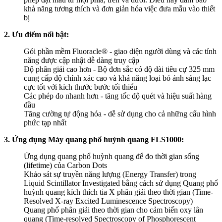
khả năng tương thích và đơn giản hóa việc đưa mẫu vào thiết
bị
2. Ưu điểm nổi bật:
Gói phần mềm Fluoracle® - giao diện người dùng và các tính
năng được cập nhật dễ dàng truy cập
Độ phân giải cao hơn - Bộ đơn sắc có độ dài tiêu cự 325 mm
cung cấp độ chính xác cao và khả năng loại bỏ ánh sáng lạc
cực tốt với kích thước bước tối thiểu
Các phép đo nhanh hơn - tăng tốc độ quét và hiệu suất hàng
đầu
Tăng cường tự động hóa - dễ sử dụng cho cả những cấu hình
phức tạp nhất
3. Ứng dụng Máy quang phổ huỳnh quang FLS1000:
Ứng dụng quang phổ huỳnh quang để đo thời gian sống
(lifetime) của Carbon Dots
Khảo sát sự truyền năng lượng (Energy Transfer) trong
Liquid Scintillator Investigated bằng cách sử dụng Quang phổ
huỳnh quang kích thích tia X phân giải theo thời gian (Time-
Resolved X-ray Excited Luminescence Spectroscopy)
Quang phổ phân giải theo thời gian cho cảm biến oxy lân
quang (Time-resolved Spectroscopy of Phosphorescent