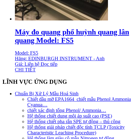
Máy đo quang phổ huỳnh quang lân
quang Model: FS5
Model: FS5
Hãng: EDINBURGH INSTRUMENT - Anh
Giá: Liên hệ
Đọc tiếp
CHI TIẾT
LĨNH VỰC ỨNG DỤNG
Chuẩn Bị Xử Lý Mẫu Hoá Sinh
Chiết dầu mỡ EPA1664_chiết mẫu Phenol Ammonia
Cyanua…
chiết xác định tổng Phenol/ Ammonia…
Hệ thống chiết dung môi áp suất cao (PSE)
Hệ thống chiết pha rắn SPE tự động – thủ công
Hệ thống giải pháp chiết độc tính TCLP (Toxicity
Characteristic Leaching Procedure)
Hệ thống làm giàu cô mẫu Nitrogen tự động