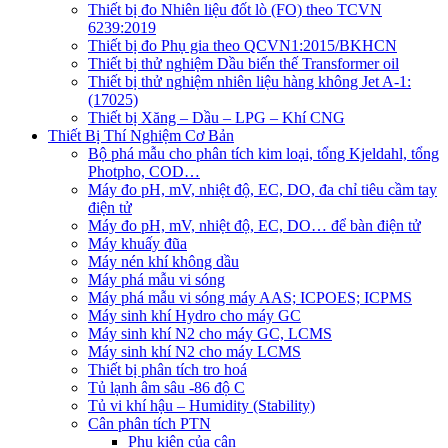
Thiết bị đo Nhiên liệu đốt lò (FO) theo TCVN
6239:2019
Thiết bị đo Phụ gia theo QCVN1:2015/BKHCN
Thiết bị thử nghiệm Dầu biến thế Transformer oil
Thiết bị thử nghiệm nhiên liệu hàng không Jet A-1:
(17025)
Thiết bị Xăng – Dầu – LPG – Khí CNG
Thiết Bị Thí Nghiệm Cơ Bản
Bộ phá mẫu cho phân tích kim loại, tổng Kjeldahl, tổng
Photpho, COD…
Máy đo pH, mV, nhiệt độ, EC, DO, đa chỉ tiêu cầm tay
điện tử
Máy đo pH, mV, nhiệt độ, EC, DO… để bàn điện tử
Máy khuấy đũa
Máy nén khí không dầu
Máy phá mẫu vi sóng
Máy phá mẫu vi sóng máy AAS; ICPOES; ICPMS
Máy sinh khí Hydro cho máy GC
Máy sinh khí N2 cho máy GC, LCMS
Máy sinh khí N2 cho máy LCMS
Thiết bị phân tích tro hoá
Tủ lạnh âm sâu -86 độ C
Tủ vi khí hậu – Humidity (Stability)
Cân phân tích PTN
Phụ kiện của cân