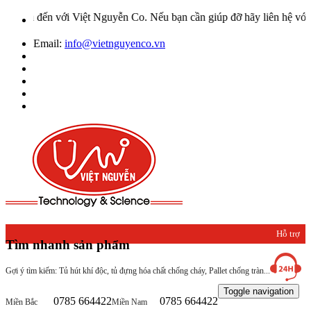
ới Việt Nguyễn Co. Nếu bạn cần giúp đỡ hãy liên hệ với chúng tôi qu
Email:
info@vietnguyenco.vn
Hỗ trợ
Tìm nhanh sản phẩm
khách
Gợi ý tìm kiếm: Tủ hút khí độc, tủ đựng hóa chất chống cháy, Pallet chống tràn...
hàng
Toggle navigation
0785 664422
0785 664422
Miền Bắc
Miền Nam