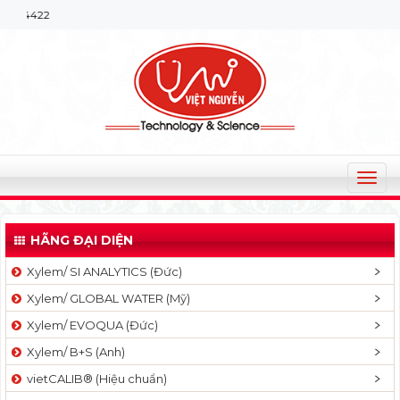
Chào mừng b
T
o
g
HÃNG ĐẠI DIỆN
g
l
Xylem/ SI ANALYTICS (Đức)
e
Xylem/ GLOBAL WATER (Mỹ)
n
a
Xylem/ EVOQUA (Đức)
v
Xylem/ B+S (Anh)
i
g
vietCALIB® (Hiệu chuẩn)
a