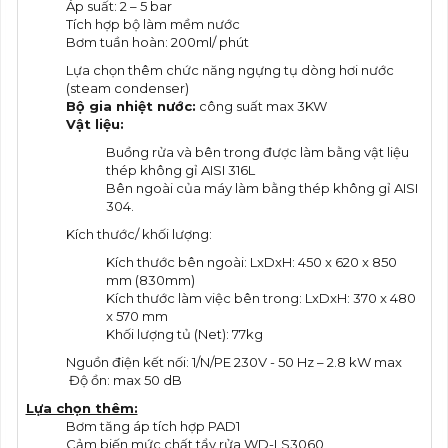
Áp suất: 2 – 5 bar
Tích hợp bộ làm mềm nước
Bơm tuần hoàn: 200ml/ phút
Lựa chọn thêm chức năng ngựng tụ dòng hơi nước
(steam condenser)
Bộ gia nhiệt nước:
công suất max 3KW
Vật liệu:
Buồng rửa và bên trong được làm bằng vật liệu
thép không gỉ AISI 316L
Bên ngoài của máy làm bằng thép không gỉ AISI
304.
Kích thước/ khối lượng:
Kích thước bên ngoài: LxDxH: 450 x 620 x 850
mm (830mm)
Kích thước làm việc bên trong: LxDxH: 370 x 480
x 570 mm
Khối lượng tủ (Net): 77kg
Nguồn điện kết nối: 1/N/PE 230V - 50 Hz – 2.8 kW max
Độ ồn: max 50 dB
Lựa chọn thêm:
Bơm tăng áp tích hợp PAD1
Cảm biến mức chất tẩy rửa WD-LS3060