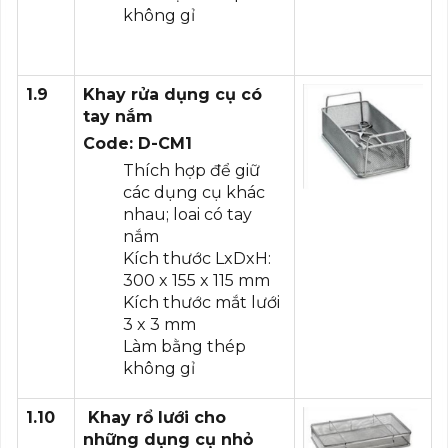
không gỉ
1.9
Khay rửa dụng cụ có
tay nắm
Code: D-CM1
Thích hợp để giữ
các dụng cụ khác
nhau; loai có tay
nắm
Kích thước LxDxH:
300 x 155 x 115 mm
Kích thước mắt lưới
3 x 3 mm
Làm bằng thép
không gỉ
1.10
Khay rổ lưới cho
những dụng cụ nhỏ