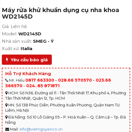
Máy rửa khử khuẩn dụng cụ nha khoa
WD2145D
Giá: Liên hệ
Model:
WD2145D
Nhà sản xuất:
SMEG - Ý
Xuất xứ:
Italia
Yêu cầu báo giá
Hỗ Trợ Khách Hàng
0817 663300
028.66 570570
023.66
Mr. Hiếu
–
–
566570
024. 85 871871
–
HCM: Số N36, Đường số 11 - Tân Thới Nhất 17, Khu phố 4, Phường
Tân Thới Nhất, Quận 12, Tp. HCM
HN: Số 138 Phúc Diễn, Phường Xuân Phương, Quận Nam Từ
Liêm, Hà Nội
Đà Nẵng: Số 10 Lỗ Giáng 05 – P. Hoà Xuân – Q. Cẩm Lệ – Tp. Đà
Nẵng
Mail:
info@vietnguyenco.vn