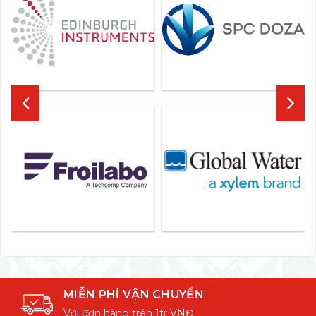
MIỄN PHÍ VẬN CHUYỂN
Với đơn hàng trên 1tr VNĐ