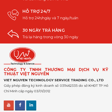
HỖ TRỢ 24/7
Hỗ trợ 24h/ngày và 7 ngày/tuần
30 NGÀY TRẢ HÀNG
Trả lại hàng trong vòng 30 ngày
CÔNG TY TNHH THƯƠNG MẠI DỊCH VỤ KỸ
THUẬT VIỆT NGUYỄN
VIET NGUYEN TECHNOLOGY SERVICE TRADING CO., LTD
Giấy phép đăng ký kinh doanh số 0311462335 do sở KHĐT TP Hồ
Chí Minh cấp ngày 03/01/2012