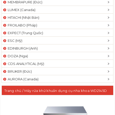
MEMBRAPURE (Đức)
LUMEX (Canada)
HITACHI (Nhật Bản)
FROILABO (Pháp)
EXPECT (Trung Quốc)
ESC (Mỹ)
EDINBURGH (Anh)
DOZA (Nga)
CDS ANALYTICAL (Mỹ)
BRUKER (Đức)
AURORA (Canada)
Trang chủ
/ Máy rửa khử khuẩn dụng cụ nha khoa WD2145D