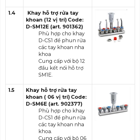
1.4
Khay hỗ trợ rửa
tay
khoan (12 vị trí)
Code:
D-SM12E (art. 901362)
Phù hợp cho khay
D-CS1 để phun rửa
các tay khoan nha
khoa
Cung cấp với bộ 12
đầu kết nối hỗ trợ
SM1E.
1.5
Khay hỗ trợ rửa
tay
khoan ( 06 vị trí)
Code:
D-SM6E (art. 902377)
Phù hợp cho khay
D-CS1 để phun rửa
các tay khoan nha
khoa.
Cung cấp với bộ 06