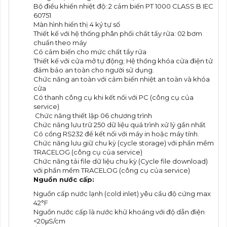
Bộ điều khiển nhiệt độ: 2 cảm biến PT 1000 CLASS B IEC
60751
Màn hình hiển thị 4 ký tự số
Thiết kế với hệ thống phân phối chất tẩy rửa: 02 bơm
chuẩn theo máy
Có cảm biến cho mức chất tẩy rửa
Thiết kế với cửa mở tự động; Hệ thống khóa cửa điện tử
đảm bảo an toàn cho người sử dụng.
Chức năng an toàn với cảm biến nhiệt an toàn và khóa
cửa
Có thanh công cụ khi kết nối với PC (công cụ của
service)
Chức năng thiết lập 06 chương trình
Chức năng lưu trữ 250 dữ liệu quá trình xử lý gần nhất
Có cổng RS232 để kết nối với máy in hoặc máy tính.
Chức năng lưu giữ chu kỳ (cycle storage) với phần mềm
TRACELOG (công cụ của service)
Chức năng tải file dữ liệu chu kỳ (Cycle file download)
với phần mềm TRACELOG (công cụ của service)
Nguồn nước cấp:
Nguồn cấp nước lạnh (cold inlet) yêu cầu độ cứng max
42°F
Nguồn nước cấp là nước khử khoáng với độ dẫn điện
<20μS/cm