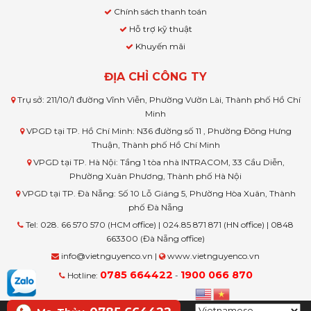
Chính sách thanh toán
Hỗ trợ kỹ thuật
Khuyến mãi
ĐỊA CHỈ CÔNG TY
Trụ sở: 211/10/1 đường Vĩnh Viễn, Phường Vườn Lài, Thành phố Hồ Chí
Minh
VPGD tại TP. Hồ Chí Minh: N36 đường số 11 , Phường Đông Hưng
Thuận, Thành phố Hồ Chí Minh
VPGD tại TP. Hà Nội: Tầng 1 tòa nhà INTRACOM, 33 Cầu Diễn,
Phường Xuân Phương, Thành phố Hà Nội
VPGD tại TP. Đà Nẵng: Số 10 Lỗ Giáng 5, Phường Hòa Xuân, Thành
phố Đà Nẵng
Tel: 028. 66 570 570 (HCM office) | 024.85 871 871 (HN office) | 0848
663300 (Đà Nẵng office)
info@vietnguyenco.vn |
www.vietnguyenco.vn
0785 664422
1900 066 870
Hotline:
-