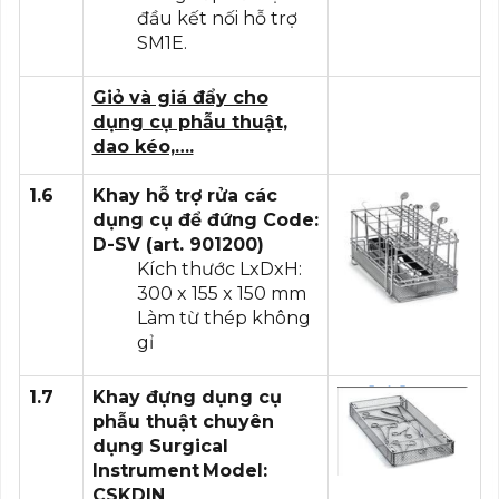
đầu kết nối hỗ trợ
SM1E.
Giỏ và giá đẩy cho
dụng cụ phẫu thuật,
dao kéo,….
1.6
Khay hỗ trợ rửa các
dụng cụ để đứng
Code:
D-SV (art. 901200)
Kích thước LxDxH:
300 x 155 x 150 mm
Làm từ thép không
gỉ
1.7
Khay đựng dụng cụ
phẫu thuật chuyên
dụng Surgical
Instrument
Model:
CSKDIN