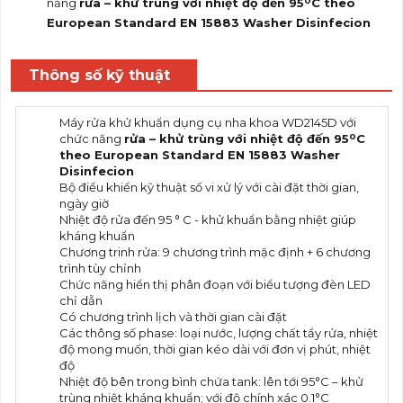
0
năng
rửa – khử trùng với nhiệt độ đến 95
C theo
European Standard EN 15883
Washer Disinfecion
Thông số kỹ thuật
Máy rửa khử khuẩn dụng cụ nha khoa WD2145D với
0
chức năng
rửa – khử trùng với nhiệt độ đến 95
C
theo
European Standard EN 15883
Washer
Disinfecion
Bộ điều khiển kỹ thuật số vi xử lý với cài đặt thời gian,
ngày giờ
Nhiệt độ rửa đến 95 ° C - khử khuẩn bằng nhiệt giúp
kháng khuẩn
Chương trinh rửa: 9 chương trình mặc định + 6 chương
trình tùy chỉnh
Chức năng hiển thị phân đoạn với biểu tượng đèn LED
chỉ dẫn
Có chương trình lịch và thời gian cài đặt
Các thông số phase: loại nước, lượng chất tẩy rửa, nhiệt
độ mong muốn, thời gian kéo dài với đơn vị phút, nhiệt
độ
Nhiệt độ bên trong bình chứa tank: lên tới 95°C – khử
trùng nhiệt kháng khuẩn; với độ chính xác 0.1°C