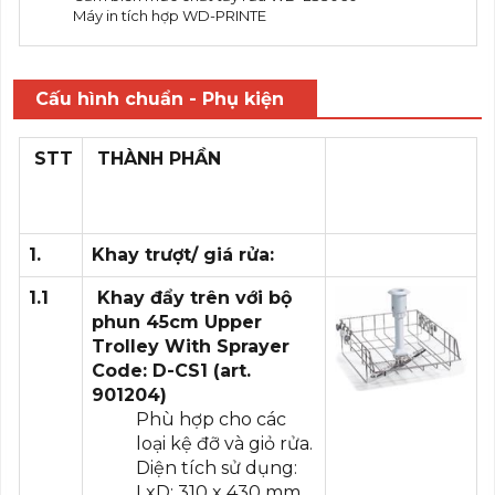
Máy in tích hợp WD-PRINTE
Cấu hình chuẩn - Phụ kiện
STT
THÀNH PHẦN
1.
Khay trượt/ giá rửa:
1.1
Khay đẩy trên với bộ
phun
45cm Upper
Trolley With Sprayer
Code:
D-CS1 (art.
901204)
Phù hợp cho các
loại kệ đỡ và giỏ rửa.
Diện tích sử dụng:
LxD: 310 x 430 mm