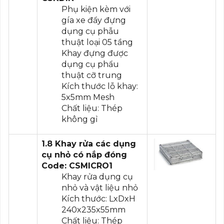
Phụ kiện kèm với
gía xe đẩy đựng
dụng cụ phẫu
thuật loại 05 tầng
Khay đựng được
dụng cụ phẩu
thuật cỡ trung
Kích thước lỗ khay:
5x5mm Mesh
Chất liệu: Thép
không gỉ
1.8 Khay rửa các dụng
cụ nhỏ có nắp đóng
Code: CSMICRO1
Khay rửa dụng cụ
nhỏ và vật liệu nhỏ
Kích thước: LxDxH
240x235x55mm
Chất liệu: Thép