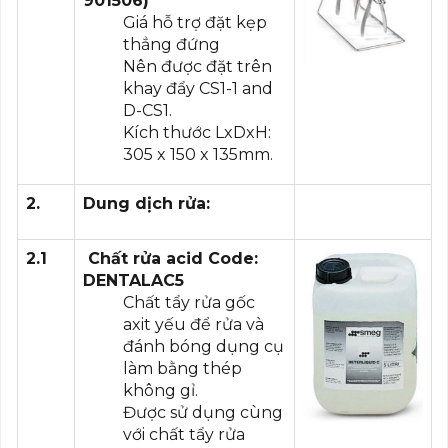
901506)
Giá hỗ trợ đặt kẹp
thẳng đứng
Nên được đặt trên
khay đẩy CS1-1 and
D-CS1.
Kích thước LxDxH:
305 x 150 x 135mm.
2.
Dung dịch rửa:
2.1
Chất rửa acid
Code:
DENTALAC5
Chất tẩy rửa gốc
axit yếu để rửa và
đánh bóng dụng cụ
làm bằng thép
không gỉ.
Được sử dụng cùng
với chất tẩy rửa