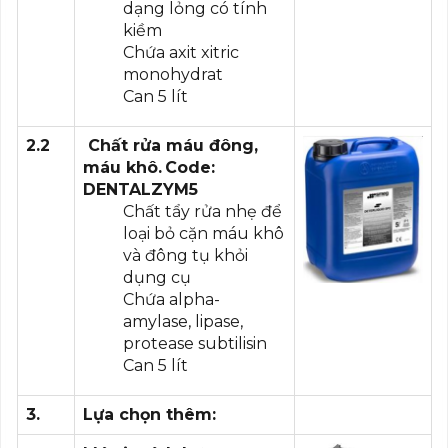
dạng lỏng có tính
kiềm
Chứa axit xitric
monohydrat
Can 5 lít
2.2
Chất rửa
máu đông,
máu khô.
Code:
DENTALZYM5
Chất tẩy rửa nhẹ để
loại bỏ cặn máu khô
và đông tụ khỏi
dụng cụ
Chứa alpha-
amylase, lipase,
protease subtilisin
Can 5 lít
3.
Lựa chọn thêm: