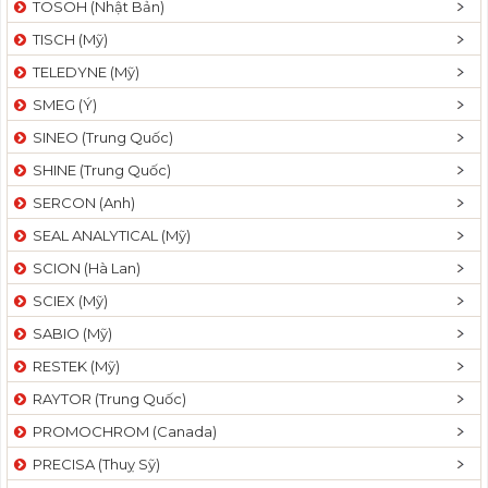
TOSOH (Nhật Bản)
t
TISCH (Mỹ)
i
o
TELEDYNE (Mỹ)
n
SMEG (Ý)
SINEO (Trung Quốc)
SHINE (Trung Quốc)
SERCON (Anh)
SEAL ANALYTICAL (Mỹ)
SCION (Hà Lan)
SCIEX (Mỹ)
SABIO (Mỹ)
RESTEK (Mỹ)
RAYTOR (Trung Quốc)
PROMOCHROM (Canada)
PRECISA (Thuỵ Sỹ)