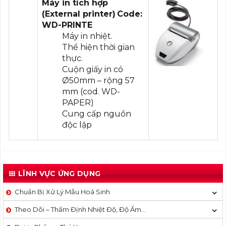
Máy in tích hợp
(External printer)
Code:
WD-PRINTE
Máy in nhiệt.
Thể hiện thời gian
thực.
Cuộn giấy in có
Ø50mm – rộng 57
mm (cod. WD-
PAPER)
Cung cấp nguồn
độc lập
LĨNH VỰC ỨNG DỤNG
Chuẩn Bị Xử Lý Mẫu Hoá Sinh
Theo Dõi – Thẩm Định Nhiệt Độ, Độ Ẩm…