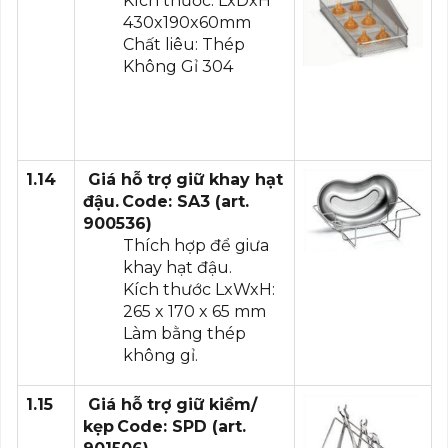
Kích thước: LxDxH
430x190x60mm
Chất liêu: Thép
Không Gỉ 304
1.14
Giá
hỗ trợ giữ khay hạt
đậu.
Code: SA3 (art.
900536)
Thích hợp để giưa
khay hạt đậu.
Kích thước LxWxH:
265 x 170 x 65 mm
Làm bằng thép
không gỉ.
1.15
Giá
hỗ trợ giữ kiềm/
kẹp
Code: SPD (art.