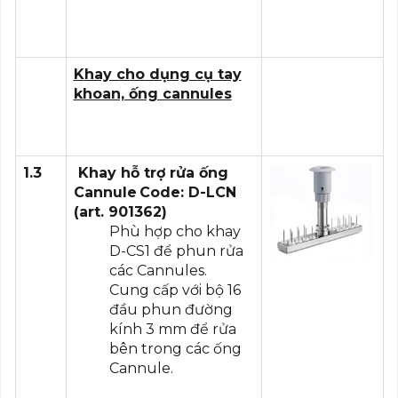
Khay cho dụng cụ tay
khoan, ống cannules
1.3
Khay hỗ trợ rửa ống
Cannule
Code: D-LCN
(art. 901362)
Phù hợp cho khay
D-CS1 để phun rửa
các Cannules.
Cung cấp với bộ 16
đầu phun đường
kính 3 mm để rửa
bên trong các ống
Cannule.