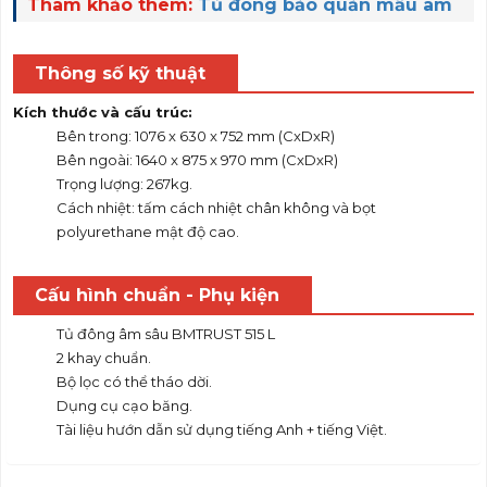
Tham khảo thêm:
Tủ đông bảo quản mẫu âm
sâu
Việt Nguyễn Co., Ltd
cung cấp
Thông số kỹ thuật
Kích th
ướ
c v
à
c
ấ
u tr
ú
c:
Bên trong: 1076 x 630 x 752 mm (CxDxR)
Bên ngoài: 1640 x 875 x 970 mm (CxDxR)
Trọng lượng: 267kg.
Cách nhiệt: tấm cách nhiệt chân không và bọt
polyurethane mật độ cao.
Cấu hình chuẩn - Phụ kiện
Tủ đông âm sâu BMTRUST 515 L
2 khay chuẩn.
Bộ lọc có thể tháo dời.
Dụng cụ cạo băng.
Tài liệu hướn dẫn sử dụng tiếng Anh + tiếng Việt.