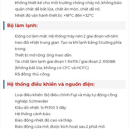
Không thiết kế cho môi trường chống cháy nổ, không bảo
quản chất dễ bắt lửa, chất ăn mòn, chất dễ nổ.
Nhiệt độ vận hành thiết bị: +18°C đến +32°C
Bộ làm lạnh:
Động cơ làm mát: Hệ thống máy nén 2 giai đoạn với tấm
trao đổi nhiệt trung gian. Tạo ra khí lạnh bằng 5 tường phía
trong.
Thiết bị mở rộng: ống mao dẫn.
Tải chất làm lạnh giai đoạn 1: R417A / giai đoạn 2: R508B
(không bắt lửa, không có CFC và HCFC)
Rã đông: thủ công.
Hệ thống điều khiển và nguồn điện:
Loại điều khiển: Bộ điều chỉnh Fuji và máy tự động công
nghiệp Schneider
Đầu dò nhiệt: 1x Pt100 3 dây.
Hệ thống cảnh báo:
Báo động nhiệt độ cao và thấp.
Báo động cửa mở, được kích hoạt sau 2 phút mở.