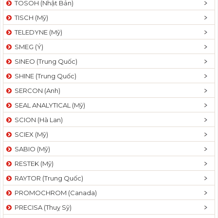
TOSOH (Nhật Bản)
t
TISCH (Mỹ)
i
o
TELEDYNE (Mỹ)
n
SMEG (Ý)
SINEO (Trung Quốc)
SHINE (Trung Quốc)
SERCON (Anh)
SEAL ANALYTICAL (Mỹ)
SCION (Hà Lan)
SCIEX (Mỹ)
SABIO (Mỹ)
RESTEK (Mỹ)
RAYTOR (Trung Quốc)
PROMOCHROM (Canada)
PRECISA (Thuỵ Sỹ)