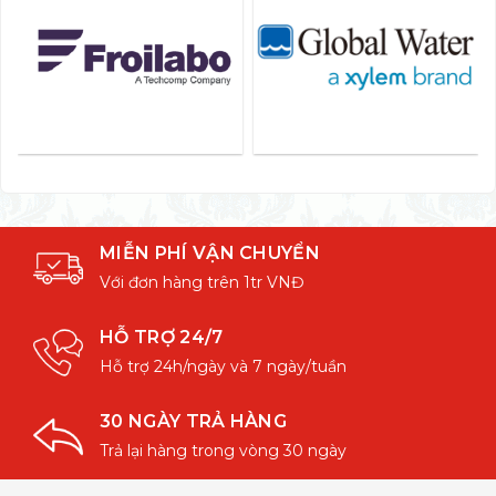
MIỄN PHÍ VẬN CHUYỂN
Với đơn hàng trên 1tr VNĐ
HỖ TRỢ 24/7
Hỗ trợ 24h/ngày và 7 ngày/tuần
30 NGÀY TRẢ HÀNG
Trả lại hàng trong vòng 30 ngày