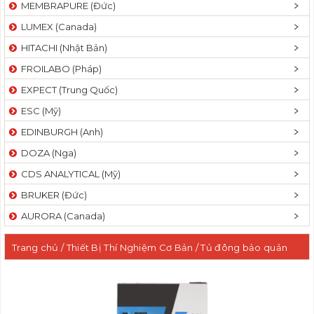
MEMBRAPURE (Đức)
LUMEX (Canada)
HITACHI (Nhật Bản)
FROILABO (Pháp)
EXPECT (Trung Quốc)
ESC (Mỹ)
EDINBURGH (Anh)
DOZA (Nga)
CDS ANALYTICAL (Mỹ)
BRUKER (Đức)
AURORA (Canada)
Trang chủ
/
Thiết Bị Thí Nghiệm Cơ Bản
/
Tủ đông bảo quản
mẫu
/
Tủ đông, tủ lạnh âm sâu
/ Tủ đông âm sâu 515 lít, -60°C
đến -86°C