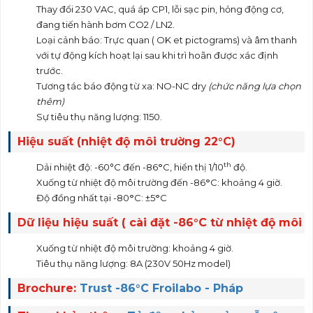
Thay đổi 230 VAC, quá áp CP1, lỗi sạc pin, hỏng động cơ,
đang tiến hành bơm CO2 / LN2.
Loại cảnh báo: Trực quan ( OK et pictograms) và âm thanh
với tự động kích hoạt lại sau khi trì hoãn được xác định
trước.
Tương tác báo động từ xa: NO-NC dry
(chức năng lựa chọn
thêm)
Sự tiêu thụ năng lượng: 1150.
Hiệu suất (nhiệt độ môi trường 22°C)
BMTRU51586 Froilabo
th
Dải nhiệt độ: -60°C đến -86
°
C, hiển thị 1/10
độ.
Xuống từ nhiệt độ môi trường đến -86
°
C: khoảng 4 giờ.
Độ đồng nhất tại -80
°
C: ±5
°
C
D
ữ
li
ệ
u hi
ệ
u su
ấ
t ( c
à
i
đ
ặ
t -86
°
C t
ừ
nhi
ệ
t
đ
ộ
m
ô
i
tr
ườ
ng 22
°
C, tủ trống)
Xuống từ nhiệt độ môi trường: khoảng 4 giờ.
Tiêu thụ năng lượng: 8A (230V 50Hz model)
Brochure:
Trust -86°C Froilabo - Pháp