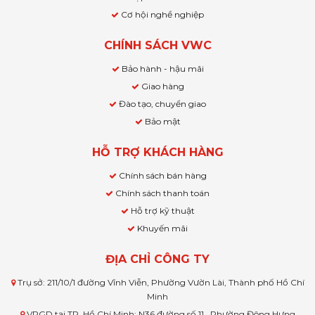
Cơ hội nghề nghiệp
CHÍNH SÁCH VWC
Bảo hành - hậu mãi
Giao hàng
Đào tạo, chuyển giao
Bảo mật
HỖ TRỢ KHÁCH HÀNG
Chính sách bán hàng
Chính sách thanh toán
Hỗ trợ kỹ thuật
Khuyến mãi
ĐỊA CHỈ CÔNG TY
Trụ sở: 211/10/1 đường Vĩnh Viễn, Phường Vườn Lài, Thành phố Hồ Chí
Minh
VPGD tại TP. Hồ Chí Minh: N36 đường số 11 , Phường Đông Hưng