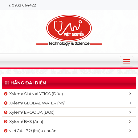
: 0932 664422
T
o
g
HÃNG ĐẠI DIỆN
g
l
Xylem/ SI ANALYTICS (Đức)
e
Xylem/ GLOBAL WATER (Mỹ)
n
a
Xylem/ EVOQUA (Đức)
v
Xylem/ B+S (Anh)
i
g
vietCALIB® (Hiệu chuẩn)
a