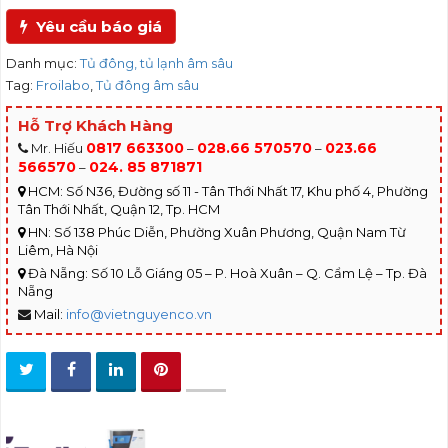
Yêu cầu báo giá
Danh mục:
Tủ đông, tủ lạnh âm sâu
Tag:
Froilabo
,
Tủ đông âm sâu
Hỗ Trợ Khách Hàng
0817 663300
028.66 570570
023.66
Mr. Hiếu
–
–
566570
024. 85 871871
–
HCM: Số N36, Đường số 11 - Tân Thới Nhất 17, Khu phố 4, Phường
Tân Thới Nhất, Quận 12, Tp. HCM
HN: Số 138 Phúc Diễn, Phường Xuân Phương, Quận Nam Từ
Liêm, Hà Nội
Đà Nẵng: Số 10 Lỗ Giáng 05 – P. Hoà Xuân – Q. Cẩm Lệ – Tp. Đà
Nẵng
Mail:
info@vietnguyenco.vn