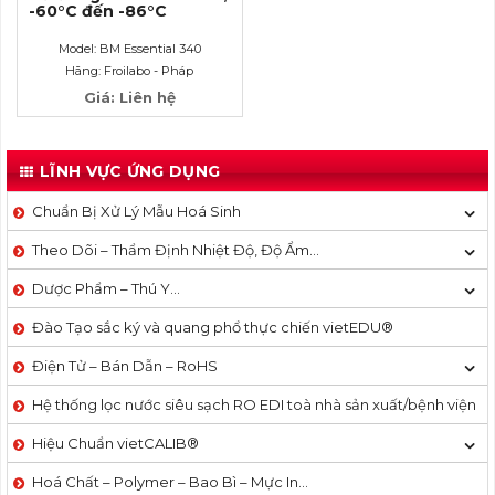
-60°C đến -86°C
Model: BM Essential 340
Hãng: Froilabo - Pháp
Giá: Liên hệ
LĨNH VỰC ỨNG DỤNG
Chuẩn Bị Xử Lý Mẫu Hoá Sinh
Theo Dõi – Thẩm Định Nhiệt Độ, Độ Ẩm…
Dược Phẩm – Thú Y…
Đào Tạo sắc ký và quang phổ thực chiến vietEDU®
Điện Tử – Bán Dẫn – RoHS
Hệ thống lọc nước siêu sạch RO EDI​​ toà nhà sản xuất/bệnh viện
Hiệu Chuẩn vietCALIB®
Hoá Chất – Polymer – Bao Bì – Mực In…