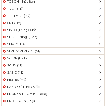
TOSOH (Nhật Bản)
t
TISCH (Mỹ)
i
o
TELEDYNE (Mỹ)
n
SMEG (Ý)
SINEO (Trung Quốc)
SHINE (Trung Quốc)
SERCON (Anh)
SEAL ANALYTICAL (Mỹ)
SCION (Hà Lan)
SCIEX (Mỹ)
SABIO (Mỹ)
RESTEK (Mỹ)
RAYTOR (Trung Quốc)
PROMOCHROM (Canada)
PRECISA (Thuỵ Sỹ)