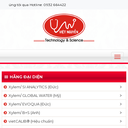
húng tôi qua Hotline: 0932 664422
T
o
g
HÃNG ĐẠI DIỆN
g
l
Xylem/ SI ANALYTICS (Đức)
e
Xylem/ GLOBAL WATER (Mỹ)
n
a
Xylem/ EVOQUA (Đức)
v
Xylem/ B+S (Anh)
i
g
vietCALIB® (Hiệu chuẩn)
a