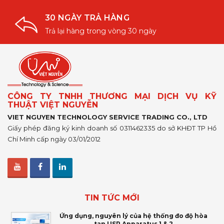
30 NGÀY TRẢ HÀNG
Trả lại hàng trong vòng 30 ngày
CÔNG TY TNHH THƯƠNG MẠI DỊCH VỤ KỸ
THUẬT VIỆT NGUYỄN
VIET NGUYEN TECHNOLOGY SERVICE TRADING CO., LTD
Giấy phép đăng ký kinh doanh số 0311462335 do sở KHĐT TP Hồ
Chí Minh cấp ngày 03/01/2012
TIN TỨC MỚI
Ứng dụng, nguyên lý của hệ thống đo độ hòa
tan USP Apparatus 1 & 2