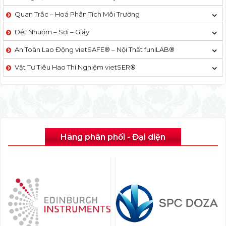
Quan Trắc – Hoá Phân Tích Môi Trường
Dệt Nhuộm – Sợi – Giấy
An Toàn Lao Động vietSAFE® – Nội Thất funiLAB®
Vật Tư Tiêu Hao Thí Nghiệm vietSER®
Hãng phân phối - Đại diện