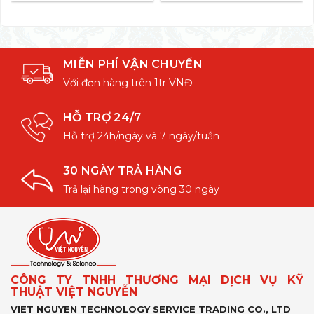
MIỄN PHÍ VẬN CHUYỂN
Với đơn hàng trên 1tr VNĐ
HỖ TRỢ 24/7
Hỗ trợ 24h/ngày và 7 ngày/tuần
30 NGÀY TRẢ HÀNG
Trả lại hàng trong vòng 30 ngày
CÔNG TY TNHH THƯƠNG MẠI DỊCH VỤ KỸ
THUẬT VIỆT NGUYỄN
VIET NGUYEN TECHNOLOGY SERVICE TRADING CO., LTD