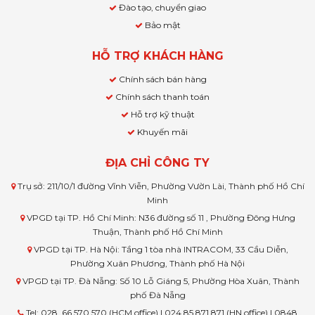
Đào tạo, chuyển giao
Bảo mật
HỖ TRỢ KHÁCH HÀNG
Chính sách bán hàng
Chính sách thanh toán
Hỗ trợ kỹ thuật
Khuyến mãi
ĐỊA CHỈ CÔNG TY
Trụ sở: 211/10/1 đường Vĩnh Viễn, Phường Vườn Lài, Thành phố Hồ Chí
Minh
VPGD tại TP. Hồ Chí Minh: N36 đường số 11 , Phường Đông Hưng
Thuận, Thành phố Hồ Chí Minh
VPGD tại TP. Hà Nội: Tầng 1 tòa nhà INTRACOM, 33 Cầu Diễn,
Phường Xuân Phương, Thành phố Hà Nội
VPGD tại TP. Đà Nẵng: Số 10 Lỗ Giáng 5, Phường Hòa Xuân, Thành
phố Đà Nẵng
Tel: 028. 66 570 570 (HCM office) | 024.85 871 871 (HN office) | 0848