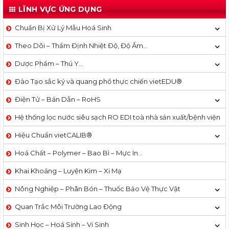
LĨNH VỰC ỨNG DỤNG
Chuẩn Bị Xử Lý Mẫu Hoá Sinh
Theo Dõi – Thẩm Định Nhiệt Độ, Độ Ẩm…
Dược Phẩm – Thú Y…
Đào Tạo sắc ký và quang phổ thực chiến vietEDU®
Điện Tử – Bán Dẫn – RoHS
Hệ thống lọc nước siêu sạch RO EDI​​ toà nhà sản xuất/bệnh viện
Hiệu Chuẩn vietCALIB®
Hoá Chất – Polymer – Bao Bì – Mực In…
Khai Khoáng – Luyện Kim – Xi Mạ
Nông Nghiệp – Phân Bón – Thuốc Bảo Vệ Thực Vật
Quan Trắc Môi Trường Lao Động
Sinh Học – Hoá Sinh – Vi Sinh