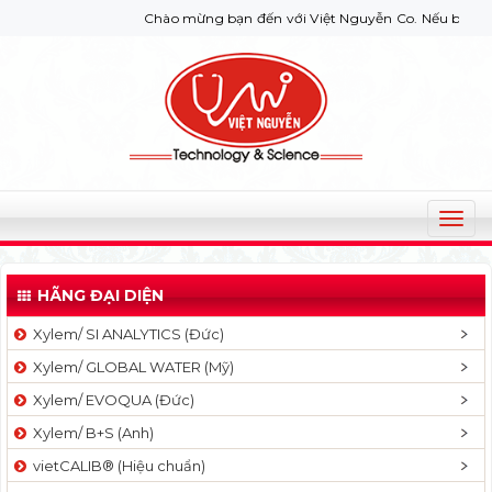
Chào mừng bạn đến với Việt Nguyễn Co. Nếu bạn cần giúp
T
o
g
HÃNG ĐẠI DIỆN
g
l
Xylem/ SI ANALYTICS (Đức)
e
Xylem/ GLOBAL WATER (Mỹ)
n
a
Xylem/ EVOQUA (Đức)
v
Xylem/ B+S (Anh)
i
g
vietCALIB® (Hiệu chuẩn)
a