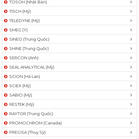
TOSOH (Nhật Bản)
t
TISCH (Mỹ)
i
o
TELEDYNE (Mỹ)
n
SMEG (Ý)
SINEO (Trung Quốc)
SHINE (Trung Quốc)
SERCON (Anh)
SEAL ANALYTICAL (Mỹ)
SCION (Hà Lan)
SCIEX (Mỹ)
SABIO (Mỹ)
RESTEK (Mỹ)
RAYTOR (Trung Quốc)
PROMOCHROM (Canada)
PRECISA (Thuỵ Sỹ)