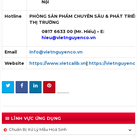
Nội
Hotline
PHÒNG SẢN PHẨM CHUYÊN SÂU & PHÁT TRIỂ
THỊ TRƯỜNG
0817 6633 00
(Mr. Hiếu) – E:
hieu
@vietnguyenco.vn
Email
info@vietnguyenco.vn
Website
https://www.vietcalib.vn
|
https://vietnguyenc
LĨNH VỰC ỨNG DỤNG
Chuẩn Bị Xử Lý Mẫu Hoá Sinh