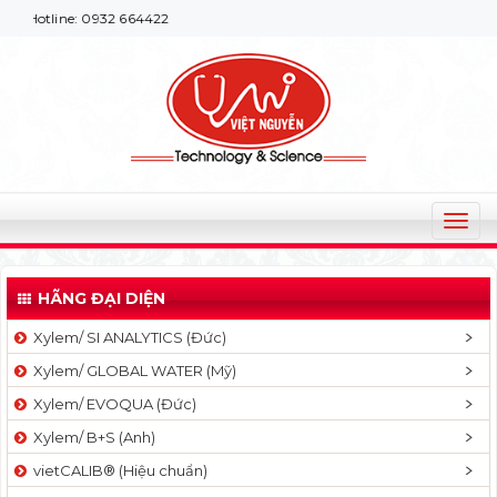
ne: 0932 664422
T
o
g
HÃNG ĐẠI DIỆN
g
l
Xylem/ SI ANALYTICS (Đức)
e
Xylem/ GLOBAL WATER (Mỹ)
n
a
Xylem/ EVOQUA (Đức)
v
Xylem/ B+S (Anh)
i
g
vietCALIB® (Hiệu chuẩn)
a