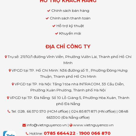
HỖ TRỢ KHÁCH HÀNG
Chính sách bán hàng
Chính sách thanh toán
Hỗ trợ kỹ thuật
Khuyến mãi
ĐỊA CHỈ CÔNG TY
Trụ sở: 211/10/1 đường Vĩnh Viễn, Phường Vườn Lài, Thành phố Hồ Chí
Minh
VPGD tại TP. Hồ Chí Minh: N36 đường số 11 , Phường Đông Hưng
Thuận, Thành phố Hồ Chí Minh
VPGD tại TP. Hà Nội: Tầng 1 tòa nhà INTRACOM, 33 Cầu Diễn,
Phường Xuân Phương, Thành phố Hà Nội
VPGD tại TP. Đà Nẵng: Số 10 Lỗ Giáng 5, Phường Hòa Xuân, Thành
phố Đà Nẵng
Tel: 028. 66 570 570 (HCM office) | 024.85 871 871 (HN office) | 0848
663300 (Đà Nẵng office)
info@vietnguyenco.vn |
www.vietnguyenco.vn
0785 664422
1900 066 870
Hotline:
-