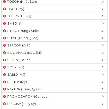
TOSOH (Nhật Bản)
t
TISCH (Mỹ)
i
o
TELEDYNE (Mỹ)
n
SMEG (Ý)
SINEO (Trung Quốc)
SHINE (Trung Quốc)
SERCON (Anh)
SEAL ANALYTICAL (Mỹ)
SCION (Hà Lan)
SCIEX (Mỹ)
SABIO (Mỹ)
RESTEK (Mỹ)
RAYTOR (Trung Quốc)
PROMOCHROM (Canada)
PRECISA (Thuỵ Sỹ)