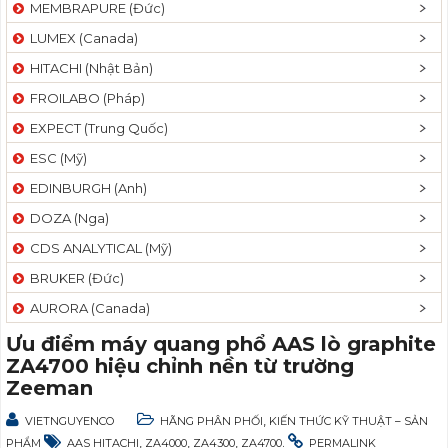
MEMBRAPURE (Đức)
LUMEX (Canada)
HITACHI (Nhật Bản)
FROILABO (Pháp)
EXPECT (Trung Quốc)
ESC (Mỹ)
EDINBURGH (Anh)
DOZA (Nga)
CDS ANALYTICAL (Mỹ)
BRUKER (Đức)
AURORA (Canada)
Ưu điểm máy quang phổ AAS lò graphite
ZA4700 hiệu chỉnh nền từ trường
Zeeman
,
VIETNGUYENCO
HÃNG PHÂN PHỐI
KIẾN THỨC KỸ THUẬT – SẢN
,
,
,
.
PHẨM
AAS HITACHI
ZA4000
ZA4300
ZA4700
PERMALINK