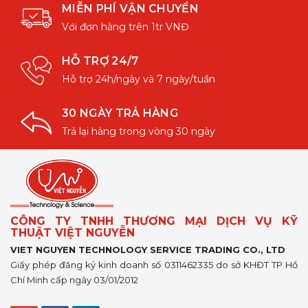
MIỄN PHÍ VẬN CHUYỂN
Với đơn hàng trên 1tr VNĐ
HỖ TRỢ 24/7
Hỗ trợ 24h/ngày và 7 ngày/tuần
30 NGÀY TRẢ HÀNG
Trả lại hàng trong vòng 30 ngày
CÔNG TY TNHH THƯƠNG MẠI DỊCH VỤ KỸ
THUẬT VIỆT NGUYỄN
VIET NGUYEN TECHNOLOGY SERVICE TRADING CO., LTD
Giấy phép đăng ký kinh doanh số 0311462335 do sở KHĐT TP Hồ
Chí Minh cấp ngày 03/01/2012