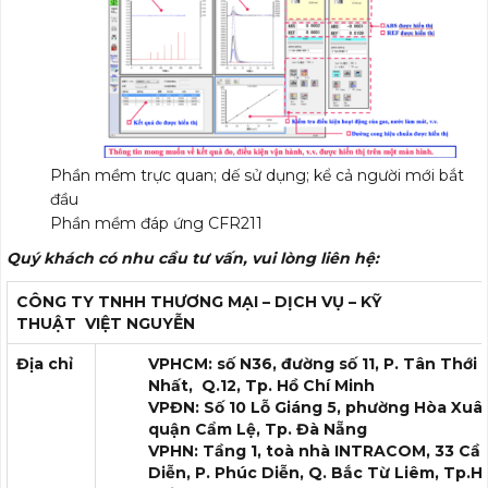
Phần mềm trực quan; dế sử dụng; kể cả người mới bắt
đầu
Phần mềm đáp ứng CFR211
Quý khách có nhu cầu tư vấn, vui lòng liên hệ:
CÔNG TY TNHH THƯƠNG MẠI – DỊCH VỤ – KỸ
THUẬT
VIỆT NGUYỄN
Địa chỉ
VPHCM: số N36, đường số 11, P. Tân Thới
Nhất, Q.12, Tp. Hồ Chí Minh
VPĐN: Số 10 Lỗ Giáng 5, phường Hòa Xuâ
quận Cẩm Lệ, Tp. Đà Nẵng
VPHN: Tầng 1, toà nhà INTRACOM, 33 Cầ
Diễn, P. Phúc Diễn, Q. Bắc Từ Liêm, Tp.H