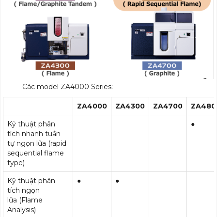
Các model ZA4000 Series:
ZA
4
000
ZA
4
300
ZA
4
700
ZA480
Kỹ thuật phân
●
tích nhanh tuần
tự ngọn lửa (rapid
sequential flame
type)
Kỹ thuật phân
●
●
tích ngọn
lửa (Flame
Analysis)