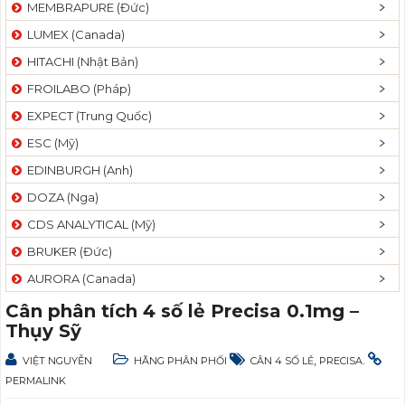
MEMBRAPURE (Đức)
LUMEX (Canada)
HITACHI (Nhật Bản)
FROILABO (Pháp)
EXPECT (Trung Quốc)
ESC (Mỹ)
EDINBURGH (Anh)
DOZA (Nga)
CDS ANALYTICAL (Mỹ)
BRUKER (Đức)
AURORA (Canada)
Cân phân tích 4 số lẻ Precisa 0.1mg –
Thụy Sỹ
,
.
VIỆT NGUYỄN
HÃNG PHÂN PHỐI
CÂN 4 SỐ LẺ
PRECISA
PERMALINK