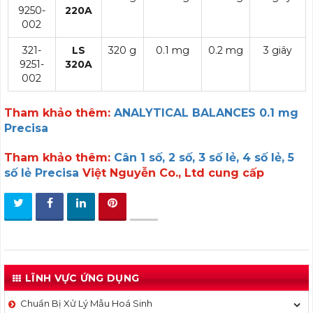
9250-
220A
002
321-
LS
320 g
0.1 mg
0.2 mg
3 giây
9251-
320A
002
Tham khảo thêm:
ANALYTICAL BALANCES 0.1 mg
Precisa
Tham khảo thêm:
Cân 1 số, 2 số, 3 số lẻ, 4 số lẻ, 5
số lẻ Precisa
Việt Nguyễn Co., Ltd cung cấp
LĨNH VỰC ỨNG DỤNG
Chuẩn Bị Xử Lý Mẫu Hoá Sinh