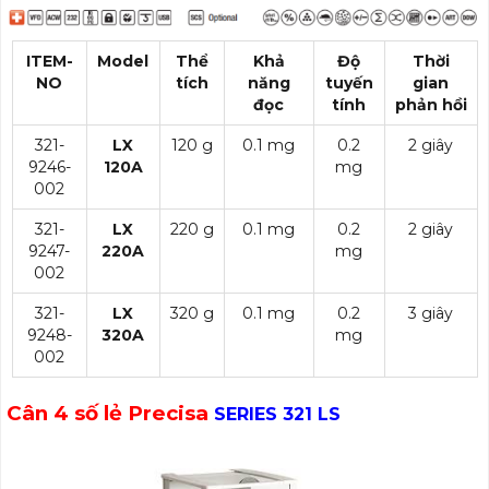
ITEM-
Model
Thể
Khả
Độ
Thời
NO
tích
năng
tuyến
gian
đọc
tính
phản hồi
321-
LX
120 g
0.1 mg
0.2
2 giây
9246-
120A
mg
002
321-
LX
220 g
0.1 mg
0.2
2 giây
9247-
220A
mg
002
321-
LX
320 g
0.1 mg
0.2
3 giây
9248-
320A
mg
002
Cân 4 số lẻ Precisa
SERIES 321 LS