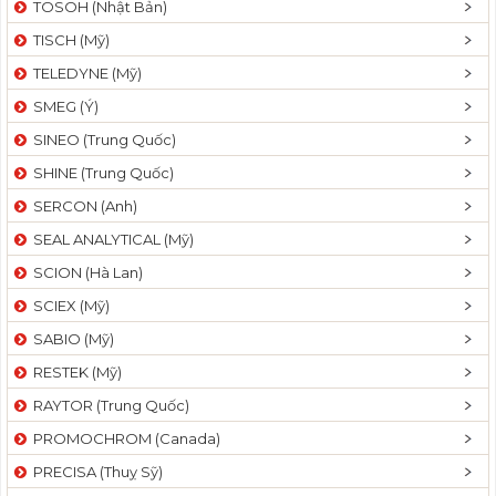
TOSOH (Nhật Bản)
t
TISCH (Mỹ)
i
o
TELEDYNE (Mỹ)
n
SMEG (Ý)
SINEO (Trung Quốc)
SHINE (Trung Quốc)
SERCON (Anh)
SEAL ANALYTICAL (Mỹ)
SCION (Hà Lan)
SCIEX (Mỹ)
SABIO (Mỹ)
RESTEK (Mỹ)
RAYTOR (Trung Quốc)
PROMOCHROM (Canada)
PRECISA (Thuỵ Sỹ)