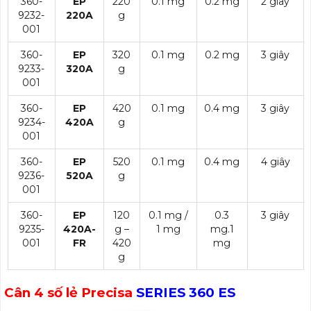
360-
EP
220
0.1 mg
0.2 mg
2 giây
9232-
220A
g
001
360-
EP
320
0.1 mg
0.2 mg
3 giây
9233-
320A
g
001
360-
EP
420
0.1 mg
0.4 mg
3 giây
9234-
420A
g
001
360-
EP
520
0.1 mg
0.4 mg
4 giây
9236-
520A
g
001
360-
EP
120
0.1 mg /
0.3
3 giây
9235-
420A-
g –
1 mg
mg.1
001
FR
420
mg
g
Cân 4 số lẻ Precisa
SERIES 360 ES