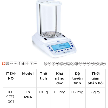
ITEM-
Model
Thể
Khả
Độ
Thời
NO
tích
năng
tuyến
gian
đọc
tính
phản hồi
360-
ES
120 g
0.1 mg
0.2 mg
2 giây
9237-
120A
001