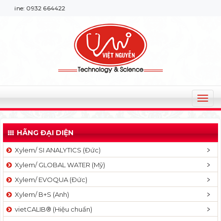
: 0932 664422
T
o
g
HÃNG ĐẠI DIỆN
g
l
Xylem/ SI ANALYTICS (Đức)
e
Xylem/ GLOBAL WATER (Mỹ)
n
a
Xylem/ EVOQUA (Đức)
v
Xylem/ B+S (Anh)
i
g
vietCALIB® (Hiệu chuẩn)
a