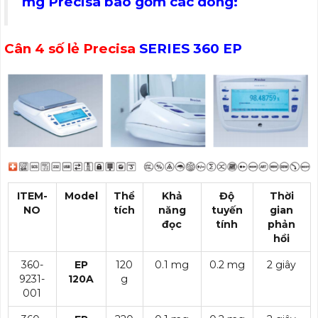
mg Precisa bao gồm các dòng:
Cân 4 số lẻ Precisa
SERIES 360 EP
ITEM-
Model
Thể
Khả
Độ
Thời
NO
tích
năng
tuyến
gian
đọc
tính
phản
hồi
360-
EP
120
0.1 mg
0.2 mg
2 giây
9231-
120A
g
001