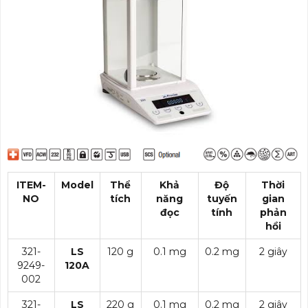
ITEM-
Model
Thể
Khả
Độ
Thời
NO
tích
năng
tuyến
gian
đọc
tính
phản
hồi
321-
LS
120 g
0.1 mg
0.2 mg
2 giây
9249-
120A
002
321-
LS
220 g
0.1 mg
0.2 mg
2 giây