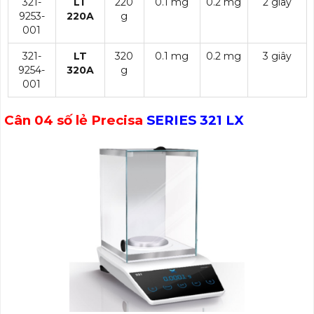
321-
LT
220
0.1 mg
0.2 mg
2 giây
9253-
220A
g
001
321-
LT
320
0.1 mg
0.2 mg
3 giây
9254-
320A
g
001
Cân 04 số lẻ Precisa
SERIES 321 LX