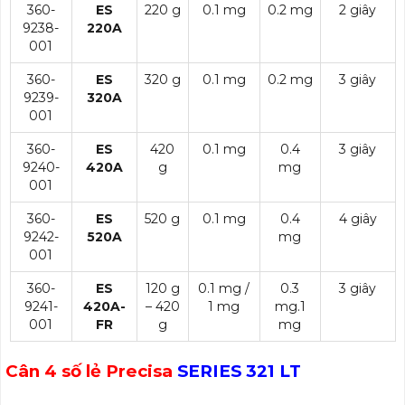
360-
ES
220 g
0.1 mg
0.2 mg
2 giây
9238-
220A
001
360-
ES
320 g
0.1 mg
0.2 mg
3 giây
9239-
320A
001
360-
ES
420
0.1 mg
0.4
3 giây
9240-
420A
g
mg
001
360-
ES
520 g
0.1 mg
0.4
4 giây
9242-
520A
mg
001
360-
ES
120 g
0.1 mg /
0.3
3 giây
9241-
420A-
– 420
1 mg
mg.1
001
FR
g
mg
Cân 4 số lẻ Precisa
SERIES 321 LT