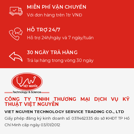
MIỄN PHÍ VẬN CHUYỂN
Với đơn hàng trên 1tr VNĐ
HỖ TRỢ 24/7
Hỗ trợ 24h/ngày và 7 ngày/tuần
30 NGÀY TRẢ HÀNG
Trả lại hàng trong vòng 30 ngày
CÔNG TY TNHH THƯƠNG MẠI DỊCH VỤ KỸ
THUẬT VIỆT NGUYỄN
VIET NGUYEN TECHNOLOGY SERVICE TRADING CO., LTD
Giấy phép đăng ký kinh doanh số 0311462335 do sở KHĐT TP Hồ
Chí Minh cấp ngày 03/01/2012