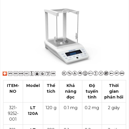
ITEM-
Model
Thể
Khả
Độ
Thời
NO
tích
năng
tuyến
gian
đọc
tính
phản hồi
321-
LT
120 g
0.1 mg
0.2 mg
2 giây
9252-
120A
001