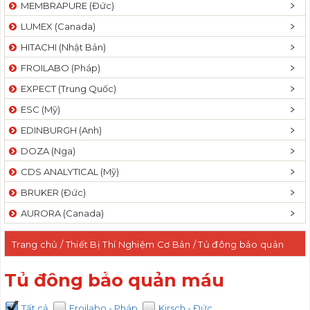
MEMBRAPURE (Đức)
LUMEX (Canada)
HITACHI (Nhật Bản)
FROILABO (Pháp)
EXPECT (Trung Quốc)
ESC (Mỹ)
EDINBURGH (Anh)
DOZA (Nga)
CDS ANALYTICAL (Mỹ)
BRUKER (Đức)
AURORA (Canada)
Trang chủ
/
Thiết Bị Thí Nghiệm Cơ Bản
/
Tủ đông bảo quản
mẫu
/ Tủ đông bảo quản máu
Tủ đông bảo quản máu
Tất cả
Froilabo - Pháp
Kirsch - Đức