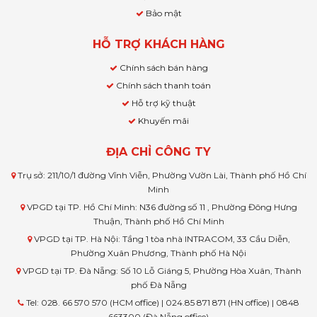
Bảo mật
HỖ TRỢ KHÁCH HÀNG
Chính sách bán hàng
Chính sách thanh toán
Hỗ trợ kỹ thuật
Khuyến mãi
ĐỊA CHỈ CÔNG TY
Trụ sở: 211/10/1 đường Vĩnh Viễn, Phường Vườn Lài, Thành phố Hồ Chí
Minh
VPGD tại TP. Hồ Chí Minh: N36 đường số 11 , Phường Đông Hưng
Thuận, Thành phố Hồ Chí Minh
VPGD tại TP. Hà Nội: Tầng 1 tòa nhà INTRACOM, 33 Cầu Diễn,
Phường Xuân Phương, Thành phố Hà Nội
VPGD tại TP. Đà Nẵng: Số 10 Lỗ Giáng 5, Phường Hòa Xuân, Thành
phố Đà Nẵng
Tel: 028. 66 570 570 (HCM office) | 024.85 871 871 (HN office) | 0848
663300 (Đà Nẵng office)