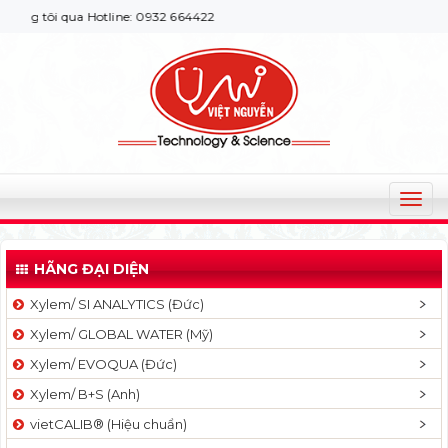
 tôi qua Hotline: 0932 664422
T
o
g
HÃNG ĐẠI DIỆN
g
l
Xylem/ SI ANALYTICS (Đức)
e
Xylem/ GLOBAL WATER (Mỹ)
n
a
Xylem/ EVOQUA (Đức)
v
Xylem/ B+S (Anh)
i
g
vietCALIB® (Hiệu chuẩn)
a