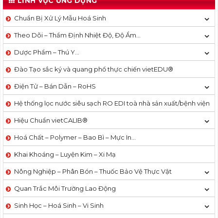
LĨNH VỰC ỨNG DỤNG
Chuẩn Bị Xử Lý Mẫu Hoá Sinh
Theo Dõi – Thẩm Định Nhiệt Độ, Độ Ẩm…
Dược Phẩm – Thú Y…
Đào Tạo sắc ký và quang phổ thực chiến vietEDU®
Điện Tử – Bán Dẫn – RoHS
Hệ thống lọc nước siêu sạch RO EDI​​ toà nhà sản xuất/bệnh viện
Hiệu Chuẩn vietCALIB®
Hoá Chất – Polymer – Bao Bì – Mực In…
Khai Khoáng – Luyện Kim – Xi Mạ
Nông Nghiệp – Phân Bón – Thuốc Bảo Vệ Thực Vật
Quan Trắc Môi Trường Lao Động
Sinh Học – Hoá Sinh – Vi Sinh