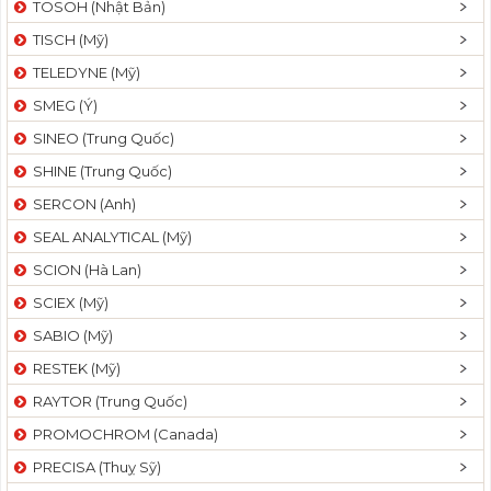
TOSOH (Nhật Bản)
t
TISCH (Mỹ)
i
o
TELEDYNE (Mỹ)
n
SMEG (Ý)
SINEO (Trung Quốc)
SHINE (Trung Quốc)
SERCON (Anh)
SEAL ANALYTICAL (Mỹ)
SCION (Hà Lan)
SCIEX (Mỹ)
SABIO (Mỹ)
RESTEK (Mỹ)
RAYTOR (Trung Quốc)
PROMOCHROM (Canada)
PRECISA (Thuỵ Sỹ)