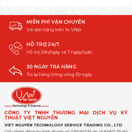
MIỄN PHÍ VẬN CHUYỂN
Với đơn hàng trên 1tr VNĐ
HỖ TRỢ 24/7
Hỗ trợ 24h/ngày và 7 ngày/tuần
30 NGÀY TRẢ HÀNG
Trả lại hàng trong vòng 30 ngày
CÔNG TY TNHH THƯƠNG MẠI DỊCH VỤ KỸ
THUẬT VIỆT NGUYỄN
VIET NGUYEN TECHNOLOGY SERVICE TRADING CO., LTD
Giấy phép đăng ký kinh doanh số 0311462335 do sở KHĐT TP Hồ