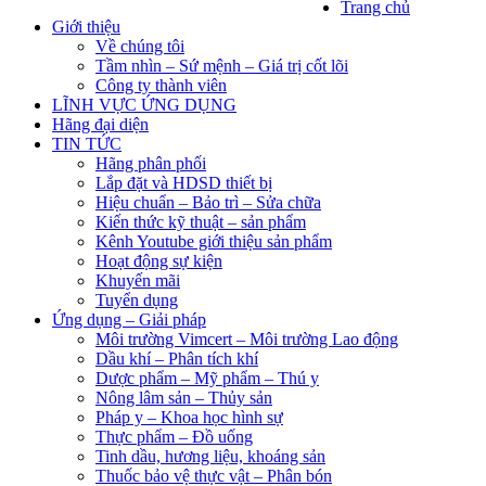
Trang chủ
Giới thiệu
Về chúng tôi
Tầm nhìn – Sứ mệnh – Giá trị cốt lõi
Công ty thành viên
LĨNH VỰC ỨNG DỤNG
Hãng đại diện
TIN TỨC
Hãng phân phối
Lắp đặt và HDSD thiết bị
Hiệu chuẩn – Bảo trì – Sửa chữa
Kiến thức kỹ thuật – sản phẩm
Kênh Youtube giới thiệu sản phẩm
Hoạt động sự kiện
Khuyến mãi
Tuyển dụng
Ứng dụng – Giải pháp
Môi trường Vimcert – Môi trường Lao động
Dầu khí – Phân tích khí
Dược phẩm – Mỹ phẩm – Thú y
Nông lâm sản – Thủy sản
Pháp y – Khoa học hình sự
Thực phẩm – Đồ uống
Tinh dầu, hương liệu, khoáng sản
Thuốc bảo vệ thực vật – Phân bón