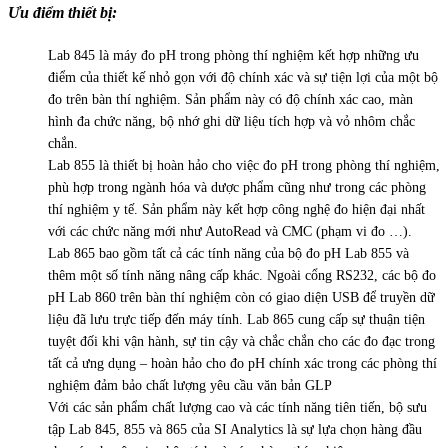
Ưu điểm thiết bị:
Lab 845 là máy đo pH trong phòng thí nghiệm kết hợp những ưu
điểm của thiết kế nhỏ gọn với độ chính xác và sự tiện lợi của một bộ
đo trên bàn thí nghiệm. Sản phẩm này có độ chính xác cao, màn
hình đa chức năng, bộ nhớ ghi dữ liệu tích hợp và vỏ nhôm chắc
chắn.
Lab 855 là thiết bị hoàn hảo cho việc đo pH trong phòng thí nghiệm,
phù hợp trong ngành hóa và dược phẩm cũng như trong các phòng
thí nghiệm y tế. Sản phẩm này kết hợp công nghệ đo hiện đại nhất
với các chức năng mới như AutoRead và CMC (phạm vi đo …).
Lab 865 bao gồm tất cả các tính năng của bộ đo pH Lab 855 và
thêm một số tính năng nâng cấp khác. Ngoài cổng RS232, các bộ đo
pH Lab 860 trên bàn thí nghiệm còn có giao diện USB để truyền dữ
liệu đã lưu trực tiếp đến máy tính. Lab 865 cung cấp sự thuận tiện
tuyệt đối khi vận hành, sự tin cậy và chắc chắn cho các đo đạc trong
tất cả ưng dụng – hoàn hảo cho đo pH chính xác trong các phòng thí
nghiệm đảm bảo chất lượng yêu cầu văn bản GLP
Với các sản phẩm chất lượng cao và các tính năng tiên tiến, bộ sưu
tập Lab 845, 855 và 865 của SI Analytics là sự lựa chọn hàng đầu