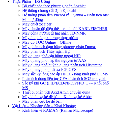
Thực Phẩm – Đồ Uống
Bộ chiết béo theo phương pháp Soxhlet
Hệ thống chưng cất đạm Kjeldahl
Hệ thống phân tích Phenol và Cyanua – Phân tích bia/
Malt tự động
Máy chiết xơ fiber
Máy chuẩn độ điện thế – chuẩn độ KARL FISCHER
Máy cộng hưởng từ hạt nhân TD-NMR
Máy đo phóng xạ trong thực phẩm
Máy đo TOC Online – Offline
Máy phân tích đạm bằng phương pháp Dumas
Máy phân tích Thủy ngân Hg
Máy quang phổ cận hồng ngoại NIR
Máy quang phổ hấp thu nguyên tử AAS
Máy quang phổ huỳnh quang phân tích Histamine
Máy quang phổ phát xạ ICP-OES
Máy sắc ký lỏng cao áp HPLC- lỏng khối phổ LCMS
Phân tích dòng liên tục CFA phân tích SO2 trong bia
Sắc ký khí GC (FID/ECD/NPD/PFPD…) – Khối phổ
MS
Thiết bị phân tích Acid Amin chuyên dụng
Máy khúc xạ kế để bàn – Khúc xạ kế Abbe
Máy phân cực kế để bàn
Vật Liệu – Khoáng Sản – Khai Khoáng
Kính hiển vi RAMAN (Raman Microscope)