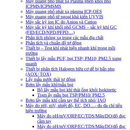
Máy quang phổ phát xạ Plasma ghép khối phổ
ICPMS/ICPMSMS
Máy quang phổ phát xạ plasma ICP-OES
Máy quang phổ tử ngoại khả kiến UVVIS
Máy sắc ký ion IC đo Anion và Cation
Máy sắc ký khí khối phổ GCMS – sắc ký khí GC
(FID/ECD/NPD/PFPD…)
Phân tích phóng xạ trong các mẫu địa chất
Phân tích và chuẩn độ tự động
Thiết bị – Test khí phát hiện nhanh khí trong môi
trường
Thiết bị lấy mẫu PUF, bụi TSP; PM10; PM2.5 xung
quanh
Thiết bị phân tích Halogen hữu cơ dễ bị hấp phụ
(AOX/ TOX)
Lấy mẫu nước thải tự động
Bơm lấy mẫu khí/mẫu bụi
Bộ lấy mẫu bụi khí thải ống khói Isokinetic
Trạm ấy mẫu bụi TSP/PM10/ PM2.5
Bơm lấy mẫu khí cầm tay thể tích nhỏ/ IAQ
Máy đo pH, mV, nhiệt độ, EC, DO…- đo đa chỉ tiêu
hiện trường
Máy đo pH/mV/ORP/EC/TDS/Mặn/DO/độ đục
cầm tay
Máy đo pH/mV/ORP/EC/TDS/Mặn/DO/độ đục