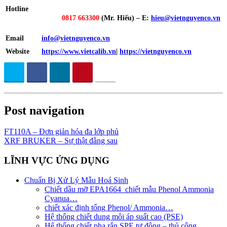
Hotline
0817 663300
(Mr. Hiếu) – E:
hieu@vietnguyenco.vn
Email
info@vietnguyenco.vn
Website
https://www.vietcalib.vn
|
https://vietnguyenco.vn
Post navigation
FT110A – Đơn giản hóa đa lớp phủ
XRF BRUKER – Sự thật đằng sau
LĨNH VỰC ỨNG DỤNG
Chuẩn Bị Xử Lý Mẫu Hoá Sinh
Chiết dầu mỡ EPA1664_chiết mẫu Phenol Ammonia
Cyanua…
chiết xác định tổng Phenol/ Ammonia…
Hệ thống chiết dung môi áp suất cao (PSE)
Hệ thống chiết pha rắn SPE tự động – thủ công