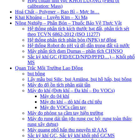
Hiệu chuẩn lĩnh vực KHỐI LƯỢNG (Field of
calibration: Mass)
Hoá Chất – Polymer – Bao Bì – Mực In…
Khai Khoáng – Luyện Kim – Xi Mạ
Nông Nghiệp – Phân Bón – Thuốc Bảo Vệ Thực Vật
Hệ thông phân tích kích thước hạt đất, phân tích sét
theo TCVN 6862-2012 (ISO 11277)
Hệ thống phân tích phân bón (NPK) tự động
Hệ thống Robot đo pH và độ dẫn trong đất và nước
Máy phân tích đạm Dumas – phân tích CHNSO
Sắc ký khí GC (FID/ECD/NPD/PFPD…) – Khối phổ
MS
Quan Trắc Môi Trường Lao Động
bụi bông
Lấy mẫu bụi Silic, bụi Amiăng, bụi hô hấp, bụi bông
Máy đo độ ồn tích phân giải tần
Máy đo khí (Đơn khí – Đa khí – Đo VOCs)
Máy đo 04 khí
Máy đo khí – dò khí đa chỉ tiêu
Máy đo VOCs cầm tay
Máy đo phóng xạ cầm tay hiện trường
Máy đo rung dải tần (đo rung cục bộ; rung toàn thân;
rung xây dựng)
Máy quang phổ hấp thu nguyên tử AAS
Sắc ký khí GC, Sắc ký khí khối phổ GCMS