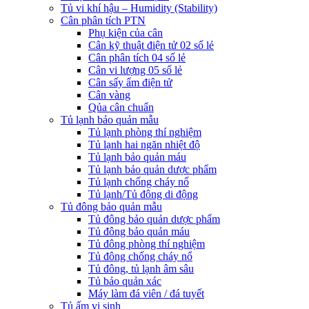
Tủ vi khí hậu – Humidity (Stability)
Cân phân tích PTN
Phụ kiện của cân
Cân kỹ thuật điện tử 02 số lẻ
Cân phân tích 04 số lẻ
Cân vi lượng 05 số lẻ
Cân sấy ẩm điện tử
Cân vàng
Qủa cân chuẩn
Tủ lạnh bảo quản mẫu
Tủ lạnh phòng thí nghiệm
Tủ lạnh hai ngăn nhiệt độ
Tủ lạnh bảo quản máu
Tủ lạnh bảo quản dược phẩm
Tủ lạnh chống cháy nổ
Tủ lạnh/Tủ đông di động
Tủ đông bảo quản mẫu
Tủ đông bảo quản dược phẩm
Tủ đông bảo quản máu
Tủ đông phòng thí nghiệm
Tủ đông chống cháy nổ
Tủ đông, tủ lạnh âm sâu
Tủ bảo quản xác
Máy làm đá viên / đá tuyết
Tủ ấm vi sinh