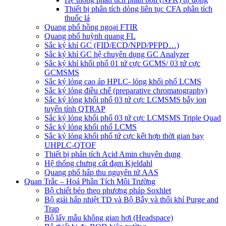
Thiết bị phân tích dòng liên tục CFA phân tích
thuốc lá
Quang phổ hồng ngoại FTIR
Quang phổ huỳnh quang FL
Sắc ký khí GC (FID/ECD/NPD/PFPD…)
Sắc ký khí GC hệ chuyên dụng GC Analyzer
Sắc ký khí khối phổ 01 tứ cực GCMS/ 03 tứ cực
GCMSMS
Sắc ký lỏng cao áp HPLC- lỏng khối phổ LCMS
Sắc ký lỏng điều chế (preparative chromatography)
Sắc ký lỏng khối phổ 03 tứ cực LCMSMS bẫy ion
tuyến tính QTRAP
Sắc ký lỏng khối phổ 03 tứ cực LCMSMS Triple Quad
Sắc ký lỏng khối phổ LCMS
Sắc ký lỏng khối phổ tứ cực kết hợp thời gian bay
UHPLC-QTOF
Thiết bị phân tích Acid Amin chuyên dụng
Hệ thống chưng cất đạm Kjeldahl
Quang phổ hấp thu nguyên tử AAS
Quan Trắc – Hoá Phân Tích Môi Trường
Bộ chiết béo theo phương pháp Soxhlet
Bộ giải hấp nhiệt TD và Bộ Bẫy và thổi khí Purge and
Trap
Bộ lấy mẫu không gian hơi (Headspace)