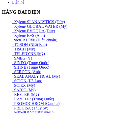
Liên hệ
HÃNG ĐẠI DIỆN
Xylem/ SI ANALYTICS (Đức)
Xylem/ GLOBAL WATER (Mỹ)
Xylem/ EVOQUA (Đức)
Xylem/ B+S (Anh)
vietCALIB® (Hiệu chuẩn)
TOSOH (Nhật Bản)
TISCH (Mỹ)
TELEDYNE (Mỹ)
SMEG (Ý)
SINEO (Trung Quốc)
SHINE (Trung Quốc)
SERCON (Anh)
SEAL ANALYTICAL (Mỹ)
SCION (Hà Lan)
SCIEX (Mỹ)
SABIO (Mỹ)
RESTEK (Mỹ)
RAYTOR (Trung Quốc)
PROMOCHROM (Canada)
PRECISA (Thuỵ Sỹ)
MEMBRAPURE (Đức)