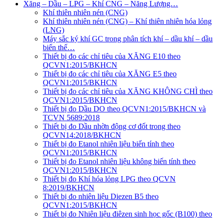
Xăng – Dầu – LPG – Khí CNG – Năng Lượng…
Khí thiên nhiên nén (CNG)
Khí thiên nhiên nén (CNG) – Khí thiên nhiên hóa lỏng
(LNG)
Máy sắc ký khí GC trong phân tích khí – dầu khí – dầu
biến thế…
Thiết bị đo các chỉ tiêu của XĂNG E10 theo
QCVN1:2015/BKHCN
Thiết bị đo các chỉ tiêu của XĂNG E5 theo
QCVN1:2015/BKHCN
Thiết bị đo các chỉ tiêu của XĂNG KHÔNG CHÌ theo
QCVN1:2015/BKHCN
Thiết bị đo Dầu DO theo QCVN1:2015/BKHCN và
TCVN 5689:2018
Thiết bị đo Dầu nhờn động cơ đốt trong theo
QCVN14:2018/BKHCN
Thiết bị đo Etanol nhiên liệu biến tính theo
QCVN1:2015/BKHCN
Thiết bị đo Etanol nhiên liệu không biến tính theo
QCVN1:2015/BKHCN
Thiết bị đo Khí hóa lỏng LPG theo QCVN
8:2019/BKHCN
Thiết bị đo nhiên liệu Diezen B5 theo
QCVN1:2015/BKHCN
Thiết bị đo Nhiên liệu điêzen sinh học gốc (B100) theo