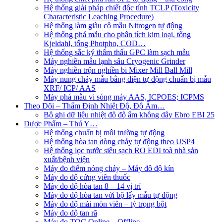
Hệ thống giải pháp chiết độc tính TCLP (Toxicity
Characteristic Leaching Procedure)
Hệ thống làm giàu cô mẫu Nitrogen tự động
Hệ thống phá mẫu cho phân tích kim loại, tổng
Kjeldahl, tổng Photpho, COD…
Hệ thống sắc ký thẩm thấu GPC làm sạch mẫu
Máy nghiền mẫu lạnh sâu Cryogenic Grinder
Máy nghiền trộn nghiền bi Mixer Mill Ball Mill
Máy nung chảy mẫu bằng điện tự động chuẩn bị mẫu
XRF/ ICP/ AAS
Máy phá mẫu vi sóng máy AAS, ICPOES; ICPMS
Theo Dõi – Thẩm Định Nhiệt Độ, Độ Ẩm…
Bộ ghi dữ liệu nhiệt độ độ ẩm không dây Ebro EBI 25
Dược Phẩm – Thú Y…
Hệ thống chuẩn bị môi trường tự động
Hệ thống hòa tan dòng chảy tự động theo USP4
Hệ thống lọc nước siêu sạch RO EDI​​ toà nhà sản
xuất/bệnh viện
Máy đo điểm nóng chảy – Máy đô độ kín
Máy đo độ cứng viên thuốc
Máy đo độ hòa tan 8 – 14 vị trí
Máy đo độ hòa tan với bộ lấy mẫu tự động
Máy đo độ mài mòn viên – tỷ trọng bột
Máy đo độ tan rã
Máy đo TOC Online – Offline