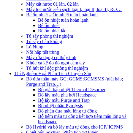
Máy cất nước 01 lần, 02 lần
Máy lọc nước siêu sạch loại I, loại II, loại II, RO…
Bể ổn nhiệt – Ổn nhiệt tuần hoàn lạnh
Bể ổn nhiệt tuần hoàn lạnh
Bể ổn nhiệt
Bể ổn nhiệt lắc
Tủ sấy phòng thí nghiệm
Tủ sấy chân không
Lò Nung
Nồi hấp tiệt trùng
Máy rửa dụng cụ thủy tinh
Khúc xạ kế đo độ ngọt cầm tay
Tủ hút khí độc phòng thí nghiệm
Thí Nghiệm Hoá Phân Tích Chuyên Sâu
Bộ đưa mẫu máy GC; GCMS;GCMSMS (giải hấp;
Purge and Trap…)
Bộ giải hấp nhiệt Thermal Desorber
Bộ lấy mẫu pha hơi Headspace
Bộ lấy mẫu Purge and Trap
Bộ nhiệt phân Pyrolysis
Bộ phận đưa mẫu lỏng tự động
Bộ tiêm mẫu tự động kết hợp tiêm mẫu lỏng và
headspace
Bộ Hydrid và bộ lấy mẫu tự đồng cho ICP/ ICPMS
Chiết béo Soxhlet_ Phân tích xơ Fiber