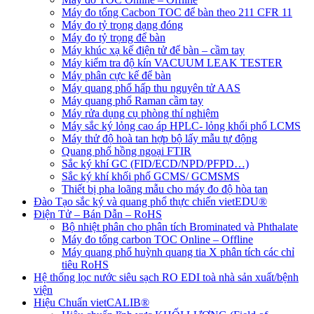
Máy đo tổng Cacbon TOC để bàn theo 211 CFR 11
Máy đo tỷ trọng dạng đóng
Máy đo tỷ trọng để bàn
Máy khúc xạ kế điện tử để bàn – cầm tay
Máy kiểm tra độ kín VACUUM LEAK TESTER
Máy phân cực kế để bàn
Máy quang phổ hấp thu nguyên tử AAS
Máy quang phổ Raman cầm tay
Máy rửa dụng cụ phòng thí nghiệm
Máy sắc ký lỏng cao áp HPLC- lỏng khối phổ LCMS
Máy thử độ hoà tan hợp bộ lấy mẫu tự động
Quang phổ hồng ngoại FTIR
Sắc ký khí GC (FID/ECD/NPD/PFPD…)
Sắc ký khí khối phổ GCMS/ GCMSMS
Thiết bị pha loãng mẫu cho máy đo độ hòa tan
Đào Tạo sắc ký và quang phổ thực chiến vietEDU®
Điện Tử – Bán Dẫn – RoHS
Bộ nhiệt phân cho phân tích Brominated và Phthalate
Máy đo tổng carbon TOC Online – Offline
Máy quang phổ huỳnh quang tia X phân tích các chỉ
tiêu RoHS
Hệ thống lọc nước siêu sạch RO EDI​​ toà nhà sản xuất/bệnh
viện
Hiệu Chuẩn vietCALIB®