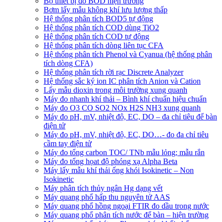
Bộ thiết bị đo BOD hiện trường
Bơm lấy mẫu không khí lưu lượng thấp
Hệ thống phân tích BOD5 tự động
Hệ thống phân tích COD dùng TiO2
Hệ thống phân tích COD tự động
Hệ thống phân tích dòng liên tục CFA
Hệ thống phân tích Phenol và Cyanua (hệ thống phân
tích dòng CFA)
Hệ thống phân tích rời rạc Discrete Analyzer
Hệ thống sắc ký ion IC phân tích Anion và Cation
Lấy mẫu dioxin trong môi trường xung quanh
Máy đo nhanh khí thải – Bình khí chuẩn hiệu chuẩn
Máy đo O3 CO SO2 NOx H2S NH3 xung quanh
Máy đo pH, mV, nhiệt độ, EC, DO – đa chỉ tiêu để bàn
điện tử
Máy đo pH, mV, nhiệt độ, EC, DO…- đo đa chỉ tiêu
cầm tay điện tử
Máy đo tổng carbon TOC/ TNb mẫu lỏng; mẫu rắn
Máy đo tổng họat độ phóng xạ Alpha Beta
Máy lấy mẫu khí thải ống khói Isokinetic – Non
Isokinetic
Máy phân tích thủy ngân Hg dạng vết
Máy quang phổ hấp thu nguyên tử AAS
Máy quang phổ hồng ngoại FTIR đo dầu trong nước
Máy quang phổ phân tích nước để bàn – hiện trường