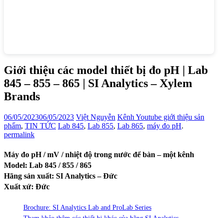
Giới thiệu các model thiết bị đo pH | Lab
845 – 855 – 865 | SI Analytics – Xylem
Brands
06/05/2023
06/05/2023
Việt Nguyễn
Kênh Youtube giới thiệu sản
phẩm
,
TIN TỨC
Lab 845
,
Lab 855
,
Lab 865
,
máy đo pH
.
permalink
Máy đo pH / mV / nhiệt độ trong nước để bàn – một kênh
Model: Lab 845 / 855 / 865
Hãng sản xuất: SI Analytics – Đức
Xuất xứ: Đức
Brochure: SI Analytics Lab and ProLab Series