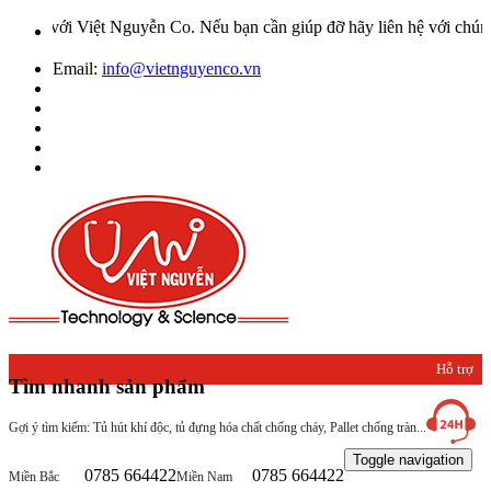
iệt Nguyễn Co. Nếu bạn cần giúp đỡ hãy liên hệ với chúng tôi qua H
Email:
info@vietnguyenco.vn
Hỗ trợ
Tìm nhanh sản phẩm
khách
Gợi ý tìm kiếm: Tủ hút khí độc, tủ đựng hóa chất chống cháy, Pallet chống tràn...
hàng
Toggle navigation
0785 664422
0785 664422
Miền Bắc
Miền Nam