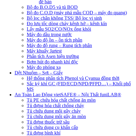
để bàn
Bộ đo B.O.D5 và tủ BOD
Bộ đo C.O.D (máy phá mẫu COD – máy đo quang)
Bộ lọc chân không TSS/ Bộ lọc vi sinh
Đo lưu tốc dòng chảy kênh hở – kênh kín
Lấy mẫu SO2/CO/NOx ống khói
Máy đo dầu trong nước
Máy đo độ ồn – ồn tích phân
Máy đo độ rung – Rung tích phân
Máy khuấy Jartest
Phân tích Asen hiện trường
Bơm hút đo nhanh khí độc
Máy đo phóng xạ
Dệt Nhuộm – Sợi – Giấy
Hệ thống phân tích Phenol và Cyanua đồng thời
Sắc ký khí GC (FID/ECD/NPD/PFPD…) – Khối phổ
MS
An Toàn Lao Động vietSAFE® – Nội Thất funiLAB®
Tủ PE chứa hóa chất chống ăn mòn
Tủ đựng hóa chất chống cháy
Tủ chứa dung môi gây cháy
Tủ chứa dung môi gây ăn mòn
Tủ đựng thuốc trừ sâu
Tủ chứa dụng cụ khẩn cấp
Tủ đựng bình khí