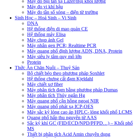
Máy đo bụi tán xạ Lazer/Bụi khối lượng
Máy đo vi khí hậu
Máy đo tần số sóng – điện từ trường
Sinh Học – Hoá Sinh – Vi Sinh
DNA
Hệ thống điện di mao quản CE
Hệ thống máy Elisa
Máy chụp ảnh Gel
Máy nhân gen PCR; Realtime PCR
Máy quang phổ định lượng ADN, DNA, Protein
Máy siêu ly tâm quy mô lớn
Protein
Thức Ăn Chăn Nuôi – Thuỷ Sản
Bộ chiết béo theo phương pháp Soxhlet
Hệ thống chưng cất đạm Kjeldahl
Máy chiết xơ fiber
Máy phân tích đạm bằng phương pháp Dumas
Máy phân tích Thủy ngân Hg
Máy quang phổ cận hồng ngoại NIR
Máy quang phổ phát xạ ICP-OES
Máy sắc ký lỏng cao áp HPLC- lỏng khối phổ LCMS
Quang phổ hấp thu nguyên tử AAS
Sắc ký khí GC (FID/ECD/NPD/PFPD…) – Khối phổ
MS
Thiết bị phân tích Acid Amin chuyên dụng