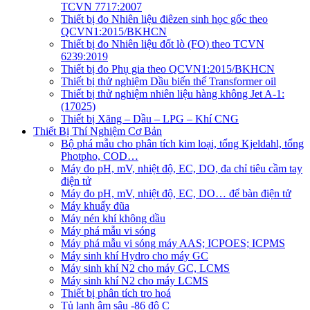
TCVN 7717:2007
Thiết bị đo Nhiên liệu điêzen sinh học gốc theo
QCVN1:2015/BKHCN
Thiết bị đo Nhiên liệu đốt lò (FO) theo TCVN
6239:2019
Thiết bị đo Phụ gia theo QCVN1:2015/BKHCN
Thiết bị thử nghiệm Dầu biến thế Transformer oil
Thiết bị thử nghiệm nhiên liệu hàng không Jet A-1:
(17025)
Thiết bị Xăng – Dầu – LPG – Khí CNG
Thiết Bị Thí Nghiệm Cơ Bản
Bộ phá mẫu cho phân tích kim loại, tổng Kjeldahl, tổng
Photpho, COD…
Máy đo pH, mV, nhiệt độ, EC, DO, đa chỉ tiêu cầm tay
điện tử
Máy đo pH, mV, nhiệt độ, EC, DO… để bàn điện tử
Máy khuấy đũa
Máy nén khí không dầu
Máy phá mẫu vi sóng
Máy phá mẫu vi sóng máy AAS; ICPOES; ICPMS
Máy sinh khí Hydro cho máy GC
Máy sinh khí N2 cho máy GC, LCMS
Máy sinh khí N2 cho máy LCMS
Thiết bị phân tích tro hoá
Tủ lạnh âm sâu -86 độ C