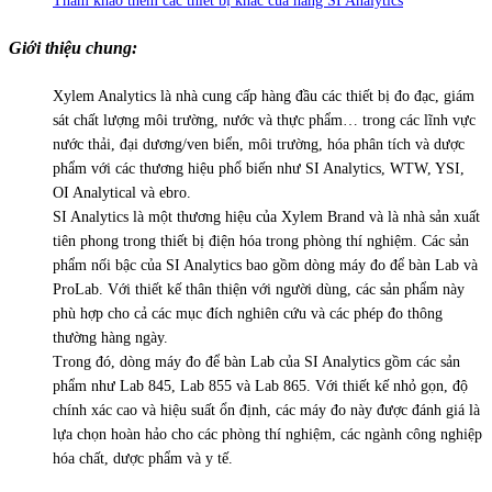
Tham khảo thêm các thiết bị khác của hãng SI Analytics
Giới thiệu chung:
Xylem Analytics là nhà cung cấp hàng đầu các thiết bị đo đạc, giám
sát chất lượng môi trường, nước và thực phẩm… trong các lĩnh vực
nước thải, đại dương/ven biển, môi trường, hóa phân tích và dược
phẩm với các thương hiệu phổ biến như SI Analytics, WTW, YSI,
OI Analytical và ebro.
SI Analytics là một thương hiệu của Xylem Brand và là nhà sản xuất
tiên phong trong thiết bị điện hóa trong phòng thí nghiệm. Các sản
phẩm nối bậc của SI Analytics bao gồm dòng máy đo để bàn Lab và
ProLab. Với thiết kế thân thiện với người dùng, các sản phẩm này
phù hợp cho cả các mục đích nghiên cứu và các phép đo thông
thường hàng ngày.
Trong đó, dòng máy đo để bàn Lab của SI Analytics gồm các sản
phẩm như Lab 845, Lab 855 và Lab 865. Với thiết kế nhỏ gọn, độ
chính xác cao và hiệu suất ổn định, các máy đo này được đánh giá là
lựa chọn hoàn hảo cho các phòng thí nghiệm, các ngành công nghiệp
hóa chất, dược phẩm và y tế.