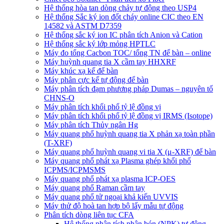
Hệ thống hòa tan dòng chảy tự động theo USP4
Hệ thống Sắc ký ion đốt cháy online CIC theo EN
14582 và ASTM D7359
Hệ thống sắc ký ion IC phân tích Anion và Cation
Hệ thống sắc ký lớp mỏng HPTLC
Máy đo tổng Cacbon TOC/ tổng TN để bàn – online
Máy huỳnh quang tia X cầm tay HHXRF
Máy khúc xạ kế để bàn
Máy phân cực kế tự động để bàn
Máy phân tích đạm phương pháp Dumas – nguyên tố
CHNS-O
Máy phân tích khối phổ tỷ lệ đồng vị
Máy phân tích khối phổ tỷ lệ đồng vị IRMS (Isotope)
Máy phân tích Thủy ngân Hg
Máy quang phổ huỳnh quang tia X phản xạ toàn phần
(T-XRF)
Máy quang phổ huỳnh quang vi tia X (μ-XRF) để bàn
Máy quang phổ phát xạ Plasma ghép khối phổ
ICPMS/ICPMSMS
Máy quang phổ phát xạ plasma ICP-OES
Máy quang phổ Raman cầm tay
Máy quang phổ tử ngoại khả kiến UVVIS
Máy thử độ hoà tan hợp bộ lấy mẫu tự động
Phân tích dòng liên tục CFA
Hệ thống phân tích phân bón (NPK) tự động