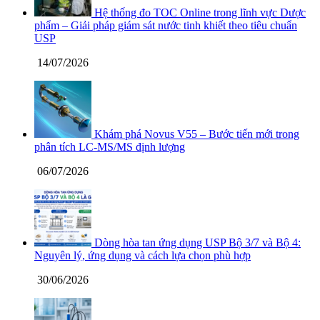
Hệ thống đo TOC Online trong lĩnh vực Dược
phẩm – Giải pháp giám sát nước tinh khiết theo tiêu chuẩn
USP
14/07/2026
Khám phá Novus V55 – Bước tiến mới trong
phân tích LC-MS/MS định lượng
06/07/2026
Dòng hòa tan ứng dụng USP Bộ 3/7 và Bộ 4:
Nguyên lý, ứng dụng và cách lựa chọn phù hợp
30/06/2026