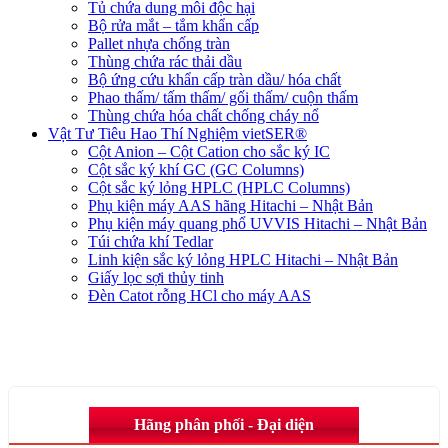
Tủ chứa dung môi độc hại
Bộ rửa mắt – tắm khẩn cấp
Pallet nhựa chống tràn
Thùng chứa rác thải dầu
Bộ ứng cứu khẩn cấp tràn dầu/ hóa chất
Phao thấm/ tấm thấm/ gối thấm/ cuộn thấm
Thùng chứa hóa chất chống cháy nổ
Vật Tư Tiêu Hao Thí Nghiệm vietSER®
Cột Anion – Cột Cation cho sắc ký IC
Cột sắc ký khí GC (GC Columns)
Cột sắc ký lỏng HPLC (HPLC Columns)
Phụ kiện máy AAS hãng Hitachi – Nhật Bản
Phụ kiện máy quang phổ UVVIS Hitachi – Nhật Bản
Túi chứa khí Tedlar
Linh kiện sắc ký lỏng HPLC Hitachi – Nhật Bản
Giấy lọc sợi thủy tinh
Đèn Catot rỗng HCl cho máy AAS
Hãng phân phối - Đại diện