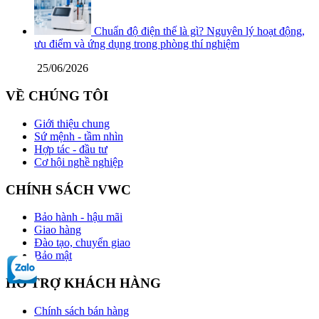
Chuẩn độ điện thế là gì? Nguyên lý hoạt động,
ưu điểm và ứng dụng trong phòng thí nghiệm
25/06/2026
VỀ CHÚNG TÔI
Giới thiệu chung
Sứ mệnh - tầm nhìn
Hợp tác - đầu tư
Cơ hội nghề nghiệp
CHÍNH SÁCH VWC
Bảo hành - hậu mãi
Giao hàng
Đào tạo, chuyển giao
Bảo mật
HỖ TRỢ KHÁCH HÀNG
Chính sách bán hàng