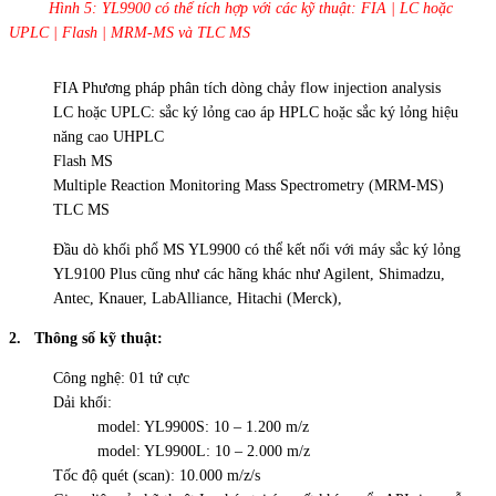
Hình 5: YL9900 có thể tích hợp với các kỹ thuật: FIA | LC hoặc
UPLC | Flash | MRM-MS và TLC MS
FIA Phương pháp phân tích dòng chảy flow injection analysis
LC hoặc UPLC: sắc ký lỏng cao áp HPLC hoặc sắc ký lỏng hiệu
năng cao UHPLC
Flash MS
Multiple Reaction Monitoring Mass Spectrometry (MRM-MS)
TLC MS
Đầu dò khối phổ MS YL9900 có thể kết nối với máy sắc ký lỏng
YL9100 Plus cũng như các hãng khác như Agilent, Shimadzu,
Antec, Knauer, LabAlliance, Hitachi (Merck),
2. Thông số kỹ thuật:
Công nghệ: 01 tứ cực
Dải khối:
model: YL9900S: 10 – 1.200 m/z
model: YL9900L: 10 – 2.000 m/z
Tốc độ quét (scan): 10.000 m/z/s