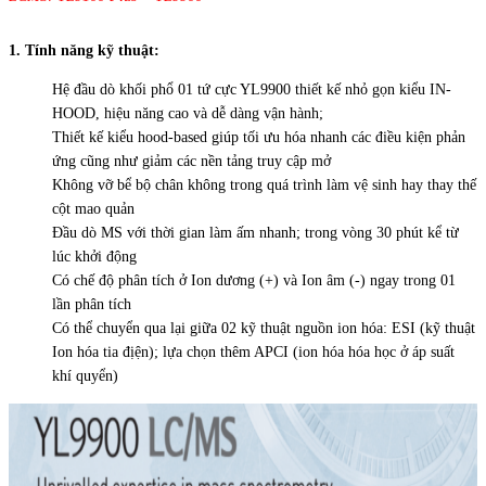
1. Tính năng kỹ thuật:
Hệ đầu dò khối phổ 01 tứ cực YL9900 thiết kế nhỏ gọn kiểu IN-
HOOD, hiệu năng cao và dễ dàng vận hành;
Thiết kế kiểu hood-based giúp tối ưu hóa nhanh các điều kiện phản
ứng cũng như giảm các nền tảng truy cập mở
Không vỡ bể bộ chân không trong quá trình làm vệ sinh hay thay thế
cột mao quản
Đầu dò MS với thời gian làm ấm nhanh; trong vòng 30 phút kể từ
lúc khởi động
Có chế độ phân tích ở Ion dương (+) và Ion âm (-) ngay trong 01
lần phân tích
Có thể chuyển qua lại giữa 02 kỹ thuật nguồn ion hóa: ESI (kỹ thuật
Ion hóa tia địện); lựa chọn thêm APCI (ion hóa hóa học ở áp suất
khí quyển)