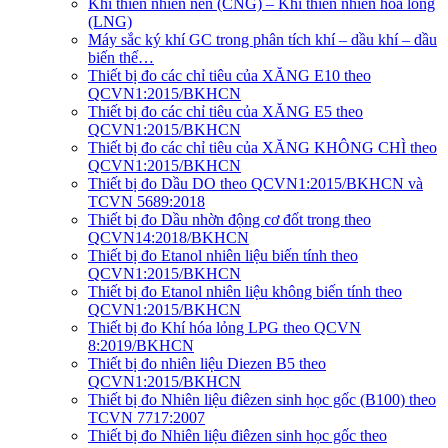
Khí thiên nhiên nén (CNG) – Khí thiên nhiên hóa lỏng
(LNG)
Máy sắc ký khí GC trong phân tích khí – dầu khí – dầu
biến thế…
Thiết bị đo các chỉ tiêu của XĂNG E10 theo
QCVN1:2015/BKHCN
Thiết bị đo các chỉ tiêu của XĂNG E5 theo
QCVN1:2015/BKHCN
Thiết bị đo các chỉ tiêu của XĂNG KHÔNG CHÌ theo
QCVN1:2015/BKHCN
Thiết bị đo Dầu DO theo QCVN1:2015/BKHCN và
TCVN 5689:2018
Thiết bị đo Dầu nhờn động cơ đốt trong theo
QCVN14:2018/BKHCN
Thiết bị đo Etanol nhiên liệu biến tính theo
QCVN1:2015/BKHCN
Thiết bị đo Etanol nhiên liệu không biến tính theo
QCVN1:2015/BKHCN
Thiết bị đo Khí hóa lỏng LPG theo QCVN
8:2019/BKHCN
Thiết bị đo nhiên liệu Diezen B5 theo
QCVN1:2015/BKHCN
Thiết bị đo Nhiên liệu điêzen sinh học gốc (B100) theo
TCVN 7717:2007
Thiết bị đo Nhiên liệu điêzen sinh học gốc theo