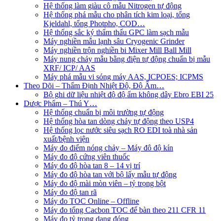
Hệ thống làm giàu cô mẫu Nitrogen tự động
Hệ thống phá mẫu cho phân tích kim loại, tổng
Kjeldahl, tổng Photpho, COD…
Hệ thống sắc ký thẩm thấu GPC làm sạch mẫu
Máy nghiền mẫu lạnh sâu Cryogenic Grinder
Máy nghiền trộn nghiền bi Mixer Mill Ball Mill
Máy nung chảy mẫu bằng điện tự động chuẩn bị mẫu
XRF/ ICP/ AAS
Máy phá mẫu vi sóng máy AAS, ICPOES; ICPMS
Theo Dõi – Thẩm Định Nhiệt Độ, Độ Ẩm…
Bộ ghi dữ liệu nhiệt độ độ ẩm không dây Ebro EBI 25
Dược Phẩm – Thú Y…
Hệ thống chuẩn bị môi trường tự động
Hệ thống hòa tan dòng chảy tự động theo USP4
Hệ thống lọc nước siêu sạch RO EDI​​ toà nhà sản
xuất/bệnh viện
Máy đo điểm nóng chảy – Máy đô độ kín
Máy đo độ cứng viên thuốc
Máy đo độ hòa tan 8 – 14 vị trí
Máy đo độ hòa tan với bộ lấy mẫu tự động
Máy đo độ mài mòn viên – tỷ trọng bột
Máy đo độ tan rã
Máy đo TOC Online – Offline
Máy đo tổng Cacbon TOC để bàn theo 211 CFR 11
Máy đo tỷ trọng dạng đóng