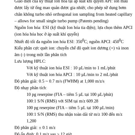
Giao diện của kỹ thuật Ion hóa tại áp suất khí quyển API: ion mẫu
được lấy từ ống mao quản được gia nhiệt; cho phép sử dụng bơm
chân không turbo nhỏ orthogonal ion sampling from heated capillary
– allows for small single turbo pump (Patents pending)
Nguồn Ion hóa: ESI (kỹ thuật Ion hóa tia địện); lựa chọn thêm APCI
(ion hóa hóa học ở áp suất khí quyển)
0
0
Nhiết độ tối đa nguồn ion hóa ESI: 350
C; nguồn APCI: 450
C
Kiểu phân cực quét ion: chuyển chế độ quét ion dương (+) và inon
âm (-) trong một lần phân tích
Lưu lượng HPLC:
Với kỹ thuật ion hóa ESI : 10 µL/min to 1 mL/phút
Với kỹ thuật ion hóa APCI : 10 µL/min to 2 mL/phút
Độ phân giải: 0.5 ~ 0.7 m/s (FWHM) at 1,000 m/z/s
Độ nhạy phân tích:
10 pg reserpine (FIA – tiêm 5 µL tại 100 µL/phút)
100:1 S/N (RMS) với SIM tại m/z 609.28
100 pg reserpine (FIA – tiêm 5 µL tại 100 µL/min)
100:1 S/N (RMS) thu nhận toàn dải từ m/z 100 đến m/z
1,200
Độ phân giải: ± 0.1 m/z
Độ ổn định: 0.1 m/z sau > 12 giờ