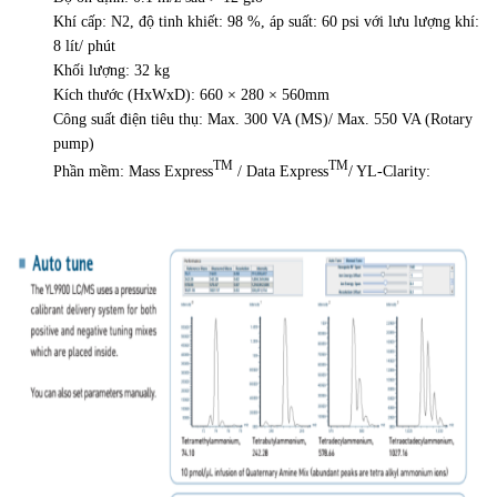
Khí cấp: N2, độ tinh khiết: 98 %, áp suất: 60 psi với lưu lượng khí:
8 lít/ phút
Khối lượng: 32 kg
Kích thước (HxWxD): 660 × 280 × 560mm
Công suất điện tiêu thụ: Max. 300 VA (MS)/ Max. 550 VA (Rotary
pump)
TM
TM
Phần mềm: Mass Express
/ Data Express
/ YL-Clarity: