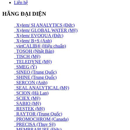
Liên hệ
HÃNG ĐẠI DIỆN
Xylem/ SI ANALYTICS (Đức)
Xylem/ GLOBAL WATER (Mỹ)
Xylem/ EVOQUA (Đức)
Xylem/ B+S (Anh)
vietCALIB® (Hiệu chuẩn)
TOSOH (Nhật Bản)
TISCH (Mỹ)
TELEDYNE (Mỹ)
SMEG (Ý)
SINEO (Trung Quốc)
SHINE (Trung Quốc)
SERCON (Anh)
SEAL ANALYTICAL (Mỹ)
SCION (Hà Lan)
SCIEX (Mỹ)
SABIO (Mỹ)
RESTEK (Mỹ)
RAYTOR (Trung Quốc)
PROMOCHROM (Canada)
PRECISA (Thuỵ Sỹ)
MEMBRAPURE (Đức)