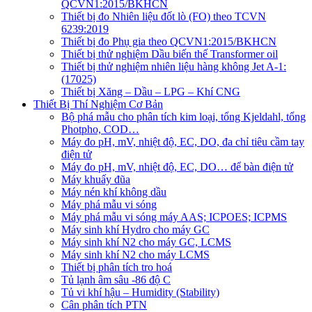
QCVN1:2015/BKHCN
Thiết bị đo Nhiên liệu đốt lò (FO) theo TCVN
6239:2019
Thiết bị đo Phụ gia theo QCVN1:2015/BKHCN
Thiết bị thử nghiệm Dầu biến thế Transformer oil
Thiết bị thử nghiệm nhiên liệu hàng không Jet A-1:
(17025)
Thiết bị Xăng – Dầu – LPG – Khí CNG
Thiết Bị Thí Nghiệm Cơ Bản
Bộ phá mẫu cho phân tích kim loại, tổng Kjeldahl, tổng
Photpho, COD…
Máy đo pH, mV, nhiệt độ, EC, DO, đa chỉ tiêu cầm tay
điện tử
Máy đo pH, mV, nhiệt độ, EC, DO… để bàn điện tử
Máy khuấy đũa
Máy nén khí không dầu
Máy phá mẫu vi sóng
Máy phá mẫu vi sóng máy AAS; ICPOES; ICPMS
Máy sinh khí Hydro cho máy GC
Máy sinh khí N2 cho máy GC, LCMS
Máy sinh khí N2 cho máy LCMS
Thiết bị phân tích tro hoá
Tủ lạnh âm sâu -86 độ C
Tủ vi khí hậu – Humidity (Stability)
Cân phân tích PTN