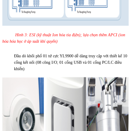
Hình 3: ESI (kỹ thuật Ion hóa tia địện); lựa chọn thêm APCI (ion
hóa hóa học ở áp suất khí quyển)
Đầu dò khối phổ 01 tứ cực YL9900 dễ dàng truy cập với thiết kế 10
cổng kết nối (08 công I/O; 01 cổng USB và 01 cổng PC/LC điều
khiển)