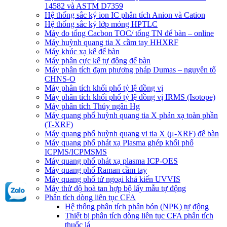
14582 và ASTM D7359
Hệ thống sắc ký ion IC phân tích Anion và Cation
Hệ thống sắc ký lớp mỏng HPTLC
Máy đo tổng Cacbon TOC/ tổng TN để bàn – online
Máy huỳnh quang tia X cầm tay HHXRF
Máy khúc xạ kế để bàn
Máy phân cực kế tự động để bàn
Máy phân tích đạm phương pháp Dumas – nguyên tố
CHNS-O
Máy phân tích khối phổ tỷ lệ đồng vị
Máy phân tích khối phổ tỷ lệ đồng vị IRMS (Isotope)
Máy phân tích Thủy ngân Hg
Máy quang phổ huỳnh quang tia X phản xạ toàn phần
(T-XRF)
Máy quang phổ huỳnh quang vi tia X (μ-XRF) để bàn
Máy quang phổ phát xạ Plasma ghép khối phổ
ICPMS/ICPMSMS
Máy quang phổ phát xạ plasma ICP-OES
Máy quang phổ Raman cầm tay
Máy quang phổ tử ngoại khả kiến UVVIS
Máy thử độ hoà tan hợp bộ lấy mẫu tự động
Phân tích dòng liên tục CFA
Hệ thống phân tích phân bón (NPK) tự động
Thiết bị phân tích dòng liên tục CFA phân tích
thuốc lá