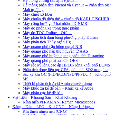
Hệ thống chưng cất đạm Kjeldahl
Hệ thống phân tích Phenol và Cyanua – Phân tích bia/
Malt tự động
Máy chiết xơ fiber
Máy chuẩn độ điện thế – chuẩn độ KARL FISCHER
Máy cộng hưởng từ hạt nhân TD-NMR
Máy đo phóng xạ trong thực phẩm
Máy đo TOC Online – Offline
Máy phân tích đạm bằng phương pháp Dumas
Máy phân tích Thủy ngân Hg
Máy quang phổ cận hồng ngoại NIR
Máy quang phổ hấp thu nguyên tử AAS
Máy quang phổ huỳnh quang phân tích Histamine
Máy quang phổ phát xạ ICP-OES
Máy sắc ký lỏng cao áp HPLC- lỏng khối phổ LCMS
Phân tích dòng liên tục CFA phân tích SO2 trong bia
Sắc ký khí GC (FID/ECD/NPD/PFPD…) – Khối phổ
MS
Thiết bị phân tích Acid Amin chuyên dụng
Máy khúc xạ kế để bàn – Khúc xạ kế Abbe
Máy phân cực kế để bàn
Vật Liệu – Khoáng Sản – Khai Khoáng
Kính hiển vi RAMAN (Raman Microscope)
Xăng – Dầu – LPG – Khí CNG – Năng Lượng…
Khí thiên nhiên nén (CNG)