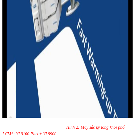
Hình 2: Máy sắc ký lỏng khối phổ
LCMS: YL9100 Plus + YL9900