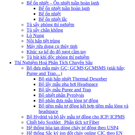
Bể ổn nhiệt – Ổn nhiệt tuần hoàn lạnh
Bể ổn nhiệt tuần hoàn lạnh
Bể ổn nhiệt
Bể ổn nhiệt lắc
Tủ sấy phòng thí nghiệm
Tủ sấy chân không
Lò Nung
Nồi hấp tiệt trùng
Máy rửa dụng cụ thủy tinh
Khúc xạ kế đo độ ngọt cầm tay
Tủ hút khí độc phòng thí nghiệm
Thí Nghiệm Hoá Phân Tích Chuyên Sâu
Bộ đưa mẫu máy GC; GCMS;GCMSMS (giải hấp;
Purge and Trap…)
Bộ giải hấp nhiệt Thermal Desorber
Bộ lấy mẫu pha hơi Headspace
Bộ lấy mẫu Purge and Trap
Bộ nhiệt phân Pyrolysis
Bộ phận đưa mẫu lỏng tự động
Bộ tiêm mẫu tự động kết hợp tiêm mẫu lỏng và
headspace
Bộ Hydrid và bộ lấy mẫu tự đồng cho ICP/ ICPMS
Chiết béo Soxhlet_ Phân tích xơ Fiber
Hệ thống hòa tan dòng chảy tự động theo USP4
Hệ thống Sắc ký ion đốt cháy online CIC theo EN