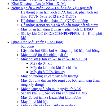
Khai Khoáng – Luyện Kim – Xi Mạ
Nông Nghiệp – Phân Bón – Thuốc Bảo Vệ Thực Vật
Hệ thông phân tích kích thước hạt đất, phân tích sét
theo TCVN 6862-2012 (ISO 11277)
Hệ thống phân tích phân bón (NPK) tự động
Hệ thống Robot đo pH và độ dẫn trong đất và nước
Máy phân tích đạm Dumas – phân tích CHNSO
Sắc ký khí GC (FID/ECD/NPD/PFPD…) – Khối phổ
MS
Quan Trắc Môi Trường Lao Động
bụi bông
Lấy mẫu bụi Silic, bụi Amiăng, bụi hô hấp, bụi bông
Máy đo độ ồn tích phân giải tần
Máy đo khí (Đơn khí – Đa khí – Đo VOCs)
Máy đo 04 khí
Máy đo khí – dò khí đa chỉ tiêu
Máy đo VOCs cầm tay
Máy đo phóng xạ cầm tay hiện trường
Máy đo rung dải tần (đo rung cục bộ; rung toàn thân;
rung xây dựng)
Máy quang phổ hấp thu nguyên tử AAS
Sắc ký khí GC, Sắc ký khí khối phổ GCMS
Máy đo bụi tán xạ Lazer/Bụi khối lượng
Máy đo vi khí hậu
Máy đo tần số sóng – điện từ trường