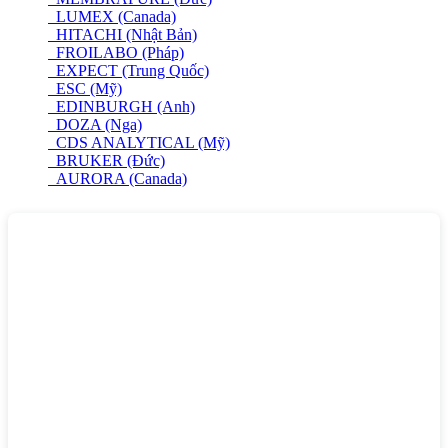
LUMEX (Canada)
HITACHI (Nhật Bản)
FROILABO (Pháp)
EXPECT (Trung Quốc)
ESC (Mỹ)
EDINBURGH (Anh)
DOZA (Nga)
CDS ANALYTICAL (Mỹ)
BRUKER (Đức)
AURORA (Canada)