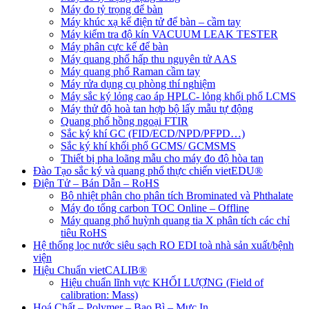
Máy đo tỷ trọng để bàn
Máy khúc xạ kế điện tử để bàn – cầm tay
Máy kiểm tra độ kín VACUUM LEAK TESTER
Máy phân cực kế để bàn
Máy quang phổ hấp thu nguyên tử AAS
Máy quang phổ Raman cầm tay
Máy rửa dụng cụ phòng thí nghiệm
Máy sắc ký lỏng cao áp HPLC- lỏng khối phổ LCMS
Máy thử độ hoà tan hợp bộ lấy mẫu tự động
Quang phổ hồng ngoại FTIR
Sắc ký khí GC (FID/ECD/NPD/PFPD…)
Sắc ký khí khối phổ GCMS/ GCMSMS
Thiết bị pha loãng mẫu cho máy đo độ hòa tan
Đào Tạo sắc ký và quang phổ thực chiến vietEDU®
Điện Tử – Bán Dẫn – RoHS
Bộ nhiệt phân cho phân tích Brominated và Phthalate
Máy đo tổng carbon TOC Online – Offline
Máy quang phổ huỳnh quang tia X phân tích các chỉ
tiêu RoHS
Hệ thống lọc nước siêu sạch RO EDI​​ toà nhà sản xuất/bệnh
viện
Hiệu Chuẩn vietCALIB®
Hiệu chuẩn lĩnh vực KHỐI LƯỢNG (Field of
calibration: Mass)
Hoá Chất – Polymer – Bao Bì – Mực In…