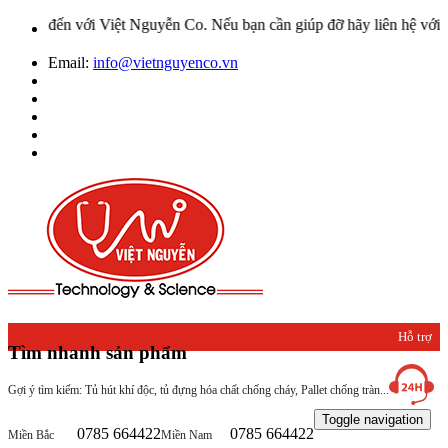
với Việt Nguyễn Co. Nếu bạn cần giúp đỡ hãy liên hệ với chúng tôi 
Email:
info@vietnguyenco.vn
Hỗ trợ
Tìm nhanh sản phẩm
khách
Gợi ý tìm kiếm: Tủ hút khí độc, tủ đựng hóa chất chống cháy, Pallet chống tràn...
hàng
Toggle navigation
0785 664422
0785 664422
Miền Bắc
Miền Nam