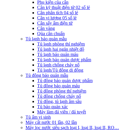
Phụ kiện của cân
Cân kỹ thuật điện tử 02 số lẻ
Cân phân tích 04 số lẻ
Cân vi lượng 05 số lẻ
Cân sấy ẩm điện tử
Cân vàng
Qủa cân chuẩn
Tủ lạnh bảo quản mẫu
Tủ lạnh phòng thí nghiệm
Tủ lạnh hai ngăn nhiệt độ
Tủ lạnh bảo quản máu
Tủ lạnh bảo quản dược phẩm
Tủ lạnh chống cháy nổ
Tủ lạnh/Tủ đông di động
Tủ đông bảo quản mẫu
Tủ đông bảo quản dược phẩm
Tủ đông bảo quản máu
Tủ đông phòng thí nghiệm
Tủ đông chống cháy nổ
Tủ đông, tủ lạnh âm sâu
Tủ bảo quản xác
Máy làm đá viên / đá tuyết
Tủ ấm vi sinh
Máy cất nước 01 lần, 02 lần
Máy lọc nước siêu sạch loại I, loại II, loại II, RO…