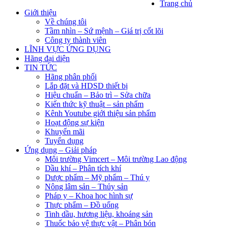
Trang chủ
Giới thiệu
Về chúng tôi
Tầm nhìn – Sứ mệnh – Giá trị cốt lõi
Công ty thành viên
LĨNH VỰC ỨNG DỤNG
Hãng đại diện
TIN TỨC
Hãng phân phối
Lắp đặt và HDSD thiết bị
Hiệu chuẩn – Bảo trì – Sửa chữa
Kiến thức kỹ thuật – sản phẩm
Kênh Youtube giới thiệu sản phẩm
Hoạt động sự kiện
Khuyến mãi
Tuyển dụng
Ứng dụng – Giải pháp
Môi trường Vimcert – Môi trường Lao động
Dầu khí – Phân tích khí
Dược phẩm – Mỹ phẩm – Thú y
Nông lâm sản – Thủy sản
Pháp y – Khoa học hình sự
Thực phẩm – Đồ uống
Tinh dầu, hương liệu, khoáng sản
Thuốc bảo vệ thực vật – Phân bón