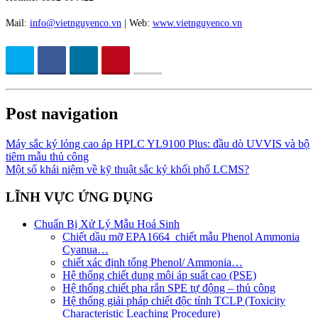
Mail:
info@vietnguyenco.vn
| Web:
www.vietnguyenco.vn
Post navigation
Máy sắc ký lỏng cao áp HPLC YL9100 Plus: đầu dò UVVIS và bộ
tiêm mẫu thủ công
Một số khái niệm về kỹ thuật sắc ký khối phổ LCMS?
LĨNH VỰC ỨNG DỤNG
Chuẩn Bị Xử Lý Mẫu Hoá Sinh
Chiết dầu mỡ EPA1664_chiết mẫu Phenol Ammonia
Cyanua…
chiết xác định tổng Phenol/ Ammonia…
Hệ thống chiết dung môi áp suất cao (PSE)
Hệ thống chiết pha rắn SPE tự động – thủ công
Hệ thống giải pháp chiết độc tính TCLP (Toxicity
Characteristic Leaching Procedure)