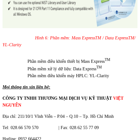
Hình 6: Phần mềm: Mass ExpressTM / Data ExpressTM/
YL-Clarity
TM
Phần mềm điều khiển thiết bị Mass Express
TM
Phần mềm xử lý dữ liệu: Data Express
Phần mềm điều khiển máy HPLC: YL-Clarity
Mọi thông tin xin liên hệ:
CÔNG TY TNHH THƯƠNG MẠI DỊCH VỤ KỸ THUẬT
VIỆT
NGUYỄN
Địa chỉ: 211/10/1 Vĩnh Viễn – P.04 – Q.10 – Tp. Hồ Chí Minh
Tel: 028.66 570 570 | Fax: 028.62 55 77 09
Hotline: 0932 664422