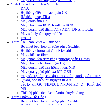
Sinh Học – Hoá Sinh – Vi Sinh
DNA
Hệ thống điện di mao quản CE
Hệ thống máy Elisa
Máy chụp ảnh Gel
Máy nhân gen PCR; Realtime PCR
Máy quang phổ định lượng ADN, DNA, Protein
Máy siêu ly tâm quy mô lớn
Protein
Thức Ăn Chăn Nuôi – Thuỷ Sản
Bộ chiết béo theo phương pháp Soxhlet
Hệ thống chưng cất đạm Kjeldahl
Máy chiết xơ fiber
Máy phân tích đạm bằng phương pháp Dumas
Máy phân tích Thủy ngân Hg
Máy quang phổ cận hồng ngoại NIR
Máy quang phổ phát xạ ICP-OES
Máy sắc ký lỏng cao áp HPLC- lỏng khối phổ LCMS
Quang phổ hấp thu nguyên tử AAS
Sắc ký khí GC (FID/ECD/NPD/PFPD…) – Khối phổ
MS
Thiết bị phân tích Acid Amin chuyên dụng
Thực Phẩm – Đồ Uống
Bộ chiết béo theo phương pháp Soxhlet