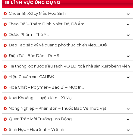
LĨNH VỰC ỨNG DỤNG
Chuẩn Bị Xử Lý Mẫu Hoá Sinh
Theo Dõi – Thẩm Định Nhiệt Độ, Độ Ẩm…
Dược Phẩm – Thú Y…
Đào Tạo sắc ký và quang phổ thực chiến vietEDU®
Điện Tử – Bán Dẫn – RoHS
Hệ thống lọc nước siêu sạch RO EDI​​ toà nhà sản xuất/bệnh viện
Hiệu Chuẩn vietCALIB®
Hoá Chất – Polymer – Bao Bì – Mực In…
Khai Khoáng – Luyện Kim – Xi Mạ
Nông Nghiệp – Phân Bón – Thuốc Bảo Vệ Thực Vật
Quan Trắc Môi Trường Lao Động
Sinh Học – Hoá Sinh – Vi Sinh