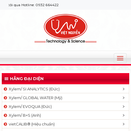
qua Hotline: 0932 664422
T
o
g
HÃNG ĐẠI DIỆN
g
l
Xylem/ SI ANALYTICS (Đức)
e
Xylem/ GLOBAL WATER (Mỹ)
n
a
Xylem/ EVOQUA (Đức)
v
Xylem/ B+S (Anh)
i
g
vietCALIB® (Hiệu chuẩn)
a