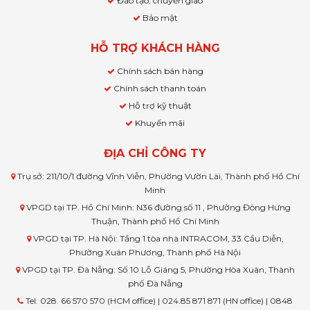
Đào tạo, chuyển giao
Bảo mật
HỖ TRỢ KHÁCH HÀNG
Chính sách bán hàng
Chính sách thanh toán
Hỗ trợ kỹ thuật
Khuyến mãi
ĐỊA CHỈ CÔNG TY
Trụ sở: 211/10/1 đường Vĩnh Viễn, Phường Vườn Lài, Thành phố Hồ Chí
Minh
VPGD tại TP. Hồ Chí Minh: N36 đường số 11 , Phường Đông Hưng
Thuận, Thành phố Hồ Chí Minh
VPGD tại TP. Hà Nội: Tầng 1 tòa nhà INTRACOM, 33 Cầu Diễn,
Phường Xuân Phương, Thành phố Hà Nội
VPGD tại TP. Đà Nẵng: Số 10 Lỗ Giáng 5, Phường Hòa Xuân, Thành
phố Đà Nẵng
Tel: 028. 66 570 570 (HCM office) | 024.85 871 871 (HN office) | 0848