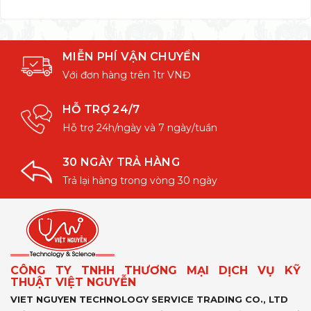
MIỄN PHÍ VẬN CHUYỂN
Với đơn hàng trên 1tr VNĐ
HỖ TRỢ 24/7
Hỗ trợ 24h/ngày và 7 ngày/tuần
30 NGÀY TRẢ HÀNG
Trả lại hàng trong vòng 30 ngày
CÔNG TY TNHH THƯƠNG MẠI DỊCH VỤ KỸ
THUẬT VIỆT NGUYỄN
VIET NGUYEN TECHNOLOGY SERVICE TRADING CO., LTD