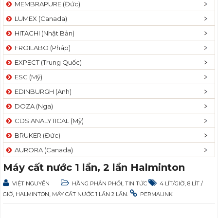
MEMBRAPURE (Đức)
LUMEX (Canada)
HITACHI (Nhật Bản)
FROILABO (Pháp)
EXPECT (Trung Quốc)
ESC (Mỹ)
EDINBURGH (Anh)
DOZA (Nga)
CDS ANALYTICAL (Mỹ)
BRUKER (Đức)
AURORA (Canada)
Máy cất nước 1 lần, 2 lần Halminton
,
,
VIỆT NGUYỄN
HÃNG PHÂN PHỐI
TIN TỨC
4 LÍT/GIỜ
8 LÍT /
,
,
.
GIỜ
HALMINTON
MÁY CẤT NƯỚC 1 LẦN 2 LẦN
PERMALINK