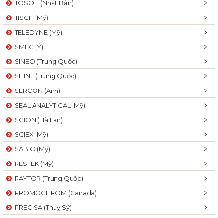
TOSOH (Nhật Bản)
t
TISCH (Mỹ)
i
o
TELEDYNE (Mỹ)
n
SMEG (Ý)
SINEO (Trung Quốc)
SHINE (Trung Quốc)
SERCON (Anh)
SEAL ANALYTICAL (Mỹ)
SCION (Hà Lan)
SCIEX (Mỹ)
SABIO (Mỹ)
RESTEK (Mỹ)
RAYTOR (Trung Quốc)
PROMOCHROM (Canada)
PRECISA (Thuỵ Sỹ)