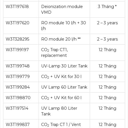
W3T197618
Deionization module
3 Tháng *
VMD
W3T197620
RO module 10 l/h + 30
2 – 3 years
l/h
W3T328295
RO module 20 l/h **
2 – 3 years
W3T199197
CO
Trap CT1,
12 Tháng
2
replacement
W3T199748
UV-Lamp 30 Liter Tank
12 Tháng
W3T199779
CO
+ UV Kit for 30 l
12 Tháng
2
W3T199284
UV Lamp 60 Liter Tank
12 Tháng
W3T198870
CO
+ UV Kit for 60 l
12 Tháng
2
W3T197514
UV Lamp 80 Liter
12 Tháng
Tank
W3T199837
CO
Trap CT 1 / Vent
12 Tháng
2