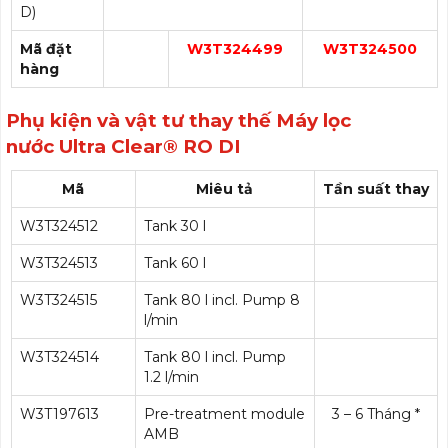
D)
Mã đặt
W3T324499
W3T324500
hàng
Phụ kiện và vật tư thay thế Máy lọc
nước Ultra Clear® RO DI
Mã
Miêu tả
Tần suất thay
W3T324512
Tank 30 l
W3T324513
Tank 60 l
W3T324515
Tank 80 l incl. Pump 8
l/min
W3T324514
Tank 80 l incl. Pump
1.2 l/min
W3T197613
Pre-treatment module
3 – 6 Tháng *
AMB