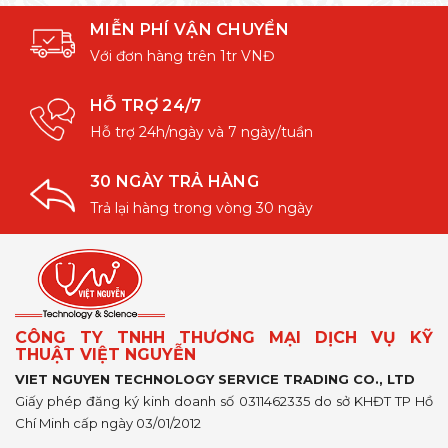
MIỄN PHÍ VẬN CHUYỂN
Với đơn hàng trên 1tr VNĐ
HỖ TRỢ 24/7
Hỗ trợ 24h/ngày và 7 ngày/tuần
30 NGÀY TRẢ HÀNG
Trả lại hàng trong vòng 30 ngày
CÔNG TY TNHH THƯƠNG MẠI DỊCH VỤ KỸ
THUẬT VIỆT NGUYỄN
VIET NGUYEN TECHNOLOGY SERVICE TRADING CO., LTD
Giấy phép đăng ký kinh doanh số 0311462335 do sở KHĐT TP Hồ
Chí Minh cấp ngày 03/01/2012