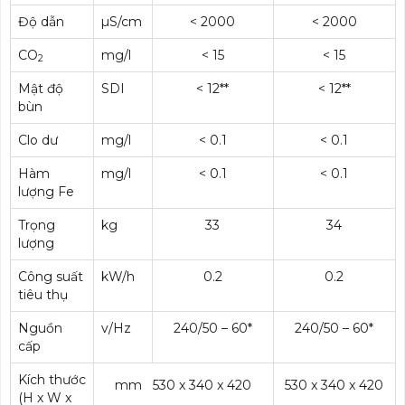
Độ dẫn
µS/cm
< 2000
< 2000
CO
mg/l
< 15
< 15
2
Mật độ
SDI
< 12**
< 12**
bùn
Clo dư
mg/l
< 0.1
< 0.1
Hàm
mg/l
< 0.1
< 0.1
lượng Fe
Trọng
kg
33
34
lượng
Công suất
kW/h
0.2
0.2
tiêu thụ
Nguồn
v/Hz
240/50 – 60*
240/50 – 60*
cấp
Kích thước
mm 530 x 340 x 420
530 x 340 x 420
(H x W x