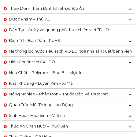
Theo Dõi – Thẩm Định Nhiệt Độ, Độ Ẩm…
Dược Phẩm – Thú Y…
Đào Tạo sắc ký và quang phổ thực chiến vietEDU®
Điện Tử – Bán Dẫn – RoHS
Hệ thống lọc nước siêu sạch RO EDI​​ toà nhà sản xuất/bệnh viện
Hiệu Chuẩn vietCALIB®
Hoá Chất – Polymer – Bao Bì – Mực In…
Khai Khoáng – Luyện Kim – Xi Mạ
Nông Nghiệp – Phân Bón – Thuốc Bảo Vệ Thực Vật
Quan Trắc Môi Trường Lao Động
Sinh Học – Hoá Sinh – Vi Sinh
Thức Ăn Chăn Nuôi – Thuỷ Sản
Thực Phẩm – Đồ Uống