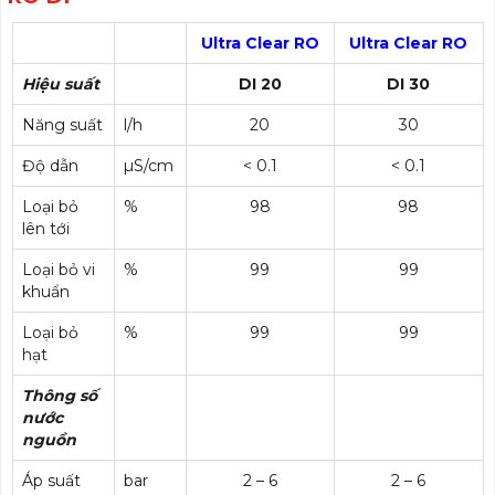
Ultra Clear RO
Ultra Clear RO
Hiệu suất
DI 20
DI 30
Năng suất
l/h
20
30
Độ dẫn
µS/cm
< 0.1
< 0.1
Loại bỏ
%
98
98
lên tới
Loại bỏ vi
%
99
99
khuẩn
Loại bỏ
%
99
99
hạt
Thông số
nước
nguồn
Áp suất
bar
2 – 6
2 – 6