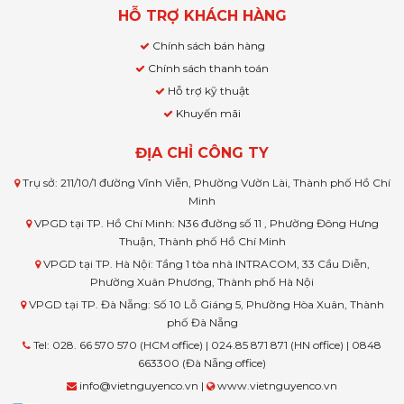
HỖ TRỢ KHÁCH HÀNG
Chính sách bán hàng
Chính sách thanh toán
Hỗ trợ kỹ thuật
Khuyến mãi
ĐỊA CHỈ CÔNG TY
Trụ sở: 211/10/1 đường Vĩnh Viễn, Phường Vườn Lài, Thành phố Hồ Chí
Minh
VPGD tại TP. Hồ Chí Minh: N36 đường số 11 , Phường Đông Hưng
Thuận, Thành phố Hồ Chí Minh
VPGD tại TP. Hà Nội: Tầng 1 tòa nhà INTRACOM, 33 Cầu Diễn,
Phường Xuân Phương, Thành phố Hà Nội
VPGD tại TP. Đà Nẵng: Số 10 Lỗ Giáng 5, Phường Hòa Xuân, Thành
phố Đà Nẵng
Tel: 028. 66 570 570 (HCM office) | 024.85 871 871 (HN office) | 0848
663300 (Đà Nẵng office)
info@vietnguyenco.vn |
www.vietnguyenco.vn