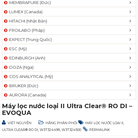
MEMBRAPURE (Đức)
LUMEX (Canada)
HITACHI (Nhật Bản)
FROILABO (Pháp)
EXPECT (Trung Quốc)
ESC (Mỹ)
EDINBURGH (Anh)
DOZA (Nga)
CDS ANALYTICAL (Mỹ)
BRUKER (Đức)
AURORA (Canada)
Máy lọc nước loại II Ultra Clear® RO DI –
EVOQUA
,
VIỆT NGUYỄN
HÃNG PHÂN PHỐI
MÁY LỌC NƯỚC LOẠI II
,
,
.
ULTRA CLEAR® RO DI
W3T324499
W3T324500
PERMALINK