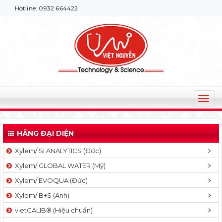
line: 0932 664422
T
o
g
HÃNG ĐẠI DIỆN
g
l
Xylem/ SI ANALYTICS (Đức)
e
Xylem/ GLOBAL WATER (Mỹ)
n
a
Xylem/ EVOQUA (Đức)
v
Xylem/ B+S (Anh)
i
g
vietCALIB® (Hiệu chuẩn)
a