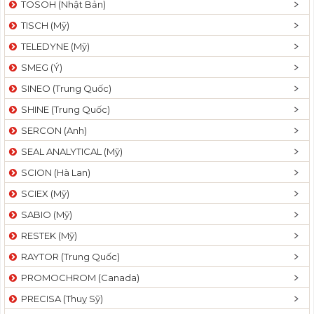
TOSOH (Nhật Bản)
t
TISCH (Mỹ)
i
o
TELEDYNE (Mỹ)
n
SMEG (Ý)
SINEO (Trung Quốc)
SHINE (Trung Quốc)
SERCON (Anh)
SEAL ANALYTICAL (Mỹ)
SCION (Hà Lan)
SCIEX (Mỹ)
SABIO (Mỹ)
RESTEK (Mỹ)
RAYTOR (Trung Quốc)
PROMOCHROM (Canada)
PRECISA (Thuỵ Sỹ)