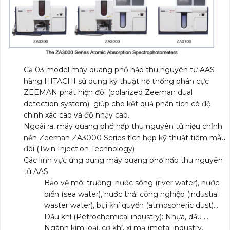
Cả 03 model máy quang phổ hấp thu nguyên tử AAS
hãng HITACHI sử dụng kỹ thuật hệ thống phân cực
ZEEMAN phát hiện đôi (polarized Zeeman dual
detection system) giúp cho kết quả phân tích có độ
chính xác cao và độ nhạy cao.
Ngoài ra, máy quang phổ hấp thu nguyên tử hiệu chỉnh
nền Zeeman ZA3000 Series tích hợp kỹ thuật tiêm mẫu
đôi (Twin Injection Technology)
Các lĩnh vực ứng dụng máy quang phổ hấp thu nguyên
tử AAS:
Bảo vệ môi trường: nước sông (river water), nước
biển (sea water), nước thải công nghiệp (industial
waster water), bụi khí quyển (atmospheric dust)…
Dầu khí (Petrochemical industry): Nhựa, dầu …
Ngành kim loại, cơ khí, xi mạ (metal industry,