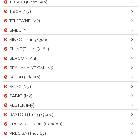
TOSOH (Nhật Bản)
t
TISCH (Mỹ)
i
o
TELEDYNE (Mỹ)
n
SMEG (Ý)
SINEO (Trung Quốc)
SHINE (Trung Quốc)
SERCON (Anh)
SEAL ANALYTICAL (Mỹ)
SCION (Hà Lan)
SCIEX (Mỹ)
SABIO (Mỹ)
RESTEK (Mỹ)
RAYTOR (Trung Quốc)
PROMOCHROM (Canada)
PRECISA (Thuỵ Sỹ)