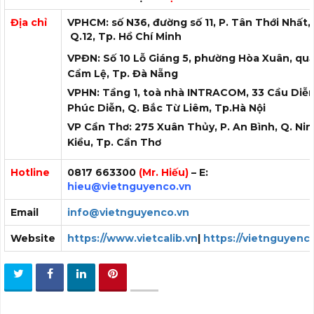
Địa chỉ
VPHCM: số N36, đường số 11, P. Tân Thới Nhất,
Q.12, Tp. Hồ Chí Minh
VPĐN: Số 10 Lỗ Giáng 5, phường Hòa Xuân, qu
Cẩm Lệ, Tp. Đà Nẵng
VPHN: Tầng 1, toà nhà INTRACOM, 33 Cầu Diễn,
Phúc Diễn, Q. Bắc Từ Liêm, Tp.Hà Nội
VP Cần Thơ: 275 Xuân Thủy, P. An Bình, Q. Ni
Kiều, Tp. Cần Thơ
Hotline
0817 663300
(Mr. Hiếu)
– E:
hieu
@vietnguyenco.vn
Email
info@vietnguyenco.vn
Website
https://www.vietcalib.vn
|
https://vietnguyenc