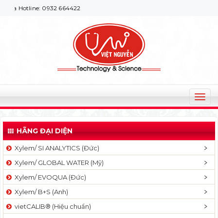
tline: 0932 664422
T
o
g
HÃNG ĐẠI DIỆN
g
l
Xylem/ SI ANALYTICS (Đức)
e
Xylem/ GLOBAL WATER (Mỹ)
n
a
Xylem/ EVOQUA (Đức)
v
Xylem/ B+S (Anh)
i
g
vietCALIB® (Hiệu chuẩn)
a