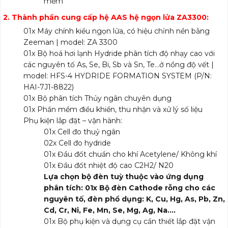
mềm
2. Thành phần cung cấp hệ AAS hệ ngọn lửa ZA3300:
01x Máy chính kiểu ngọn lửa, có hiệu chỉnh nền bằng
Zeeman | model: ZA 3300
01x Bộ hoá hơi lạnh Hydride phân tích độ nhạy cao với
các nguyên tố As, Se, Bi, Sb và Sn, Te…ở nồng độ vết |
model: HFS-4 HYDRIDE FORMATION SYSTEM (P/N:
HAI-7J1-8822)
01x Bộ phân tích Thủy ngân chuyên dụng
01x Phần mềm điều khiển, thu nhận và xử lý số liệu
Phụ kiện lắp đặt – vận hành:
01x Cell đo thuỷ ngân
02x Cell đo hydride
01x Đầu đốt chuẩn cho khí Acetylene/ Không khí
01x Đầu đốt nhiệt độ cao C2H2/ N20
Lựa chọn bộ đèn tuỳ thuộc vào ứng dụng
phân tích: 01x Bộ đèn Cathode rỗng cho các
nguyên tố, đèn phổ dụng: K, Cu, Hg, As, Pb, Zn,
Cd, Cr, Ni, Fe, Mn, Se, Mg, Ag, Na….
01x Bộ phụ kiện và dụng cụ cần thiết lắp đặt vận