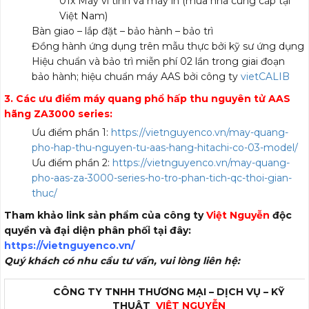
01x Máy vi tính và máy in (mua nhà cung cấp tại
Việt Nam)
Bàn giao – lắp đặt – bảo hành – bảo trì
Đồng hành ứng dụng trên mẫu thực bởi kỹ sư ứng dụng
Hiệu chuẩn và bảo trì miễn phí 02 lần trong giai đoạn
bảo hành; hiệu chuẩn máy AAS bởi công ty
vietCALIB
3. Các ưu điểm máy quang phổ hấp thu nguyên tử AAS
hãng ZA3000 series:
Ưu điểm phần 1:
https://vietnguyenco.vn/may-quang-
pho-hap-thu-nguyen-tu-aas-hang-hitachi-co-03-model/
Ưu điểm phần 2:
https://vietnguyenco.vn/may-quang-
pho-aas-za-3000-series-ho-tro-phan-tich-qc-thoi-gian-
thuc/
Tham khảo link sản phẩm của công ty
Việt Nguyễn
độc
quyền và đại diện phân phối tại đây:
https://vietnguyenco.vn/
Quý khách có nhu cầu tư vấn, vui lòng liên hệ:
CÔNG TY TNHH THƯƠNG MẠI – DỊCH VỤ – KỸ
THUẬT
VIỆT NGUYỄN