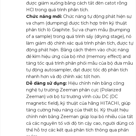
được giảm xuống bằng cách tắt đèn catot rỗng
HCl trong quá trình phân tích.
Chức năng mới:
Chức năng tự động phát hiện sự
va chạm (dumping) được tích hợp trên kỹ thuật
phân tích lò Graphite. Sư va chạm mẫu (bumping
of a sample) trong quá trình sấy (drying stage), nó
làm giảm độ chính xác quá trình phân tích, được tự
động phát hiện. Bằng cách thêm vào chức năng
để kìm hiệu ứng của bộ nhớ (memory effect) and
tăng tốc quá trình phân phối mẫu của bộ đưa mẫu
tự động autosampler, đạt được tốc độ phân tích
nhanh hơn và độ chính xác tốt hơn.
Dễ dàng sử dụng:
Hiệu chỉnh nền bằng công
nghệ tự trường Zeeman phân cực (Polarized
Zeeman) với bộ từ trường vĩnh cửu DC (DC
magnetic field), kỹ thuật của hãng HITACHI, giúp
tăng cường hiệu năng của thiết bị. Kỹ thuật hiệu
chỉnh nền bằng Zeeman giúp loại bỏ nhiễu của tất
cả các nguyên tố với độ tin cậy cao, người dùng có
thể hỗ trợ các kết quả phân tích thông qua phần