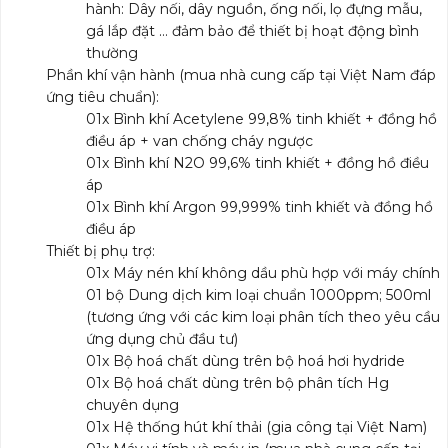
hành: Dây nối, dây nguồn, ống nối, lọ đựng mẫu,
gá lắp đặt … đảm bảo để thiết bị hoạt động bình
thường
Phần khí vận hành (mua nhà cung cấp tại Việt Nam đáp
ứng tiêu chuẩn):
01x Bình khí Acetylene 99,8% tinh khiết + đồng hồ
điều áp + van chống cháy ngược
01x Bình khí N2O 99,6% tinh khiết + đồng hồ điều
áp
01x Bình khí Argon 99,999% tinh khiết và đồng hồ
điều áp
Thiết bị phụ trợ:
01x Máy nén khí không dầu phù hợp với máy chính
01 bộ Dung dịch kim loại chuẩn 1000ppm; 500ml
(tương ứng với các kim loại phân tích theo yêu cầu
ứng dụng chủ đầu tư)
01x Bộ hoá chất dùng trên bộ hoá hơi hydride
01x Bộ hoá chất dùng trên bộ phân tích Hg
chuyên dụng
01x Hệ thống hút khí thải (gia công tại Việt Nam)