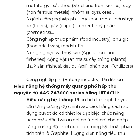
metallurgy): sắt thép (Steel and Iron, kim loại quý
(non ferrous metals), nhôm (alloys), ores…
Ngành công nghiệp phiu loại (non metal industry):
xơ (fibers), giấy (paper), cement, mỹ phẩm
(cosmetics)…
Công nghiệp thực phẩm (food industry): phụ gia
(food additives), foodstuffs..
Nông nghiệp và thuỷ sản (Agriculture and
fisheries): động vật (animals), cây trồng (plants),
thuỷ sản (fishes), đất đá (soil), phân bón (fertilizers)
…
Công nghiệp pin (Baterry industry): Pin lithium
Hiệu năng hệ thống máy quang phổ hấp thu
nguyên tử AAS ZA3000 series hãng HITACHI:
Hiệu năng hệ thống:
Phân tích lò Graphite yêu
cầu tăng cường độ chính xác cao. Bằng cách sử
dụng cuvet đo có thiết kế đặc biệt, chức năng
tiêm mẫu đôi (twin injection function) cho phép
tăng cường độ chính xác cao trong kỹ thuật phân
tích trên lò Graphite. Lượng điện năng tiêu thụ