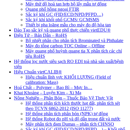
Máy thử độ hoà tan hợp bộ lấy mẫu tự động
Quang phổ hồng ngoại FTIR
Sắc ký khí GC (FID/ECD/NPD/PFPD…)
Sắc ký khí khối phổ GCMS/ GCMSMS
Thiết bị pha loãng mẫu cho máy đo độ hòa tan
Đào Tạo sắc ký và quang phổ thực chiến vietEDU®
Điện Tử – Bán Dẫn – RoHS
Bộ nhiệt phân cho phân tích Brominated và Phthalate
Máy đo tổng carbon TOC Online – Offline
Máy quang phổ huỳnh quang tia X phân tích các chỉ
tiêu RoHS
Hệ thống lọc nước siêu sạch RO EDI​​ toà nhà sản xuất/bệnh
viện
Hiệu Chuẩn vietCALIB®
Hiệu chuẩn lĩnh vực KHỐI LƯỢNG (Field of
calibration: Mass)
Hoá Chất – Polymer – Bao Bì – Mực In…
Khai Khoáng – Luyện Kim – Xi Mạ
Nông Nghiệp – Phân Bón – Thuốc Bảo Vệ Thực Vật
Hệ thông phân tích kích thước hạt đất, phân tích sét
theo TCVN 6862-2012 (ISO 11277)
Hệ thống phân tích phân bón (NPK) tự động
Hệ thống Robot đo pH và độ dẫn trong đất và nước
Máy phân tích đạm Dumas – phân tích CHNSO
Sắc ký khí GC (FID/ECD/NPD/PFPD…) – Khối phổ