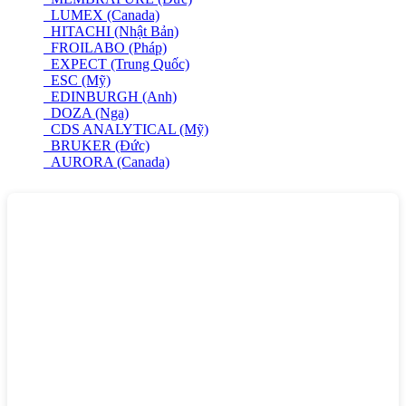
LUMEX (Canada)
HITACHI (Nhật Bản)
FROILABO (Pháp)
EXPECT (Trung Quốc)
ESC (Mỹ)
EDINBURGH (Anh)
DOZA (Nga)
CDS ANALYTICAL (Mỹ)
BRUKER (Đức)
AURORA (Canada)