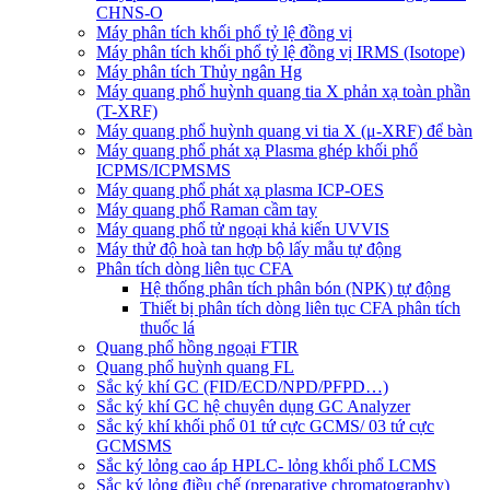
CHNS-O
Máy phân tích khối phổ tỷ lệ đồng vị
Máy phân tích khối phổ tỷ lệ đồng vị IRMS (Isotope)
Máy phân tích Thủy ngân Hg
Máy quang phổ huỳnh quang tia X phản xạ toàn phần
(T-XRF)
Máy quang phổ huỳnh quang vi tia X (μ-XRF) để bàn
Máy quang phổ phát xạ Plasma ghép khối phổ
ICPMS/ICPMSMS
Máy quang phổ phát xạ plasma ICP-OES
Máy quang phổ Raman cầm tay
Máy quang phổ tử ngoại khả kiến UVVIS
Máy thử độ hoà tan hợp bộ lấy mẫu tự động
Phân tích dòng liên tục CFA
Hệ thống phân tích phân bón (NPK) tự động
Thiết bị phân tích dòng liên tục CFA phân tích
thuốc lá
Quang phổ hồng ngoại FTIR
Quang phổ huỳnh quang FL
Sắc ký khí GC (FID/ECD/NPD/PFPD…)
Sắc ký khí GC hệ chuyên dụng GC Analyzer
Sắc ký khí khối phổ 01 tứ cực GCMS/ 03 tứ cực
GCMSMS
Sắc ký lỏng cao áp HPLC- lỏng khối phổ LCMS
Sắc ký lỏng điều chế (preparative chromatography)