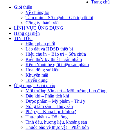
Trang chủ
Giới thiệu
Về chúng tôi
Tầm nhìn – Sứ mệnh – Giá trị cốt lõi
Công ty thành viên
LĨNH VỰC ỨNG DỤNG
Hãng đại diện
TIN TỨC
Hãng phân phối
Lắp đặt và HDSD thiết bị
Hiệu chuẩn – Bảo trì – Sửa chữa
Kiến thức kỹ thuật – sản phẩm
Kênh Youtube giới thiệu sản phẩm
Hoạt động sự kiện
Khuyến mãi
Tuyển dụng
Ứng dụng – Giải pháp
Môi trường Vimcert – Môi trường Lao động
Dầu khí – Phân tích khí
Dược phẩm – Mỹ phẩm – Thú y
Nông lâm sản – Thủy sản
Pháp y – Khoa học hình sự
Thực phẩm – Đồ uống
Tinh dầu, hương liệu, khoáng sản
Thuốc bảo vệ thực vật – Phân bón