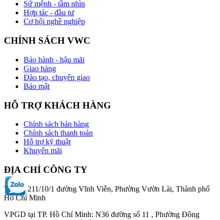
Sứ mệnh - tầm nhìn
Hợp tác - đầu tư
Cơ hội nghề nghiệp
CHÍNH SÁCH VWC
Bảo hành - hậu mãi
Giao hàng
Đào tạo, chuyển giao
Bảo mật
HỖ TRỢ KHÁCH HÀNG
Chính sách bán hàng
Chính sách thanh toán
Hỗ trợ kỹ thuật
Khuyến mãi
ĐỊA CHỈ CÔNG TY
Trụ sở: 211/10/1 đường Vĩnh Viễn, Phường Vườn Lài, Thành phố
Hồ Chí Minh
VPGD tại TP. Hồ Chí Minh: N36 đường số 11 , Phường Đông