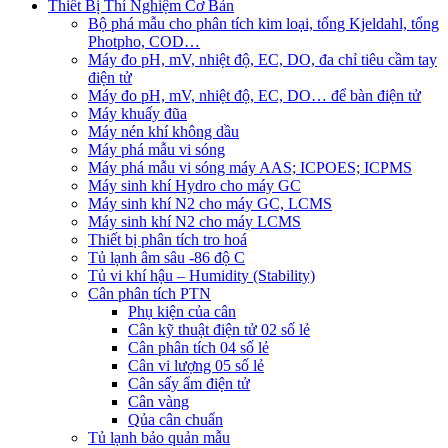
Thiết Bị Thí Nghiệm Cơ Bản
Bộ phá mẫu cho phân tích kim loại, tổng Kjeldahl, tổng
Photpho, COD…
Máy đo pH, mV, nhiệt độ, EC, DO, đa chỉ tiêu cầm tay
điện tử
Máy đo pH, mV, nhiệt độ, EC, DO… để bàn điện tử
Máy khuấy đũa
Máy nén khí không dầu
Máy phá mẫu vi sóng
Máy phá mẫu vi sóng máy AAS; ICPOES; ICPMS
Máy sinh khí Hydro cho máy GC
Máy sinh khí N2 cho máy GC, LCMS
Máy sinh khí N2 cho máy LCMS
Thiết bị phân tích tro hoá
Tủ lạnh âm sâu -86 độ C
Tủ vi khí hậu – Humidity (Stability)
Cân phân tích PTN
Phụ kiện của cân
Cân kỹ thuật điện tử 02 số lẻ
Cân phân tích 04 số lẻ
Cân vi lượng 05 số lẻ
Cân sấy ẩm điện tử
Cân vàng
Qủa cân chuẩn
Tủ lạnh bảo quản mẫu