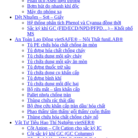
Phân tích Asen hiện trường
Bơm hút đo nhanh khí độc
Máy đo phóng xạ
Dệt Nhuộm – Sợi – Giấy
Hệ thống phân tích Phenol và Cyanua đồng thời
Sắc ký khí GC (FID/ECD/NPD/PFPD…) – Khối phổ
MS
An Toàn Lao Động vietSAFE® – Nội Thất funiLAB®
Tủ PE chứa hóa chất chống ăn mòn
Tủ đựng hóa chất chống cháy
Tủ chứa dung môi gây cháy
Tủ chứa dung môi gây ăn mòn
Tủ đựng thuốc trừ sâu
Tủ chứa dụng cụ khẩn cấp
Tủ đựng bình khí
Tủ chứa dung môi độc hại
Bộ rửa mắt – tắm khẩn cấp
Pallet nhựa chống tràn
Thùng chứa rác thải dầu
Bộ ứng cứu khẩn cấp tràn dầu/ hóa chất
Phao thấm/ tấm thấm/ gối thấm/ cuộn thấm
Thùng chứa hóa chất chống cháy nổ
Vật Tư Tiêu Hao Thí Nghiệm vietSER®
Cột Anion – Cột Cation cho sắc ký IC
Cột sắc ký khí GC (GC Columns)