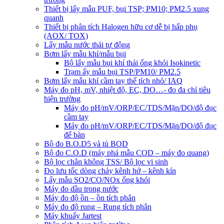
Thiết bị lấy mẫu PUF, bụi TSP; PM10; PM2.5 xung
quanh
Thiết bị phân tích Halogen hữu cơ dễ bị hấp phụ
(AOX/ TOX)
Lấy mẫu nước thải tự động
Bơm lấy mẫu khí/mẫu bụi
Bộ lấy mẫu bụi khí thải ống khói Isokinetic
Trạm ấy mẫu bụi TSP/PM10/ PM2.5
Bơm lấy mẫu khí cầm tay thể tích nhỏ/ IAQ
Máy đo pH, mV, nhiệt độ, EC, DO…- đo đa chỉ tiêu
hiện trường
Máy đo pH/mV/ORP/EC/TDS/Mặn/DO/độ đục
cầm tay
Máy đo pH/mV/ORP/EC/TDS/Mặn/DO/độ đục
để bàn
Bộ đo B.O.D5 và tủ BOD
Bộ đo C.O.D (máy phá mẫu COD – máy đo quang)
Bộ lọc chân không TSS/ Bộ lọc vi sinh
Đo lưu tốc dòng chảy kênh hở – kênh kín
Lấy mẫu SO2/CO/NOx ống khói
Máy đo dầu trong nước
Máy đo độ ồn – ồn tích phân
Máy đo độ rung – Rung tích phân
Máy khuấy Jartest