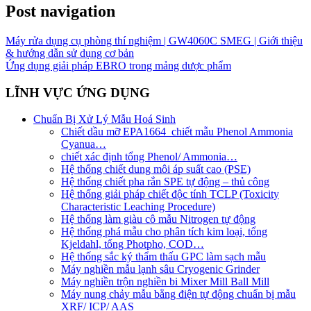
Post navigation
Máy rửa dụng cụ phòng thí nghiệm | GW4060C SMEG | Giới thiệu
& hướng dẫn sử dụng cơ bản
Ứng dụng giải pháp EBRO trong mảng dược phẩm
LĨNH VỰC ỨNG DỤNG
Chuẩn Bị Xử Lý Mẫu Hoá Sinh
Chiết dầu mỡ EPA1664_chiết mẫu Phenol Ammonia
Cyanua…
chiết xác định tổng Phenol/ Ammonia…
Hệ thống chiết dung môi áp suất cao (PSE)
Hệ thống chiết pha rắn SPE tự động – thủ công
Hệ thống giải pháp chiết độc tính TCLP (Toxicity
Characteristic Leaching Procedure)
Hệ thống làm giàu cô mẫu Nitrogen tự động
Hệ thống phá mẫu cho phân tích kim loại, tổng
Kjeldahl, tổng Photpho, COD…
Hệ thống sắc ký thẩm thấu GPC làm sạch mẫu
Máy nghiền mẫu lạnh sâu Cryogenic Grinder
Máy nghiền trộn nghiền bi Mixer Mill Ball Mill
Máy nung chảy mẫu bằng điện tự động chuẩn bị mẫu
XRF/ ICP/ AAS