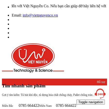
ới Việt Nguyễn Co. Nếu bạn cần giúp đỡ hãy liên hệ với chúng tôi q
Email:
info@vietnguyenco.vn
Hỗ trợ
Tìm nhanh sản phẩm
khách
Gợi ý tìm kiếm: Tủ hút khí độc, tủ đựng hóa chất chống cháy, Pallet chống tràn...
hàng
Toggle navigation
0785 664422
0785 664422
Miền Bắc
Miền Nam