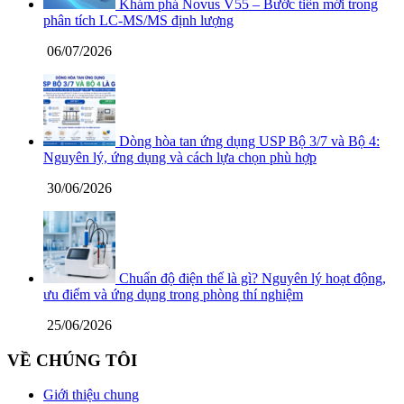
Khám phá Novus V55 – Bước tiến mới trong
phân tích LC-MS/MS định lượng
06/07/2026
Dòng hòa tan ứng dụng USP Bộ 3/7 và Bộ 4:
Nguyên lý, ứng dụng và cách lựa chọn phù hợp
30/06/2026
Chuẩn độ điện thế là gì? Nguyên lý hoạt động,
ưu điểm và ứng dụng trong phòng thí nghiệm
25/06/2026
VỀ CHÚNG TÔI
Giới thiệu chung