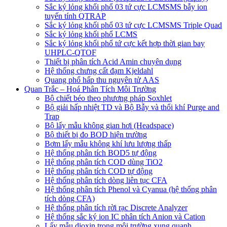
Sắc ký lỏng khối phổ 03 tứ cực LCMSMS bẫy ion
tuyến tính QTRAP
Sắc ký lỏng khối phổ 03 tứ cực LCMSMS Triple Quad
Sắc ký lỏng khối phổ LCMS
Sắc ký lỏng khối phổ tứ cực kết hợp thời gian bay
UHPLC-QTOF
Thiết bị phân tích Acid Amin chuyên dụng
Hệ thống chưng cất đạm Kjeldahl
Quang phổ hấp thu nguyên tử AAS
Quan Trắc – Hoá Phân Tích Môi Trường
Bộ chiết béo theo phương pháp Soxhlet
Bộ giải hấp nhiệt TD và Bộ Bẫy và thổi khí Purge and
Trap
Bộ lấy mẫu không gian hơi (Headspace)
Bộ thiết bị đo BOD hiện trường
Bơm lấy mẫu không khí lưu lượng thấp
Hệ thống phân tích BOD5 tự động
Hệ thống phân tích COD dùng TiO2
Hệ thống phân tích COD tự động
Hệ thống phân tích dòng liên tục CFA
Hệ thống phân tích Phenol và Cyanua (hệ thống phân
tích dòng CFA)
Hệ thống phân tích rời rạc Discrete Analyzer
Hệ thống sắc ký ion IC phân tích Anion và Cation
Lấy mẫu dioxin trong môi trường xung quanh