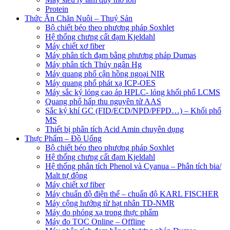
Protein
Thức Ăn Chăn Nuôi – Thuỷ Sản
Bộ chiết béo theo phương pháp Soxhlet
Hệ thống chưng cất đạm Kjeldahl
Máy chiết xơ fiber
Máy phân tích đạm bằng phương pháp Dumas
Máy phân tích Thủy ngân Hg
Máy quang phổ cận hồng ngoại NIR
Máy quang phổ phát xạ ICP-OES
Máy sắc ký lỏng cao áp HPLC- lỏng khối phổ LCMS
Quang phổ hấp thu nguyên tử AAS
Sắc ký khí GC (FID/ECD/NPD/PFPD…) – Khối phổ
MS
Thiết bị phân tích Acid Amin chuyên dụng
Thực Phẩm – Đồ Uống
Bộ chiết béo theo phương pháp Soxhlet
Hệ thống chưng cất đạm Kjeldahl
Hệ thống phân tích Phenol và Cyanua – Phân tích bia/
Malt tự động
Máy chiết xơ fiber
Máy chuẩn độ điện thế – chuẩn độ KARL FISCHER
Máy cộng hưởng từ hạt nhân TD-NMR
Máy đo phóng xạ trong thực phẩm
Máy đo TOC Online – Offline