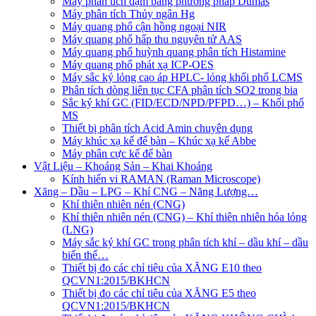
Máy phân tích đạm bằng phương pháp Dumas
Máy phân tích Thủy ngân Hg
Máy quang phổ cận hồng ngoại NIR
Máy quang phổ hấp thu nguyên tử AAS
Máy quang phổ huỳnh quang phân tích Histamine
Máy quang phổ phát xạ ICP-OES
Máy sắc ký lỏng cao áp HPLC- lỏng khối phổ LCMS
Phân tích dòng liên tục CFA phân tích SO2 trong bia
Sắc ký khí GC (FID/ECD/NPD/PFPD…) – Khối phổ
MS
Thiết bị phân tích Acid Amin chuyên dụng
Máy khúc xạ kế để bàn – Khúc xạ kế Abbe
Máy phân cực kế để bàn
Vật Liệu – Khoáng Sản – Khai Khoáng
Kính hiển vi RAMAN (Raman Microscope)
Xăng – Dầu – LPG – Khí CNG – Năng Lượng…
Khí thiên nhiên nén (CNG)
Khí thiên nhiên nén (CNG) – Khí thiên nhiên hóa lỏng
(LNG)
Máy sắc ký khí GC trong phân tích khí – dầu khí – dầu
biến thế…
Thiết bị đo các chỉ tiêu của XĂNG E10 theo
QCVN1:2015/BKHCN
Thiết bị đo các chỉ tiêu của XĂNG E5 theo
QCVN1:2015/BKHCN