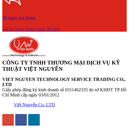
30 ngày trả hàng
Trả lại hàng trong vòng 30 ngày
CÔNG TY TNHH THƯƠNG MẠI DỊCH VỤ KỸ
THUẬT VIỆT NGUYỄN
VIET NGUYEN TECHNOLOGY SERVICE TRADING CO.,
LTD
Giấy phép đăng ký kinh doanh số 0311462335 do sở KHĐT TP Hồ
Chí Minh cấp ngày 03/01/2012
Việt Nguyễn Co.,LTD