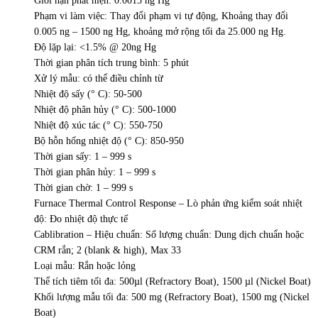
Giới hạn phát hiện: 0.0015 ng Hg
Phạm vi làm việc: Thay đổi phạm vi tự động, Khoảng thay đổi
0.005 ng – 1500 ng Hg, khoảng mở rộng tối đa 25.000 ng Hg.
Độ lặp lại: <1.5% @ 20ng Hg
Thời gian phân tích trung bình: 5 phút
Xử lý mẫu: có thể điều chỉnh từ
Nhiệt độ sấy (° C): 50-500
Nhiệt độ phân hủy (° C): 500-1000
Nhiệt độ xúc tác (° C): 550-750
Bộ hỗn hống nhiệt độ (° C): 850-950
Thời gian sấy: 1 – 999 s
Thời gian phân hủy: 1 – 999 s
Thời gian chờ: 1 – 999 s
Furnace Thermal Control Response – Lò phản ứng kiểm soát nhiệt
độ: Đo nhiệt độ thực tế
Cablibration – Hiệu chuẩn: Số lượng chuẩn: Dung dịch chuẩn hoặc
CRM rắn; 2 (blank & high), Max 33
Loại mẫu: Rắn hoặc lỏng
Thể tích tiêm tối đa: 500µl (Refractory Boat), 1500 µl (Nickel Boat)
Khối lượng mẫu tối đa: 500 mg (Refractory Boat), 1500 mg (Nickel
Boat)