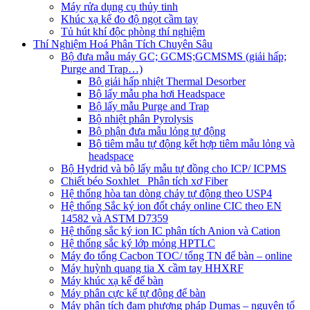
Máy rửa dụng cụ thủy tinh
Khúc xạ kế đo độ ngọt cầm tay
Tủ hút khí độc phòng thí nghiệm
Thí Nghiệm Hoá Phân Tích Chuyên Sâu
Bộ đưa mẫu máy GC; GCMS;GCMSMS (giải hấp;
Purge and Trap…)
Bộ giải hấp nhiệt Thermal Desorber
Bộ lấy mẫu pha hơi Headspace
Bộ lấy mẫu Purge and Trap
Bộ nhiệt phân Pyrolysis
Bộ phận đưa mẫu lỏng tự động
Bộ tiêm mẫu tự động kết hợp tiêm mẫu lỏng và
headspace
Bộ Hydrid và bộ lấy mẫu tự đồng cho ICP/ ICPMS
Chiết béo Soxhlet_ Phân tích xơ Fiber
Hệ thống hòa tan dòng chảy tự động theo USP4
Hệ thống Sắc ký ion đốt cháy online CIC theo EN
14582 và ASTM D7359
Hệ thống sắc ký ion IC phân tích Anion và Cation
Hệ thống sắc ký lớp mỏng HPTLC
Máy đo tổng Cacbon TOC/ tổng TN để bàn – online
Máy huỳnh quang tia X cầm tay HHXRF
Máy khúc xạ kế để bàn
Máy phân cực kế tự động để bàn
Máy phân tích đạm phương pháp Dumas – nguyên tố