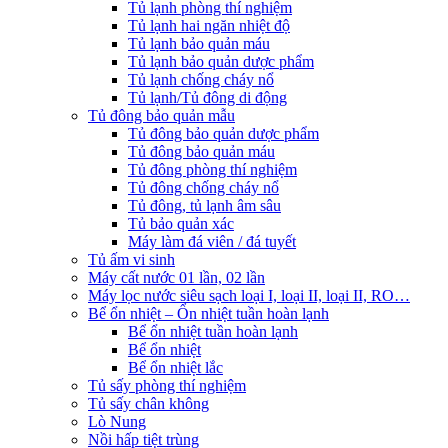
Tủ lạnh phòng thí nghiệm
Tủ lạnh hai ngăn nhiệt độ
Tủ lạnh bảo quản máu
Tủ lạnh bảo quản dược phẩm
Tủ lạnh chống cháy nổ
Tủ lạnh/Tủ đông di động
Tủ đông bảo quản mẫu
Tủ đông bảo quản dược phẩm
Tủ đông bảo quản máu
Tủ đông phòng thí nghiệm
Tủ đông chống cháy nổ
Tủ đông, tủ lạnh âm sâu
Tủ bảo quản xác
Máy làm đá viên / đá tuyết
Tủ ấm vi sinh
Máy cất nước 01 lần, 02 lần
Máy lọc nước siêu sạch loại I, loại II, loại II, RO…
Bể ổn nhiệt – Ổn nhiệt tuần hoàn lạnh
Bể ổn nhiệt tuần hoàn lạnh
Bể ổn nhiệt
Bể ổn nhiệt lắc
Tủ sấy phòng thí nghiệm
Tủ sấy chân không
Lò Nung
Nồi hấp tiệt trùng