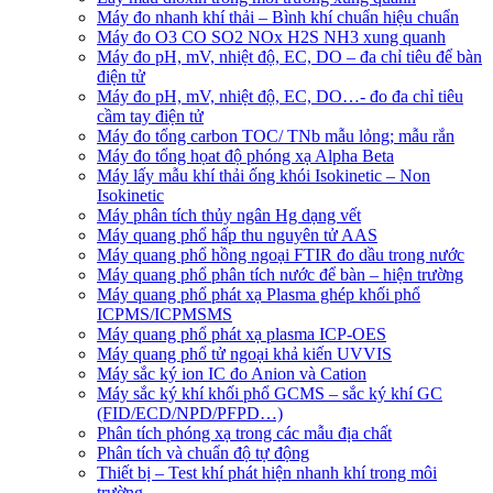
Máy đo nhanh khí thải – Bình khí chuẩn hiệu chuẩn
Máy đo O3 CO SO2 NOx H2S NH3 xung quanh
Máy đo pH, mV, nhiệt độ, EC, DO – đa chỉ tiêu để bàn
điện tử
Máy đo pH, mV, nhiệt độ, EC, DO…- đo đa chỉ tiêu
cầm tay điện tử
Máy đo tổng carbon TOC/ TNb mẫu lỏng; mẫu rắn
Máy đo tổng họat độ phóng xạ Alpha Beta
Máy lấy mẫu khí thải ống khói Isokinetic – Non
Isokinetic
Máy phân tích thủy ngân Hg dạng vết
Máy quang phổ hấp thu nguyên tử AAS
Máy quang phổ hồng ngoại FTIR đo dầu trong nước
Máy quang phổ phân tích nước để bàn – hiện trường
Máy quang phổ phát xạ Plasma ghép khối phổ
ICPMS/ICPMSMS
Máy quang phổ phát xạ plasma ICP-OES
Máy quang phổ tử ngoại khả kiến UVVIS
Máy sắc ký ion IC đo Anion và Cation
Máy sắc ký khí khối phổ GCMS – sắc ký khí GC
(FID/ECD/NPD/PFPD…)
Phân tích phóng xạ trong các mẫu địa chất
Phân tích và chuẩn độ tự động
Thiết bị – Test khí phát hiện nhanh khí trong môi
trường