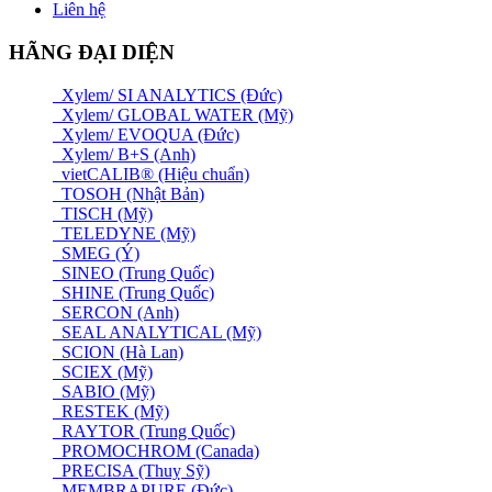
Liên hệ
HÃNG ĐẠI DIỆN
Xylem/ SI ANALYTICS (Đức)
Xylem/ GLOBAL WATER (Mỹ)
Xylem/ EVOQUA (Đức)
Xylem/ B+S (Anh)
vietCALIB® (Hiệu chuẩn)
TOSOH (Nhật Bản)
TISCH (Mỹ)
TELEDYNE (Mỹ)
SMEG (Ý)
SINEO (Trung Quốc)
SHINE (Trung Quốc)
SERCON (Anh)
SEAL ANALYTICAL (Mỹ)
SCION (Hà Lan)
SCIEX (Mỹ)
SABIO (Mỹ)
RESTEK (Mỹ)
RAYTOR (Trung Quốc)
PROMOCHROM (Canada)
PRECISA (Thuỵ Sỹ)
MEMBRAPURE (Đức)