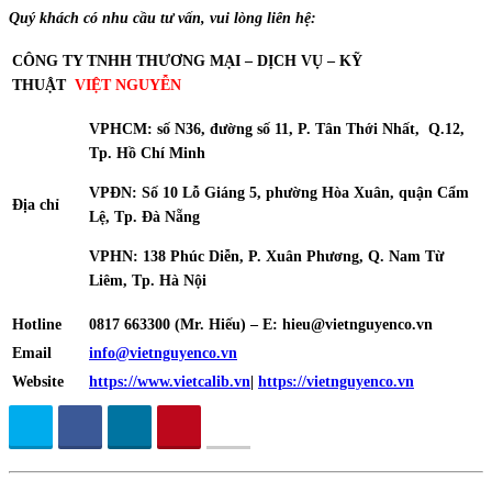
Quý khách có nhu cầu tư
vấn
, vui lòng liên hệ:
CÔN
G TY TNHH THƯƠNG MẠI – DỊCH VỤ – KỸ
THUẬT
VIỆT
NGUYỄN
VPHCM: số N36, đường số 11, P. Tân Thới Nhất, Q.12,
Tp. Hồ Chí Minh
VPĐN: Số 10 Lỗ Giáng 5, phường Hòa Xuân, quận Cẩm
Địa chỉ
Lệ, Tp. Đà Nẵng
VPHN: 138 Phúc Diễn, P. Xuân Phương, Q. Nam Từ
Liêm, Tp. Hà Nội
Hotline
0817 663300 (Mr. Hiếu) – E: hieu@vietnguyenco.vn
Email
info@vietnguyenco.vn
Website
https://www.vietcalib.vn
|
https://vietnguyenco.vn