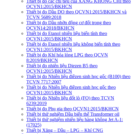
Thiết bị đo các chỉ tiêu của XĂNG KHÔNG CHÌ theo
QCVN1:2015/BKHCN
Thiết bị đo Dầu DO theo QCVN1:2015/BKHCN và
TCVN 5689:2018
Thiết bị đo Dầu nhờn động cơ đốt trong theo
QCVN14:2018/BKHCN
Thiết bị đo Etanol nhiên liệu biến tính theo
QCVN1:2015/BKHCN
Thiết bị đo Etanol nhiên liệu không biến tính theo
QCVN1:2015/BKHCN
Thiết bị đo Khí hóa lỏng LPG theo QCVN
8:2019/BKHCN
Thiết bị đo nhiên liệu Diezen B5 theo
QCVN1:2015/BKHCN
Thiết bị đo Nhiên liệu điêzen sinh học gốc (B100) theo
TCVN 7717:2007
Thiết bị đo Nhiên liệu điêzen sinh học gốc theo
QCVN1:2015/BKHCN
Thiết bị đo Nhiên liệu đốt lò (FO) theo TCVN
6239:2019
Thiết bị đo Phụ gia theo QCVN1:2015/BKHCN
Thiết bị thử nghiệm Dầu biến thế Transformer oil
Thiết bị thử nghiệm nhiên liệu hàng không Jet A-1:
(17025)
Thiết bị Xăng – Dầu – LPG – Khí CNG