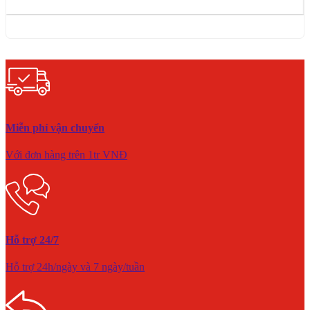
Miễn phí vận chuyển
Với đơn hàng trên 1tr VNĐ
Hỗ trợ 24/7
Hỗ trợ 24h/ngày và 7 ngày/tuần