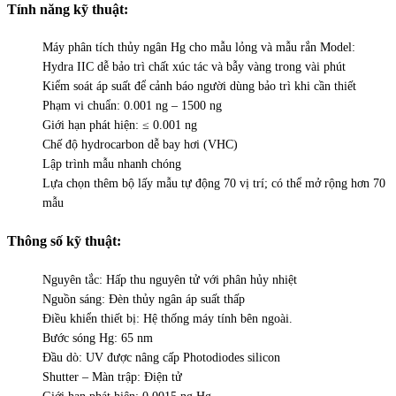
Tính năng kỹ thuật:
Máy phân tích thủy ngân Hg cho mẫu lỏng và mẫu rắn Model:
Hydra IIC dễ bảo trì chất xúc tác và bẫy vàng trong vài phút
Kiểm soát áp suất để cảnh báo người dùng bảo trì khi cần thiết
Phạm vi chuẩn: 0.001 ng – 1500 ng
Giới hạn phát hiện: ≤ 0.001 ng
Chế độ hydrocarbon dễ bay hơi (VHC)
Lập trình mẫu nhanh chóng
Lựa chọn thêm bộ lấy mẫu tự động 70 vị trí; có thể mở rộng hơn 70
mẫu
Thông số kỹ thuật:
Nguyên tắc: Hấp thu nguyên tử với phân hủy nhiệt
Nguồn sáng: Đèn thủy ngân áp suất thấp
Điều khiển thiết bị: Hệ thống máy tính bên ngoài.
Bước sóng Hg: 65 nm
Đầu dò: UV được nâng cấp Photodiodes silicon
Shutter – Màn trập: Điện tử