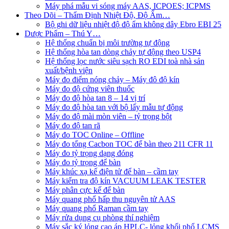
Máy phá mẫu vi sóng máy AAS, ICPOES; ICPMS
Theo Dõi – Thẩm Định Nhiệt Độ, Độ Ẩm…
Bộ ghi dữ liệu nhiệt độ độ ẩm không dây Ebro EBI 25
Dược Phẩm – Thú Y…
Hệ thống chuẩn bị môi trường tự động
Hệ thống hòa tan dòng chảy tự động theo USP4
Hệ thống lọc nước siêu sạch RO EDI​​ toà nhà sản
xuất/bệnh viện
Máy đo điểm nóng chảy – Máy đô độ kín
Máy đo độ cứng viên thuốc
Máy đo độ hòa tan 8 – 14 vị trí
Máy đo độ hòa tan với bộ lấy mẫu tự động
Máy đo độ mài mòn viên – tỷ trọng bột
Máy đo độ tan rã
Máy đo TOC Online – Offline
Máy đo tổng Cacbon TOC để bàn theo 211 CFR 11
Máy đo tỷ trọng dạng đóng
Máy đo tỷ trọng để bàn
Máy khúc xạ kế điện tử để bàn – cầm tay
Máy kiểm tra độ kín VACUUM LEAK TESTER
Máy phân cực kế để bàn
Máy quang phổ hấp thu nguyên tử AAS
Máy quang phổ Raman cầm tay
Máy rửa dụng cụ phòng thí nghiệm
Máy sắc ký lỏng cao áp HPLC- lỏng khối phổ LCMS