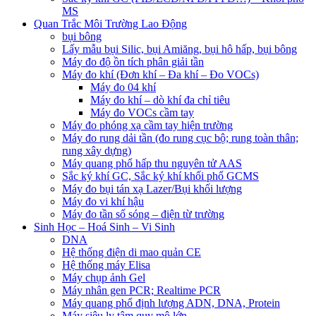
MS
Quan Trắc Môi Trường Lao Động
bụi bông
Lấy mẫu bụi Silic, bụi Amiăng, bụi hô hấp, bụi bông
Máy đo độ ồn tích phân giải tần
Máy đo khí (Đơn khí – Đa khí – Đo VOCs)
Máy đo 04 khí
Máy đo khí – dò khí đa chỉ tiêu
Máy đo VOCs cầm tay
Máy đo phóng xạ cầm tay hiện trường
Máy đo rung dải tần (đo rung cục bộ; rung toàn thân;
rung xây dựng)
Máy quang phổ hấp thu nguyên tử AAS
Sắc ký khí GC, Sắc ký khí khối phổ GCMS
Máy đo bụi tán xạ Lazer/Bụi khối lượng
Máy đo vi khí hậu
Máy đo tần số sóng – điện từ trường
Sinh Học – Hoá Sinh – Vi Sinh
DNA
Hệ thống điện di mao quản CE
Hệ thống máy Elisa
Máy chụp ảnh Gel
Máy nhân gen PCR; Realtime PCR
Máy quang phổ định lượng ADN, DNA, Protein
Máy siêu ly tâm quy mô lớn