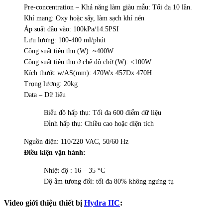
Pre-concentration – Khả năng làm giàu mẫu: Tối đa 10 lần.
Khí mang: Oxy hoặc sấy, làm sạch khí nén
Áp suất đầu vào: 100kPa/14.5PSI
Lưu lượng: 100-400 ml/phút
Công suất tiêu thụ (W): ~400W
Công suất tiêu thụ ở chế độ chờ (W): <100W
Kích thước w/AS(mm): 470Wx 457Dx 470H
Trọng lượng: 20kg
Data – Dữ liệu
Biểu đồ hấp thụ: Tối đa 600 điểm dữ liệu
Đỉnh hấp thụ: Chiều cao hoặc diện tích
Nguồn điện: 110/220 VAC, 50/60 Hz
Điều kiện vận hành:
Nhiệt độ : 16 – 35 °C
Độ ẩm tương đối: tối đa 80% không ngưng tụ
Video giới thiệu thiết bị
Hydra IIC
: