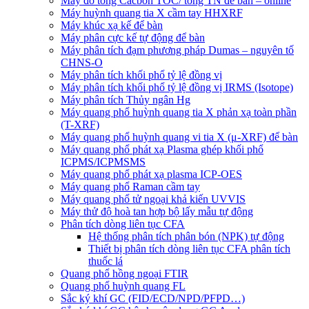
Máy đo tổng Cacbon TOC/ tổng TN để bàn – online
Máy huỳnh quang tia X cầm tay HHXRF
Máy khúc xạ kế để bàn
Máy phân cực kế tự động để bàn
Máy phân tích đạm phương pháp Dumas – nguyên tố
CHNS-O
Máy phân tích khối phổ tỷ lệ đồng vị
Máy phân tích khối phổ tỷ lệ đồng vị IRMS (Isotope)
Máy phân tích Thủy ngân Hg
Máy quang phổ huỳnh quang tia X phản xạ toàn phần
(T-XRF)
Máy quang phổ huỳnh quang vi tia X (μ-XRF) để bàn
Máy quang phổ phát xạ Plasma ghép khối phổ
ICPMS/ICPMSMS
Máy quang phổ phát xạ plasma ICP-OES
Máy quang phổ Raman cầm tay
Máy quang phổ tử ngoại khả kiến UVVIS
Máy thử độ hoà tan hợp bộ lấy mẫu tự động
Phân tích dòng liên tục CFA
Hệ thống phân tích phân bón (NPK) tự động
Thiết bị phân tích dòng liên tục CFA phân tích
thuốc lá
Quang phổ hồng ngoại FTIR
Quang phổ huỳnh quang FL
Sắc ký khí GC (FID/ECD/NPD/PFPD…)