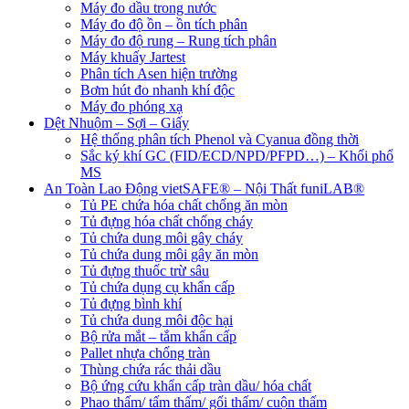
Máy đo dầu trong nước
Máy đo độ ồn – ồn tích phân
Máy đo độ rung – Rung tích phân
Máy khuấy Jartest
Phân tích Asen hiện trường
Bơm hút đo nhanh khí độc
Máy đo phóng xạ
Dệt Nhuộm – Sợi – Giấy
Hệ thống phân tích Phenol và Cyanua đồng thời
Sắc ký khí GC (FID/ECD/NPD/PFPD…) – Khối phổ
MS
An Toàn Lao Động vietSAFE® – Nội Thất funiLAB®
Tủ PE chứa hóa chất chống ăn mòn
Tủ đựng hóa chất chống cháy
Tủ chứa dung môi gây cháy
Tủ chứa dung môi gây ăn mòn
Tủ đựng thuốc trừ sâu
Tủ chứa dụng cụ khẩn cấp
Tủ đựng bình khí
Tủ chứa dung môi độc hại
Bộ rửa mắt – tắm khẩn cấp
Pallet nhựa chống tràn
Thùng chứa rác thải dầu
Bộ ứng cứu khẩn cấp tràn dầu/ hóa chất
Phao thấm/ tấm thấm/ gối thấm/ cuộn thấm