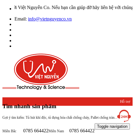
ệt Nguyễn Co. Nếu bạn cần giúp đỡ hãy liên hệ với chúng tôi qua Ho
Email:
info@vietnguyenco.vn
Hỗ trợ
Tìm nhanh sản phẩm
khách
Gợi ý tìm kiếm: Tủ hút khí độc, tủ đựng hóa chất chống cháy, Pallet chống tràn...
hàng
Toggle navigation
0785 664422
0785 664422
Miền Bắc
Miền Nam