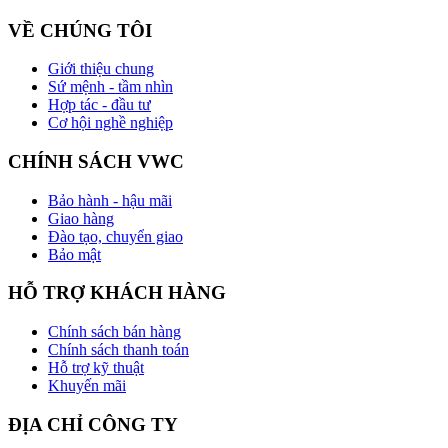
VỀ CHÚNG TÔI
Giới thiệu chung
Sứ mệnh - tầm nhìn
Hợp tác - đầu tư
Cơ hội nghề nghiệp
CHÍNH SÁCH VWC
Bảo hành - hậu mãi
Giao hàng
Đào tạo, chuyển giao
Bảo mật
HỖ TRỢ KHÁCH HÀNG
Chính sách bán hàng
Chính sách thanh toán
Hỗ trợ kỹ thuật
Khuyến mãi
ĐỊA CHỈ CÔNG TY