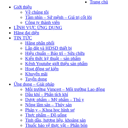
Trang chủ
Giới thiệu
Về chúng tôi
Tầm nhìn – Sứ mệnh – Giá trị cốt lõi
Công ty thành viên
LĨNH VỰC ỨNG DỤNG
Hãng đại diện
TIN TỨC
Hãng phân phối
Lắp đặt và HDSD thiết bị
Hiệu chuẩn – Bảo trì – Sửa chữa
Kiến thức kỹ thuật – sản phẩm
Kênh Youtube giới thiệu sản phẩm
Hoạt động sự kiện
Khuyến mãi
Tuyển dụng
Ứng dụng – Giải pháp
Môi trường Vimcert – Môi trường Lao động
Dầu khí – Phân tích khí
Dược phẩm – Mỹ phẩm – Thú y
Nông lâm sản – Thủy sản
Pháp y – Khoa học hình sự
Thực phẩm – Đồ uống
Tinh dầu, hương liệu, khoáng sản
Thuốc bảo vệ thực vật – Phân bón