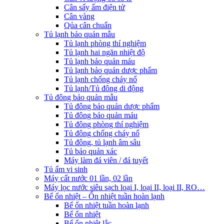
Cân sấy ẩm điện tử
Cân vàng
Qủa cân chuẩn
Tủ lạnh bảo quản mẫu
Tủ lạnh phòng thí nghiệm
Tủ lạnh hai ngăn nhiệt độ
Tủ lạnh bảo quản máu
Tủ lạnh bảo quản dược phẩm
Tủ lạnh chống cháy nổ
Tủ lạnh/Tủ đông di động
Tủ đông bảo quản mẫu
Tủ đông bảo quản dược phẩm
Tủ đông bảo quản máu
Tủ đông phòng thí nghiệm
Tủ đông chống cháy nổ
Tủ đông, tủ lạnh âm sâu
Tủ bảo quản xác
Máy làm đá viên / đá tuyết
Tủ ấm vi sinh
Máy cất nước 01 lần, 02 lần
Máy lọc nước siêu sạch loại I, loại II, loại II, RO…
Bể ổn nhiệt – Ổn nhiệt tuần hoàn lạnh
Bể ổn nhiệt tuần hoàn lạnh
Bể ổn nhiệt
Bể ổn nhiệt lắc