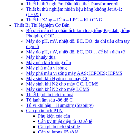
Thiết bị thử nghiệm Dầu biến thế Transformer oil
Thiết bị thử nghiệm nhiên liệu hàng không Jet A-1:
(17025)
Thiết bị Xăng – Dầu – LPG – Khí CNG
Thiết Bị Thí Nghiệm Cơ Bản
Bộ phá mẫu cho phân tích kim loại, tổng Kjeldahl, tổng
Photpho, COD…
Máy đo pH, mV, nhiệt độ, EC, DO, đa chỉ tiêu cầm tay
điện tử
Máy đo pH, mV, nhiệt độ, EC, DO… để bàn điện tử
Máy khuấy đũa
Máy nén khí không dầu
Máy phá mẫu vi sóng
Máy phá mẫu vi sóng máy AAS; ICPOES; ICPMS
Máy sinh khí Hydro cho máy GC
Máy sinh khí N2 cho máy GC, LCMS
Máy sinh khí N2 cho máy LCMS
Thiết bị phân tích tro hoá
Tủ lạnh âm sâu -86 độ C
Tủ vi khí hậu – Humidity (Stability)
Cân phân tích PTN
Phụ kiện của cân
Cân kỹ thuật điện tử 02 số lẻ
Cân phân tích 04 số lẻ
Cân vi lượng 05 số lẻ