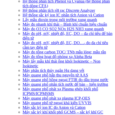
Hệ thống phân tích Phenol và Cyanua (hệ thống phân
tích dòng CFA)
Hệ thống phân tích rời rạc Discrete Analyzer
Hệ thống sắc ký ion IC phân tích Anion và Cation
Lấy mẫu dioxin trong môi trường xung quanh
Máy đo nhanh khí thải – Bình khí chuẩn hiệu chuẩn
Máy đo O3 CO SO2 NOx H2S NH3 xung quanh
Máy đo pH, mV, nhiệt độ, EC, DO – đa chỉ tiêu để bàn
điện tử
Máy đo pH, mV, nhiệt độ, EC, DO…- đo đa chỉ tiêu
cầm tay điện tử
Máy đo tổng carbon TOC/ TNb mẫu lỏng; mẫu rắn
Máy đo tổng họat độ phóng xạ Alpha Beta
Máy lấy mẫu khí thải ống khói Isokinetic – Non
Isokinetic
Máy phân tích thủy ngân Hg dạng vết
Máy quang phổ hấp thu nguyên tử AAS
Máy quang phổ hồng ngoại FTIR đo dầu trong nước
Máy quang phổ phân tích nước để bàn – hiện trường
Máy quang phổ phát xạ Plasma ghép khối phổ
ICPMS/ICPMSMS
Máy quang phổ phát xạ plasma ICP-OES
Máy quang phổ tử ngoại khả kiến UVVIS
Máy sắc ký ion IC đo Anion và Cation
Máy sắc ký khí khối phổ GCMS – sắc ký khí GC