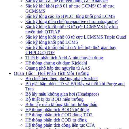
Sắc ký khí GC hệ chuyên dụng GC Analyzer
Sắc ký khí khối phổ 01 tứ cực GCMS/ 03 tứ cực
GCMSMS
Sắc ký lỏng cao áp HPLC- lỏng khối phổ LCMS
Sắc ký lỏng điều chế (preparative chromatography)
Sắc ký lỏng khối phổ 03 tứ cực LCMSMS bẫy ion
tuyến tính QTRAP
Sắc ký lỏng khối phổ 03 tứ cực LCMSMS Triple Quad
Sắc ký lỏng khối phổ LCMS
Sắc ký lỏng khối phổ tứ cực kết hợp thời gian bay
UHPLC-QTOF
Thiết bị phân tích Acid Amin chuyên dụng
Hệ thống chưng cất đạm Kjeldahl
Quang phổ hấp thu nguyên tử AAS
Quan Trắc – Hoá Phân Tích Môi Trường
Bộ chiết béo theo phương pháp Soxhlet
Bộ giải hấp nhiệt TD và Bộ Bẫy và thổi khí Purge and
Trap
Bộ lấy mẫu không gian hơi (Headspace)
Bộ thiết bị đo BOD hiện trường
Bơm lấy mẫu không khí lưu lượng thấp
Hệ thống phân tích BOD5 tự động
Hệ thống phân tích COD dùng TiO2
Hệ thống phân tích COD tự động
Hệ thống phân tích dòng liên tục CFA