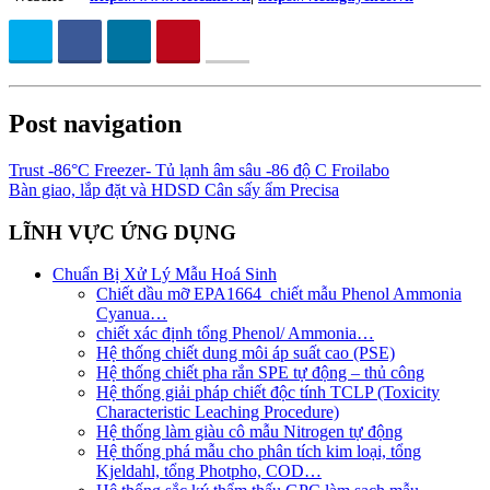
Post navigation
Trust -86°C Freezer- Tủ lạnh âm sâu -86 độ C Froilabo
Bàn giao, lắp đặt và HDSD Cân sấy ẩm Precisa
LĨNH VỰC ỨNG DỤNG
Chuẩn Bị Xử Lý Mẫu Hoá Sinh
Chiết dầu mỡ EPA1664_chiết mẫu Phenol Ammonia
Cyanua…
chiết xác định tổng Phenol/ Ammonia…
Hệ thống chiết dung môi áp suất cao (PSE)
Hệ thống chiết pha rắn SPE tự động – thủ công
Hệ thống giải pháp chiết độc tính TCLP (Toxicity
Characteristic Leaching Procedure)
Hệ thống làm giàu cô mẫu Nitrogen tự động
Hệ thống phá mẫu cho phân tích kim loại, tổng
Kjeldahl, tổng Photpho, COD…