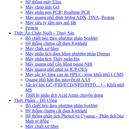
Hệ thống máy Elisa
Máy chụp ảnh Gel
Máy nhân gen PCR; Realtime PCR
Máy quang phổ định lượng ADN, DNA, Protein
Máy siêu ly tâm quy mô lớn
Protein
Thức Ăn Chăn Nuôi – Thuỷ Sản
Bộ chiết béo theo phương pháp Soxhlet
Hệ thống chưng cất đạm Kjeldahl
Máy chiết xơ fiber
Máy phân tích đạm bằng phương pháp Dumas
Máy phân tích Thủy ngân Hg
Máy quang phổ cận hồng ngoại NIR
Máy quang phổ phát xạ ICP-OES
Máy sắc ký lỏng cao áp HPLC- lỏng khối phổ LCMS
Quang phổ hấp thu nguyên tử AAS
Sắc ký khí GC (FID/ECD/NPD/PFPD…) – Khối phổ
MS
Thiết bị phân tích Acid Amin chuyên dụng
Thực Phẩm – Đồ Uống
Bộ chiết béo theo phương pháp Soxhlet
Hệ thống chưng cất đạm Kjeldahl
Hệ thống phân tích Phenol và Cyanua – Phân tích bia/
Malt tự động
Máy chiết xơ fiber