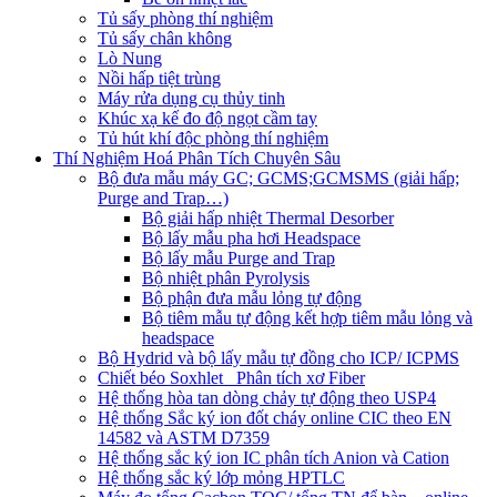
Tủ sấy phòng thí nghiệm
Tủ sấy chân không
Lò Nung
Nồi hấp tiệt trùng
Máy rửa dụng cụ thủy tinh
Khúc xạ kế đo độ ngọt cầm tay
Tủ hút khí độc phòng thí nghiệm
Thí Nghiệm Hoá Phân Tích Chuyên Sâu
Bộ đưa mẫu máy GC; GCMS;GCMSMS (giải hấp;
Purge and Trap…)
Bộ giải hấp nhiệt Thermal Desorber
Bộ lấy mẫu pha hơi Headspace
Bộ lấy mẫu Purge and Trap
Bộ nhiệt phân Pyrolysis
Bộ phận đưa mẫu lỏng tự động
Bộ tiêm mẫu tự động kết hợp tiêm mẫu lỏng và
headspace
Bộ Hydrid và bộ lấy mẫu tự đồng cho ICP/ ICPMS
Chiết béo Soxhlet_ Phân tích xơ Fiber
Hệ thống hòa tan dòng chảy tự động theo USP4
Hệ thống Sắc ký ion đốt cháy online CIC theo EN
14582 và ASTM D7359
Hệ thống sắc ký ion IC phân tích Anion và Cation
Hệ thống sắc ký lớp mỏng HPTLC