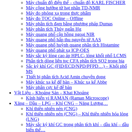
Máy chuẩn độ điện thế – chuẩn độ KARL FISCHER
Máy cộng hưởng từ hạt nhân TD-NMR
Máy đo phóng xạ trong thực phẩm
Máy đo TOC Online – Offline
Máy phân tích đạm bằng phương pháp Dumas
Máy phân tích Thủy ngân Hg
Máy quang phổ cận hồng ngoại NIR
Máy quang phổ hấp thu nguyên tử AAS
Máy quang phổ huỳnh quang phân tích Histamine
Máy quang phổ phát xạ ICP-OES
Máy sắc ký lỏng cao áp HPLC- lỏng khối phổ LCMS
Phân tích dòng liên tục CFA phân tích SO2 trong bia
Sắc ký khí GC (FID/ECD/NPD/PFPD…) – Khối phổ
MS
Thiết bị phân tích Acid Amin chuyên dụng
Máy khúc xạ kế để bàn – Khúc xạ kế Abbe
Máy phân cực kế để bàn
Vật Liệu – Khoáng Sản – Khai Khoáng
Kính hiển vi RAMAN (Raman Microscope)
Xăng – Dầu – LPG – Khí CNG – Năng Lượng…
Khí thiên nhiên nén (CNG)
Khí thiên nhiên nén (CNG) – Khí thiên nhiên hóa lỏng
(LNG)
Máy sắc ký khí GC trong phân tích khí – dầu khí – dầu
biến thế…