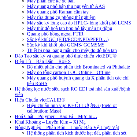
Máy phân cực kế để bàn
Máy quang phổ hấp thu nguyên tử AAS
Máy quang phổ Raman cầm tay
Máy rửa dụng cụ phòng thí nghiệm
Máy sắc ký lỏng cao áp HPLC- lỏng khối phổ LCMS
Máy thử độ hoà tan hợp bộ lấy mẫu tự động
Quang phổ hồng ngoại FTIR
Sắc ký khí GC (FID/ECD/NPD/PFPD…)
Sắc ký khí khối phổ GCMS/ GCMSMS
Thiết bị pha loãng mẫu cho máy đo độ hòa tan
Đào Tạo sắc ký và quang phổ thực chiến vietEDU®
Điện Tử – Bán Dẫn – RoHS
Bộ nhiệt phân cho phân tích Brominated và Phthalate
Máy đo tổng carbon TOC Online – Offline
Máy quang phổ huỳnh quang tia X phân tích các chỉ
tiêu RoHS
Hệ thống lọc nước siêu sạch RO EDI​​ toà nhà sản xuất/bệnh
viện
Hiệu Chuẩn vietCALIB®
Hiệu chuẩn lĩnh vực KHỐI LƯỢNG (Field of
calibration: Mass)
Hoá Chất – Polymer – Bao Bì – Mực In…
Khai Khoáng – Luyện Kim – Xi Mạ
Nông Nghiệp – Phân Bón – Thuốc Bảo Vệ Thực Vật
Hệ thông phân tích kích thước hạt đất, phân tích sét