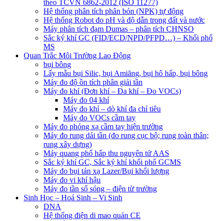
theo TCVN 6862-2012 (ISO 11277)
Hệ thống phân tích phân bón (NPK) tự động
Hệ thống Robot đo pH và độ dẫn trong đất và nước
Máy phân tích đạm Dumas – phân tích CHNSO
Sắc ký khí GC (FID/ECD/NPD/PFPD…) – Khối phổ
MS
Quan Trắc Môi Trường Lao Động
bụi bông
Lấy mẫu bụi Silic, bụi Amiăng, bụi hô hấp, bụi bông
Máy đo độ ồn tích phân giải tần
Máy đo khí (Đơn khí – Đa khí – Đo VOCs)
Máy đo 04 khí
Máy đo khí – dò khí đa chỉ tiêu
Máy đo VOCs cầm tay
Máy đo phóng xạ cầm tay hiện trường
Máy đo rung dải tần (đo rung cục bộ; rung toàn thân;
rung xây dựng)
Máy quang phổ hấp thu nguyên tử AAS
Sắc ký khí GC, Sắc ký khí khối phổ GCMS
Máy đo bụi tán xạ Lazer/Bụi khối lượng
Máy đo vi khí hậu
Máy đo tần số sóng – điện từ trường
Sinh Học – Hoá Sinh – Vi Sinh
DNA
Hệ thống điện di mao quản CE