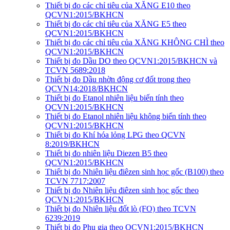
Thiết bị đo các chỉ tiêu của XĂNG E10 theo
QCVN1:2015/BKHCN
Thiết bị đo các chỉ tiêu của XĂNG E5 theo
QCVN1:2015/BKHCN
Thiết bị đo các chỉ tiêu của XĂNG KHÔNG CHÌ theo
QCVN1:2015/BKHCN
Thiết bị đo Dầu DO theo QCVN1:2015/BKHCN và
TCVN 5689:2018
Thiết bị đo Dầu nhờn động cơ đốt trong theo
QCVN14:2018/BKHCN
Thiết bị đo Etanol nhiên liệu biến tính theo
QCVN1:2015/BKHCN
Thiết bị đo Etanol nhiên liệu không biến tính theo
QCVN1:2015/BKHCN
Thiết bị đo Khí hóa lỏng LPG theo QCVN
8:2019/BKHCN
Thiết bị đo nhiên liệu Diezen B5 theo
QCVN1:2015/BKHCN
Thiết bị đo Nhiên liệu điêzen sinh học gốc (B100) theo
TCVN 7717:2007
Thiết bị đo Nhiên liệu điêzen sinh học gốc theo
QCVN1:2015/BKHCN
Thiết bị đo Nhiên liệu đốt lò (FO) theo TCVN
6239:2019
Thiết bị đo Phụ gia theo QCVN1:2015/BKHCN