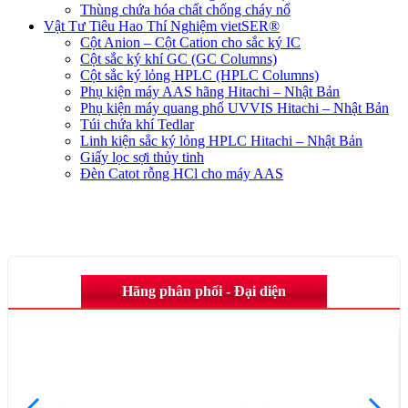
Thùng chứa hóa chất chống cháy nổ
Vật Tư Tiêu Hao Thí Nghiệm vietSER®
Cột Anion – Cột Cation cho sắc ký IC
Cột sắc ký khí GC (GC Columns)
Cột sắc ký lỏng HPLC (HPLC Columns)
Phụ kiện máy AAS hãng Hitachi – Nhật Bản
Phụ kiện máy quang phổ UVVIS Hitachi – Nhật Bản
Túi chứa khí Tedlar
Linh kiện sắc ký lỏng HPLC Hitachi – Nhật Bản
Giấy lọc sợi thủy tinh
Đèn Catot rỗng HCl cho máy AAS
Hãng phân phối - Đại diện