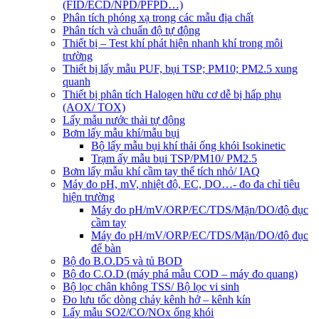
(FID/ECD/NPD/PFPD…)
Phân tích phóng xạ trong các mẫu địa chất
Phân tích và chuẩn độ tự động
Thiết bị – Test khí phát hiện nhanh khí trong môi
trường
Thiết bị lấy mẫu PUF, bụi TSP; PM10; PM2.5 xung
quanh
Thiết bị phân tích Halogen hữu cơ dễ bị hấp phụ
(AOX/ TOX)
Lấy mẫu nước thải tự động
Bơm lấy mẫu khí/mẫu bụi
Bộ lấy mẫu bụi khí thải ống khói Isokinetic
Trạm ấy mẫu bụi TSP/PM10/ PM2.5
Bơm lấy mẫu khí cầm tay thể tích nhỏ/ IAQ
Máy đo pH, mV, nhiệt độ, EC, DO…- đo đa chỉ tiêu
hiện trường
Máy đo pH/mV/ORP/EC/TDS/Mặn/DO/độ đục
cầm tay
Máy đo pH/mV/ORP/EC/TDS/Mặn/DO/độ đục
để bàn
Bộ đo B.O.D5 và tủ BOD
Bộ đo C.O.D (máy phá mẫu COD – máy đo quang)
Bộ lọc chân không TSS/ Bộ lọc vi sinh
Đo lưu tốc dòng chảy kênh hở – kênh kín
Lấy mẫu SO2/CO/NOx ống khói