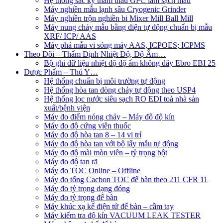
Hệ thống sắc ký thẩm thấu GPC làm sạch mẫu
Máy nghiền mẫu lạnh sâu Cryogenic Grinder
Máy nghiền trộn nghiền bi Mixer Mill Ball Mill
Máy nung chảy mẫu bằng điện tự động chuẩn bị mẫu
XRF/ ICP/ AAS
Máy phá mẫu vi sóng máy AAS, ICPOES; ICPMS
Theo Dõi – Thẩm Định Nhiệt Độ, Độ Ẩm…
Bộ ghi dữ liệu nhiệt độ độ ẩm không dây Ebro EBI 25
Dược Phẩm – Thú Y…
Hệ thống chuẩn bị môi trường tự động
Hệ thống hòa tan dòng chảy tự động theo USP4
Hệ thống lọc nước siêu sạch RO EDI​​ toà nhà sản
xuất/bệnh viện
Máy đo điểm nóng chảy – Máy đô độ kín
Máy đo độ cứng viên thuốc
Máy đo độ hòa tan 8 – 14 vị trí
Máy đo độ hòa tan với bộ lấy mẫu tự động
Máy đo độ mài mòn viên – tỷ trọng bột
Máy đo độ tan rã
Máy đo TOC Online – Offline
Máy đo tổng Cacbon TOC để bàn theo 211 CFR 11
Máy đo tỷ trọng dạng đóng
Máy đo tỷ trọng để bàn
Máy khúc xạ kế điện tử để bàn – cầm tay
Máy kiểm tra độ kín VACUUM LEAK TESTER