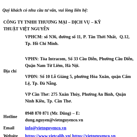
Quý khách có nhu cầu tư vấn, vui lòng liên hệ:
CÔNG TY TNHH THƯƠNG MẠI – DỊCH VỤ – KỸ
THUẬT
VIỆT NGUYỄN
VPHCM: số N36, đường số 11, P. Tân Thới Nhất, Q.12,
Tp. Hồ Chí Minh.
VPHN: Tòa Intracom, Số 33 Cầu Diễn, Phường Cầu Diễn,
Quận Nam Từ Liêm, Hà Nội.
Địa chỉ
VPĐN: Số 10 Lỗ Giáng 5, phường Hòa Xuân, quận Cẩm
Lệ, Tp. Đà Nẵng.
VP Cần Thơ: 275 Xuân Thủy, Phường An Bình, Quận
Ninh Kiều, Tp. Cần Thơ.
0948 870 871
(Mr. Dũng) – E:
Hotline
dung.nguyen@vietnguyenco.vn
Email
info@vietnguyenco.vn
Website
https://www.vietcalib.vn
|
https://vietnguyenco.vn