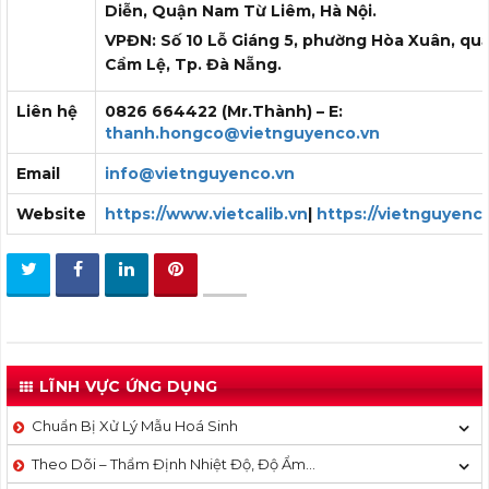
Diễn, Quận Nam Từ Liêm, Hà Nội.
VPĐN: Số 10 Lỗ Giáng 5, phường Hòa Xuân, qu
Cẩm Lệ, Tp. Đà Nẵng.
Liên hệ
0826 664422 (Mr.Thành) – E:
thanh.hongco@vietnguyenco.vn
Email
info@vietnguyenco.vn
Website
https://www.vietcalib.vn
|
https://vietnguyenc
LĨNH VỰC ỨNG DỤNG
Chuẩn Bị Xử Lý Mẫu Hoá Sinh
Theo Dõi – Thẩm Định Nhiệt Độ, Độ Ẩm…