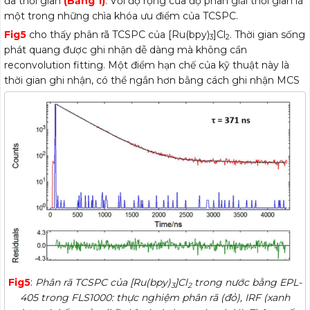
đa thời gian
(Bảng 1)
. Với độ rộng của độ phân giải thời gian là
một trong những chìa khóa ưu điểm của TCSPC.
Fig5
cho thấy phân rã TCSPC của [Ru(bpy)
]Cl
. Thời gian sống
3
2
phát quang được ghi nhận dễ dàng mà không cần
reconvolution fitting. Một điểm hạn chế của kỹ thuật này là
thời gian ghi nhận, có thể ngắn hơn bằng cách ghi nhận MCS
Fig5
:
Phân rã TCSPC của [Ru(bpy)
]Cl
trong nước bằng EPL-
3
2
405 trong FLS1000: thực nghiệm phân rã (đỏ), IRF (xanh