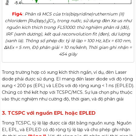
Fig4
:
Phân rã MCS của tris(bipyridine)ruthernium (II)
chloridem [Ru(bpy)
]Cl
, trong nước, sử dụng đèn Xe us như
3
2
nguồn kích thích trong FLS1000: thử nghiệm phân rã (đỏ),
IRF (xanh dương), kết quả reconvolution fit (đen), dư lượng
(xanh lá). Thông số phép đo: tỷ lệ lặp = 100 Hz, λEx = 610 nm,
ΔλEx = 5 nm, Độ phân giải = 10 ns/kênh, Thời gian ghi nhận =
454 giây
Trong trường hợp có xung kích thích ngắn, ví dụ, đèn Laser
diode phải được sử dụng. EI mang đến laser diode với độ rộng
xung < 200 ps (EPL) và LEDs với độ rộng xung < 1 ns (EPLED).
Chúng có thể kết hợp với TCSPC/MCS. Sự lựa chọn phụ thuộc
vào thực nghiệm như cường độ, thời gian, và độ phân giải
3. TCSPC với nguồn EPL hoặc EPLED
Trong TCSPC, tỷ lệ lặp được cài đặt bằng nguồn xung. Nguồn
EI, EPL, và EPLED có độ rộng tỷ lệ lặp và cho phép ghi nhận