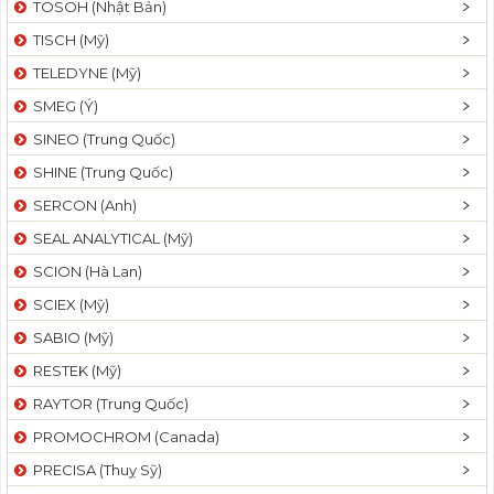
TOSOH (Nhật Bản)
t
TISCH (Mỹ)
i
o
TELEDYNE (Mỹ)
n
SMEG (Ý)
SINEO (Trung Quốc)
SHINE (Trung Quốc)
SERCON (Anh)
SEAL ANALYTICAL (Mỹ)
SCION (Hà Lan)
SCIEX (Mỹ)
SABIO (Mỹ)
RESTEK (Mỹ)
RAYTOR (Trung Quốc)
PROMOCHROM (Canada)
PRECISA (Thuỵ Sỹ)