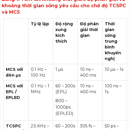
khoảng thời gian sống yêu cầu cho chế độ TCSPC
và MCS
Tỷ lệ lặp
Độ rộng
Độ phân
Thời
xung
giải thời
gian
kích
gian
sống
thích
trung
bình
khuyến
nghị
MCS với
0.1 Hz –
1 µs
10 ns –
10 µs – 1s
đèn µs
100 Hz
400 ms
MCS với
0.1 Hz – 1
60 – 200s
10 ns –
100 ns –
EPL /
MHz
(EPL)
400 ms
1s
EPLED
800 –
1000ps
(EPLED)
TCSPC
2.5 KHz –
60 – 200s
305 fs –
50 ps –