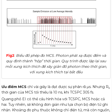
Fig2
:
Biểu đồ phép đo MCS. Photon phát xạ được đếm và
quy định thành “hộp” thời gian. Quy trình được lặp lại sau
mỗi xung kích thích để xây giản đồ photon theo thời gian,
với xung kích thích tại bắt đầu
Ưu điểm MCS
chỉ vài giây là đạt được sự phân rã µs. Nhưng R
s
thời gian của MCS tối thiểu là 10 ns, khi TCSPC 305 fs.
Quang phổ EI có thể cấu hình hóa với TCSPC, MCS hoặc cả
hai. Tuy nhiên, sẽ không đơn giản như lựa chọn bộ điện tử ghi
nhận. Khoảng đo phụ thuộc không chỉ điện tử, mà còn nguồn,