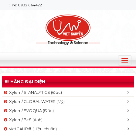
: 0932 664422
T
o
g
HÃNG ĐẠI DIỆN
g
l
Xylem/ SI ANALYTICS (Đức)
e
Xylem/ GLOBAL WATER (Mỹ)
n
a
Xylem/ EVOQUA (Đức)
v
Xylem/ B+S (Anh)
i
g
vietCALIB® (Hiệu chuẩn)
a