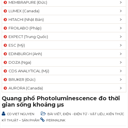
MEMBRAPURE (Đức)
LUMEX (Canada)
HITACHI (Nhật Bản)
FROILABO (Pháp)
EXPECT (Trung Quốc)
ESC (Mỹ)
EDINBURGH (Anh)
DOZA (Nga)
CDS ANALYTICAL (Mỹ)
BRUKER (Đức)
AURORA (Canada)
Quang phổ Photoluminescence đo thời
gian sống khoảng µs
,
,
CO VIET NGUYEN
BÀI VIẾT
ĐIỆN - ĐIỆN TỬ - VẬT LIỆU
KIẾN THỨC
KỸ THUẬT – SẢN PHẨM
PERMALINK