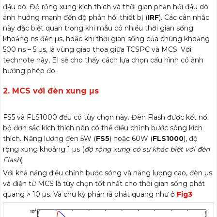
đầu dò. Độ rộng xung kích thích và thời gian phản hồi đầu dò
ảnh hưởng mạnh đến độ phản hồi thiết bị (
IRF
). Các cân nhắc
này đặc biệt quan trọng khi mẫu có nhiều thời gian sống
khoảng ns đến µs, hoặc khi thời gian sống của chúng khoảng
500 ns – 5 µs, là vùng giao thoa giữa TCSPC và MCS. Với
technote này, EI sẽ cho thấy cách lựa chọn cấu hình có ảnh
hưởng phép đo.
2. MCS với đèn xung µs
của Quang phổ
Photoluminescence
FS5 và FLS1000 đều có tùy chọn này. Đèn Flash được kết nối
bộ đơn sắc kích thích nên có thể điều chỉnh bước sóng kích
thích. Năng lượng đèn 5W (
FS5
) hoặc 60W (
FLS1000
), độ
rộng xung khoảng 1 µs (
độ rộng xung có sự khác biệt với đèn
Flash
)
Với khả năng điều chỉnh bước sóng và năng lượng cao, đèn µs
và điện tử MCS là tùy chọn tốt nhất cho thời gian sống phát
quang > 10 µs. Và chu kỳ phân rã phát quang như ở
Fig3
.