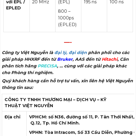
với EPL /
20 MHz
(EPL)
195 ns
100 ns
EPLED
800 –
1000ps
(EPLED)
—-
Công ty Việt Nguyễn là
đại lý, đại diện
phân phối cho các
giải pháp HHXRF đến từ
Bruker
, AAS đến từ
Hitachi
, Cân
phân tích hãng
PRECISA
, … cùng với các giải pháp khác
cho Phòng thí nghiệm.
Quý khách hàng cần hỗ trợ tư vấn, xin liên hệ Việt Nguyễn
thông tin sau:
CÔNG TY TNHH THƯƠNG MẠI – DỊCH VỤ – KỸ
THUẬT
VIỆT NGUYỄN
Địa chỉ
VPHCM: số N36, đường số 11, P. Tân Thới Nhất,
Q.12, Tp. Hồ Chí Minh.
VPHN: Tòa Intracom, Số 33 Cầu Diễn, Phường 