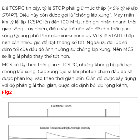
Để TCSPC tin cậy, tỷ lệ STOP phải giữ mức thấp (
< 5% tỷ lệ lặp
START
). Điều này còn được gọi là “chồng lấp xung”. May mắn
khi tỷ lệ lặp TCSPC lên đến 100 MHz, nên ghi nhận nhanh thời
gian sống. Tuy nhiên, điều này trở nên vấn đề cho thời gian
sống Quang phổ Photoluminescence µs. Vì tỷ lệ START thấp
nên cần nhiều giờ để đạt thống kế tốt. Ngoài ra, đôi lúc số
đếm tối của đầu dò ảnh hưởng sự chồng lấp xung. Nên MCS
sẽ là giải pháp thay thế tốt hơn.
MCS có R
theo thời gian < TCSPC, nhưng không bị giới hạn
s
chồng lấp xung. Các xung tạo ra khi photon chạm đầu dò sẽ
được phân loại vào theo thời gian đến. Giản đồ được xây dựng
với độ phân giải thời gian, được xác định bởi độ rộng kênh,
Fig2