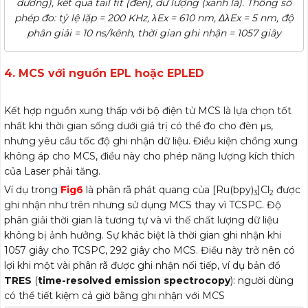
dương), kết quả tail fit (đen), dư lượng (xanh lá). Thông số
phép đo: tỷ lệ lặp = 200 KHz, λEx = 610 nm, ΔλEx = 5 nm, độ
phân giải = 10 ns/kênh, thời gian ghi nhận = 1057 giây
4. MCS với nguồn EPL hoặc EPLED
của Quang phổ
Photoluminescence
Kết hợp nguồn xung thấp với bộ điện tử MCS là lựa chọn tốt
nhất khi thời gian sống dưới giá trị có thể đo cho đèn μs,
nhưng yêu cầu tốc độ ghi nhận dữ liệu. Điều kiện chồng xung
không áp cho MCS, điều này cho phép năng lượng kích thích
của Laser phải tăng.
Ví dụ trong
Fig6
là phân rã phát quang của [Ru(bpy)
]Cl
được
3
2
ghi nhận như trên nhưng sử dụng MCS thay vì TCSPC. Độ
phân giải thời gian là tương tự và vì thế chất lượng dữ liệu
không bị ảnh hưởng. Sự khác biệt là thời gian ghi nhận khi
1057 giây cho TCSPC, 292 giây cho MCS. Điều này trở nên có
lợi khi một vài phân rã được ghi nhận nối tiếp, ví dụ bản đồ
TRES
(
time-resolved emission spectrocopy
): người dùng
có thể tiết kiệm cả giờ bằng ghi nhận với MCS