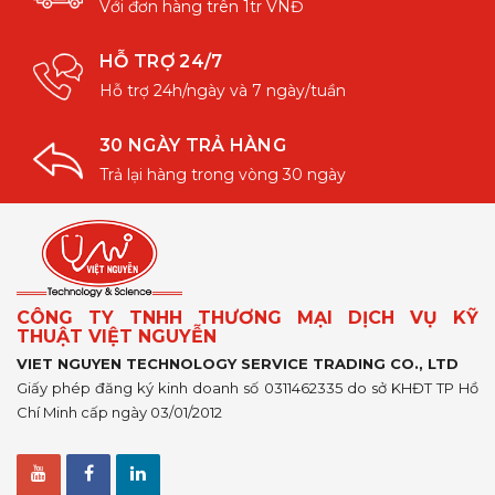
Với đơn hàng trên 1tr VNĐ
HỖ TRỢ 24/7
Hỗ trợ 24h/ngày và 7 ngày/tuần
30 NGÀY TRẢ HÀNG
Trả lại hàng trong vòng 30 ngày
CÔNG TY TNHH THƯƠNG MẠI DỊCH VỤ KỸ
THUẬT VIỆT NGUYỄN
VIET NGUYEN TECHNOLOGY SERVICE TRADING CO., LTD
Giấy phép đăng ký kinh doanh số 0311462335 do sở KHĐT TP Hồ
Chí Minh cấp ngày 03/01/2012