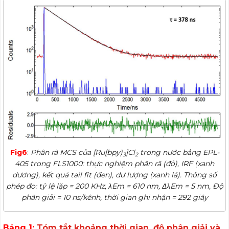
Fig6
:
Phân rã MCS của [Ru[bpy)
]Cl
trong nước bằng EPL-
3
2
405 trong FLS1000: thực nghiệm phân rã (đỏ), IRF (xanh
dương), kết quả tail fit (đen), dư lượng (xanh lá). Thông số
phép đo: tỷ lệ lặp = 200 KHz, λEm = 610 nm, ΔλEm = 5 nm, Độ
phân giải = 10 ns/kênh, thời gian ghi nhận = 292 giây
Bảng 1
:
Tóm tắt khoảng thời gian, độ phân giải và