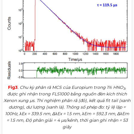
Fig3
.
Chu kỳ phân rã MCS của Europium trong 1% HNO
,
3
được ghi nhận trong FLS1000 bằng nguồn đèn kích thích
Xenon xung µs. Thí nghiệm phân rã (đỏ), kết quả fit tail (xanh
dương), dư lượng (xanh lá). Thông số phép đo: tỷ lệ lặp =
100Hz, λEx = 339.5 nm, ΔλEx = 1.5 nm, λEm = 592.3 nm, ΔλEm
= 1.5 nm, Độ phân giải = 4 µs/kênh, thời gian ghi nhận = 53
giây