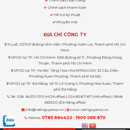
Chính sách bán hàng
Chính sách thanh toán
Hỗ trợ kỹ thuật
Khuyến mãi
ĐỊA CHỈ CÔNG TY
Trụ sở: 211/10/1 đường Vĩnh Viễn, Phường Vườn Lài, Thành phố Hồ Chí
Minh
VPGD tại TP. Hồ Chí Minh: N36 đường số 11 , Phường Đông Hưng
Thuận, Thành phố Hồ Chí Minh
VPGD tại TP. Hà Nội: Tầng 1 tòa nhà INTRACOM, 33 Cầu Diễn,
Phường Xuân Phương, Thành phố Hà Nội
VPGD tại TP. Đà Nẵng: Số 10 Lỗ Giáng 5, Phường Hòa Xuân, Thành
phố Đà Nẵng
Tel: 028. 66 570 570 (HCM office) | 024.85 871 871 (HN office) | 0848
663300 (Đà Nẵng office)
info@vietnguyenco.vn |
www.vietnguyenco.vn
0785 664422
1900 066 870
Hotline:
-