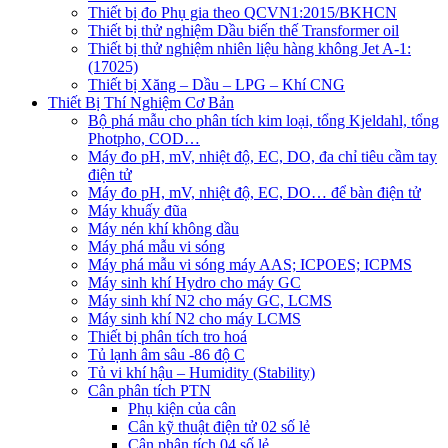
Thiết bị đo Phụ gia theo QCVN1:2015/BKHCN
Thiết bị thử nghiệm Dầu biến thế Transformer oil
Thiết bị thử nghiệm nhiên liệu hàng không Jet A-1:
(17025)
Thiết bị Xăng – Dầu – LPG – Khí CNG
Thiết Bị Thí Nghiệm Cơ Bản
Bộ phá mẫu cho phân tích kim loại, tổng Kjeldahl, tổng
Photpho, COD…
Máy đo pH, mV, nhiệt độ, EC, DO, đa chỉ tiêu cầm tay
điện tử
Máy đo pH, mV, nhiệt độ, EC, DO… để bàn điện tử
Máy khuấy đũa
Máy nén khí không dầu
Máy phá mẫu vi sóng
Máy phá mẫu vi sóng máy AAS; ICPOES; ICPMS
Máy sinh khí Hydro cho máy GC
Máy sinh khí N2 cho máy GC, LCMS
Máy sinh khí N2 cho máy LCMS
Thiết bị phân tích tro hoá
Tủ lạnh âm sâu -86 độ C
Tủ vi khí hậu – Humidity (Stability)
Cân phân tích PTN
Phụ kiện của cân
Cân kỹ thuật điện tử 02 số lẻ
Cân phân tích 04 số lẻ