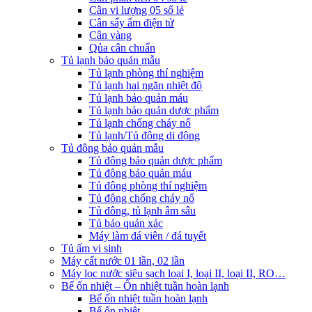
Cân vi lượng 05 số lẻ
Cân sấy ẩm điện tử
Cân vàng
Qủa cân chuẩn
Tủ lạnh bảo quản mẫu
Tủ lạnh phòng thí nghiệm
Tủ lạnh hai ngăn nhiệt độ
Tủ lạnh bảo quản máu
Tủ lạnh bảo quản dược phẩm
Tủ lạnh chống cháy nổ
Tủ lạnh/Tủ đông di động
Tủ đông bảo quản mẫu
Tủ đông bảo quản dược phẩm
Tủ đông bảo quản máu
Tủ đông phòng thí nghiệm
Tủ đông chống cháy nổ
Tủ đông, tủ lạnh âm sâu
Tủ bảo quản xác
Máy làm đá viên / đá tuyết
Tủ ấm vi sinh
Máy cất nước 01 lần, 02 lần
Máy lọc nước siêu sạch loại I, loại II, loại II, RO…
Bể ổn nhiệt – Ổn nhiệt tuần hoàn lạnh
Bể ổn nhiệt tuần hoàn lạnh
Bể ổn nhiệt