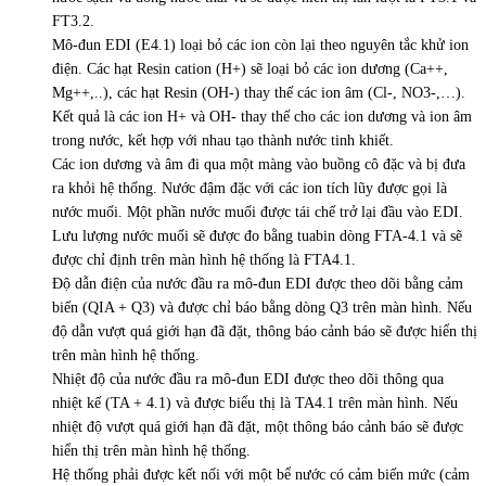
FT3.2.
Mô-đun EDI (E4.1) loại bỏ các ion còn lại theo nguyên tắc khử ion
điện. Các hạt Resin cation (H+) sẽ loại bỏ các ion dương (Ca++,
Mg++,..), các hạt Resin (OH-) thay thế các ion âm (Cl-, NO3-,…).
Kết quả là các ion H+ và OH- thay thế cho các ion dương và ion âm
trong nước, kết hợp với nhau tạo thành nước tinh khiết.
Các ion dương và âm đi qua một màng vào buồng cô đặc và bị đưa
ra khỏi hệ thống. Nước đậm đặc với các ion tích lũy được gọi là
nước muối. Một phần nước muối được tái chế trở lại đầu vào EDI.
Lưu lượng nước muối sẽ được đo bằng tuabin dòng FTA-4.1 và sẽ
được chỉ định trên màn hình hệ thống là FTA4.1.
Độ dẫn điện của nước đầu ra mô-đun EDI được theo dõi bằng cảm
biến (QIA + Q3) và được chỉ báo bằng dòng Q3 trên màn hình. Nếu
độ dẫn vượt quá giới hạn đã đặt, thông báo cảnh báo sẽ được hiển thị
trên màn hình hệ thống.
Nhiệt độ của nước đầu ra mô-đun EDI được theo dõi thông qua
nhiệt kế (TA + 4.1) và được biểu thị là TA4.1 trên màn hình. Nếu
nhiệt độ vượt quá giới hạn đã đặt, một thông báo cảnh báo sẽ được
hiển thị trên màn hình hệ thống.
Hệ thống phải được kết nối với một bể nước có cảm biến mức (cảm