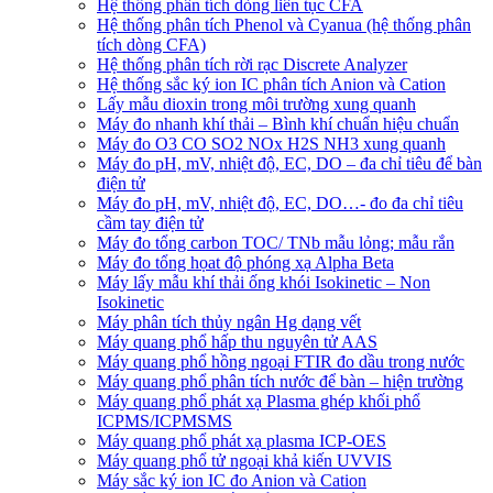
Hệ thống phân tích dòng liên tục CFA
Hệ thống phân tích Phenol và Cyanua (hệ thống phân
tích dòng CFA)
Hệ thống phân tích rời rạc Discrete Analyzer
Hệ thống sắc ký ion IC phân tích Anion và Cation
Lấy mẫu dioxin trong môi trường xung quanh
Máy đo nhanh khí thải – Bình khí chuẩn hiệu chuẩn
Máy đo O3 CO SO2 NOx H2S NH3 xung quanh
Máy đo pH, mV, nhiệt độ, EC, DO – đa chỉ tiêu để bàn
điện tử
Máy đo pH, mV, nhiệt độ, EC, DO…- đo đa chỉ tiêu
cầm tay điện tử
Máy đo tổng carbon TOC/ TNb mẫu lỏng; mẫu rắn
Máy đo tổng họat độ phóng xạ Alpha Beta
Máy lấy mẫu khí thải ống khói Isokinetic – Non
Isokinetic
Máy phân tích thủy ngân Hg dạng vết
Máy quang phổ hấp thu nguyên tử AAS
Máy quang phổ hồng ngoại FTIR đo dầu trong nước
Máy quang phổ phân tích nước để bàn – hiện trường
Máy quang phổ phát xạ Plasma ghép khối phổ
ICPMS/ICPMSMS
Máy quang phổ phát xạ plasma ICP-OES
Máy quang phổ tử ngoại khả kiến UVVIS
Máy sắc ký ion IC đo Anion và Cation