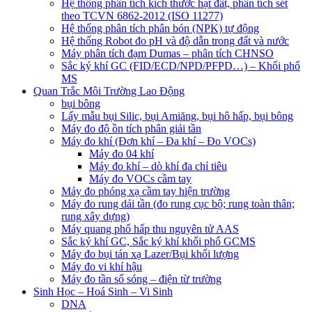
Hệ thông phân tích kích thước hạt đất, phân tích sét
theo TCVN 6862-2012 (ISO 11277)
Hệ thống phân tích phân bón (NPK) tự động
Hệ thống Robot đo pH và độ dẫn trong đất và nước
Máy phân tích đạm Dumas – phân tích CHNSO
Sắc ký khí GC (FID/ECD/NPD/PFPD…) – Khối phổ
MS
Quan Trắc Môi Trường Lao Động
bụi bông
Lấy mẫu bụi Silic, bụi Amiăng, bụi hô hấp, bụi bông
Máy đo độ ồn tích phân giải tần
Máy đo khí (Đơn khí – Đa khí – Đo VOCs)
Máy đo 04 khí
Máy đo khí – dò khí đa chỉ tiêu
Máy đo VOCs cầm tay
Máy đo phóng xạ cầm tay hiện trường
Máy đo rung dải tần (đo rung cục bộ; rung toàn thân;
rung xây dựng)
Máy quang phổ hấp thu nguyên tử AAS
Sắc ký khí GC, Sắc ký khí khối phổ GCMS
Máy đo bụi tán xạ Lazer/Bụi khối lượng
Máy đo vi khí hậu
Máy đo tần số sóng – điện từ trường
Sinh Học – Hoá Sinh – Vi Sinh
DNA