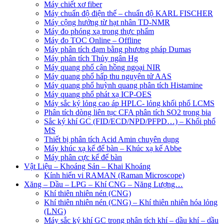
Máy chiết xơ fiber
Máy chuẩn độ điện thế – chuẩn độ KARL FISCHER
Máy cộng hưởng từ hạt nhân TD-NMR
Máy đo phóng xạ trong thực phẩm
Máy đo TOC Online – Offline
Máy phân tích đạm bằng phương pháp Dumas
Máy phân tích Thủy ngân Hg
Máy quang phổ cận hồng ngoại NIR
Máy quang phổ hấp thu nguyên tử AAS
Máy quang phổ huỳnh quang phân tích Histamine
Máy quang phổ phát xạ ICP-OES
Máy sắc ký lỏng cao áp HPLC- lỏng khối phổ LCMS
Phân tích dòng liên tục CFA phân tích SO2 trong bia
Sắc ký khí GC (FID/ECD/NPD/PFPD…) – Khối phổ
MS
Thiết bị phân tích Acid Amin chuyên dụng
Máy khúc xạ kế để bàn – Khúc xạ kế Abbe
Máy phân cực kế để bàn
Vật Liệu – Khoáng Sản – Khai Khoáng
Kính hiển vi RAMAN (Raman Microscope)
Xăng – Dầu – LPG – Khí CNG – Năng Lượng…
Khí thiên nhiên nén (CNG)
Khí thiên nhiên nén (CNG) – Khí thiên nhiên hóa lỏng
(LNG)
Máy sắc ký khí GC trong phân tích khí – dầu khí – dầu