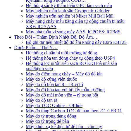
Kjeldahl, tổng Photpho, COD…
Hệ thống sắc ký thẩm thấu GPC làm sạch mẫu
Máy nghiền mẫu lạnh sâu Cryogenic Grinder
Máy nghiền trộn nghiền bi Mixer Mill Ball Mill
Máy nung chảy mẫu bằng điện tự động chuẩn bị mẫu
XRF/ ICP/ AAS
Máy phá mẫu vi sóng máy AAS, ICPOES; ICPMS
Theo Dõi – Thẩm Định Nhiệt Độ, Độ Ẩm…
Bộ ghi dữ liệu nhiệt độ độ ẩm không dây Ebro EBI 25
Dược Phẩm – Thú Y…
Hệ thống chuẩn bị môi trường tự động
Hệ thống hòa tan dòng chảy tự động theo USP4
Hệ thống lọc nước siêu sạch RO EDI​​ toà nhà sản
xuất/bệnh viện
Máy đo điểm nóng chảy – Máy đô độ kín
Máy đo độ cứng viên thuốc
Máy đo độ hòa tan 8 – 14 vị trí
Máy đo độ hòa tan với bộ lấy mẫu tự động
Máy đo độ mài mòn viên – tỷ trọng bột
Máy đo độ tan rã
Máy đo TOC Online – Offline
Máy đo tổng Cacbon TOC để bàn theo 211 CFR 11
Máy đo tỷ trọng dạng đóng
Máy đo tỷ trọng để bàn
Máy khúc xạ kế điện tử để bàn – cầm tay