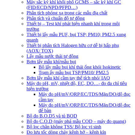
Máy sắc ký khí khối phổ GCMS – sắc ký khí GC
(FID/ECD/NPD/PFPD…)
Phân tích phóng xạ trong các mẫu địa chất
Phân tích và chuẩn độ tự động
Thiết bị – Test khí phát hiện nhanh khí trong môi
trường
Thiết bị lấy mẫu PUF, bụi TSP; PM10; PM2.5 xung
quanh
Thiết bị phân tích Halogen hữu cơ dễ bị hấp phụ
(AOX/ TOX)
Lấy mẫu nước thải tự động
Bơm lấy mẫu khí/mẫu bụi
Bộ lấy mẫu bụi khí thải ống khói Isokinetic
Trạm ấy mẫu bụi TSP/PM10/ PM2.5
Bơm lấy mẫu khí cầm tay thể tích nhỏ/ IAQ
Máy đo pH, mV, nhiệt độ, EC, DO…- đo đa chỉ tiêu
hiện trường
Máy đo pH/mV/ORP/EC/TDS/Mặn/DO/độ đục
cầm tay
Máy đo pH/mV/ORP/EC/TDS/Mặn/DO/độ đục
để bàn
Bộ đo B.O.D5 và tủ BOD
Bộ đo C.O.D (máy phá mẫu COD – máy đo quang)
Bộ lọc chân không TSS/ Bộ lọc vi sinh
Đo lưu tốc dòng chảy kênh hở – kênh kín