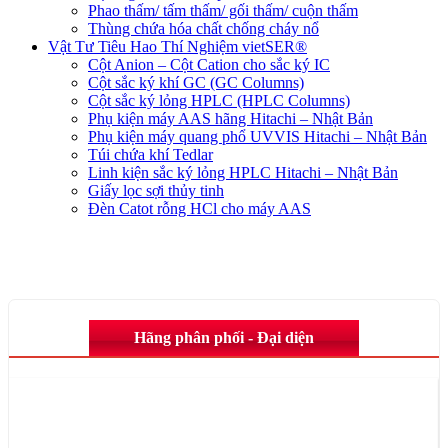
Phao thấm/ tấm thấm/ gối thấm/ cuộn thấm
Thùng chứa hóa chất chống cháy nổ
Vật Tư Tiêu Hao Thí Nghiệm vietSER®
Cột Anion – Cột Cation cho sắc ký IC
Cột sắc ký khí GC (GC Columns)
Cột sắc ký lỏng HPLC (HPLC Columns)
Phụ kiện máy AAS hãng Hitachi – Nhật Bản
Phụ kiện máy quang phổ UVVIS Hitachi – Nhật Bản
Túi chứa khí Tedlar
Linh kiện sắc ký lỏng HPLC Hitachi – Nhật Bản
Giấy lọc sợi thủy tinh
Đèn Catot rỗng HCl cho máy AAS
Hãng phân phối - Đại diện