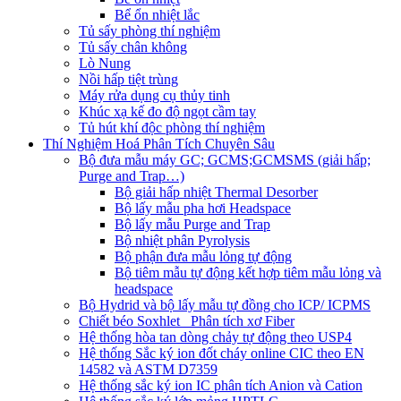
Bể ổn nhiệt lắc
Tủ sấy phòng thí nghiệm
Tủ sấy chân không
Lò Nung
Nồi hấp tiệt trùng
Máy rửa dụng cụ thủy tinh
Khúc xạ kế đo độ ngọt cầm tay
Tủ hút khí độc phòng thí nghiệm
Thí Nghiệm Hoá Phân Tích Chuyên Sâu
Bộ đưa mẫu máy GC; GCMS;GCMSMS (giải hấp;
Purge and Trap…)
Bộ giải hấp nhiệt Thermal Desorber
Bộ lấy mẫu pha hơi Headspace
Bộ lấy mẫu Purge and Trap
Bộ nhiệt phân Pyrolysis
Bộ phận đưa mẫu lỏng tự động
Bộ tiêm mẫu tự động kết hợp tiêm mẫu lỏng và
headspace
Bộ Hydrid và bộ lấy mẫu tự đồng cho ICP/ ICPMS
Chiết béo Soxhlet_ Phân tích xơ Fiber
Hệ thống hòa tan dòng chảy tự động theo USP4
Hệ thống Sắc ký ion đốt cháy online CIC theo EN
14582 và ASTM D7359
Hệ thống sắc ký ion IC phân tích Anion và Cation