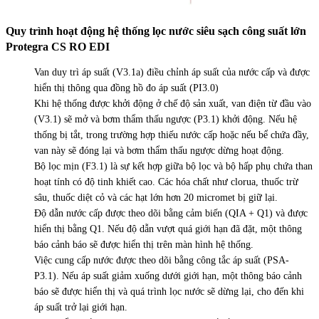
Quy trình hoạt động hệ thống lọc nước siêu sạch công suất lớn
Protegra CS RO EDI
Van duy trì áp suất (V3.1a) điều chỉnh áp suất của nước cấp và được
hiển thị thông qua đồng hồ đo áp suất (PI3.0)
Khi hệ thống được khởi động ở chế độ sản xuất, van điện từ đầu vào
(V3.1) sẽ mở và bơm thẩm thấu ngược (P3.1) khởi động. Nếu hệ
thống bị tắt, trong trường hợp thiếu nước cấp hoặc nếu bể chứa đầy,
van này sẽ đóng lại và bơm thẩm thấu ngược dừng hoạt động.
Bộ lọc mịn (F3.1) là sự kết hợp giữa bộ lọc và bộ hấp phụ chứa than
hoạt tính có độ tinh khiết cao. Các hóa chất như clorua, thuốc trừ
sâu, thuốc diệt cỏ và các hạt lớn hơn 20 micromet bị giữ lại.
Độ dẫn nước cấp được theo dõi bằng cảm biến (QIA + Q1) và được
hiển thị bằng Q1. Nếu độ dẫn vượt quá giới hạn đã đặt, một thông
báo cảnh báo sẽ được hiển thị trên màn hình hệ thống.
Việc cung cấp nước được theo dõi bằng công tắc áp suất (PSA-
P3.1). Nếu áp suất giảm xuống dưới giới hạn, một thông báo cảnh
báo sẽ được hiển thị và quá trình lọc nước sẽ dừng lại, cho đến khi
áp suất trở lại giới hạn.