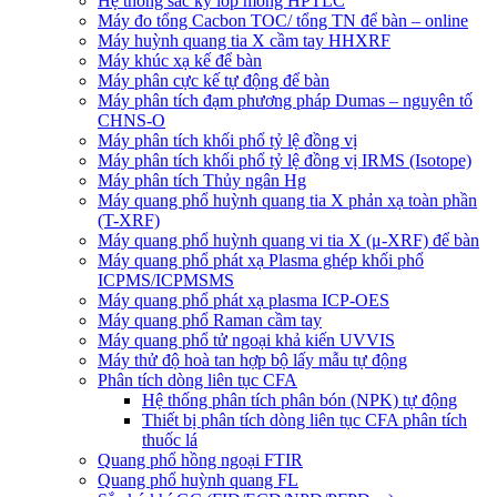
Hệ thống sắc ký lớp mỏng HPTLC
Máy đo tổng Cacbon TOC/ tổng TN để bàn – online
Máy huỳnh quang tia X cầm tay HHXRF
Máy khúc xạ kế để bàn
Máy phân cực kế tự động để bàn
Máy phân tích đạm phương pháp Dumas – nguyên tố
CHNS-O
Máy phân tích khối phổ tỷ lệ đồng vị
Máy phân tích khối phổ tỷ lệ đồng vị IRMS (Isotope)
Máy phân tích Thủy ngân Hg
Máy quang phổ huỳnh quang tia X phản xạ toàn phần
(T-XRF)
Máy quang phổ huỳnh quang vi tia X (μ-XRF) để bàn
Máy quang phổ phát xạ Plasma ghép khối phổ
ICPMS/ICPMSMS
Máy quang phổ phát xạ plasma ICP-OES
Máy quang phổ Raman cầm tay
Máy quang phổ tử ngoại khả kiến UVVIS
Máy thử độ hoà tan hợp bộ lấy mẫu tự động
Phân tích dòng liên tục CFA
Hệ thống phân tích phân bón (NPK) tự động
Thiết bị phân tích dòng liên tục CFA phân tích
thuốc lá
Quang phổ hồng ngoại FTIR
Quang phổ huỳnh quang FL