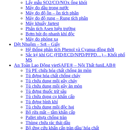
Lấy mẫu SO2/CO/NOx ống khói
Máy đo dầu trong nước
Máy đo độ ồn – ồn tích phân
Máy đo độ rung – Rung tích phân
Máy khuấy Jartest
Phân tích Asen hiện trường
Bơm hút đo nhanh khí độc
Máy đo phóng xạ
Dệt Nhuộm – Sợi – Giấy
Hệ thống phân tích Phenol và Cyanua đồng thời
Sắc ký khí GC (FID/ECD/NPD/PFPD…) – Khối phổ
MS
An Toàn Lao Động vietSAFE® – Nội Thất funiLAB®
Tủ PE chứa hóa chất chống ăn mòn
Tủ đựng hóa chất chống cháy
Tủ chứa dung môi gây cháy
Tủ chứa dung môi gây ăn mòn
Tủ đựng thuốc trừ sâu
Tủ chứa dụng cụ khẩn cấp
Tủ đựng bình khí
Tủ chứa dung môi độc hại
Bộ rửa mắt – tắm khẩn cấp
Pallet nhựa chống tràn
Thùng chứa rác thải dầu
Bộ ứng cứu khẩn cấp tràn dầu/ hóa chất