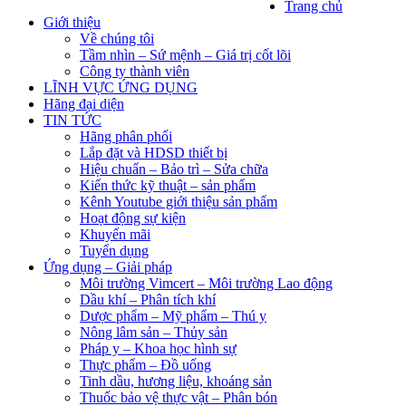
Trang chủ
Giới thiệu
Về chúng tôi
Tầm nhìn – Sứ mệnh – Giá trị cốt lõi
Công ty thành viên
LĨNH VỰC ỨNG DỤNG
Hãng đại diện
TIN TỨC
Hãng phân phối
Lắp đặt và HDSD thiết bị
Hiệu chuẩn – Bảo trì – Sửa chữa
Kiến thức kỹ thuật – sản phẩm
Kênh Youtube giới thiệu sản phẩm
Hoạt động sự kiện
Khuyến mãi
Tuyển dụng
Ứng dụng – Giải pháp
Môi trường Vimcert – Môi trường Lao động
Dầu khí – Phân tích khí
Dược phẩm – Mỹ phẩm – Thú y
Nông lâm sản – Thủy sản
Pháp y – Khoa học hình sự
Thực phẩm – Đồ uống
Tinh dầu, hương liệu, khoáng sản
Thuốc bảo vệ thực vật – Phân bón