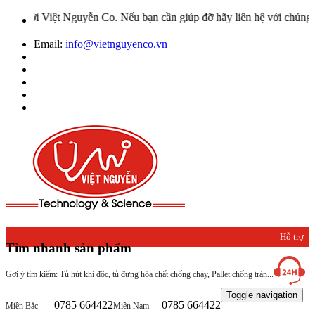
t Nguyễn Co. Nếu bạn cần giúp đỡ hãy liên hệ với chúng tôi qua Hot
Email:
info@vietnguyenco.vn
Hỗ trợ
Tìm nhanh sản phẩm
khách
Gợi ý tìm kiếm: Tủ hút khí độc, tủ đựng hóa chất chống cháy, Pallet chống tràn...
hàng
Toggle navigation
0785 664422
0785 664422
Miền Bắc
Miền Nam