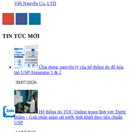
Việt Nguyễn Co.,LTD
TIN TỨC MỚI
Ứng dụng, nguyên lý của hệ thống đo độ hòa
tan USP Apparatus 1 & 2
30/07/2026
Hệ thống đo TOC Online trong lĩnh vực Dược
phẩm – Giải pháp giám sát nước tinh khiết theo tiêu chuẩn
USP