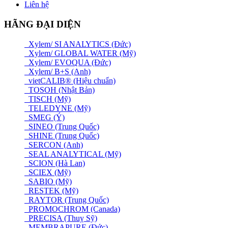
Liên hệ
HÃNG ĐẠI DIỆN
Xylem/ SI ANALYTICS (Đức)
Xylem/ GLOBAL WATER (Mỹ)
Xylem/ EVOQUA (Đức)
Xylem/ B+S (Anh)
vietCALIB® (Hiệu chuẩn)
TOSOH (Nhật Bản)
TISCH (Mỹ)
TELEDYNE (Mỹ)
SMEG (Ý)
SINEO (Trung Quốc)
SHINE (Trung Quốc)
SERCON (Anh)
SEAL ANALYTICAL (Mỹ)
SCION (Hà Lan)
SCIEX (Mỹ)
SABIO (Mỹ)
RESTEK (Mỹ)
RAYTOR (Trung Quốc)
PROMOCHROM (Canada)
PRECISA (Thuỵ Sỹ)
MEMBRAPURE (Đức)