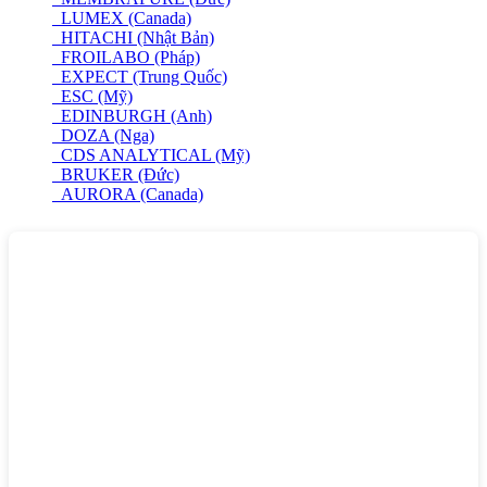
LUMEX (Canada)
HITACHI (Nhật Bản)
FROILABO (Pháp)
EXPECT (Trung Quốc)
ESC (Mỹ)
EDINBURGH (Anh)
DOZA (Nga)
CDS ANALYTICAL (Mỹ)
BRUKER (Đức)
AURORA (Canada)