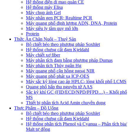
Hệ thống điện di mao quản CE
Hệ thống máy Elisa
Máy chụp ảnh Gel
Máy nhân gen PCR; Realtime PCR
Máy quang phổ định lượng ADN, DNA, Protein
Máy siêu ly tâm quy mô lớn
Protein
Thức Ăn Chăn Nuôi – Thuỷ Sản
Bộ chiết béo theo phương pháp Soxhlet
Hệ thống chưng cất đạm Kjeldahl
Máy chiết xơ fiber
Máy phân tích đạm bằng phương pháp Dumas
Máy phân tích Thủy ngân Hg
Máy quang phổ cận hồng ngoại NIR
Máy quang phổ phát xạ ICP-OES
Máy sắc ký lỏng cao áp HPLC- lỏng khối phổ LCMS
Quang phổ hấp thu nguyên tử AAS
Sắc ký khí GC (FID/ECD/NPD/PFPD…) – Khối phổ
MS
Thiết bị phân tích Acid Amin chuyên dụng
Thực Phẩm – Đồ Uống
Bộ chiết béo theo phương pháp Soxhlet
Hệ thống chưng cất đạm Kjeldahl
Hệ thống phân tích Phenol và Cyanua – Phân tích bia/
Malt tự động