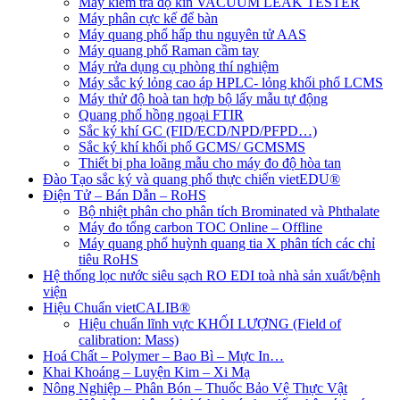
Máy kiểm tra độ kín VACUUM LEAK TESTER
Máy phân cực kế để bàn
Máy quang phổ hấp thu nguyên tử AAS
Máy quang phổ Raman cầm tay
Máy rửa dụng cụ phòng thí nghiệm
Máy sắc ký lỏng cao áp HPLC- lỏng khối phổ LCMS
Máy thử độ hoà tan hợp bộ lấy mẫu tự động
Quang phổ hồng ngoại FTIR
Sắc ký khí GC (FID/ECD/NPD/PFPD…)
Sắc ký khí khối phổ GCMS/ GCMSMS
Thiết bị pha loãng mẫu cho máy đo độ hòa tan
Đào Tạo sắc ký và quang phổ thực chiến vietEDU®
Điện Tử – Bán Dẫn – RoHS
Bộ nhiệt phân cho phân tích Brominated và Phthalate
Máy đo tổng carbon TOC Online – Offline
Máy quang phổ huỳnh quang tia X phân tích các chỉ
tiêu RoHS
Hệ thống lọc nước siêu sạch RO EDI​​ toà nhà sản xuất/bệnh
viện
Hiệu Chuẩn vietCALIB®
Hiệu chuẩn lĩnh vực KHỐI LƯỢNG (Field of
calibration: Mass)
Hoá Chất – Polymer – Bao Bì – Mực In…
Khai Khoáng – Luyện Kim – Xi Mạ
Nông Nghiệp – Phân Bón – Thuốc Bảo Vệ Thực Vật