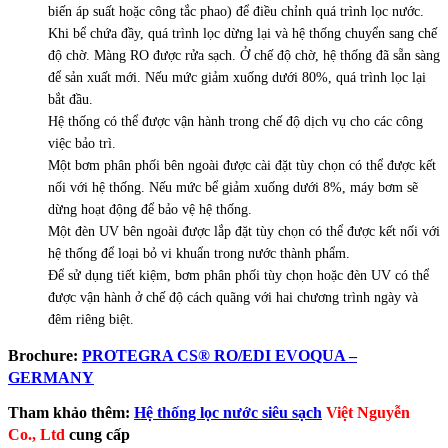
biến áp suất hoặc công tắc phao) để điều chỉnh quá trình lọc nước.
Khi bể chứa đầy, quá trình lọc dừng lại và hệ thống chuyển sang chế
độ chờ. Màng RO được rửa sạch. Ở chế độ chờ, hệ thống đã sẵn sàng
để sản xuất mới. Nếu mức giảm xuống dưới 80%, quá trình lọc lại
bắt đầu.
Hệ thống có thể được vận hành trong chế độ dịch vụ cho các công
việc bảo trì.
Một bơm phân phối bên ngoài được cài đặt tùy chọn có thể được kết
nối với hệ thống. Nếu mức bể giảm xuống dưới 8%, máy bơm sẽ
dừng hoạt động để bảo vệ hệ thống.
Một đèn UV bên ngoài được lắp đặt tùy chọn có thể được kết nối với
hệ thống để loại bỏ vi khuẩn trong nước thành phẩm.
Để sử dụng tiết kiệm, bơm phân phối tùy chọn hoặc đèn UV có thể
được vận hành ở chế độ cách quãng với hai chương trình ngày và
đêm riêng biệt.
Brochure:
PROTEGRA CS® RO/EDI EVOQUA –
GERMANY
Tham khảo thêm:
Hệ thống lọc nước siêu sạch
Việt Nguyễn
Co., Ltd
cung cấp