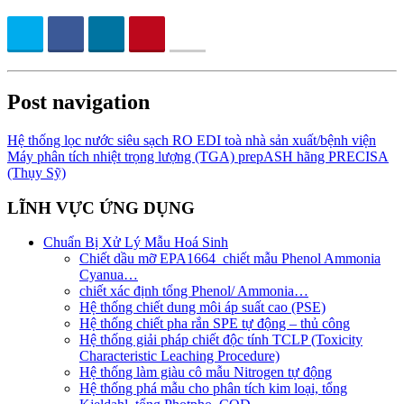
Post navigation
Hệ thống lọc nước siêu sạch RO EDI​​ toà nhà sản xuất/bệnh viện
Máy phân tích nhiệt trọng lượng (TGA) prepASH hãng PRECISA
(Thụy Sỹ)
LĨNH VỰC ỨNG DỤNG
Chuẩn Bị Xử Lý Mẫu Hoá Sinh
Chiết dầu mỡ EPA1664_chiết mẫu Phenol Ammonia
Cyanua…
chiết xác định tổng Phenol/ Ammonia…
Hệ thống chiết dung môi áp suất cao (PSE)
Hệ thống chiết pha rắn SPE tự động – thủ công
Hệ thống giải pháp chiết độc tính TCLP (Toxicity
Characteristic Leaching Procedure)
Hệ thống làm giàu cô mẫu Nitrogen tự động
Hệ thống phá mẫu cho phân tích kim loại, tổng