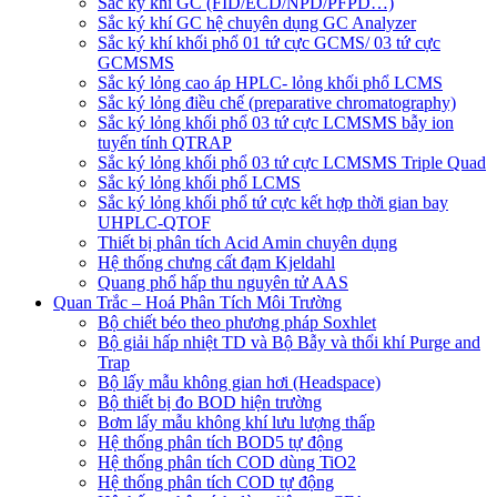
Sắc ký khí GC (FID/ECD/NPD/PFPD…)
Sắc ký khí GC hệ chuyên dụng GC Analyzer
Sắc ký khí khối phổ 01 tứ cực GCMS/ 03 tứ cực
GCMSMS
Sắc ký lỏng cao áp HPLC- lỏng khối phổ LCMS
Sắc ký lỏng điều chế (preparative chromatography)
Sắc ký lỏng khối phổ 03 tứ cực LCMSMS bẫy ion
tuyến tính QTRAP
Sắc ký lỏng khối phổ 03 tứ cực LCMSMS Triple Quad
Sắc ký lỏng khối phổ LCMS
Sắc ký lỏng khối phổ tứ cực kết hợp thời gian bay
UHPLC-QTOF
Thiết bị phân tích Acid Amin chuyên dụng
Hệ thống chưng cất đạm Kjeldahl
Quang phổ hấp thu nguyên tử AAS
Quan Trắc – Hoá Phân Tích Môi Trường
Bộ chiết béo theo phương pháp Soxhlet
Bộ giải hấp nhiệt TD và Bộ Bẫy và thổi khí Purge and
Trap
Bộ lấy mẫu không gian hơi (Headspace)
Bộ thiết bị đo BOD hiện trường
Bơm lấy mẫu không khí lưu lượng thấp
Hệ thống phân tích BOD5 tự động
Hệ thống phân tích COD dùng TiO2
Hệ thống phân tích COD tự động