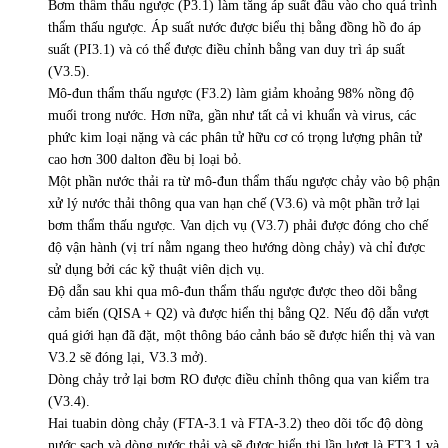
Bơm thẩm thấu ngược (P3.1) làm tăng áp suất đầu vào cho quá trình
thẩm thấu ngược. Áp suất nước được biểu thị bằng đồng hồ đo áp
suất (PI3.1) và có thể được điều chỉnh bằng van duy trì áp suất
(V3.5).
Mô-đun thẩm thấu ngược (F3.2) làm giảm khoảng 98% nồng độ
muối trong nước. Hơn nữa, gần như tất cả vi khuẩn và virus, các
phức kim loại nặng và các phân tử hữu cơ có trọng lượng phân tử
cao hơn 300 dalton đều bị loại bỏ.
Một phần nước thải ra từ mô-đun thẩm thấu ngược chảy vào bộ phận
xử lý nước thải thông qua van hạn chế (V3.6) và một phần trở lại
bơm thẩm thấu ngược. Van dịch vụ (V3.7) phải được đóng cho chế
độ vận hành (vị trí nằm ngang theo hướng dòng chảy) và chỉ được
sử dụng bởi các kỹ thuật viên dịch vụ.
Độ dẫn sau khi qua mô-đun thẩm thấu ngược được theo dõi bằng
cảm biến (QISA + Q2) và được hiển thị bằng Q2. Nếu độ dẫn vượt
quá giới hạn đã đặt, một thông báo cảnh báo sẽ được hiển thị và van
V3.2 sẽ đóng lại, V3.3 mở).
Dòng chảy trở lại bơm RO được điều chỉnh thông qua van kiểm tra
(V3.4).
Hai tuabin dòng chảy (FTA-3.1 và FTA-3.2) theo dõi tốc độ dòng
nước sạch và dòng nước thải và sẽ được hiển thị lần lượt là FT3.1 và