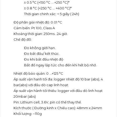
± 0.5 °C (+150 °C … +250 °C)*
± 0.8 °C (+250 °C … +400 °C)*
Thời gian chinh xác: < 5 giây ( 24h)
Độ phân giải nhiệt độ: 0.01 °C
Cảm biến: Pt 100, Class A
Khoảng thời gian: 250ms…24 giờ.
Chế độ đô:
Đo không giới hạn.
Đo bắt đầu/ kết thúc.
Đo khi bắt đầu nhiệt độ
Bắt đồ ngay lập tức cho đến khi hết bộ nhớ.
Nhiệt độ bảo quản: 0 …+125 °C
Áp suất vận hanh tối đa: logger nhiệt độ 10 bar (abs), 4
bar(abs) với đầu dò cap linh hoạt.
Áp suất vận hành tối thiểu: logger với đầu dò linh hoạt
20mbar (abs)
Pin: Lithium cell, 3.6V, pin có thể thay thế.
Kích thước ( Đường kinh x Chiều cao): 48mm x 24mm
Khối lượng: ~110g