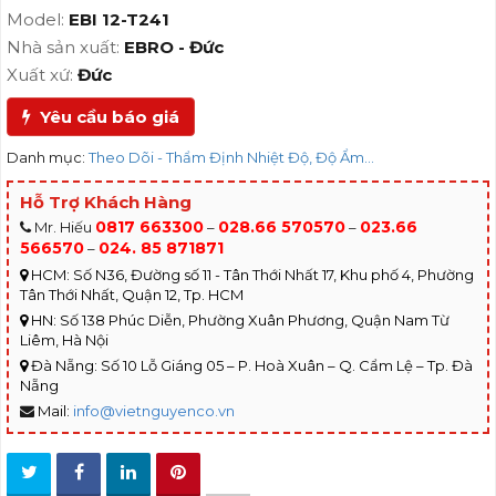
Model:
EBI 12-T241
Nhà sản xuất:
EBRO - Đức
Xuất xứ:
Đức
Yêu cầu báo giá
Danh mục:
Theo Dõi - Thẩm Định Nhiệt Độ, Độ Ẩm...
Hỗ Trợ Khách Hàng
0817 663300
028.66 570570
023.66
Mr. Hiếu
–
–
566570
024. 85 871871
–
HCM: Số N36, Đường số 11 - Tân Thới Nhất 17, Khu phố 4, Phường
Tân Thới Nhất, Quận 12, Tp. HCM
HN: Số 138 Phúc Diễn, Phường Xuân Phương, Quận Nam Từ
Liêm, Hà Nội
Đà Nẵng: Số 10 Lỗ Giáng 05 – P. Hoà Xuân – Q. Cẩm Lệ – Tp. Đà
Nẵng
Mail:
info@vietnguyenco.vn