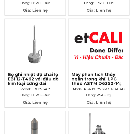
Hãng: EBRO - Đức
Hãng: EBRO - Đức
Giá: Liên hệ
Giá: Liên hệ
Bộ ghi nhiệt độ chai lọ
Máy phân tích thủy
EBI 12-T462 với đầu dò
ngân trong khí, LPG
kim loại cứng dài
theo ASTM D6350-14;
190mm
UOP 938-10
Model: EBI 12-T462
Model: PSA 10.525 SIR GALAHAD
Hãng: EBRO - Đức
Hãng: PSA - Mỹ
Giá: Liên hệ
Giá: Liên hệ