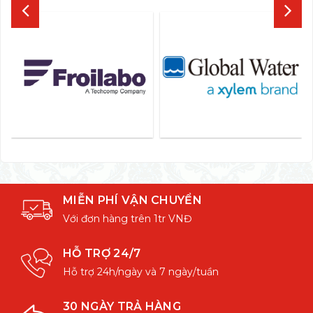
MIỄN PHÍ VẬN CHUYỂN
Với đơn hàng trên 1tr VNĐ
HỖ TRỢ 24/7
Hỗ trợ 24h/ngày và 7 ngày/tuần
30 NGÀY TRẢ HÀNG