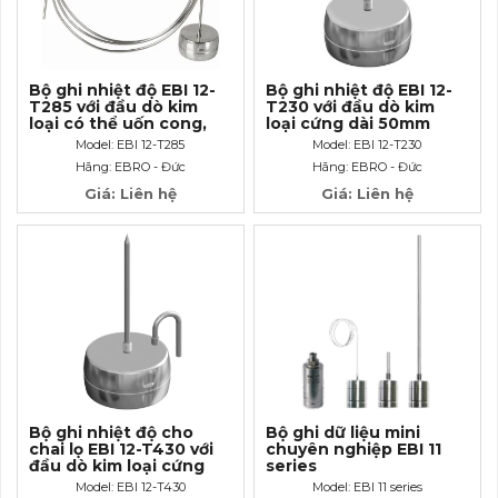
Bộ ghi nhiệt độ EBI 12-
Bộ ghi nhiệt độ EBI 12-
T285 với đầu dò kim
T230 với đầu dò kim
loại có thể uốn cong,
loại cứng dài 50mm
tù, dài 2000mm
Model: EBI 12-T285
Model: EBI 12-T230
Hãng: EBRO - Đức
Hãng: EBRO - Đức
Giá: Liên hệ
Giá: Liên hệ
Bộ ghi nhiệt độ cho
Bộ ghi dữ liệu mini
chai lọ EBI 12-T430 với
chuyên nghiệp EBI 11
đầu dò kim loại cứng
series
dài 50mm
Model: EBI 12-T430
Model: EBI 11 series