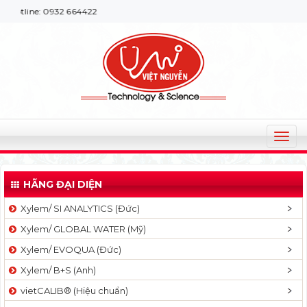
: 0932 664422
T
o
g
HÃNG ĐẠI DIỆN
g
l
Xylem/ SI ANALYTICS (Đức)
e
Xylem/ GLOBAL WATER (Mỹ)
n
a
Xylem/ EVOQUA (Đức)
v
Xylem/ B+S (Anh)
i
g
vietCALIB® (Hiệu chuẩn)
a