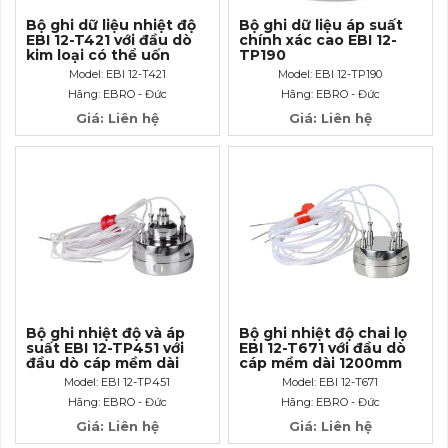
Bộ ghi dữ liệu nhiệt độ
Bộ ghi dữ liệu áp suất
EBI 12-T421 với đầu dò
chính xác cao EBI 12-
kim loại có thể uốn
TP190
cong dài 500mm
Model: EBI 12-T421
Model: EBI 12-TP190
Hãng: EBRO - Đức
Hãng: EBRO - Đức
Giá: Liên hệ
Giá: Liên hệ
Bộ ghi nhiệt độ và áp
Bộ ghi nhiệt độ chai lọ
suất EBI 12-TP451 với
EBI 12-T671 với đầu dò
đầu dò cáp mềm dài
cáp mềm dài 1200mm
600mm và đầu kết nói
Model: EBI 12-TP451
Model: EBI 12-T671
Luer- Lock
Hãng: EBRO - Đức
Hãng: EBRO - Đức
Giá: Liên hệ
Giá: Liên hệ