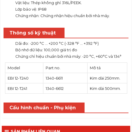
Vật liệu: Thép không ghỉ 316L/PEEK.
Lớp bảo vệ: IP68
Chứng nhận: Chứng nhận hiệu chuẩn bởi nhà máy.
Thông số kỹ thuật
Dãi đo: -200 °C ... +200 °C (-328 °F ... +392 °F)
Bộ nhớ dữ liệu: 100,000 giá trị đo
Chứng chỉ hiệu chuẩn bởi nhà máy: -20 °C, +60°C và 134°
Model
Part no.
Mô tả
EBI 12-T240
1340-6611
Kim dài 250mm.
EBI 12-T241
1340-6612
Kim dài 500mm.
Cấu hình chuẩn - Phụ kiện
SẢN PHẨM LIÊN QUAN