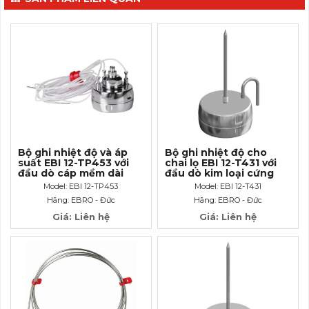
Bộ ghi nhiệt độ và áp
Bộ ghi nhiệt độ cho
suất EBI 12-TP453 với
chai lọ EBI 12-T431 với
đầu dò cáp mềm dài
đầu dò kim loại cứng
1200mm và đầu kết nói
dài 75mm
Model: EBI 12-TP453
Model: EBI 12-T431
Luer- Lock.
Hãng: EBRO - Đức
Hãng: EBRO - Đức
Giá: Liên hệ
Giá: Liên hệ