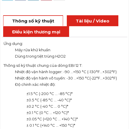
Thông số kỹ thuật
Tài liệu / Video
Điều kiện thương mại
Ứng dụng:
Máy rửa khử khuẩn
Dùng trong tiệt trùng H2O2
Thông số kỹ thuật chung của dòng EBI 12 T:
Nhiệt độ vận hành logger: -90 …+150 °C (-130°F…+302°F)
Nhiệt độ vận hành vô tuyến: -30 …+150 °C(-22°F…+302°F)
Độ chinh xác nhiệt độ:
±1.5 °C (-200 °C … -85 °C)*
±0.5 °C (-85 °C … -40 °C)*
±0.2 °C (-40 °C … 0 °C)*
±0.1 °C (0 °C ... +120 °C)*
±0.05 °C (+120 °C … +140 °C)*
± 0.1 °C (+140 °C … +150 °C)*