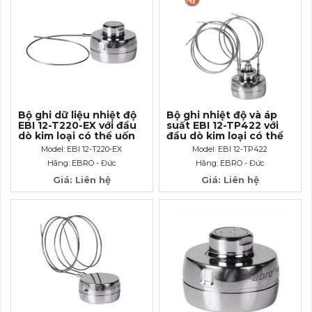
Bộ ghi dữ liệu nhiệt độ
Bộ ghi nhiệt độ và áp
EBI 12-T220-EX với đầu
suất EBI 12-TP422 với
dò kim loại có thể uốn
đầu dò kim loại có thể
cong dài 250mm
uốn cong dài 40mm và
Model: EBI 12-T220-EX
Model: EBI 12-TP422
đầu kết nối Luer- Lock.
Hãng: EBRO - Đức
Hãng: EBRO - Đức
Giá: Liên hệ
Giá: Liên hệ