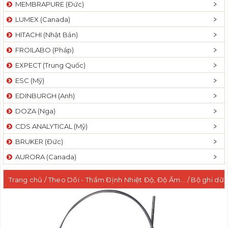
MEMBRAPURE (Đức)
LUMEX (Canada)
HITACHI (Nhật Bản)
FROILABO (Pháp)
EXPECT (Trung Quốc)
ESC (Mỹ)
EDINBURGH (Anh)
DOZA (Nga)
CDS ANALYTICAL (Mỹ)
BRUKER (Đức)
AURORA (Canada)
Trang chủ
/
Theo Dõi - Thẩm Định Nhiệt Độ, Độ Ẩm...
/ Bộ ghi dữ
liệu nhiệt độ EBI 12-T241 với đầu dò kim loại có thể uốn cong dài
500mm