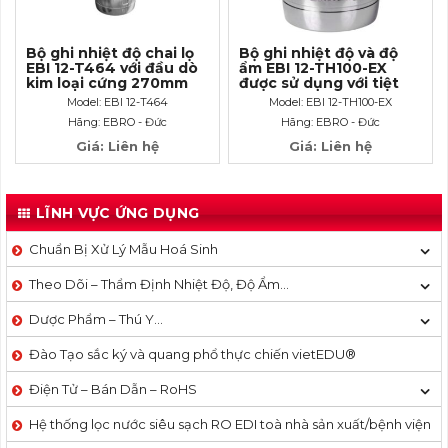
Bộ ghi nhiệt độ chai lọ
Bộ ghi nhiệt độ và độ
EBI 12-T464 với đầu dò
ẩm EBI 12-TH100-EX
kim loại cứng 270mm
được sử dụng với tiệt
trùng EO
Model: EBI 12-T464
Model: EBI 12-TH100-EX
Hãng: EBRO - Đức
Hãng: EBRO - Đức
Giá: Liên hệ
Giá: Liên hệ
LĨNH VỰC ỨNG DỤNG
Chuẩn Bị Xử Lý Mẫu Hoá Sinh
Theo Dõi – Thẩm Định Nhiệt Độ, Độ Ẩm…
Dược Phẩm – Thú Y…
Đào Tạo sắc ký và quang phổ thực chiến vietEDU®
Điện Tử – Bán Dẫn – RoHS
Hệ thống lọc nước siêu sạch RO EDI​​ toà nhà sản xuất/bệnh viện