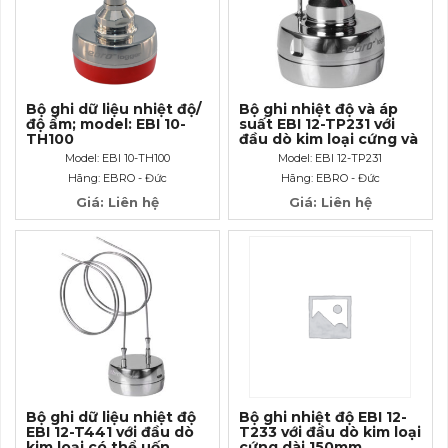
Bộ ghi dữ liệu nhiệt độ/
Bộ ghi nhiệt độ và áp
độ ẩm; model: EBI 10-
suất EBI 12-TP231 với
TH100
đầu dò kim loại cứng và
đầu kết nói Luer- Lock.
Model: EBI 10-TH100
Model: EBI 12-TP231
Hãng: EBRO - Đức
Hãng: EBRO - Đức
Giá: Liên hệ
Giá: Liên hệ
Bộ ghi dữ liệu nhiệt độ
Bộ ghi nhiệt độ EBI 12-
EBI 12-T441 với đầu dò
T233 với đầu dò kim loại
kim loại có thể uốn
cứng dài 150mm