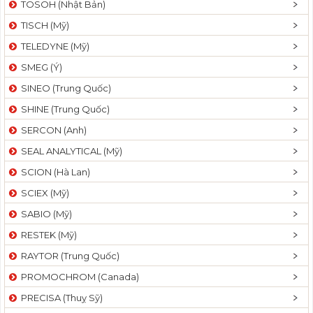
TOSOH (Nhật Bản)
t
TISCH (Mỹ)
i
o
TELEDYNE (Mỹ)
n
SMEG (Ý)
SINEO (Trung Quốc)
SHINE (Trung Quốc)
SERCON (Anh)
SEAL ANALYTICAL (Mỹ)
SCION (Hà Lan)
SCIEX (Mỹ)
SABIO (Mỹ)
RESTEK (Mỹ)
RAYTOR (Trung Quốc)
PROMOCHROM (Canada)
PRECISA (Thuỵ Sỹ)