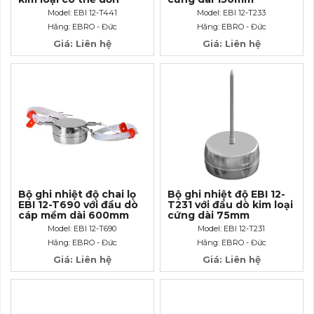
cong dài 500mm
Model: EBI 12-T441
Model: EBI 12-T233
Hãng: EBRO - Đức
Hãng: EBRO - Đức
Giá: Liên hệ
Giá: Liên hệ
Bộ ghi nhiệt độ chai lọ
Bộ ghi nhiệt độ EBI 12-
EBI 12-T690 với đầu dò
T231 với đầu dò kim loại
cáp mềm dài 600mm
cứng dài 75mm
Model: EBI 12-T690
Model: EBI 12-T231
Hãng: EBRO - Đức
Hãng: EBRO - Đức
Giá: Liên hệ
Giá: Liên hệ